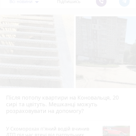
Всі новини
Підпишись
Після потопу квартири на Коновальця, 20
сирі та цвітуть. Мешканці можуть
розраховувати на допомогу?
У Скоморохах п'яний водій вчинив
ДТП під час втечі від патрульних