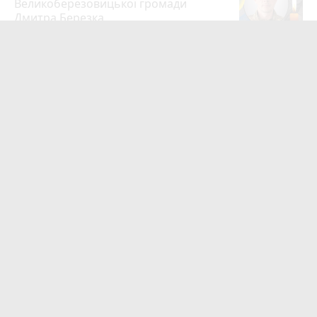
Великоберезовицької громади
Дмитра Березка
17
6 серпня 2026 р.
Вдарив поліцейського гирею по
голові. Суд конфіскував металевий
спортінвентар
15
Вчора о 20:03
Рівень середньої зарплати на
Тернопільщині у червні зріс на 9,7%:
де платять найбільше та найменше
13
6 серпня 2026 р.
Тернопільщина втратила Героїв
Михайла Скоробогатого та Івана
Карабаника
9
7 серпня 2026 р.