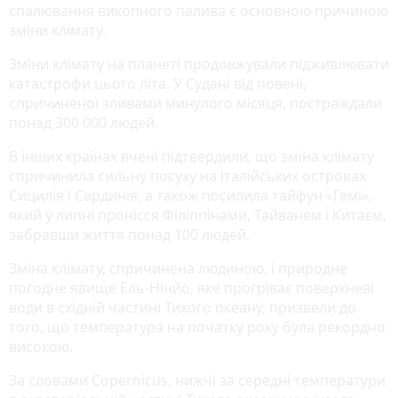
спалювання викопного палива є основною причиною
зміни клімату.
Зміни клімату на планеті продовжували підживлювати
катастрофи цього літа. У Судані від повені,
спричиненої зливами минулого місяця, постраждали
понад 300 000 людей.
В інших країнах вчені підтвердили, що зміна клімату
спричинила сильну посуху на італійських островах
Сицилія і Сардинія, а також посилила тайфун «Гемі»,
який у липні пронісся Філіппінами, Тайванем і Китаєм,
забравши життя понад 100 людей.
Зміна клімату, спричинена людиною, і природне
погодне явище Ель-Нінйо, яке прогріває поверхневі
води в східній частині Тихого океану, призвели до
того, що температура на початку року була рекордно
високою.
За словами Copernicus, нижчі за середні температури