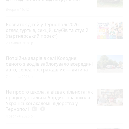
Вчора о 16:42
Розвиток дітей у Тернополі 2026:
огляд гуртків, секцій, клубів та студій
(партнерський проєкт)
28 липня 2026 р.
Потрійна аварія в селі Колодне:
одного з водіїв заблокувало всередині
авто, серед постраждалих — дитина
7 серпня 2026 р.
Не просто школа, а дієва спільнота: як
працює унікальна бордингова школа
Української академії лідерства у
Тернополі
photo_camera
play_circle_filled
4 серпня 2026 р.