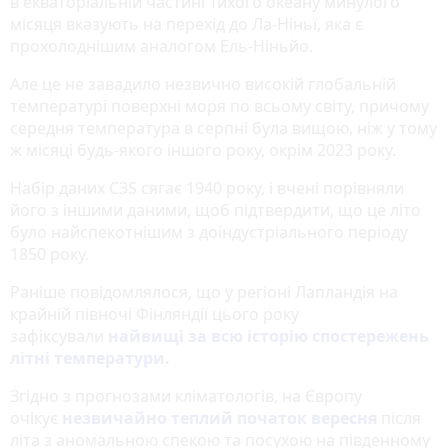
в екваторіальній частині Тихого океану минулого
місяця вказують на перехід до Ла-Ніньї, яка є
прохолоднішим аналогом Ель-Ніньйо.
Але це не завадило незвично високій глобальній
температурі поверхні моря по всьому світу, причому
середня температура в серпні була вищою, ніж у тому
ж місяці будь-якого іншого року, окрім 2023 року.
Набір даних C3S сягає 1940 року, і вчені порівняли
його з іншими даними, щоб підтвердити, що це літо
було найспекотнішим з доіндустріального періоду
1850 року.
Раніше повідомлялося, що у регіоні Лапландія на
крайній півночі Фінляндії цього року
зафіксували
найвищі за всю історію спостережень
літні температури
.
Згідно з прогнозами кліматологів, на Європу
очікує
незвичайно теплий початок вересня
після
літа з аномальною спекою та посухою на південному