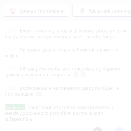
Бренди Тернопілля
Звільнені з полон
12:03
Електромонтер впав із шестиметрової висоти
й ледь вижив: як суд покарав майстра обленерго
11:00
Як приготувати пишні кабачкові оладки на
кефірі
10:10
РФ вдарила по багатоповерхівках у Харкові:
триває рятувальна операція
play_circle_filled
photo_camera
09:29
росія завдала масованого удару по Одесі, є
постраждалі
photo_camera
Звернення стосовно нової розмітки і
Від читача
знаків дорожнього руху біля шостої школи
м.Тернопіль.