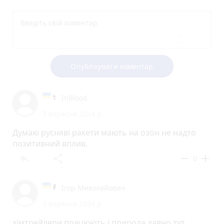
Опублікувати коментар
InBlood
7 вересня 2024 р.
Думаю русняві ракети мають на озон не надто
позитивний вплив.
reply
share
remove
add
0
Ігор Миколайович
7 вересня 2024 р.
хімтрейлери працюють і природа давно тут