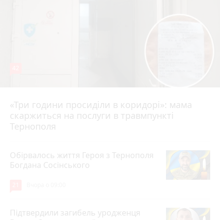
42
«Три години просиділи в коридорі»: мама
Вчора о 13:05
скаржиться на послуги в травмпункті
Тернополя
Обірвалось життя Героя з Тернополя
Богдана Сосінського
21
Вчора о 09:00
Підтвердили загибель уродженця