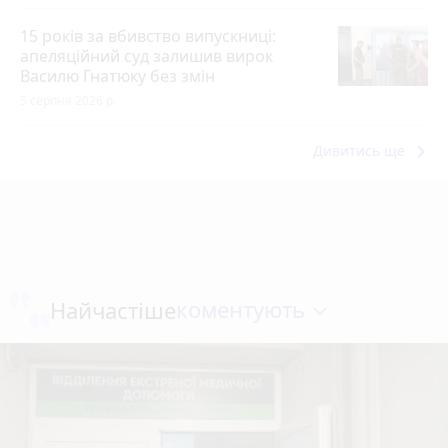
15 років за вбивство випускниці:
апеляційний суд залишив вирок
Василю Гнатюку без змін
5 серпня 2026 р.
keyboard_arrow_right
Дивитись ще
коментують
Найчастіше