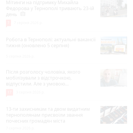
Мітинги на підтримку Михайла
Федорова у Тернополі тривають 23-ій
день
photo_camera
7
7 серпня 2026 р.
Робота в Тернополі: актуальні вакансії
тижня (оновлено 5 серпня)
5 серпня 2026 р.
Після розголосу чоловіка, якого
мобілізували з відстрочкою,
відпустили. Але з умовою…
17
3 серпня 2026 р.
13-ти захисникам та двом видатним
тернополянам присвоїли звання
почесних громадян міста
7 серпня 2026 р.