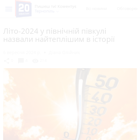
Пишеш ти! Коментує
Всі новини
Обговорен
Тернопіль
Літо-2024 у північній півкулі
назвали найтеплішим в історії
6 вересня 2024 р.
Діана Олійник
chat_bubble
share
visibility
0
4
214