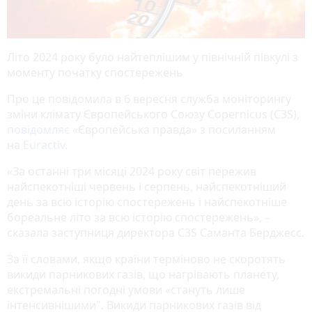
Літо 2024 року було найтеплішим у північній півкулі з
моменту початку спостережень
Про це повідомила в 6 вересня служба моніторингу
зміни клімату Європейського Союзу Copernicus (C3S),
повідомляє
«Європейська правда» з посиланням
на
Euractiv
.
«За останні три місяці 2024 року світ пережив
найспекотніші червень і серпень, найспекотніший
день за всю історію спостережень і найспекотніше
бореальне літо за всю історію спостережень», –
сказала заступниця директора C3S Саманта Берджесс.
За її словами, якщо країни терміново не скоротять
викиди парникових газів, що нагрівають планету,
екстремальні погодні умови «стануть лише
інтенсивнішими". Викиди парникових газів від