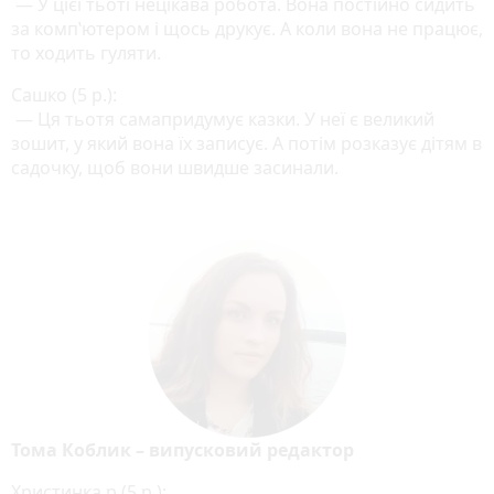
— У цієї тьоті нецікава робота. Вона постійно сидить
за комп‛ютером і щось друкує. А коли вона не працює,
то ходить гуляти.
Сашко (5 р.):
— Ця тьотя самапридумує казки. У неї є великий
зошит, у який вона їх записує. А потім розказує дітям в
садочку, щоб вони швидше засинали.
Тома Коблик – випусковий редактор
Христинка р (5 р.):