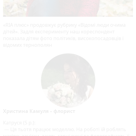
«RIA плюс» продовжує рубрику «Відомі люди очима
дітей». Задля експерименту наш кореспондент
показала дітям фото політиків, високопосадовців і
відомих тернополян
Христина Камуля – флорист
Катруся (5 р.):
— Ця тьотя працює моделлю. На роботі їй роблять
макіяж, зачіски, дають гарні сукні та фотографують її.