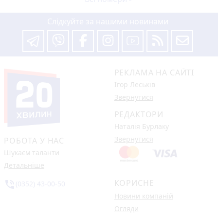
Слідкуйте за нашими новинами
РЕКЛАМА НА САЙТІ
Ігор Леськів
Звернутися
РЕДАКТОРИ
Наталія Бурлаку
Звернутися
РОБОТА У НАС
Шукаєм таланти
Детальніше
КОРИСНЕ
phone_in_talk
(0352) 43-00-50
Новини компаній
Огляди