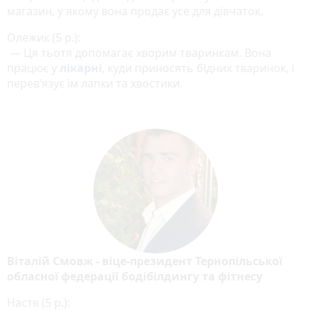
магазин, у якому вона продає усе для дівчаток.
Олежик (5 р.):
— Ця тьотя допомагає хворим тваринкам. Вона
працює у
лікарні
, куди приносять бідних тваринок, і
перев‛язує їм лапки та хвостики.
Віталій Смовж - віце-президент Тернопільської
обласної федерації бодібілдингу та фітнесу
Настя (5 р.):