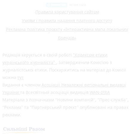
Правила користування сайтом
Умови і правила надання платного доступу
Рекламна політика проєкту «Інтерактивна мапа локальних
брендів»
Редакція керується в своїй роботі
"Кодексом етики
українського журналіста"
, затвердженим Комісією з
журналістської етики. Поскаржитись на матеріал до Комісії
можна
тут
Видання є членом
Асоціації Незалежні регіональні видавці
України
та Всесвітньої асоціації видавців
WAN-IFRA
Матеріали з позначками "Новини компаній", "Прес-служба",
"Реклама" та "Партнерський проєкт" опубліковані на правах
реклами.