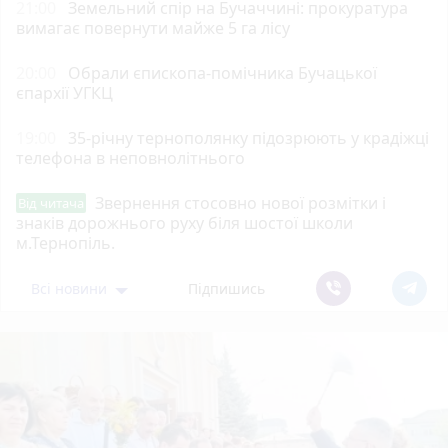
21:00
Земельний спір на Бучаччині: прокуратура
вимагає повернути майже 5 га лісу
20:00
Обрали єпископа-помічника Бучацької
єпархії УГКЦ
19:00
35-річну тернополянку підозрюють у крадіжці
телефона в неповнолітнього
Звернення стосовно нової розмітки і
Від читача
знаків дорожнього руху біля шостої школи
м.Тернопіль.
Всі новини
Підпишись