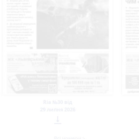
Ria №30 від
29 липня 2026

Всі номери >