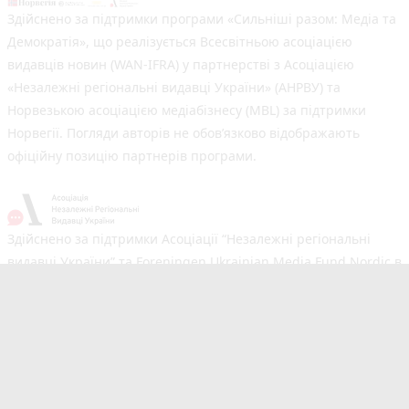
Здійснено за підтримки програми «Сильніші разом: Медіа та
Демократія», що реалізується Всесвітньою асоціацією
видавців новин (WAN-IFRA) у партнерстві з Асоціацією
«Незалежні регіональні видавці України» (АНРВУ) та
Норвезькою асоціацією медіабізнесу (MBL) за підтримки
Норвегії. Погляди авторів не обов’язково відображають
офіційну позицію партнерів програми.
Здійснено за підтримки Асоціації “Незалежні регіональні
видавці України” та Foreningen Ukrainian Media Fund Nordic в
рамках реалізації проєкту Хаб підтримки регіональних медіа.
Погляди авторів не обов'язково збігаються з офіційною
позицією партнерів
Незалежний новинний портал з оперативним висвітленням
подій у Тернополі та області. Сайт новин №1 у Тернополі за