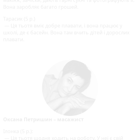
Вона заробляє багато грошей.
Тарасик (5 р.)
— Ця тьотя вміє добре плавати, і вона працює у
школі, де є басейн. Вона там вчить дітей і дорослих
плавати.
Оксана Петришин – масажист
Ілонка (5 р.):
— Ця тьотя щодня ходить на роботу. У неї є свій