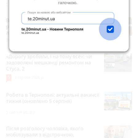
5 серпня 2026 р.
В амбулаторії №6 Тернополя
розпочав роботу новий сімейний
лікар
Вчора об 11:29
«Дорогу зробили, і на тому все»: чи
задоволені мешканці ремонтом на
Стуса, 2
5
4 серпня 2026 р.
Робота в Тернополі: актуальні вакансії
тижня (оновлено 5 серпня)
5 серпня 2026 р.
Після розголосу чоловіка, якого
мобілізували з відстрочкою,