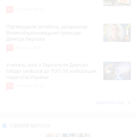
20
5 серпня 2026 р.
Підтвердили загибель уродженця
Великоберезовицької громади
Дмитра Березка
17
Вчора о 09:00
Учитель хімії з Тернополя Дмитро
Гайдук увійшов до ТОП-50 найкращих
педагогів України
15
5 серпня 2026 р.
keyboard_arrow_right
Дивитись ще
СВІЖИЙ ВИПУСК