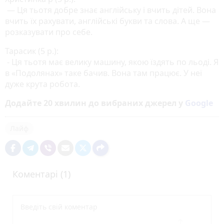
— Ця тьотя добре знає англійську і вчить дітей. Вона
вчить їх рахувати, англійські букви та слова. А ще —
розказувати про себе.
Тарасик (5 р.):
- Ця тьотя має велику машину, якою їздять по льоді. Я
в «Подолянах» таке бачив. Вона там працює. У неї
дуже крута робота.
Додайте 20 хвилин до вибраних джерел у
Google
Лайф
Коментарі (1)