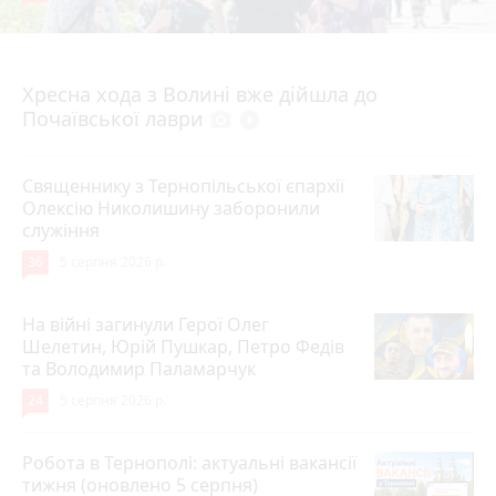
4 серпня 2026 р.
Хресна хода з Волині вже дійшла до
Почаївської лаври
photo_camera
play_circle_filled
Священнику з Тернопільської єпархії
Олексію Николишину заборонили
служіння
36
5 серпня 2026 р.
На війні загинули Герої Олег
Шелетин, Юрій Пушкар, Петро Федів
та Володимир Паламарчук
24
5 серпня 2026 р.
Робота в Тернополі: актуальні вакансії
тижня (оновлено 5 серпня)