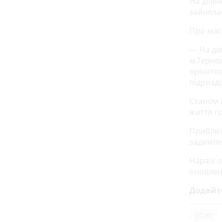
На ділян
зайняла
Про мас
— На діл
м.Терно
орієнто
підрозд
Станом 
життя г
Приблиз
задимле
Наразі о
оновлен
Додайт
ДСНС