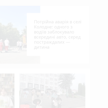
Потрійна аварія в селі
Колодне: одного з
водіїв заблокувало
всередині авто, серед
ьна
постраждалих —
дитина
Розвиток 
огляд гурт
студій (