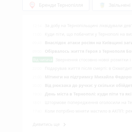
Бренди Тернопілля
Звільнені
За добу на Тернопільщині ліквідували дев
12:14
Куди піти, що побачити у Тернополі на вих
11:00
Внаслідок атаки росіян на Київщині заг
09:48
Обірвалось життя Героя з Тернополя Бо
09:00
Від читача
Звернення стосовно нової розмітки і
Подарував життя після смерті: в Охматд
22:00
Мітинги на підтримку Михайла Федоров
21:00
Від рюкзака до ручки: у скільки обійд
20:00
День міста в Тернополі: куди піти та як
19:00
Штормове попередження оголосили на Тер
18:01
Коли потрібно міняти мастило в АКПП: рек
17:40
З'явились рекомендації до зарахування н
17:20
keyboard_arrow_right
Дивитись ще
Потрійна аварія в селі Колодне: одного
17:04