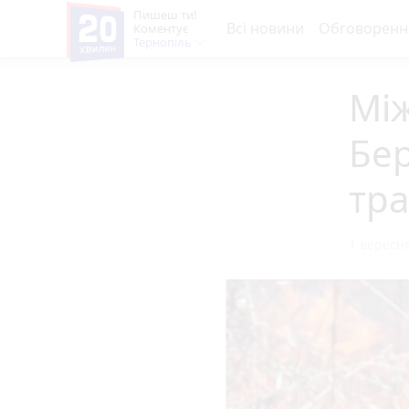
Пишеш ти!
Всі новини
Обговоренн
Коментує
Тернопіль
Між
Бе
тра
1 вересня