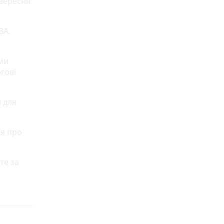
 вересня
ВА.
ми
гові
 для
ня про
те за