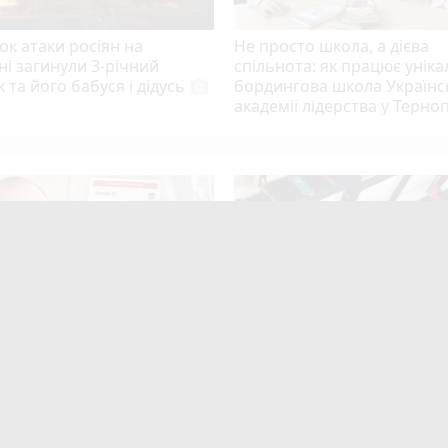
ок атаки росіян на
Не просто школа, а дієва
і загинули 3-річний
спільнота: як працює унік
 та його бабуся і дідусь
бордингова школа Українс
photo_camera
академії лідерства у Терно
play_circle_filled
озголосу чоловіка, якого
13-ти захисникам та двом
ували з відстрочкою,
видатним тернополянам
или. Але з умовою…
присвоїли звання почесни
громадян міста