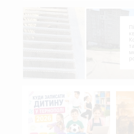
дитина
Багатоповерхівку на 90 квартир в Монаст
16:40
Культура військової справи: що варто 
16:30
П
Сучасна операційна у «Клініці професор
16:09
к
Розшукують водія, який, за даними поліці
15:45
К
т
«Далі буде»: український центр далекобій
15:30
м
реклама)
р
На вулицях Тернополя виявили два покину
15:09
д
До Дня Народження Тернополя нагородять 5
14:30
ихайла
ривають