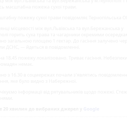
ці між вул.Львівська та вул.Бережанська у м.Тернополі 1
сь масштабна пожежа сухої трави.
штабну пожежу сухої трави повідомляє Тернопільська О
янці місцевості між вул.Львівська та вул.Бережанська у
полі горить суха трава та чагарники окремими осередка
вно загальною площею 1 гектар. До гасіння залучено чер
іли ДСНС, — йдеться в повідомленні.
на 18.45 пожежу локалізовано. Триває гасіння. Небезпеки
ромадян немає.
но з 16.30 в соцмережах почали з'являтись повідомлен
ння, яке було видно з Набережної.
чікуємо інформації від рятувальників щодо пожежі. Стеж
нями.
е 20 хвилин до вибраних джерел у
Google