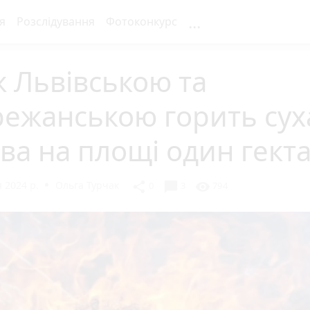
...
я
Розслідування
Фотоконкурс
 Львівською та
режанською горить сух
ва на площі один гект
 2024 р.
Ольга Турчак
chat_bubble
share
visibility
0
3
794