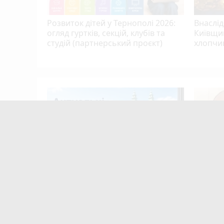
Розвиток дітей у Тернополі 2026:
Внаслід
огляд гуртків, секцій, клубів та
Київщин
студій (партнерський проєкт)
хлопчик
скниці:
в вирок
mode_comment
15
Робота в Тернополі: актуальні
Після р
вакансії тижня (оновлено 5
мобіліз
серпня)
відпуст