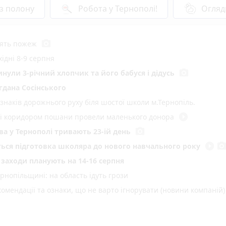
 з полону
Робота у Тернополі!
Огляд
photo_camera
'ять пожеж
ідні 8-9 серпня
photo_camera
инули 3-річний хлопчик та його бабуся і дідусь
гдана Сосінського
 знаків дорожнього руху біля шостої школи м.Тернопіль.
play_circle_filled
иті коридором пошани провели маленького донора
photo_camera
а у Тернополі тривають 23-ій день
play_circle_filled
photo_came
еться підготовка школяра до нового навчального року
і заходи планують на 14-16 серпня
нопільщині: на область ідуть грози
омендації та ознаки, що не варто ігнорувати (новини компаній)
а бакалаврат в університети Тернопільщини: як перевірити спи
 з водіїв заблокувало всередині авто, серед постраждалих —