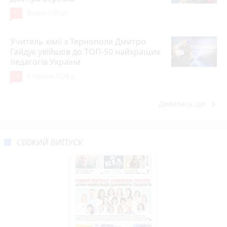
17
Вчора о 09:00
Учитель хімії з Тернополя Дмитро
Гайдук увійшов до ТОП-50 найкращих
педагогів України
15
5 серпня 2026 р.
keyboard_arrow_right
Дивитись ще
СВІЖИЙ ВИПУСК