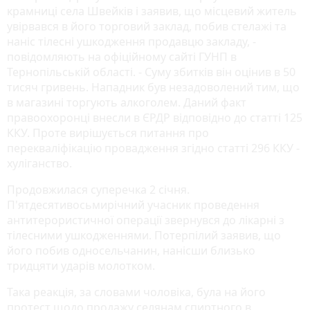
крамниці села Швейків і заявив, що місцевий житель
увірвався в його торговий заклад, побив стелажі та
наніс тілесні ушкодження продавцю закладу, -
повідомляють на офіційному сайті ГУНП в
Тернопільській області. - Суму збитків він оцінив в 50
тисяч гривень. Нападник був незадоволений тим, що
в магазині торгують алкоголем. Даний факт
правоохоронці внесли в ЄРДР відповідно до статті 125
ККУ. Проте вирішується питання про
перекваліфікацію провадження згідно статті 296 ККУ -
хуліганство.
Продовжилася суперечка 2 січня.
П'ятдесятивосьмирічний учасник проведення
антитерористичної операції звернувся до лікарні з
тілесними ушкодженнями. Потерпілий заявив, що
його побив односельчанин, нанісши близько
тридцяти ударів молотком.
Така реакція, за словами чоловіка, була на його
протест щодо продажу селянам спиртного в