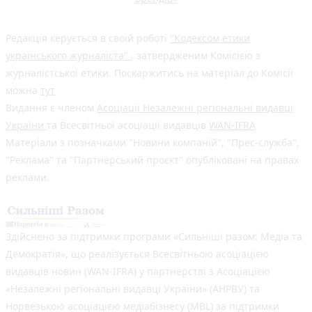
Редакція керується в своїй роботі
"Кодексом етики
українського журналіста"
, затвердженим Комісією з
журналістської етики. Поскаржитись на матеріал до Комісії
можна
тут
Видання є членом
Асоціації Незалежні регіональні видавці
України
та Всесвітньої асоціації видавців
WAN-IFRA
Матеріали з позначками "Новини компаній", "Прес-служба",
"Реклама" та "Партнерський проєкт" опубліковані на правах
реклами.
Здійснено за підтримки програми «Сильніші разом: Медіа та
Демократія», що реалізується Всесвітньою асоціацією
видавців новин (WAN-IFRA) у партнерстві з Асоціацією
«Незалежні регіональні видавці України» (АНРВУ) та
Норвезькою асоціацією медіабізнесу (MBL) за підтримки