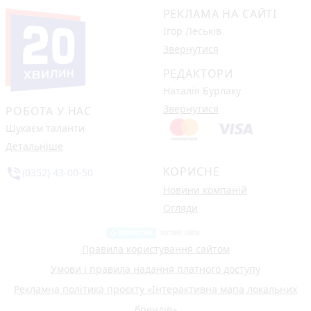
РЕКЛАМА НА САЙТІ
Ігор Леськів
Звернутися
РЕДАКТОРИ
Наталія Бурлаку
Звернутися
РОБОТА У НАС
Шукаєм таланти
Детальніше
КОРИСНЕ
phone_in_talk
(0352) 43-00-50
Новини компаній
Огляди
Правила користування сайтом
Умови і правила надання платного доступу
Рекламна політика проєкту «Інтерактивна мапа локальних
брендів»