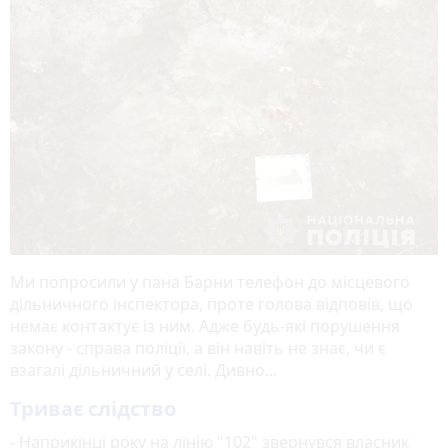
Ми попросили у пана Барни телефон до місцевого
дільничного інспектора, проте голова відповів, що
немає контактує із ним. Адже будь-які порушення
закону - справа поліції, а він навіть не знає, чи є
взагалі дільничний у селі. Дивно...
Триває слідство
- Наприкінці року на лінію "102" звернувся власник