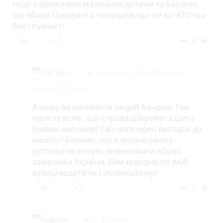
події з вбивством маленької дитини та бандою,
що вбила Шеремета, показали, що не всі АТО-вці
білі і пухнасті.
reply
share
remove
add
0
Світлана
Anastasiia Shakhmatova
reply
4 січня 2020 р.
А чому ви називаєте людей бандою. І не
юристу ясно , що справа Шеремета шита
білими нитками? І до чого один випадок до
іншого? Бачимо, що в українському
суспільстві хочуть знівелювати образ
захисника України. Вам всеодно по якій
вулиці ходити як і Зеленському?
reply
share
remove
add
0
Надоїли
Світлана
reply