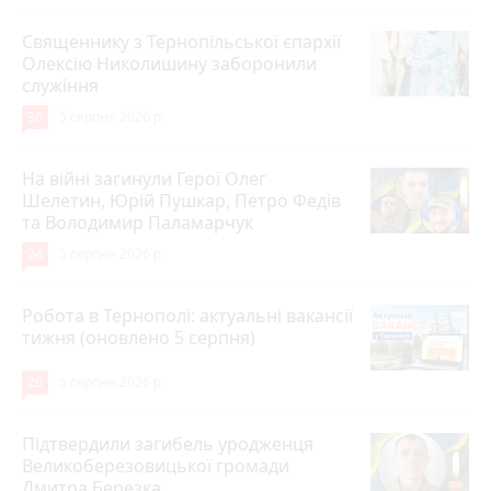
Священнику з Тернопільської єпархії
Олексію Николишину заборонили
служіння
36
5 серпня 2026 р.
На війні загинули Герої Олег
Шелетин, Юрій Пушкар, Петро Федів
та Володимир Паламарчук
24
5 серпня 2026 р.
Робота в Тернополі: актуальні вакансії
тижня (оновлено 5 серпня)
20
5 серпня 2026 р.
Підтвердили загибель уродженця
Великоберезовицької громади
Дмитра Березка