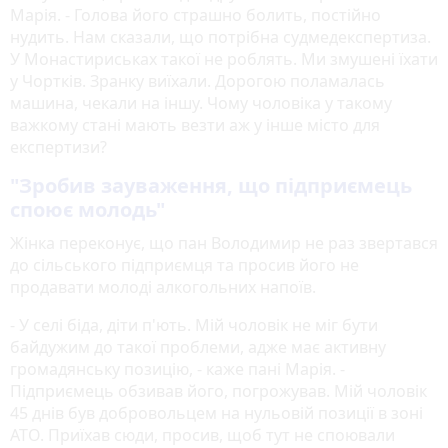
Марія. - Голова його страшно болить, постійно
нудить. Нам сказали, що потрібна судмедекспертиза.
У Монастириськах такої не роблять. Ми змушені їхати
у Чортків. Зранку виїхали. Дорогою поламалась
машина, чекали на іншу. Чому чоловіка у такому
важкому стані мають везти аж у інше місто для
експертизи?
"Зробив зауваження, що підприємець
споює молодь"
Жінка переконує, що пан Володимир не раз звертався
до сільського підприємця та просив його не
продавати молоді алкогольних напоїв.
- У селі біда, діти п'ють. Мій чоловік не міг бути
байдужим до такої проблеми, адже має активну
громадянську позицію, - каже пані Марія. -
Підприємець обзивав його, погрожував. Мій чоловік
45 днів був добровольцем на нульовій позиції в зоні
АТО. Приїхав сюди, просив, щоб тут не споювали