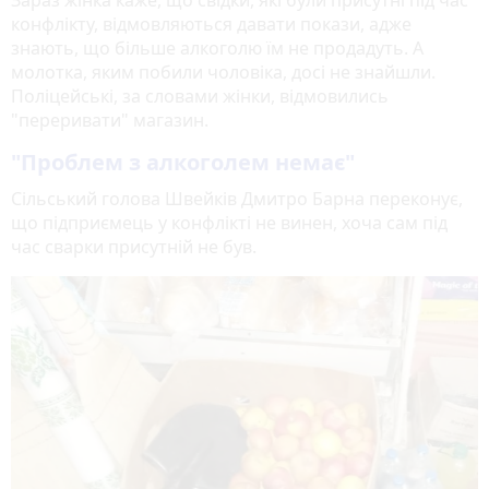
Зараз жінка каже, що свідки, які були присутні під час
конфлікту, відмовляються давати покази, адже
знають, що більше алкоголю їм не продадуть. А
молотка, яким побили чоловіка, досі не знайшли.
Поліцейські, за словами жінки, відмовились
"переривати" магазин.
"Проблем з алкоголем немає"
Сільський голова Швейків Дмитро Барна переконує,
що підприємець у конфлікті не винен, хоча сам під
час сварки присутній не був.