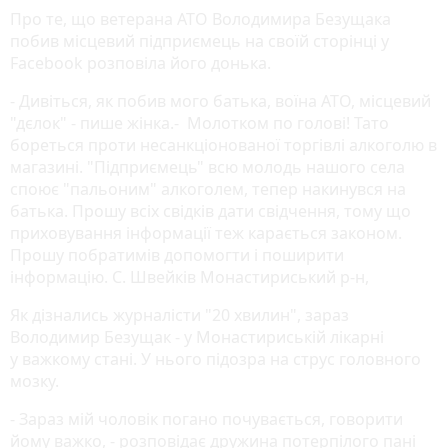
Про те, що ветерана АТО Володимира Безущака
побив місцевий підприємець на своїй сторінці у
Facebook розповіла його донька.
- Дивіться, як побив мого батька, воїна АТО, місцевий
"дєлок" - пише жінка.- Молотком по голові! Тато
бореться проти несанкціонованої торгівлі алкоголю в
магазині. "Підприємець" всю молодь нашого села
споює "пальоним" алкоголем, тепер накинувся на
батька. Прошу всіх свідків дати свідчення, тому що
приховування інформації теж карається законом.
Прошу побратимів допомогти і поширити
інформацію. С. Швейків Монастириський р-н,
Як дізнались журналісти "20 хвилин", зараз
Володимир Безущак - у Монастириській лікарні
у важкому стані. У нього підозра на струс головного
мозку.
- Зараз мій чоловік погано почувається, говорити
йому важко, - розповідає дружина потерпілого пані