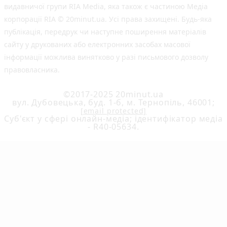
видавничої групи RIA Media, яка також є частиною Медіа
корпорації RIA © 20minut.ua. Усі права захищені. Будь-яка
публiкацiя, передрук чи наступне поширення матеріалів
сайту у друкованих або електронних засобах масової
інформації можлива винятково у разі письмового дозволу
правовласника.
©2017-2025 20minut.ua
вул. Дубовецька, буд. 1-б, м. Тернопіль, 46001;
[email protected]
Cуб'єкт у сфері онлайн-медіа; ідентифікатор медіа
- R40-05634.