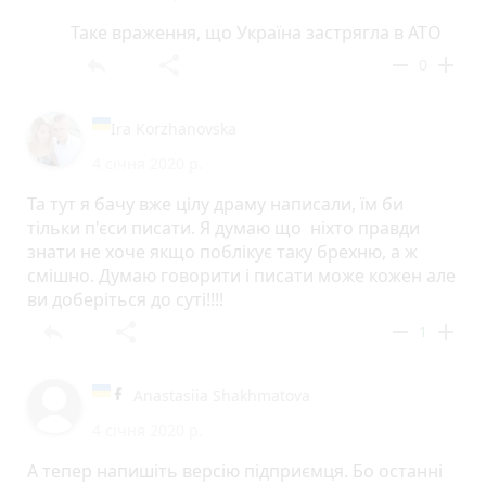
Таке враження, що Україна застрягла в АТО
reply
share
remove
add
0
Ira Korzhanovska
4 січня 2020 р.
Та тут я бачу вже цілу драму написали, їм би
тільки п'єси писати. Я думаю що ніхто правди
знати не хоче якщо поблікує таку брехню, а ж
смішно. Думаю говорити і писати може кожен але
ви доберіться до суті!!!!
reply
share
remove
add
1
Anastasiia Shakhmatova
4 січня 2020 р.
А тепер напишіть версію підприємця. Бо останні