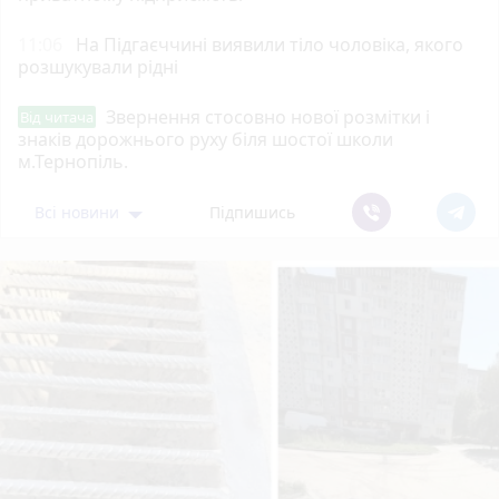
11:06
На Підгаєччині виявили тіло чоловіка, якого
розшукували рідні
Звернення стосовно нової розмітки і
Від читача
знаків дорожнього руху біля шостої школи
м.Тернопіль.
Всі новини
Підпишись