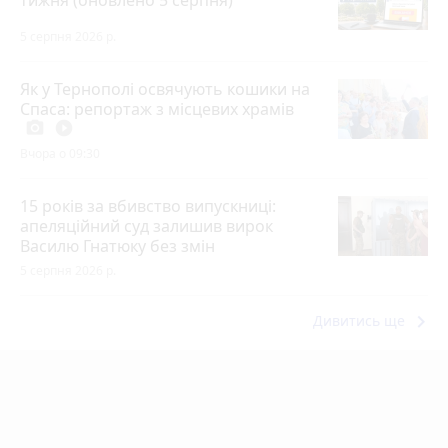
тижня (оновлено 5 серпня)
5 серпня 2026 р.
Як у Тернополі освячують кошики на
Спаса: репортаж з місцевих храмів
photo_camera
play_circle_filled
Вчора о 09:30
15 років за вбивство випускниці:
апеляційний суд залишив вирок
Василю Гнатюку без змін
5 серпня 2026 р.
keyboard_arrow_right
Дивитись ще