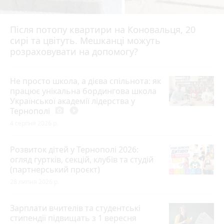
Після потопу квартири на Коновальця, 20
сирі та цвітуть. Мешканці можуть
розраховувати на допомогу?
Не просто школа, а дієва спільнота: як
працює унікальна бордингова школа
Української академії лідерства у
Тернополі
photo_camera
play_circle_filled
4 серпня 2026 р.
Розвиток дітей у Тернополі 2026:
огляд гуртків, секцій, клубів та студій
(партнерський проєкт)
28 липня 2026 р.
Зарплати вчителів та студентські
стипендії підвищать з 1 вересня