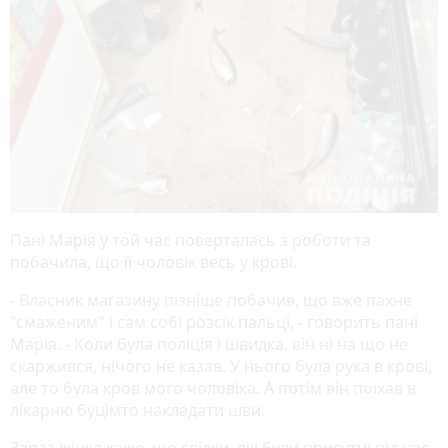
Пані Марія у той час поверталась з роботи та
побачила, що її чоловік весь у крові.
- Власник магазину пізніше побачив, що вже пахне
"смаженим" і сам собі розсік пальці, - говорить пані
Марія. - Коли була поліція і швидка, він ні на що не
скаржився, нічого не казав. У нього була рука в крові,
але то була кров мого чоловіка. А потім він поїхав в
лікарню буцімто накладати шви.