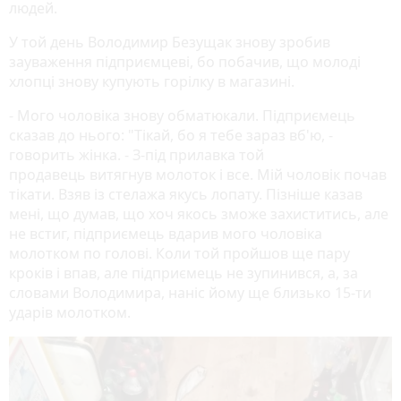
людей.
У той день Володимир Безущак знову зробив
зауваження підприємцеві, бо побачив, що молоді
хлопці знову купують горілку в магазині.
- Мого чоловіка знову обматюкали. Підприємець
сказав до нього: "Тікай, бо я тебе зараз вб'ю, -
говорить жінка. - З-під прилавка той
продавець витягнув молоток і все. Мій чоловік почав
тікати. Взяв із стелажа якусь лопату. Пізніше казав
мені, що думав, що хоч якось зможе захиститись, але
не встиг, підприємець вдарив мого чоловіка
молотком по голові. Коли той пройшов ще пару
кроків і впав, але підприємець не зупинився, а, за
словами Володимира, наніс йому ще близько 15-ти
ударів молотком.