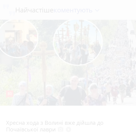
коментують
Найчастіше
80
4 серпня 2026 р.
Хресна хода з Волині вже дійшла до
Почаївської лаври
photo_camera
play_circle_filled