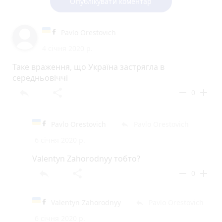
Опублікувати коментар
Pavlo Orestovich
4 січня 2020 р.
Таке враження, що Україна застрягла в
середньовіччі
reply
share
remove
add
0
Pavlo Orestovich
Pavlo Orestovich
reply
6 січня 2020 р.
Valentyn Zahorodnyy тобто?
reply
share
remove
add
0
Valentyn Zahorodnyy
Pavlo Orestovich
reply
6 січня 2020 р.