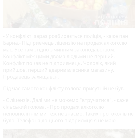
- У конфлікті зараз розбирається поліція, - каже пан
Барна.- Підприємець ліцензію на продаж алкоголю
має. Усе там згідно з чинним законодавством.
Конфлікт між цими двома людьми не перший.
Конфлікт почав не підприємець. Чоловік, який
прийшов, перший вдарив власника магазину.
Продавець захищався.
Під час самого конфлікту голова присутній не був.
- Є ліцензія. Далі ми не можемо "втручатися", - каже
сільський голова. - Про продаж алкоголю
неповнолітнім ми теж не знаємо. Таких протоколів не
було. Телефона до цього підприємця я не маю.