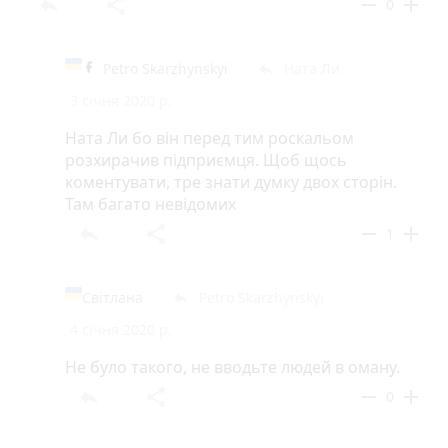
reply
share
remove
add
0
Petro Skarzhynskyi
Ната Ли
reply
3 січня 2020 р.
Ната Ли бо він перед тим роскальом
розхирачив підприємця. Щоб щось
коментувати, тре знати думку двох сторін.
Там багато невідомих
reply
share
remove
add
1
Світлана
Petro Skarzhynskyi
reply
4 січня 2020 р.
Не було такого, не вводьте людей в оману.
reply
share
remove
add
0