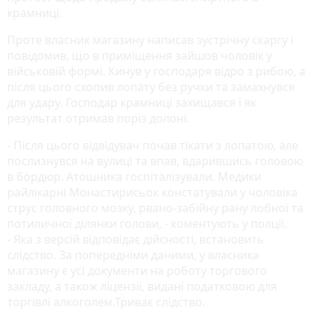
крамниці.
Проте власник магазину написав зустрічну скаргу і
повідомив, що в приміщення зайшов чоловік у
військовій формі. Кинув у господаря відро з рибою, а
після цього схопив лопату без ручки та замахнувся
для удару. Господар крамниці захищався і як
результат отримав поріз долоні.
- Після цього відвідувач почав тікати з лопатою, але
послизнувся на вулиці та впав, вдарившись головою
в бордюр. Атошника госпіталізували. Медики
райлікарні Монастирисьок констатували у чоловіка
струс головного мозку, рвано-забійну рану лобної та
потиличної ділянки голови, - коментують у полції.
- Яка з версій відповідає дійсності, встановить
слідство. За попередніми даними, у власника
магазину є усі документи на роботу торгового
закладу, а також ліцензії, видані податковою для
торгівлі алкоголем.Триває слідство.