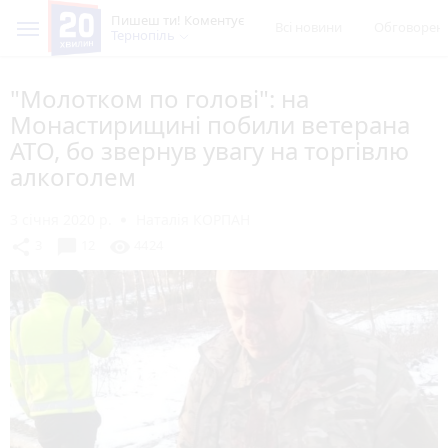
Пишеш ти! Коментує
Всі новини
Обговорен
Тернопіль
"Молотком по голові": на
Монастирищині побили ветерана
АТО, бо звернув увагу на торгівлю
алкоголем
3 січня 2020 р.
Наталія КОРПАН
chat_bubble
share
visibility
3
12
4424