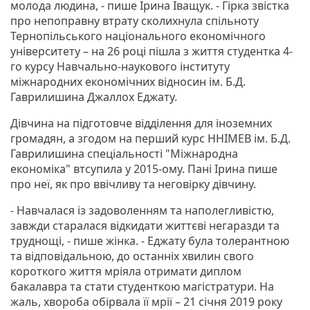
молода людина, - пише Ірина Іващук. - Гірка звістка
про непоправну втрату сколихнула спільноту
Тернопільського національного економічного
університету – на 26 році пішла з життя студентка 4-
го курсу Навчально-наукового інституту
міжнародних економічних відносин ім. Б.Д.
Гаврилишина Джаллох Еджату.
Дівчина на підготовче відділення для іноземних
громадян, а згодом на перший курс ННІМЕВ ім. Б.Д.
Гаврилишина спеціальності "Міжнародна
економіка" втсупила у 2015-ому. Пані Ірина пише
про неї, як про ввічливу та неговірку дівчину.
- Навчалася із задоволенням та наполегливістю,
завжди старалася відкидати життєві негаразди та
труднощі, - пише жінка. - Еджату була толерантною
та відповідальною, до останніх хвилин свого
короткого життя мріяла отримати диплом
бакалавра та стати студенткою магістратури. На
жаль, хвороба обірвала її мрії – 21 січня 2019 року