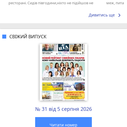
ресторані. Сидів півгодини,ніхто не підійшов не
меж, питан
взяв замовлення. На наступний раз...
Дмитро
keyboard_arrow_right
Дивитись ще
СВІЖИЙ ВИПУСК
№ 31 від 5 серпня 2026
Читати номер