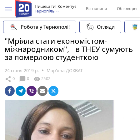
Пишеш ти! Коментує
Всі новини
Обговорен
Тернопіль
Робота у Тернополі!
Огляди
"Мріяла стати економістом-
міжнародником", - в ТНЕУ сумують
за померлою студенткою
24 січня 2019 р.
Мар'яна ДОХВАТ
chat_bubble
share
visibility
0
0
2502