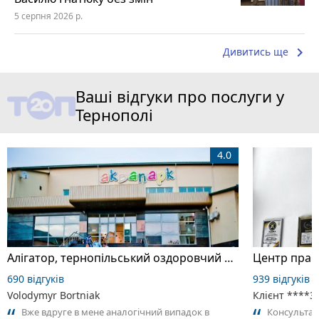
5 серпня 2026 р.
keyboard_arrow_right
Дивитись ще
Ваші відгуки про послуги у
Тернополі
4.0
Алігатор, тернопільський оздоровчий комплекс
Центр прав
690 відгуків
939 відгуків
Volodymyr Bortniak
Клієнт ****3
Вже вдруге в мене аналогічний випадок в
Консультац