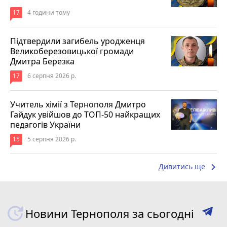
17
4 години тому
Підтвердили загибель уродженця
Великоберезовицької громади
Дмитра Березка
17
6 серпня 2026 р.
Учитель хімії з Тернополя Дмитро
Гайдук увійшов до ТОП-50 найкращих
педагогів України
15
5 серпня 2026 р.
keyboard_arrow_right
Дивитись ще
Новини Тернополя за сьогодні