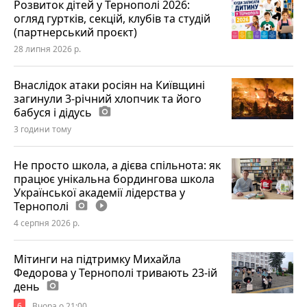
Розвиток дітей у Тернополі 2026:
огляд гуртків, секцій, клубів та студій
(партнерський проєкт)
28 липня 2026 р.
Внаслідок атаки росіян на Київщині
загинули 3-річний хлопчик та його
бабуся і дідусь
photo_camera
3 години тому
Не просто школа, а дієва спільнота: як
працює унікальна бордингова школа
Української академії лідерства у
Тернополі
photo_camera
play_circle_filled
4 серпня 2026 р.
Мітинги на підтримку Михайла
Федорова у Тернополі тривають 23-ій
день
photo_camera
6
Вчора о 21:00