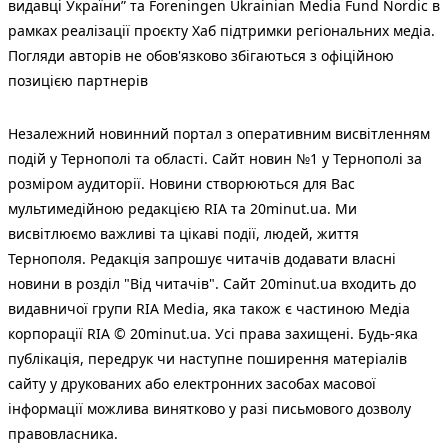
видавці України” та Foreningen Ukrainian Media Fund Nordic в
рамках реалізації проєкту Хаб підтримки регіональних медіа.
Погляди авторів не обов'язково збігаються з офіційною
позицією партнерів
Незалежний новинний портал з оперативним висвітленням
подій у Тернополі та області. Сайт новин №1 у Тернополі за
розміром аудиторії. Новини створюються для Вас
мультимедійною редакцією RIA та 20minut.ua. Ми
висвітлюємо важливі та цікаві події, людей, життя
Тернополя. Редакція запрошує читачів додавати власні
новини в розділ "Від читачів". Сайт 20minut.ua входить до
видавничої групи RIA Media, яка також є частиною Медіа
корпорації RIA © 20minut.ua. Усі права захищені. Будь-яка
публiкацiя, передрук чи наступне поширення матеріалів
сайту у друкованих або електронних засобах масової
інформації можлива винятково у разі письмового дозволу
правовласника.