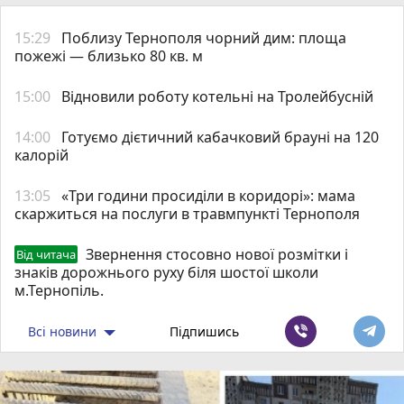
15:29
Поблизу Тернополя чорний дим: площа
пожежі — близько 80 кв. м
15:00
Відновили роботу котельні на Тролейбусній
14:00
Готуємо дієтичний кабачковий брауні на 120
калорій
13:05
«Три години просиділи в коридорі»: мама
скаржиться на послуги в травмпункті Тернополя
Звернення стосовно нової розмітки і
Від читача
знаків дорожнього руху біля шостої школи
м.Тернопіль.
Всі новини
Підпишись