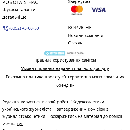
Звернутися
РОБОТА У НАС
Шукаєм таланти
Детальніше
КОРИСНЕ
phone_in_talk
(0352) 43-00-50
Новини компаній
Огляди
Правила користування сайтом
Умови і правила надання платного доступу
Рекламна політика проєкту «Інтерактивна мапа локальних
брендів»
Редакція керується в своїй роботі
"Кодексом етики
українського журналіста"
, затвердженим Комісією з
журналістської етики. Поскаржитись на матеріал до Комісії
можна
тут