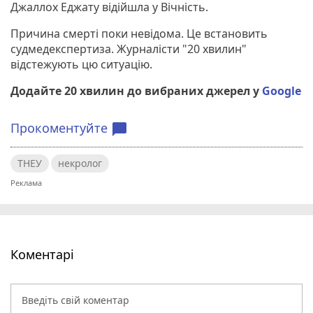
Джаллох Еджату відійшла у Вічність.
Причина смерті поки невідома. Це встановить
судмедекспертиза. Журналісти "20 хвилин"
відстежують цю ситуацію.
Додайте 20 хвилин до вибраних джерел у
Google
Прокоментуйте
chat_bubble
ТНЕУ
некролог
Коментарі