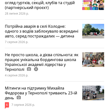
огляд гуртків, секцій, клубів та студій
(партнерський проєкт)
28 липня 2026 р.
Потрійна аварія в селі Колодне:
одного з водіїв заблокувало всередині
авто, серед постраждалих — дитина
7 серпня 2026 р.
Не просто школа, а дієва спільнота: як
працює унікальна бордингова школа
Української академії лідерства у
Тернополі
photo_camera
play_circle_filled
4 серпня 2026 р.
Мітинги на підтримку Михайла
Федорова у Тернополі тривають 23-ій
день
photo_camera
6
7 серпня 2026 р.