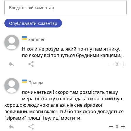
Опублікувати коментар
Sammer
Ніколи не розумів, який понт у пам'ятнику,
по якому всі топчуться брудними капцями...
reply
share
remove
add
0
Правда
починається ! скоро там розмістять тещу
мера і коханку голови ода. а сікорський був
хорошою людиною але аж ніяк не зіркової
величини. мозги включіть! бо так скоро доведеться
"зірками" площі і вулиці мостити
reply
share
remove
add
0