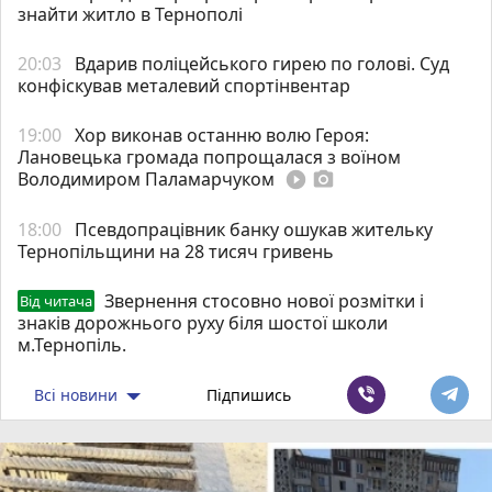
знайти житло в Тернополі
20:03
Вдарив поліцейського гирею по голові. Суд
конфіскував металевий спортінвентар
19:00
Хор виконав останню волю Героя:
Лановецька громада попрощалася з воїном
Володимиром Паламарчуком
play_circle_filled
photo_camera
18:00
Псевдопрацівник банку ошукав жительку
Тернопільщини на 28 тисяч гривень
Звернення стосовно нової розмітки і
Від читача
знаків дорожнього руху біля шостої школи
м.Тернопіль.
Всі новини
Підпишись