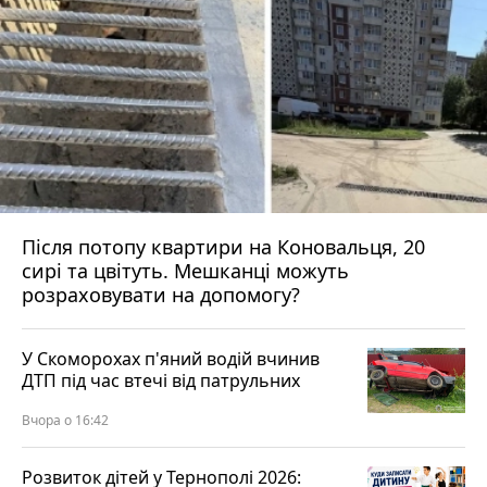
Після потопу квартири на Коновальця, 20
сирі та цвітуть. Мешканці можуть
розраховувати на допомогу?
У Скоморохах п'яний водій вчинив
ДТП під час втечі від патрульних
Вчора о 16:42
Розвиток дітей у Тернополі 2026: