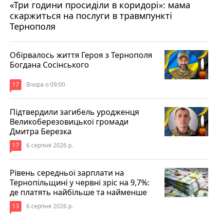
«Три години просиділи в коридорі»: мама
Вчора о 13:05
скаржиться на послуги в травмпункті
Тернополя
Обірвалось життя Героя з Тернополя
Богдана Сосінського
17
Вчора о 09:00
Підтвердили загибель уродженця
Великоберезовицької громади
Дмитра Березка
17
6 серпня 2026 р.
Рівень середньої зарплати на
Тернопільщині у червні зріс на 9,7%:
де платять найбільше та найменше
13
6 серпня 2026 р.