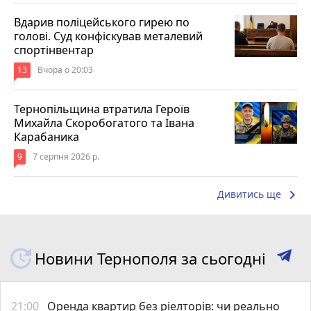
Вдарив поліцейського гирею по
голові. Суд конфіскував металевий
спортінвентар
13
Вчора о 20:03
Тернопільщина втратила Героїв
Михайла Скоробогатого та Івана
Карабаника
9
7 серпня 2026 р.
keyboard_arrow_right
Дивитись ще
Новини Тернополя за сьогодні
21:00
Оренда квартир без ріелторів: чи реально