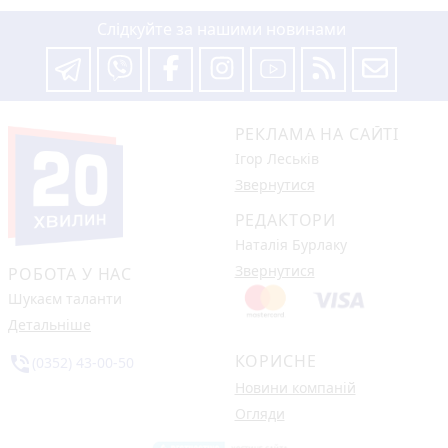
Слідкуйте за нашими новинами
РЕКЛАМА НА САЙТІ
Ігор Леськів
Звернутися
РЕДАКТОРИ
Наталія Бурлаку
Звернутися
РОБОТА У НАС
Шукаєм таланти
Детальніше
КОРИСНЕ
phone_in_talk
(0352) 43-00-50
Новини компаній
Огляди