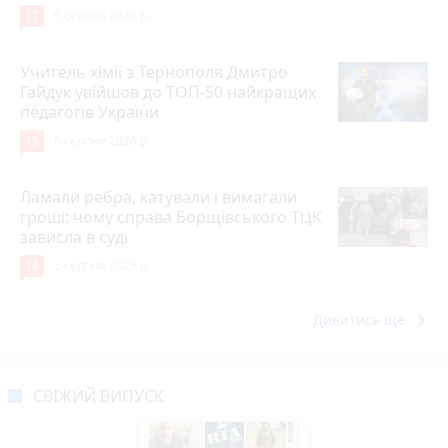
17
6 серпня 2026 р.
Учитель хімії з Тернополя Дмитро
Гайдук увійшов до ТОП-50 найкращих
педагогів України
15
5 серпня 2026 р.
Ламали ребра, катували і вимагали
гроші: чому справа Борщівського ТЦК
зависла в суді
14
5 серпня 2026 р.
keyboard_arrow_right
Дивитись ще
СВІЖИЙ ВИПУСК