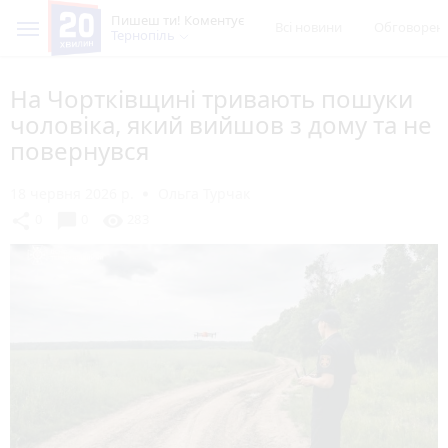
Пишеш ти! Коментує
Всі новини
Обговорен
Тернопіль
На Чортківщині тривають пошуки
чоловіка, який вийшов з дому та не
повернувся
18 червня 2026 р.
Ольга Турчак
chat_bubble
share
visibility
0
0
283