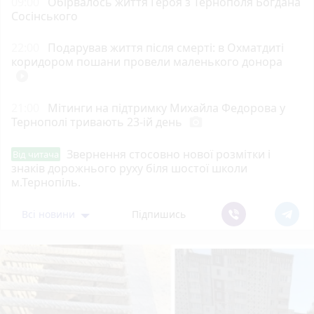
09:00
Обірвалось життя Героя з Тернополя Богдана
Сосінського
22:00
Подарував життя після смерті: в Охматдиті
коридором пошани провели маленького донора
play_circle_filled
21:00
Мітинги на підтримку Михайла Федорова у
Тернополі тривають 23-ій день
photo_camera
Звернення стосовно нової розмітки і
Від читача
знаків дорожнього руху біля шостої школи
м.Тернопіль.
Всі новини
Підпишись