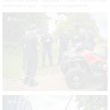
спеціальну техніку, службового собаку та безпілотний
літальний апарат, —йдеться в повідомленні.