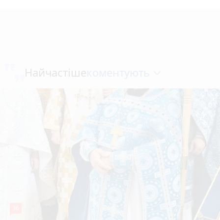
коментують
Найчастіше
36