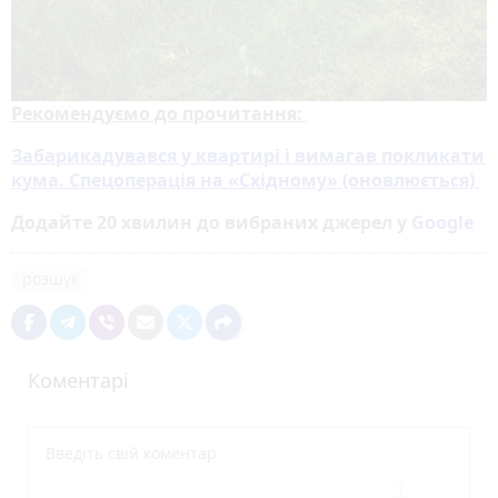
Рекомендуємо до прочитання:
Забарикадувався у квартирі і вимагав покликати
кума. Спецоперація на «Східному» (оновлюється)
Додайте 20 хвилин до вибраних джерел у
Google
розшук
Коментарі