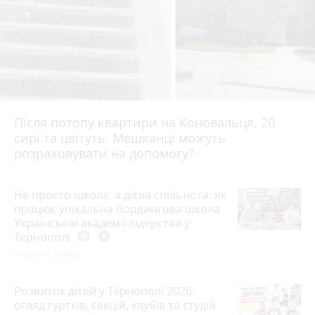
Після потопу квартири на Коновальця, 20
сирі та цвітуть. Мешканці можуть
розраховувати на допомогу?
Не просто школа, а дієва спільнота: як
працює унікальна бордингова школа
Української академії лідерства у
Тернополі
photo_camera
play_circle_filled
4 серпня 2026 р.
Розвиток дітей у Тернополі 2026:
огляд гуртків, секцій, клубів та студій