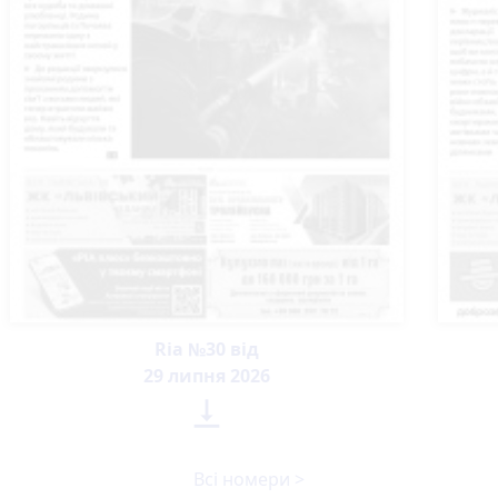
Ria №30 від
29 липня 2026

Всі номери >