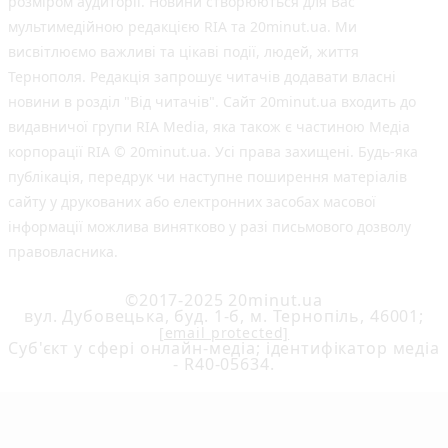
розміром аудиторії. Новини створюються для Вас
мультимедійною редакцією RIA та 20minut.ua. Ми
висвітлюємо важливі та цікаві події, людей, життя
Тернополя. Редакція запрошує читачів додавати власні
новини в розділ "Від читачів". Сайт 20minut.ua входить до
видавничої групи RIA Media, яка також є частиною Медіа
корпорації RIA © 20minut.ua. Усі права захищені. Будь-яка
публiкацiя, передрук чи наступне поширення матеріалів
сайту у друкованих або електронних засобах масової
інформації можлива винятково у разі письмового дозволу
правовласника.
©2017-2025 20minut.ua
вул. Дубовецька, буд. 1-б, м. Тернопіль, 46001;
[email protected]
Cуб'єкт у сфері онлайн-медіа; ідентифікатор медіа
- R40-05634.