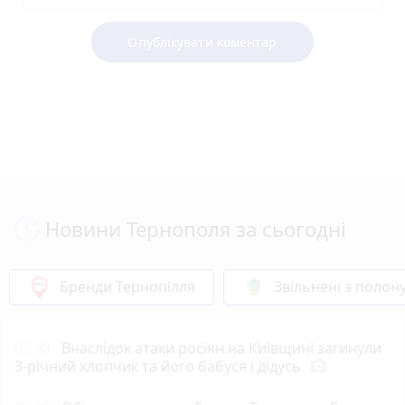
Опублікувати коментар
Новини Тернополя за сьогодні
Бренди Тернопілля
Звільнені з полон
09:48
Внаслідок атаки росіян на Київщині загинули
3-річний хлопчик та його бабуся і дідусь
photo_camera