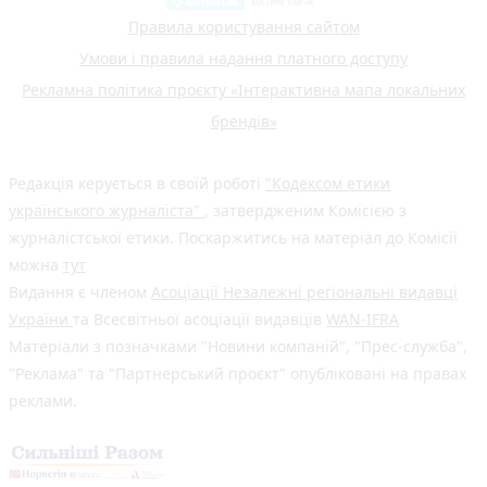
Правила користування сайтом
Умови і правила надання платного доступу
Рекламна політика проєкту «Інтерактивна мапа локальних
брендів»
Редакція керується в своїй роботі
"Кодексом етики
українського журналіста"
, затвердженим Комісією з
журналістської етики. Поскаржитись на матеріал до Комісії
можна
тут
Видання є членом
Асоціації Незалежні регіональні видавці
України
та Всесвітньої асоціації видавців
WAN-IFRA
Матеріали з позначками "Новини компаній", "Прес-служба",
"Реклама" та "Партнерський проєкт" опубліковані на правах
реклами.