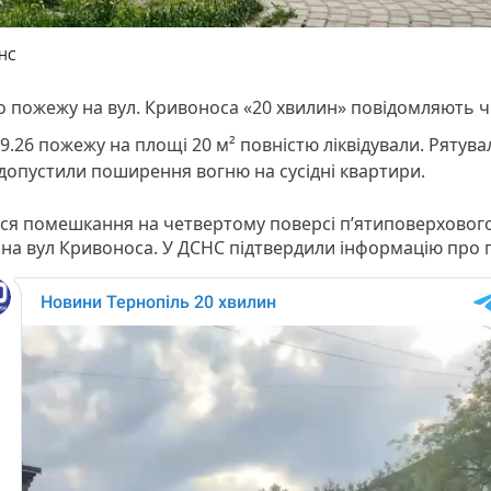
НС
 пожежу на вул. Кривоноса «20 хвилин» повідомляють ч
9.26 пожежу на площі 20 м² повністю ліквідували. Рятув
допустили поширення вогню на сусідні квартири.
ся помешкання на четвертому поверсі п’ятиповерховог
 на вул Кривоноса. У ДСНС підтвердили інформацію про