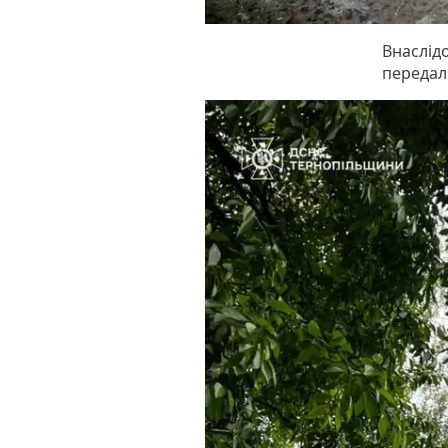
Внаслідо
передал