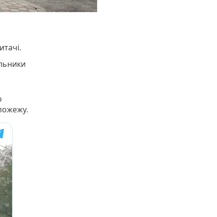
итачі.
альники
о
 пожежу.