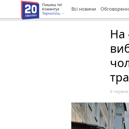
Пишеш ти!
Всі новини
Обговоренн
Коментує
Тернопіль
На 
виб
чол
тр
9 червня 