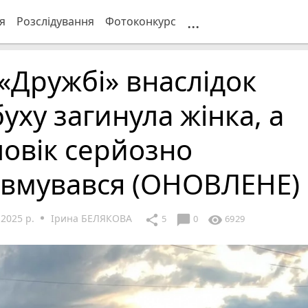
...
я
Розслідування
Фотоконкурс
«Дружбі» внаслідок
уху загинула жінка, а
овік серйозно
авмувався (ОНОВЛЕНЕ)
2025 р.
Ірина БЕЛЯКОВА
chat_bubble
share
visibility
5
0
6929