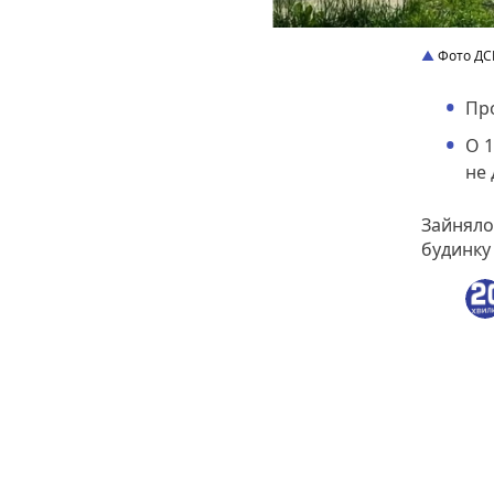
Фото ДС
Про
О 1
не 
Зайняло
будинку