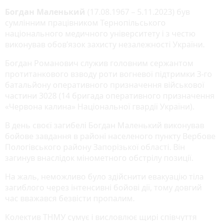
Богдан Маленький
(17.08.1967 – 5.11.2023) був
сумлінним працівником Тернопільського
національного медичного університету і з честю
виконував обов’язок захисту незалежності України.
Богдан Романович служив головним сержантом
протитанкового взводу роти вогневої підтримки 3-го
батальйону оперативного призначення військової
частини 3028 (14 бригада оперативного призначення
«Червона калина» Національної гвардії України).
В день своєї загибелі Богдан Маленький виконував
бойове завдання в районі населеного пункту Вербове
Пологівського району Запорізької області. Він
загинув внаслідок мінометного обстрілу позиції.
На жаль, неможливо було здійснити евакуацію тіла
загиблого через інтенсивні бойові дії, тому довгий
час вважався безвісти пропалим.
Колектив ТНМУ сумує і висловлює щирі співчуття