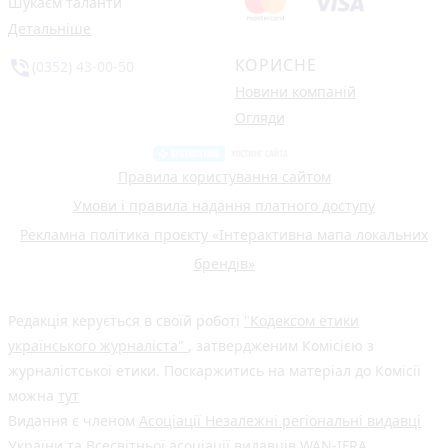
Шукаєм таланти
Детальніше
КОРИСНЕ
phone_in_talk
(0352) 43-00-50
Новини компаній
Огляди
Правила користування сайтом
Умови і правила надання платного доступу
Рекламна політика проєкту «Інтерактивна мапа локальних
брендів»
Редакція керується в своїй роботі
"Кодексом етики
українського журналіста"
, затвердженим Комісією з
журналістської етики. Поскаржитись на матеріал до Комісії
можна
тут
Видання є членом
Асоціації Незалежні регіональні видавці
України
та Всесвітньої асоціації видавців
WAN-IFRA