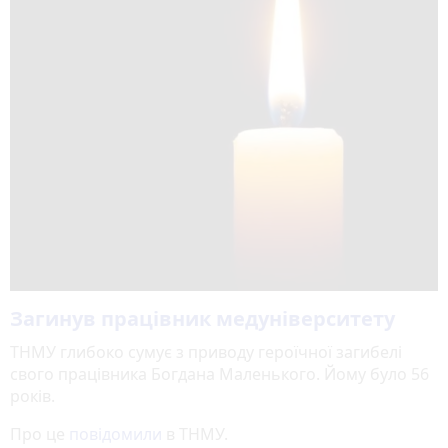
Загинув працівник медуніверситету
ТНМУ глибоко сумує з приводу героїчної загибелі
свого працівника Богдана Маленького. Йому було 56
років.
Про це
повідомили
в ТНМУ.