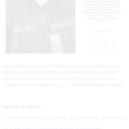
Нагадаємо, раніше «20 хвилин»
повідомляли
, що на
сесії міської ради депутати прийняли рішення про
присвоєння звання «Почесний громадянин міста
Тернополя» посмертно ще 13 військовослужбовцям.
Читайте також:
Україна повернула з полону 49 захисників і захисниць
13 захисників отримали звання «Почесний