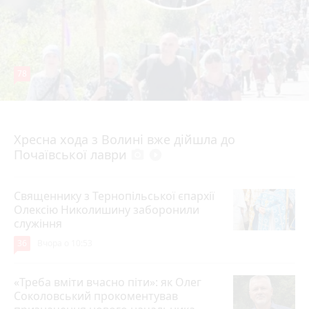
78
4 серпня 2026 р.
Хресна хода з Волині вже дійшла до
Почаївської лаври
photo_camera
play_circle_filled
Священнику з Тернопільської єпархії
Олексію Николишину заборонили
служіння
36
Вчора о 10:53
«Треба вміти вчасно піти»: як Олег
Соколовський прокоментував