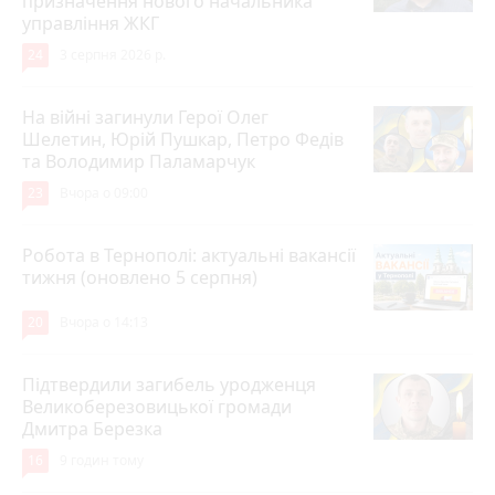
призначення нового начальника
управління ЖКГ
24
3 серпня 2026 р.
На війні загинули Герої Олег
Шелетин, Юрій Пушкар, Петро Федів
та Володимир Паламарчук
23
Вчора о 09:00
Робота в Тернополі: актуальні вакансії
тижня (оновлено 5 серпня)
20
Вчора о 14:13
Підтвердили загибель уродженця
Великоберезовицької громади
Дмитра Березка
16
9 годин тому