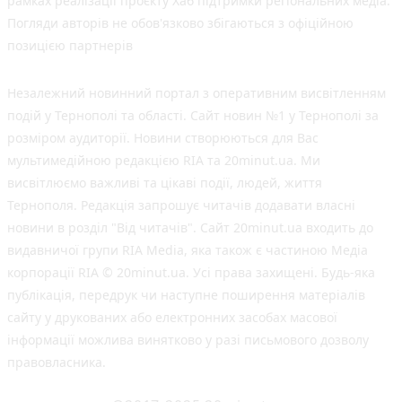
рамках реалізації проєкту Хаб підтримки регіональних медіа.
Погляди авторів не обов'язково збігаються з офіційною
позицією партнерів
Незалежний новинний портал з оперативним висвітленням
подій у Тернополі та області. Сайт новин №1 у Тернополі за
розміром аудиторії. Новини створюються для Вас
мультимедійною редакцією RIA та 20minut.ua. Ми
висвітлюємо важливі та цікаві події, людей, життя
Тернополя. Редакція запрошує читачів додавати власні
новини в розділ "Від читачів". Сайт 20minut.ua входить до
видавничої групи RIA Media, яка також є частиною Медіа
корпорації RIA © 20minut.ua. Усі права захищені. Будь-яка
публiкацiя, передрук чи наступне поширення матеріалів
сайту у друкованих або електронних засобах масової
інформації можлива винятково у разі письмового дозволу
правовласника.