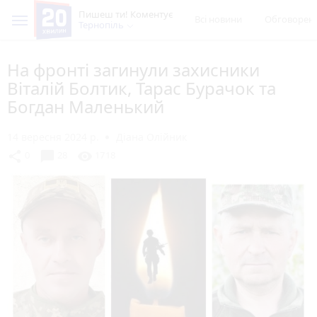
Пишеш ти! Коментує
Всі новини
Обговорен
Тернопіль
На фронті загинули захисники
Віталій Болтик, Тарас Бурачок та
Богдан Маленький
14 вересня 2024 р.
Діана Олійник
chat_bubble
share
visibility
0
28
1718