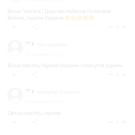
Вічна Пам'ять і Царство Небесне Полеглим
Воїнам, Героям України 😢😢😢😢😢
reply
share
remove
add
0
Леся Барабаш
18 вересня 2024 р.
Вічна пам'ять Героям України і співчуття рідним.
reply
share
remove
add
0
Volodymyr Stashchuk
14 вересня 2024 р.
Світла пам'ять героям
reply
share
remove
add
0