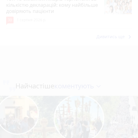
кількістю декларацій: кому найбільше
довіряють пацієнти
30
1 серпня 2026 р.
keyboard_arrow_right
Дивитись ще
коментують
Найчастіше