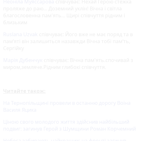
Неоніла Муяссарова
співчуває: Нехай Герою стежка
проляже до раю... Доземний уклін! Вічна і світла
благословенна пам'ять... Щирі співчуття рідним і
близьким
Ruslana Uzvak
співчуває: Його вже не має поряд та в
пам‘яті він залишиться назавжди Вічна тобі пам‘ть,
Сергійку
Марія Дубенчук
співчуває: Вічна пам'ять.спочивай з
миром,земляче.Рідним глибокі співчуття.
Читайте також:
На Тернопільщині провели в останню дорогу Воїна
Василя Яцика
Ціною свого молодого життя здійснив найбільший
подвиг: загинув Герой з Шумщини Роман Корчемний
Небеса забирають найкращих: на фронті загинув