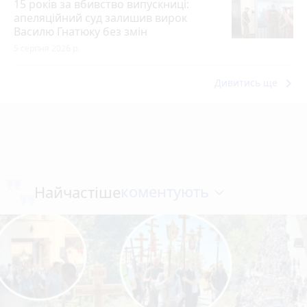
15 років за вбивство випускниці:
апеляційний суд залишив вирок
Василю Гнатюку без змін
5 серпня 2026 р.
keyboard_arrow_right
Дивитись ще
коментують
Найчастіше