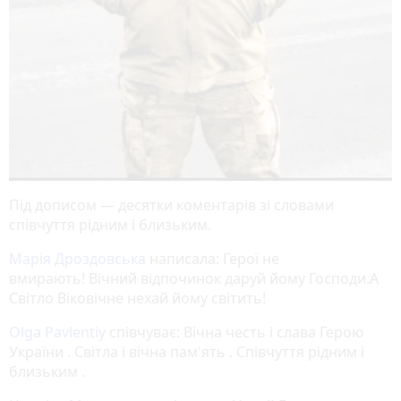
Під дописом — десятки коментарів зі словами
співчуття рідним і близьким.
Марія Дроздовська
написала: Герої не
вмирають! Вічний відпочинок даруй йому Господи.А
Світло Віковічне нехай йому світить!
Olga Pavlentiy
співчуває: Вічна честь і слава Герою
України . Світла і вічна пам'ять . Співчуття рідним і
близьким .