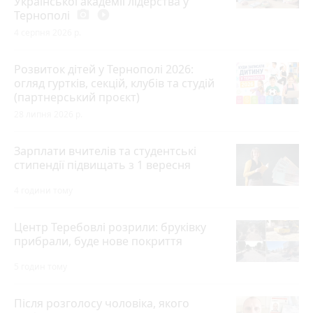
Української академії лідерства у
Тернополі
photo_camera
play_circle_filled
4 серпня 2026 р.
Розвиток дітей у Тернополі 2026:
огляд гуртків, секцій, клубів та студій
(партнерський проєкт)
28 липня 2026 р.
Зарплати вчителів та студентські
стипендії підвищать з 1 вересня
4 години тому
Центр Теребовлі розрили: бруківку
прибрали, буде нове покриття
5 годин тому
Після розголосу чоловіка, якого