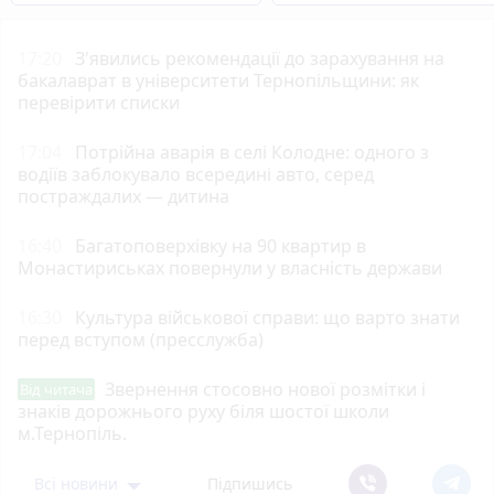
17:20
З'явились рекомендації до зарахування на
бакалаврат в університети Тернопільщини: як
перевірити списки
17:04
Потрійна аварія в селі Колодне: одного з
водіїв заблокувало всередині авто, серед
постраждалих — дитина
16:40
Багатоповерхівку на 90 квартир в
Монастириськах повернули у власність держави
16:30
Культура військової справи: що варто знати
перед вступом (пресслужба)
Звернення стосовно нової розмітки і
Від читача
знаків дорожнього руху біля шостої школи
м.Тернопіль.
Всі новини
Підпишись