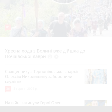
81
4 серпня 2026 р.
Хресна хода з Волині вже дійшла до
Почаївської лаври
photo_camera
play_circle_filled
Священнику з Тернопільської єпархії
Олексію Николишину заборонили
служіння
36
5 серпня 2026 р.
На війні загинули Герої Олег
Шелетин, Юрій Пушкар, Петро Федів