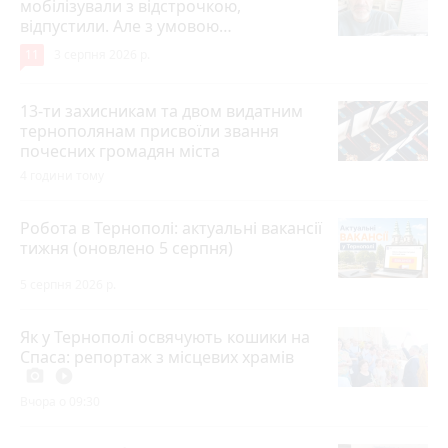
мобілізували з відстрочкою,
відпустили. Але з умовою…
11
3 серпня 2026 р.
13-ти захисникам та двом видатним
тернополянам присвоїли звання
почесних громадян міста
4 години тому
Робота в Тернополі: актуальні вакансії
тижня (оновлено 5 серпня)
5 серпня 2026 р.
Як у Тернополі освячують кошики на
Спаса: репортаж з місцевих храмів
photo_camera
play_circle_filled
Вчора о 09:30