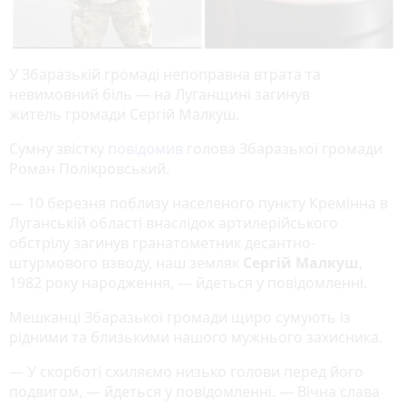
У Збаразькій громаді непоправна втрата та
невимовний біль — на Луганщині загинув
житель громади Сергій Малкуш.
Сумну звістку
повідомив
голова Збаразької громади
Роман Полікровський.
— 10 березня поблизу населеного пункту Кремінна в
Луганській області внаслідок артилерійського
обстрілу загинув гранатометник десантно-
штурмового взводу, наш земляк
Сергій Малкуш
,
1982 року народження, — йдеться у повідомленні.
Мешканці Збаразької громади щиро сумують із
рідними та близькими нашого мужнього захисника.
— У скорботі схиляємо низько голови перед його
подвигом, — йдеться у повідомленні. — Вічна слава