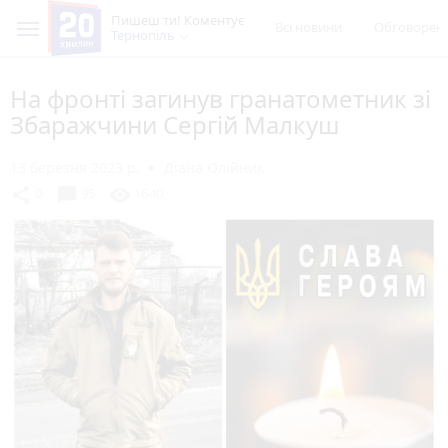
Пишеш ти! Коментує
Всі новини
Обговорен
Тернопіль
На фронті загинув гранатометник зі
Збаражчини Сергій Малкуш
13 березня 2023 р.
Діана Олійник
chat_bubble
share
visibility
0
95
1640