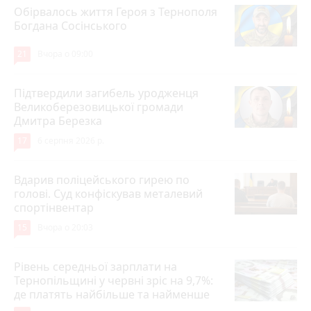
Обірвалось життя Героя з Тернополя
Богдана Сосінського
21
Вчора о 09:00
Підтвердили загибель уродженця
Великоберезовицької громади
Дмитра Березка
17
6 серпня 2026 р.
Вдарив поліцейського гирею по
голові. Суд конфіскував металевий
спортінвентар
15
Вчора о 20:03
Рівень середньої зарплати на
Тернопільщині у червні зріс на 9,7%:
де платять найбільше та найменше