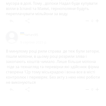
мусора в долі. Тому , допоки Надал буде купувати
вілли в Іспанії та Маямі, тернополяни будуть
переплачувати мільйони за воду.
reply
share
remove
add
0
Читач95
9 серпня 2023 р.
В минулому році рили справа де теж були затори,
пішли міліони, в цьому році розрили зліва і
закопають коштів чимало. Лише більше міліона
піде за технагляд та перевірки які здійснює фірма
створена 12р тому міськрадою і вона все в місті
контролює і перевіряє. Без акту з нею ніякі роботи
не виконуються
reply
share
remove
add
0