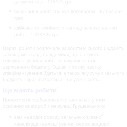
документації – 116 372 грн;
виконання робіт згідно з договором – 87 664 267
грн;
здійснення технічного нагляду за виконанням
робіт – 1 333 525 грн.
Наразі роботи розпочали за кошти міського бюджету.
Також у міськраді повідомили, що очікують
співфінансування робіт за рахунок коштів
державного бюджету. Однак, про яку частку
співфінансування йдеться, а також яку суму з міського
бюджету наразі витратили – не уточнюють.
Що мають робити
Проєктом передбачено виконання наступних
основних видів робіт на вулиці Грушевського:
заміна водопроводу, загально сплавної
каналізації та влаштування мереж дощової