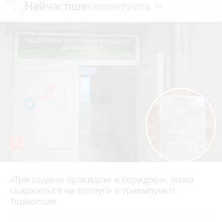
коментують
Найчастіше
42
«Три години просиділи в коридорі»: мама
Вчора о 13:05
скаржиться на послуги в травмпункті
Тернополя