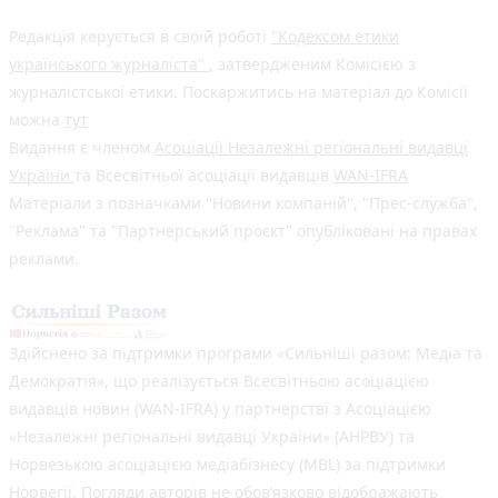
Редакція керується в своїй роботі
"Кодексом етики
українського журналіста"
, затвердженим Комісією з
журналістської етики. Поскаржитись на матеріал до Комісії
можна
тут
Видання є членом
Асоціації Незалежні регіональні видавці
України
та Всесвітньої асоціації видавців
WAN-IFRA
Матеріали з позначками "Новини компаній", "Прес-служба",
"Реклама" та "Партнерський проєкт" опубліковані на правах
реклами.
Здійснено за підтримки програми «Сильніші разом: Медіа та
Демократія», що реалізується Всесвітньою асоціацією
видавців новин (WAN-IFRA) у партнерстві з Асоціацією
«Незалежні регіональні видавці України» (АНРВУ) та
Норвезькою асоціацією медіабізнесу (MBL) за підтримки
Норвегії. Погляди авторів не обов’язково відображають