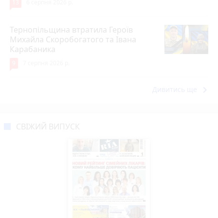
13
6 серпня 2026 р.
Тернопільщина втратила Героїв
Михайла Скоробогатого та Івана
Карабаника
9
7 серпня 2026 р.
keyboard_arrow_right
Дивитись ще
СВІЖИЙ ВИПУСК