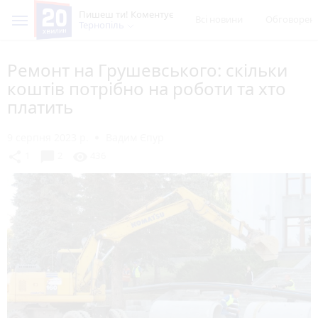
Пишеш ти! Коментує
Всі новини
Обговорен
Тернопіль
Ремонт на Грушевського: скільки
коштів потрібно на роботи та хто
платить
9 серпня 2023 р.
Вадим Єпур
chat_bubble
share
visibility
1
2
436