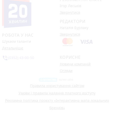
Ігор Леськів
Звернутися
РЕДАКТОРИ
Наталія Бурлаку
Звернутися
РОБОТА У НАС
Шукаєм таланти
Детальніше
КОРИСНЕ
phone_in_talk
(0352) 43-00-50
Новини компаній
Огляди
Правила користування сайтом
Умови і правила надання платного доступу
Рекламна політика проєкту «Інтерактивна мапа локальних
брендів»