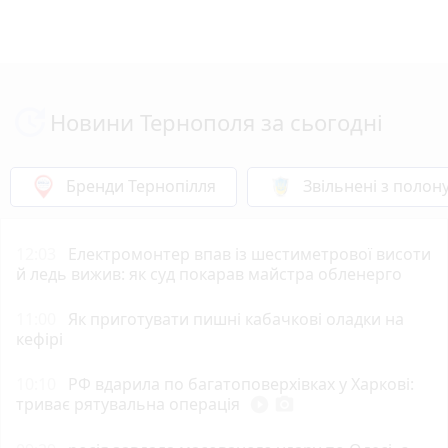
Новини Тернополя за сьогодні
Бренди Тернопілля
Звільнені з полон
12:03
Електромонтер впав із шестиметрової висоти
й ледь вижив: як суд покарав майстра обленерго
11:00
Як приготувати пишні кабачкові оладки на
кефірі
10:10
РФ вдарила по багатоповерхівках у Харкові:
триває рятувальна операція
play_circle_filled
photo_camera