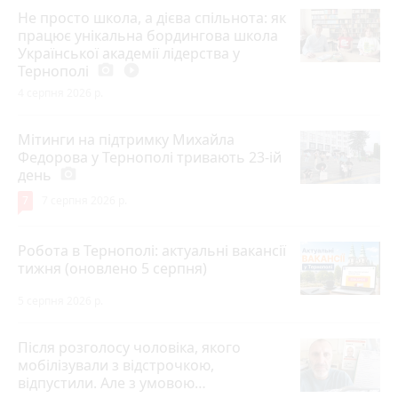
Не просто школа, а дієва спільнота: як
працює унікальна бордингова школа
Української академії лідерства у
Тернополі
photo_camera
play_circle_filled
4 серпня 2026 р.
Мітинги на підтримку Михайла
Федорова у Тернополі тривають 23-ій
день
photo_camera
7
7 серпня 2026 р.
Робота в Тернополі: актуальні вакансії
тижня (оновлено 5 серпня)
5 серпня 2026 р.
Після розголосу чоловіка, якого
мобілізували з відстрочкою,
відпустили. Але з умовою…