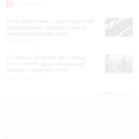
17
3 серпня 2026 р.
13-ти захисникам та двом видатним
тернополянам присвоїли звання
почесних громадян міста
7 серпня 2026 р.
15 років за вбивство випускниці:
апеляційний суд залишив вирок
Василю Гнатюку без змін
5 серпня 2026 р.
keyboard_arrow_right
Дивитись ще