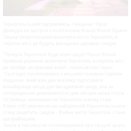
Тернопільський підприємець і меценат Тарас
Демкура на зустрічі з політичним Аташе Японії Хірано
Такаші запропонував включити місто Тернопіль в
перелік міст, де будуть висаджені деревця сакури.
"Тепер в Тернополі буде алея сакур! Посол Японії
прийняв рішення включити Тернопіль в перелік міст,
де пройде ця красива акція", написав пан Тарас.
"Сьогодні поспілкувався з міським головою Сергієм
Надалом, який вже дав вказівку підготувати
якнайкраще місце для висадження сакур, але за
попередньою домовленістю цим місцем може стати
Острівець закоханих на Тернопільському ставі.
Я вже собі уявляю,як на набережній Тернопільського
ставу зацвітуть сакури - Файне місто Тернопіль стане
ще файнішим.
Також в посольстві поспілкувалися про те,щоб цього