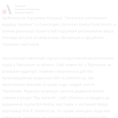
Здійснено за підтримки Асоціації “Незалежні регіональні
видавці України” та Foreningen Ukrainian Media Fund Nordic в
рамках реалізації проєкту Хаб підтримки регіональних медіа.
Погляди авторів не обов'язково збігаються з офіційною
позицією партнерів
Незалежний новинний портал з оперативним висвітленням
подій у Тернополі та області. Сайт новин №1 у Тернополі за
розміром аудиторії. Новини створюються для Вас
мультимедійною редакцією RIA та 20minut.ua. Ми
висвітлюємо важливі та цікаві події, людей, життя
Тернополя. Редакція запрошує читачів додавати власні
новини в розділ "Від читачів". Сайт 20minut.ua входить до
видавничої групи RIA Media, яка також є частиною Медіа
корпорації RIA © 20minut.ua. Усі права захищені. Будь-яка
публiкацiя, передрук чи наступне поширення матеріалів