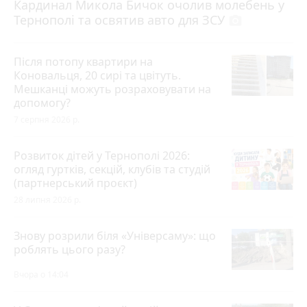
Кардинал Микола Бичок очолив молебень у
Тернополі та освятив авто для ЗСУ
photo_camera
Після потопу квартири на
Коновальця, 20 сирі та цвітуть.
Мешканці можуть розраховувати на
допомогу?
7 серпня 2026 р.
Розвиток дітей у Тернополі 2026:
огляд гуртків, секцій, клубів та студій
(партнерський проєкт)
28 липня 2026 р.
Знову розрили біля «Універсаму»: що
роблять цього разу?
Вчора о 14:04