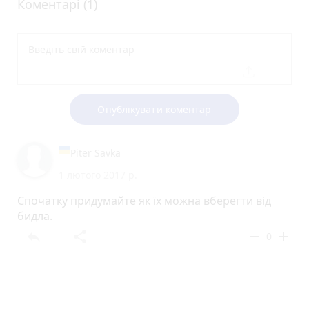
Коментарі (1)
Опублікувати коментар
Piter Savka
1 лютого 2017 р.
Спочатку придумайте як їх можна вберегти від
бидла.
reply
share
remove
add
0