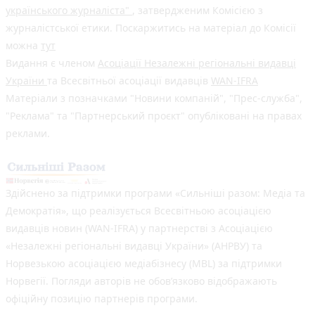
українського журналіста"
, затвердженим Комісією з
журналістської етики. Поскаржитись на матеріал до Комісії
можна
тут
Видання є членом
Асоціації Незалежні регіональні видавці
України
та Всесвітньої асоціації видавців
WAN-IFRA
Матеріали з позначками "Новини компаній", "Прес-служба",
"Реклама" та "Партнерський проєкт" опубліковані на правах
реклами.
Здійснено за підтримки програми «Сильніші разом: Медіа та
Демократія», що реалізується Всесвітньою асоціацією
видавців новин (WAN-IFRA) у партнерстві з Асоціацією
«Незалежні регіональні видавці України» (АНРВУ) та
Норвезькою асоціацією медіабізнесу (MBL) за підтримки
Норвегії. Погляди авторів не обов’язково відображають
офіційну позицію партнерів програми.