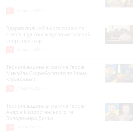
21
8 серпня 2026 р.
Вдарив поліцейського гирею по
голові. Суд конфіскував металевий
спортінвентар
15
8 серпня 2026 р.
Тернопільщина втратила Героїв
Михайла Скоробогатого та Івана
Карабаника
10
7 серпня 2026 р.
Тернопільщина втратила Героїв
Андрія Іскоростенського та
Володимира Дичка
10
Вчора о 09:00