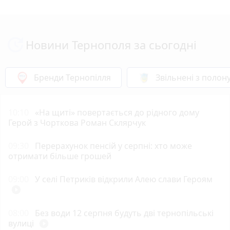
Новини Тернополя за сьогодні
Бренди Тернопілля
Звільнені з полон
10:10
«На щиті» повертається до рідного дому
Герой з Чорткова Роман Склярчук
09:30
Перерахунок пенсій у серпні: хто може
отримати більше грошей
09:00
У селі Петриків відкрили Алею слави Героям
play_circle_filled
08:00
Без води 12 серпня будуть дві тернопільські
вулиці
play_circle_filled