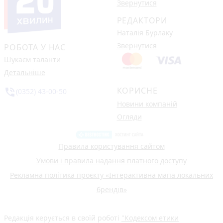
Звернутися
РЕДАКТОРИ
Наталія Бурлаку
Звернутися
РОБОТА У НАС
Шукаєм таланти
Детальніше
КОРИСНЕ
phone_in_talk
(0352) 43-00-50
Новини компаній
Огляди
Правила користування сайтом
Умови і правила надання платного доступу
Рекламна політика проєкту «Інтерактивна мапа локальних
брендів»
Редакція керується в своїй роботі
"Кодексом етики