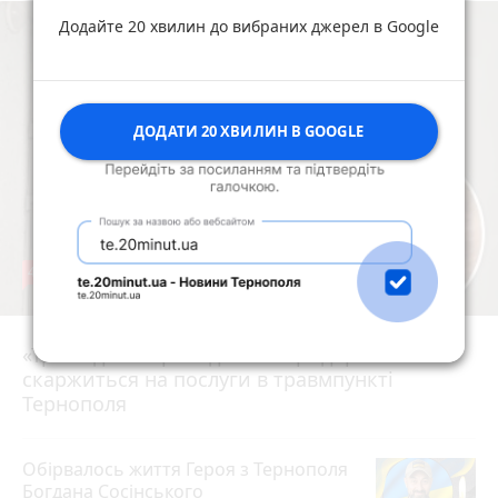
Додайте 20 хвилин до вибраних джерел в Google
ДОДАТИ 20 ХВИЛИН В GOOGLE
48
«Три години просиділи в коридорі»: мама
8 серпня 2026 р.
скаржиться на послуги в травмпункті
Тернополя
Обірвалось життя Героя з Тернополя
Богдана Сосінського