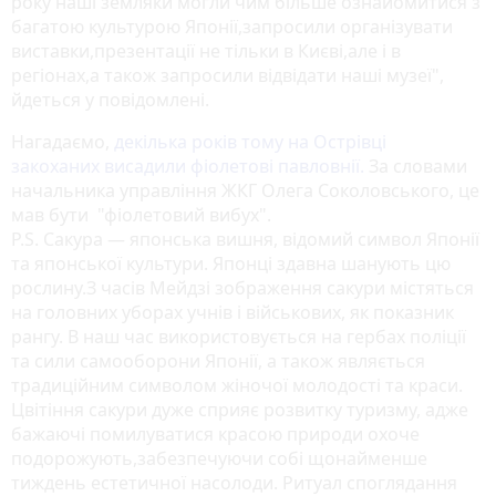
року наші земляки могли чим більше ознайомитися з
багатою культурою Японії,запросили організувати
виставки,презентації не тільки в Києві,але і в
регіонах,а також запросили відвідати наші музеї",
йдеться у повідомлені.
Нагадаємо,
декілька років тому на Острівці
закоханих висадили фіолетові павловнії.
За словами
начальника управління ЖКГ Олега Соколовського, це
мав бути "фіолетовий вибух".
P.S. Сакура — японська вишня, відомий символ Японії
та японської культури. Японці здавна шанують цю
рослину.З часів Мейдзі зображення сакури містяться
на головних уборах учнів і військових, як показник
рангу. В наш час використовується на гербах поліції
та сили самооборони Японії, а також являється
традиційним символом жіночої молодості та краси.
Цвітіння сакури дуже сприяє розвитку туризму, адже
бажаючі помилуватися красою природи охоче
подорожують,забезпечуючи собі щонайменше
тиждень естетичної насолоди. Ритуал споглядання