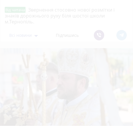
Звернення стосовно нової розмітки і
Від читача
знаків дорожнього руху біля шостої школи
м.Тернопіль.
Всі новини
Підпишись