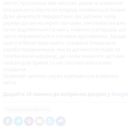
квіток, прогулянка між квітучих дерев та вживання
спеціального бенто на природі називається Ханамі.
Дуже цінуються передостанні дні цвітіння, коли
дерева ще рясно вкриті квітками, але пелюстки вже
легко відділяються і літають навколо з вітерцем, що
часто порівнюється з сніговою хуртовиною. Заради
цього в Япоеіі була навіть створена спеціальна
служба повідомлення, яка за допомогою радіо то
телебачення інформує, де і коли почалося цвітіння,
скільки днів триває та чи спостерігається вже
опадання.
Зазвичай цвітіння сакури відбувається в березні -
квітні.
Додайте 20 хвилин до вибраних джерел у
Google
Тернопільський став