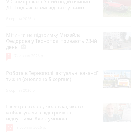
У Скоморохах п'яний водій вчинив
ДТП під час втечі від патрульних
8 серпня 2026 р.
Мітинги на підтримку Михайла
Федорова у Тернополі тривають 23-ій
день
photo_camera
7
7 серпня 2026 р.
Робота в Тернополі: актуальні вакансії
тижня (оновлено 5 серпня)
5 серпня 2026 р.
Після розголосу чоловіка, якого
мобілізували з відстрочкою,
відпустили. Але з умовою…
17
3 серпня 2026 р.