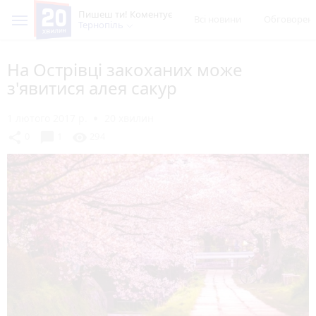
Пишеш ти! Коментує
Всі новини
Обговорен
Тернопіль
На Острівці закоханих може
з'явитися алея сакур
1 лютого 2017 р.
20 хвилин
chat_bubble
share
visibility
0
1
294