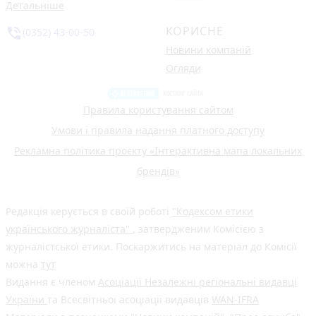
Детальніше
КОРИСНЕ
phone_in_talk
(0352) 43-00-50
Новини компаній
Огляди
Правила користування сайтом
Умови і правила надання платного доступу
Рекламна політика проєкту «Інтерактивна мапа локальних
брендів»
Редакція керується в своїй роботі
"Кодексом етики
українського журналіста"
, затвердженим Комісією з
журналістської етики. Поскаржитись на матеріал до Комісії
можна
тут
Видання є членом
Асоціації Незалежні регіональні видавці
України
та Всесвітньої асоціації видавців
WAN-IFRA