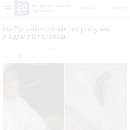
Пишеш ти! Коментує
Всі новини
Обговорен
Тернопіль
На Руській чоловік погрожував
людям пістолетом
5 липня 2017 р.
20 хвилин
chat_bubble
share
visibility
0
0
1034