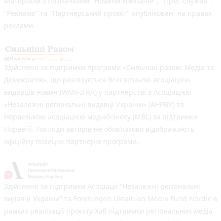
Матеріали з позначками "Новини компаній", "Прес-служба",
"Реклама" та "Партнерський проєкт" опубліковані на правах
реклами.
Здійснено за підтримки програми «Сильніші разом: Медіа та
Демократія», що реалізується Всесвітньою асоціацією
видавців новин (WAN-IFRA) у партнерстві з Асоціацією
«Незалежні регіональні видавці України» (АНРВУ) та
Норвезькою асоціацією медіабізнесу (MBL) за підтримки
Норвегії. Погляди авторів не обов’язково відображають
офіційну позицію партнерів програми.
Здійснено за підтримки Асоціації “Незалежні регіональні
видавці України” та Foreningen Ukrainian Media Fund Nordic в
рамках реалізації проєкту Хаб підтримки регіональних медіа.