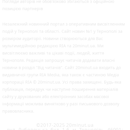
Погляди авторів не обов'язково збігаються з офіційною
позицією партнерів
Незалежний новинний портал з оперативним висвітленням
подій у Тернополі та області. Сайт новин №1 у Тернополі за
розміром аудиторії. Новини створюються для Вас
мультимедійною редакцією RIA та 20minut.ua. Ми
висвітлюємо важливі та цікаві події, людей, життя
Тернополя. Редакція запрошує читачів додавати власні
новини в розділ "Від читачів". Сайт 20minut.ua входить до
видавничої групи RIA Media, яка також є частиною Медіа
корпорації RIA © 20minut.ua. Усі права захищені. Будь-яка
публiкацiя, передрук чи наступне поширення матеріалів
сайту у друкованих або електронних засобах масової
інформації можлива винятково у разі письмового дозволу
правовласника.
©2017-2025 20minut.ua
вул. Дубовецька, буд. 1-б, м. Тернопіль, 46001;