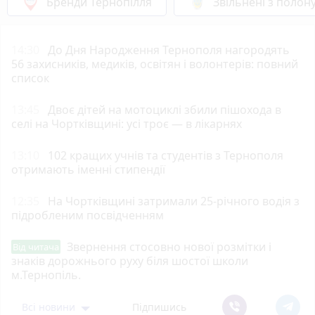
Бренди Тернопілля
Звільнені з полон
14:30
До Дня Народження Тернополя нагородять
56 захисників, медиків, освітян і волонтерів: повний
список
13:45
Двоє дітей на мотоциклі збили пішохода в
селі на Чортківщині: усі троє — в лікарнях
13:10
102 кращих учнів та студентів з Тернополя
отримають іменні стипендії
12:35
На Чортківщині затримали 25-річного водія з
підробленим посвідченням
Звернення стосовно нової розмітки і
Від читача
знаків дорожнього руху біля шостої школи
м.Тернопіль.
Всі новини
Підпишись