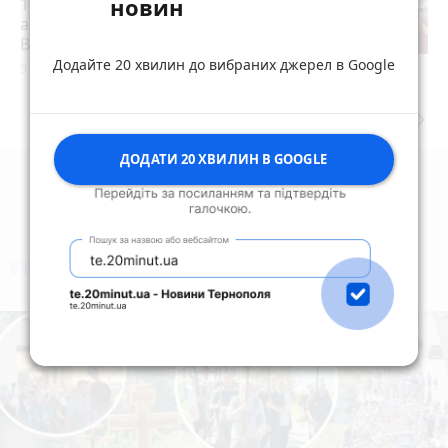
новин
15 років за вбивство випускниці:
апеляційний суд залишив вирок
Василю Гнатюку без змін
Додайте 20 хвилин до вибраних джерел в Google
5 серпня 2026 р.
keyboard_arrow_right
Дивитись ще
ДОДАТИ 20 ХВИЛИН В GOOGLE
коментують
Найчастіше