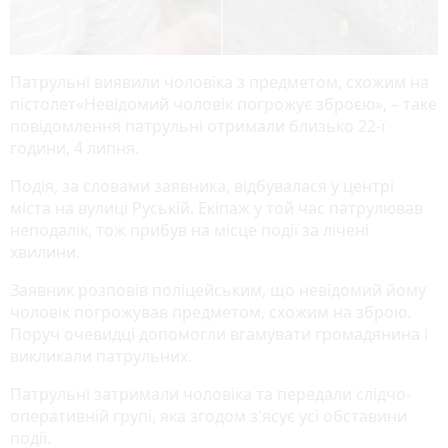
Патрульні виявили чоловіка з предметом, схожим на
пістолет«Невідомий чоловік погрожує зброєю», – таке
повідомлення патрульні отримали близько 22-ї
години, 4 липня.
Подія, за словами заявника, відбувалася у центрі
міста на вулиці Руській. Екіпаж у той час патрулював
неподалік, тож прибув на місце події за лічені
хвилини.
Заявник розповів поліцейським, що невідомий йому
чоловік погрожував предметом, схожим на зброю.
Поруч очевидці допомогли вгамувати громадянина і
викликали патрульних.
Патрульні затримали чоловіка та передали слідчо-
оперативній групі, яка згодом з'ясує усі обставини
події.