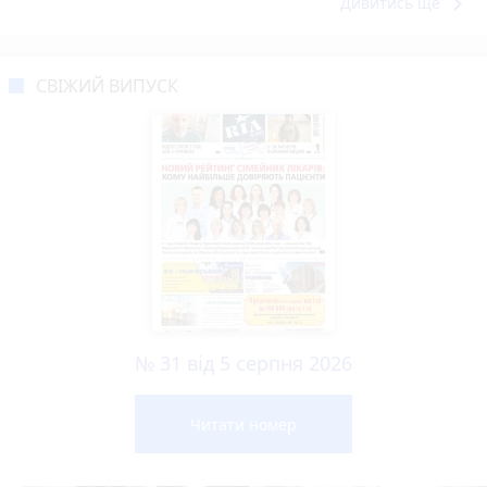
keyboard_arrow_right
Дивитись ще
СВІЖИЙ ВИПУСК
№ 31 від 5 серпня 2026
Читати номер