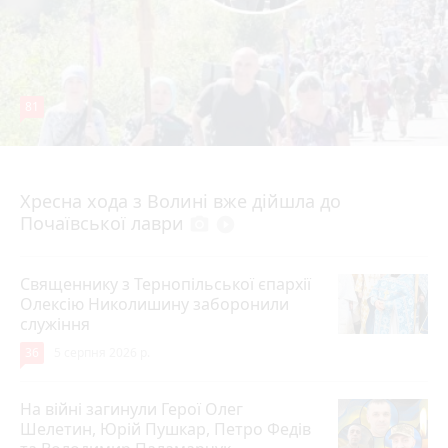
81
4 серпня 2026 р.
Хресна хода з Волині вже дійшла до
Почаївської лаври
photo_camera
play_circle_filled
Священнику з Тернопільської єпархії
Олексію Николишину заборонили
служіння
36
5 серпня 2026 р.
На війні загинули Герої Олег
Шелетин, Юрій Пушкар, Петро Федів