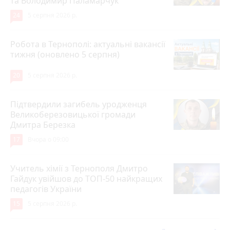
та Володимир Паламарчук
24
5 серпня 2026 р.
Робота в Тернополі: актуальні вакансії
тижня (оновлено 5 серпня)
20
5 серпня 2026 р.
Підтвердили загибель уродженця
Великоберезовицької громади
Дмитра Березка
17
Вчора о 09:00
Учитель хімії з Тернополя Дмитро
Гайдук увійшов до ТОП-50 найкращих
педагогів України
15
5 серпня 2026 р.