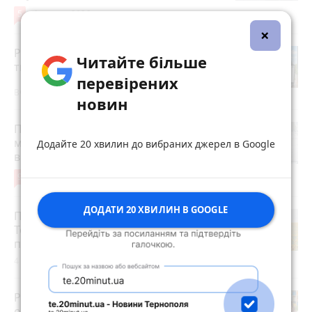
5
4 серпня 2026 р.
×
Робота в Тернополі: актуальні вакансії
Читайте більше
тижня (оновлено 5 серпня)
перевірених
Вчора о 14:13
новин
Після розголосу чоловіка, якого
мобілізували з відстрочкою,
Додайте 20 хвилин до вибраних джерел в Google
відпустили. Але з умовою…
9
3 серпня 2026 р.
ДОДАТИ 20 ХВИЛИН В GOOGLE
Після пекельної спеки на
Тернопільщину прийдуть грози:
прогноз погоди на 5-7 серпня
4 серпня 2026 р.
Розвиток дітей у Тернополі 2026:
огляд гуртків, секцій, клубів та студій