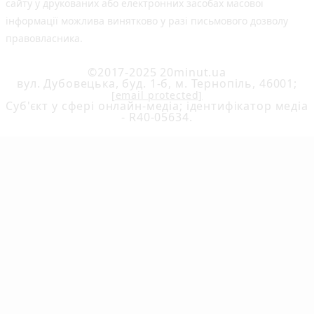
сайту у друкованих або електронних засобах масової
інформації можлива винятково у разі письмового дозволу
правовласника.
©2017-2025 20minut.ua
вул. Дубовецька, буд. 1-б, м. Тернопіль, 46001;
[email protected]
Cуб'єкт у сфері онлайн-медіа; ідентифікатор медіа
- R40-05634.