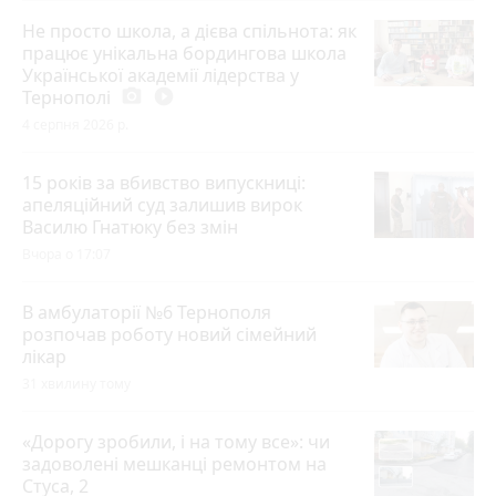
Не просто школа, а дієва спільнота: як
працює унікальна бордингова школа
Української академії лідерства у
Тернополі
photo_camera
play_circle_filled
4 серпня 2026 р.
15 років за вбивство випускниці:
апеляційний суд залишив вирок
Василю Гнатюку без змін
Вчора о 17:07
В амбулаторії №6 Тернополя
розпочав роботу новий сімейний
лікар
31 хвилину тому
«Дорогу зробили, і на тому все»: чи
задоволені мешканці ремонтом на
Стуса, 2