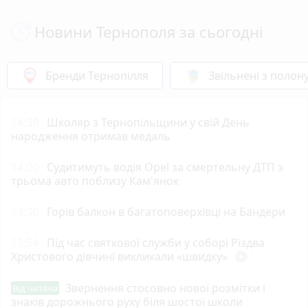
Новини Тернополя за сьогодні
Бренди Тернопілля
Звільнені з полон
14:30
Школяр з Тернопільщини у свій День
народження отримав медаль
14:00
Судитимуть водія Opel за смертельну ДТП з
трьома авто поблизу Кам'янок
13:30
Горів балкон в багатоповерхівці на Бандери
12:54
Під час святкової служби у соборі Різдва
Христового дівчині викликали «швидку»
play_circle_filled
Звернення стосовно нової розмітки і
Від читача
знаків дорожнього руху біля шостої школи