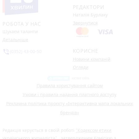
РЕДАКТОРИ
Наталія Бурлаку
Звернутися
РОБОТА У НАС
Шукаєм таланти
Детальніше
КОРИСНЕ
phone_in_talk
(0352) 43-00-50
Новини компаній
Огляди
Правила користування сайтом
Умови і правила надання платного доступу
Рекламна політика проєкту «Інтерактивна мапа локальних
брендів»
Редакція керується в своїй роботі
"Кодексом етики
українського журналіста"
, затвердженим Комісією з