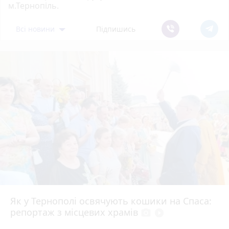
м.Тернопіль.
Всі новини
Підпишись
Як у Тернополі освячують кошики на Спаса:
репортаж з місцевих храмів
photo_camera
play_circle_filled