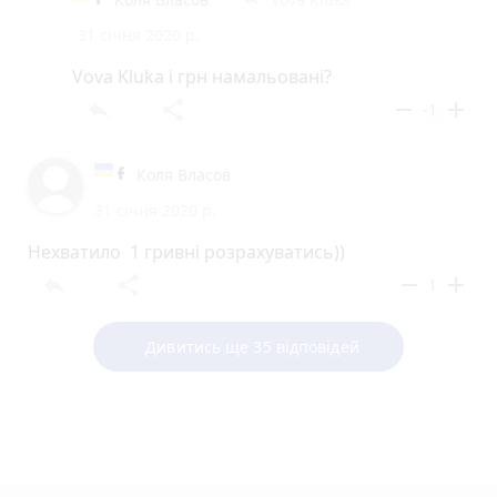
31 січня 2020 р.
Vova Kluka і грн намальовані?
reply
share
remove
add
-1
Коля Власов
31 січня 2020 р.
Нехватило 1 гривні розрахуватись))
reply
share
remove
add
1
Дивитись ще 35 відповідей