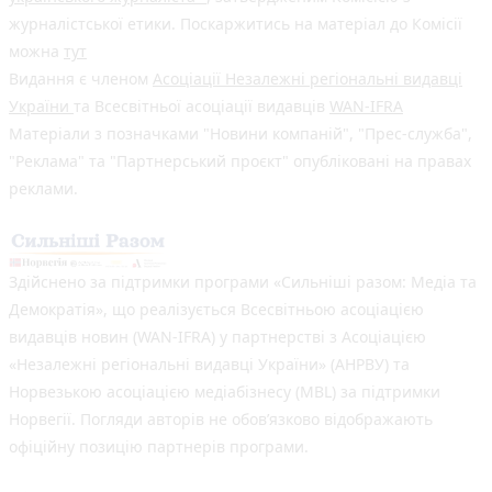
журналістської етики. Поскаржитись на матеріал до Комісії
можна
тут
Видання є членом
Асоціації Незалежні регіональні видавці
України
та Всесвітньої асоціації видавців
WAN-IFRA
Матеріали з позначками "Новини компаній", "Прес-служба",
"Реклама" та "Партнерський проєкт" опубліковані на правах
реклами.
Здійснено за підтримки програми «Сильніші разом: Медіа та
Демократія», що реалізується Всесвітньою асоціацією
видавців новин (WAN-IFRA) у партнерстві з Асоціацією
«Незалежні регіональні видавці України» (АНРВУ) та
Норвезькою асоціацією медіабізнесу (MBL) за підтримки
Норвегії. Погляди авторів не обов’язково відображають
офіційну позицію партнерів програми.