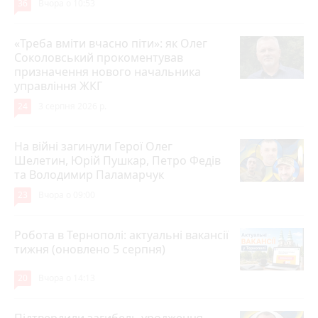
36
Вчора о 10:53
«Треба вміти вчасно піти»: як Олег
Соколовський прокоментував
призначення нового начальника
управління ЖКГ
24
3 серпня 2026 р.
На війні загинули Герої Олег
Шелетин, Юрій Пушкар, Петро Федів
та Володимир Паламарчук
23
Вчора о 09:00
Робота в Тернополі: актуальні вакансії
тижня (оновлено 5 серпня)
20
Вчора о 14:13
Підтвердили загибель уродженця