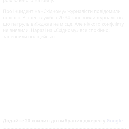
розлюченого натовпу.
Про інцидент на «Східному» журналісти повідомили
поліцію. У прес-службі о 20.34 запевнили журналістів,
що патруль виїжджав на місце. Але ніякого конфлікту
не виявили. Наразі на «Східному» все спокійно,
запевнили поліцейські.
Додайте 20 хвилин до вибраних джерел у
Google