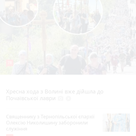
78
4 серпня 2026 р.
Хресна хода з Волині вже дійшла до
Почаївської лаври
photo_camera
play_circle_filled
Священнику з Тернопільської єпархії
Олексію Николишину заборонили
служіння