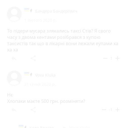
Бандера Бандерович
1 лютого 2020 р.
То підери мусара злякались таксі Стів? Я свого
часу з двома кентами розібрався з купою
таксистів так що в лікарні вони лежали еупами ха
ха ха
reply
share
remove
add
1
Vova Kluka
31 січня 2020 р.
Нє
Хлопаки маєте 500 грн. розміняти?
reply
share
remove
add
-1
Коля Власов
Vova Kluka
reply