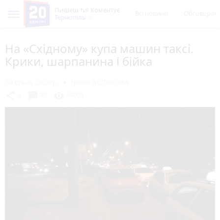
Пишеш ти! Коментує
Всі новини
Обговорен
Тернопіль
На «Східному» купа машин таксі.
Крики, шарпанина і бійка
30 січня 2020 р.
Ірина БЕЛЯКОВА
chat_bubble
share
visibility
6
40
14009