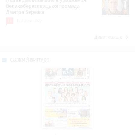
Великоберезовицької громади
Дмитра Березка
14
3 години тому
keyboard_arrow_right
Дивитись ще
СВІЖИЙ ВИПУСК