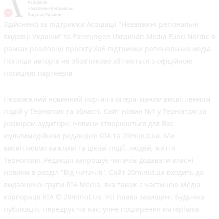
Здійснено за підтримки Асоціації “Незалежні регіональні
видавці України” та Foreningen Ukrainian Media Fund Nordic в
рамках реалізації проєкту Хаб підтримки регіональних медіа.
Погляди авторів не обов'язково збігаються з офіційною
позицією партнерів
Незалежний новинний портал з оперативним висвітленням
подій у Тернополі та області. Сайт новин №1 у Тернополі за
розміром аудиторії. Новини створюються для Вас
мультимедійною редакцією RIA та 20minut.ua. Ми
висвітлюємо важливі та цікаві події, людей, життя
Тернополя. Редакція запрошує читачів додавати власні
новини в розділ "Від читачів". Сайт 20minut.ua входить до
видавничої групи RIA Media, яка також є частиною Медіа
корпорації RIA © 20minut.ua. Усі права захищені. Будь-яка
публiкацiя, передрук чи наступне поширення матеріалів