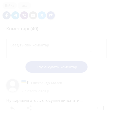
Бійка
таксі
Коментарі (40)
Опублікувати коментар
Олександр Малєв
2 лютого 2020 р.
Ну вирішив хтось стосунки вияснити...
reply
share
remove
add
0