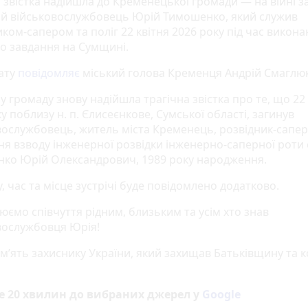
 звістка надійшла до Кременецької громади — на війні з
ий військовослужбовець Юрій Тимошенко, який служив
ком-сапером та поліг 22 квітня 2026 року під час викон
о завдання на Сумщині.
ату
повідомляє
міський голова Кременця Андрій Смаглюк
 громаду знову надійшла трагічна звістка про те, що 22 
у поблизу н. п. Єлисеєнкове, Сумської області, загинув
вослужбовець, житель міста Кременець, розвідник-сапер
ння взводу інженерної розвідки інженерно-саперної роти
ко Юрій Олександрович, 1989 року народження.
, час та місце зустрічі буде повідомлено додатково.
юємо співчуття рідним, близьким та усім хто знав
вослужбовця Юрія!
ам’ять захиснику України, який захищав Батьківщину та 
е 20 хвилин до вибраних джерел у
Google