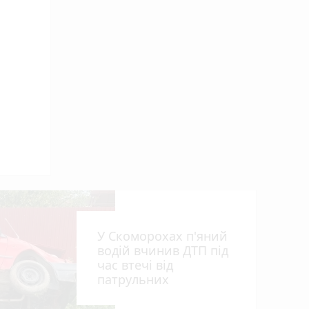
У Скоморохах п'яний
водій вчинив ДТП під
час втечі від
патрульних