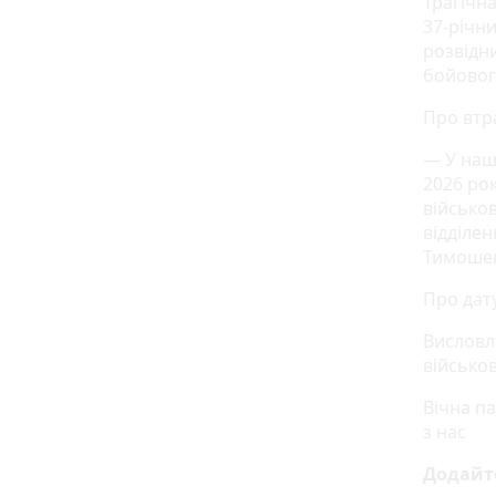
Трагічна
37-річн
розвідни
бойовог
Про втр
— У нашу
2026 рок
військо
відділе
Тимошен
Про дату
Висловл
військо
Вічна п
з нас
Додайт