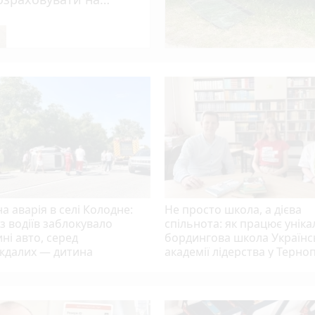
опомогу?
а аварія в селі Колодне:
Не просто школа, а дієва
з водіїв заблокувало
спільнота: як працює унік
ні авто, серед
бордингова школа Українс
ждалих — дитина
академії лідерства у Терно
play_circle_filled