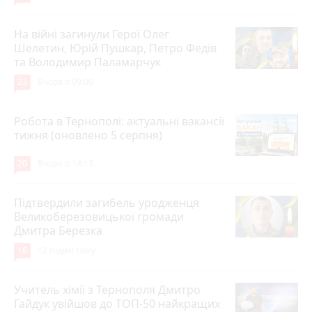
На війні загинули Герої Олег
Шелетин, Юрій Пушкар, Петро Федів
та Володимир Паламарчук
23
Вчора о 09:00
Робота в Тернополі: актуальні вакансії
тижня (оновлено 5 серпня)
20
Вчора о 14:13
Підтвердили загибель уродженця
Великоберезовицької громади
Дмитра Березка
16
12 годин тому
Учитель хімії з Тернополя Дмитро
Гайдук увійшов до ТОП-50 найкращих