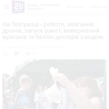
Пишеш ти! Коментує
Всі новини
Обговорен
Тернопіль
На Театралці - роботи, змагання
дронів, запуск ракет, виверження
вулканів та безліч дослідів з водою
27 травня 2018 р.
Юлія Огороднік
chat_bubble
share
visibility
1
1
427