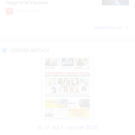
педагогів України
15
Вчора о 12:05
keyboard_arrow_right
Дивитись ще
СВІЖИЙ ВИПУСК
№ 31 від 5 серпня 2026