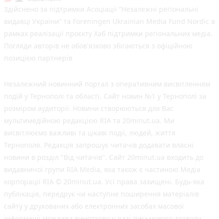
Здійснено за підтримки Асоціації “Незалежні регіональні
видавці України” та Foreningen Ukrainian Media Fund Nordic в
рамках реалізації проєкту Хаб підтримки регіональних медіа.
Погляди авторів не обов'язково збігаються з офіційною
позицією партнерів
Незалежний новинний портал з оперативним висвітленням
подій у Тернополі та області. Сайт новин №1 у Тернополі за
розміром аудиторії. Новини створюються для Вас
мультимедійною редакцією RIA та 20minut.ua. Ми
висвітлюємо важливі та цікаві події, людей, життя
Тернополя. Редакція запрошує читачів додавати власні
новини в розділ "Від читачів". Сайт 20minut.ua входить до
видавничої групи RIA Media, яка також є частиною Медіа
корпорації RIA © 20minut.ua. Усі права захищені. Будь-яка
публiкацiя, передрук чи наступне поширення матеріалів
сайту у друкованих або електронних засобах масової
інформації можлива винятково у разі письмового дозволу