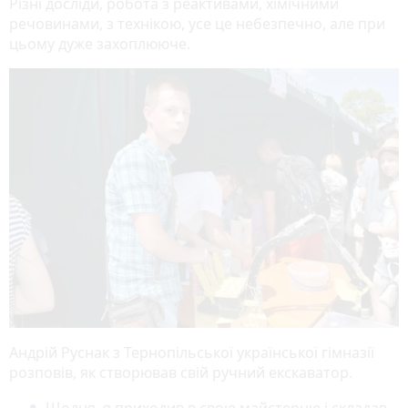
Різні досліди, робота з реактивами, хімічними
речовинами, з технікою, усе це небезпечно, але при
цьому дуже захоплююче.
Андрій Руснак з Тернопільської української гімназії
розповів, як створював свій ручний екскаватор.
Щодня я приходив в свою майстерню і складав