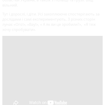
вільний.
Тут і дорослі, і діти. Усі захоплююче спостерігають за
дослідами і самі експериментують. З різних сторін
лунає «Ого!», «Вау!», « А як ви це зробили?», «Я теж
хочу спробувати».