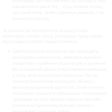
розповідає про свій хімічний дослід Марта, яка
навчається в школі №2. - Суть полягає в тому,
що сухий папір, який я збризкую аміаком, стає
рожевого кольору.
За допомогою безпілотного апарату «Скіф»
моніторять посівні площі, розповідає представник
Агрохолдингу «Мрія» Вадим Новічков.
Цей безпілотник допомагає нам проводити
моніторинг наших полів, виявляти недоліки і
оперативно приймати рішення для їх усунення.
Він оснащений двома оперативними камерами,
в тому числі мультиспекторальною. Під час
польоту безпілотник проводить зйомку з
високою роздільною здатністю , після чого ми
аналізуємо отриману інформацію і локалізуємо
проблеми на полі, використовуючи звичайні
знімки в натуральному кольорі і знімки з
мультиспекторальних камер.