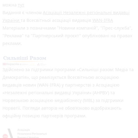
можна
тут
Видання є членом
Асоціації Незалежні регіональні видавці
України
та Всесвітньої асоціації видавців
WAN-IFRA
Матеріали з позначками "Новини компаній", "Прес-служба",
"Реклама" та "Партнерський проєкт" опубліковані на правах
реклами.
Здійснено за підтримки програми «Сильніші разом: Медіа та
Демократія», що реалізується Всесвітньою асоціацією
видавців новин (WAN-IFRA) у партнерстві з Асоціацією
«Незалежні регіональні видавці України» (АНРВУ) та
Норвезькою асоціацією медіабізнесу (MBL) за підтримки
Норвегії. Погляди авторів не обов’язково відображають
офіційну позицію партнерів програми.