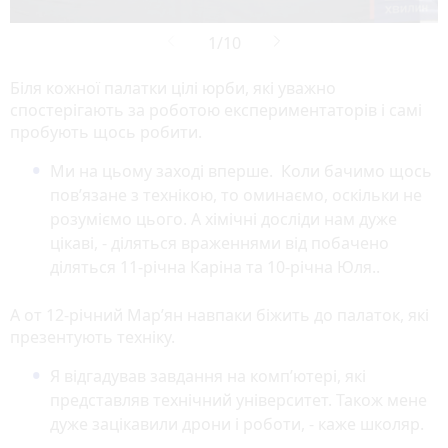
Біля кожної палатки цілі юрби, які уважно
спостерігають за роботою експериментаторів і самі
пробують щось робити.
Ми на цьому заході вперше. Коли бачимо щось
пов’язане з технікою, то оминаємо, оскільки не
розуміємо цього. А хімічні досліди нам дуже
цікаві, - діляться враженнями від побачено
діляться 11-річна Каріна та 10-річна Юля..
А от 12-річний Мар’ян навпаки біжить до палаток, які
презентують техніку.
Я відгадував завдання на комп’ютері, які
представляв технічний університет. Також мене
дуже зацікавили дрони і роботи, - каже школяр.