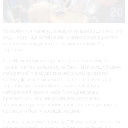
Як позбутися накипу, як надути кульки за допомогою
соди і оцту і ще сотні інших цікавих фокусів змогли
побачити відвідувачі 6-х "Наукових пікніків" у
Тернополі
6-ті «Наукові пікніки» розпочались сьогодні, 27
травня, на Театральному майдані. Цей захід об’єднує
лабораторії під відкритим небом, відкриває по-
новому фізику, хімію, біологію та інші науки. Для
тернополян та гостей міста відкрили 40 міні-
лабораторій просто неба. Молоді науковці
презентують свої винаходи, робототехніку,
запускають ракети, дрони, виверження вулканів та
проводять безліч дослідів з водою.
У заході взяли участь понад 200 учасників, гості з 14
областей України, а також з Польщі та Грузії. Вхід