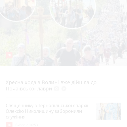
78
4 серпня 2026 р.
Хресна хода з Волині вже дійшла до
Почаївської лаври
photo_camera
play_circle_filled
Священнику з Тернопільської єпархії
Олексію Николишину заборонили
служіння
36
Вчора о 10:53