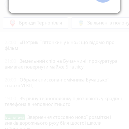
Новини Тернополя за сьогодні
Бренди Тернопілля
Звільнені з полон
22:00
«Петрик П’яточкин у кіно»: що відомо про
фільм
21:00
Земельний спір на Бучаччині: прокуратура
вимагає повернути майже 5 га лісу
20:00
Обрали єпископа-помічника Бучацької
єпархії УГКЦ
19:00
35-річну тернополянку підозрюють у крадіжці
телефона в неповнолітнього
Звернення стосовно нової розмітки і
Від читача
знаків дорожнього руху біля шостої школи
м.Тернопіль.