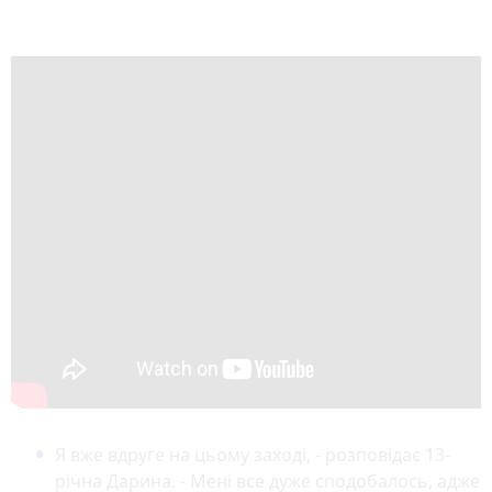
Я вже вдруге на цьому заході, - розповідає 13-
річна Дарина. - Мені все дуже сподобалось, адже