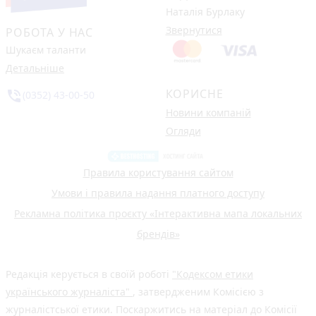
Наталія Бурлаку
Звернутися
РОБОТА У НАС
Шукаєм таланти
Детальніше
КОРИСНЕ
phone_in_talk
(0352) 43-00-50
Новини компаній
Огляди
Правила користування сайтом
Умови і правила надання платного доступу
Рекламна політика проєкту «Інтерактивна мапа локальних
брендів»
Редакція керується в своїй роботі
"Кодексом етики
українського журналіста"
, затвердженим Комісією з
журналістської етики. Поскаржитись на матеріал до Комісії