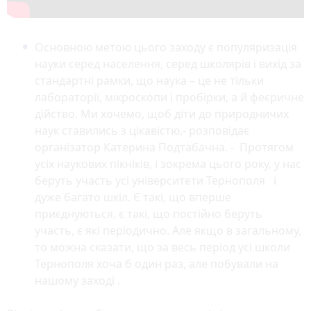
Основною метою цього заходу є популяризація
науки серед населення, серед школярів і вихід за
стандартні рамки, що наука – це не тільки
лабораторії, мікроскопи і пробірки, а й феєричне
дійство. Ми хочемо, щоб діти до природничих
наук ставились з цікавістю,- розповідає
організатор Катерина Подтабачна. - Протягом
усіх наукових пікніків, і зокрема цього року, у нас
беруть участь усі університети Тернополя і
дуже багато шкіл. Є такі, що вперше
приєднуються, є такі, що постійно беруть
участь, є які періодично. Але якщо в загальному,
то можна сказати, що за весь період усі школи
Тернополя хоча б один раз, але побували на
нашому заході .