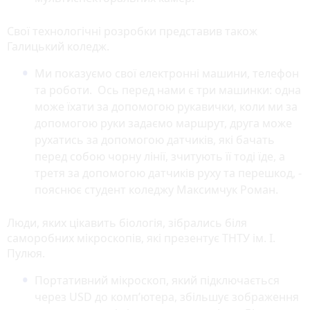
Свої технологічні розробки представив також
Галицький коледж.
Ми показуємо свої електронні машини, телефон
та роботи. Ось перед нами є три машинки: одна
може їхати за допомогою рукавички, коли ми за
допомогою руки задаємо маршрут, друга може
рухатись за допомогою датчиків, які бачать
перед собою чорну лінії, зчитують її тоді їде, а
третя за допомогою датчиків руху та перешкод, -
пояснює студент коледжу Максимчук Роман.
Люди, яких цікавить біологія, зібрались біля
саморобних мікроскопів, які презентує ТНТУ ім. І.
Пулюя.
Портативний мікроскоп, який підключається
через USD до комп’ютера, збільшує зображення