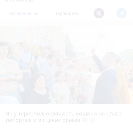
Всі новини
Підпишись
Як у Тернополі освячують кошики на Спаса:
репортаж з місцевих храмів
photo_camera
play_circle_filled