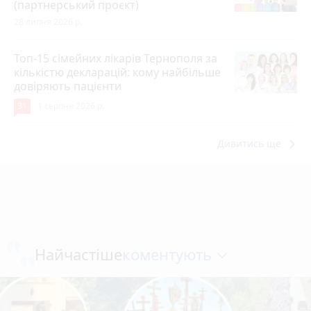
(партнерський проєкт)
28 липня 2026 р.
Топ-15 сімейних лікарів Тернополя за
кількістю декларацій: кому найбільше
довіряють пацієнти
31
1 серпня 2026 р.
keyboard_arrow_right
Дивитись ще
коментують
Найчастіше