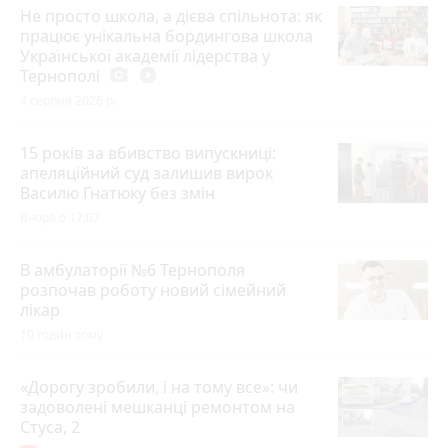
Не просто школа, а дієва спільнота: як
працює унікальна бордингова школа
Української академії лідерства у
Тернополі
photo_camera
play_circle_filled
4 серпня 2026 р.
15 років за вбивство випускниці:
апеляційний суд залишив вирок
Василю Гнатюку без змін
Вчора о 17:07
В амбулаторії №6 Тернополя
розпочав роботу новий сімейний
лікар
10 годин тому
«Дорогу зробили, і на тому все»: чи
задоволені мешканці ремонтом на
Стуса, 2