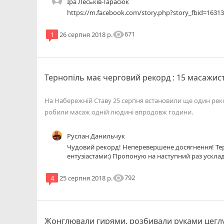
Іра Леськів-Тарасюк
https://m.facebook.com/story.php?story_fbid=163
visibility
671
1
26 серпня 2018 р.
Тернопіль має черговий рекорд : 15 масажист
На Набережній Ставу 25 серпня встановили ще один рек
робили масаж одній людині впродовж години.
Руслан Данильчук
Чудовий рекорд! Неперевершене досягнення! Те
ентузіастами:) Пропоную на наступний раз ускла
одні нозі, на головах повинні тримати слоїки із 
тернополянина масажувати бурята! Оце буде спр
visibility
792
4
25 серпня 2018 р.
Жонглювали гирями, розбивали руками цеглу 