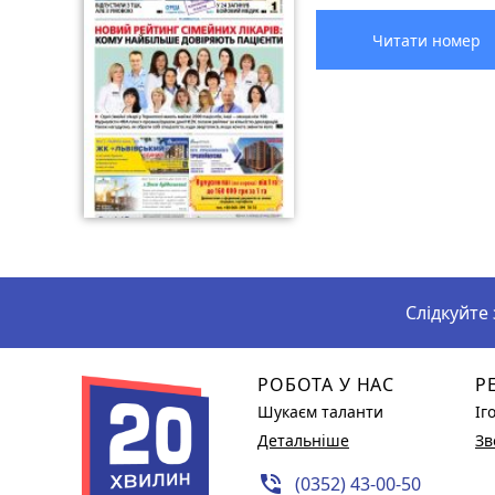
Читати номер
Слідкуйте
РОБОТА У НАС
Р
Шукаєм таланти
Іг
Детальніше
Зв
phone_in_talk
(0352) 43-00-50