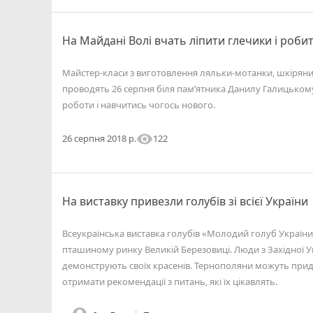
На Майдані Волі вчать ліпити глечики і роб
Майстер-класи з виготовлення ляльки-мотанки, шкіряних
проводять 26 серпня біля пам’ятника Данилу Галицькому
роботи і навчитись чогось нового.
visibility
122
26 серпня 2018 р.
На виставку привезли голубів зі всієї України
Всеукраїнська виставка голубів «Молодий голуб України 
пташиному ринку Великій Березовиці. Люди з Західної У
демонструють своїх красенів. Тернополяни можуть прид
отримати рекомендації з питань, які їх цікавлять.