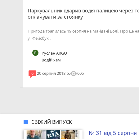
Паркувальник вдарив водія палицею через те
оплачувати за стоянку
Пригода трапилась 19 серпня на Майдані Волі. Про це на
у "Фейсбук".
Руслан ARGO
Водій хам
visibility
605
6
20 серпня 2018 р.
СВІЖИЙ ВИПУСК
№ 31 від 5 серпня