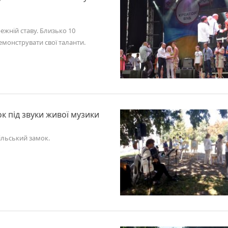
ежній ставу. Близько 10
монструвати свої таланти.
к під звуки живої музики
ільський замок.