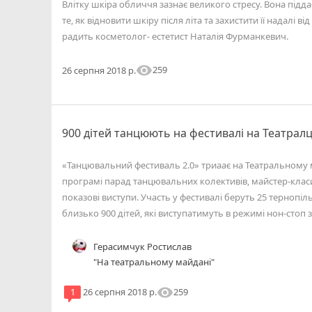
Влітку шкіра обличчя зазнає великого стресу. Вона піддає
те, як відновити шкіру після літа та захистити її надалі 
радить косметолог- естетист Наталія Фурманкевич.
visibility
259
26 серпня 2018 р.
900 дітей танцюють на фестивалі на Театралц
«Танцювальний фестиваль 2.0» триаає на Театральному м
програмі парад танцювальних колективів, майстер-класи 
показові виступи. Участь у фестивалі беруть 25 тернопі
близько 900 дітей, які виступатимуть в режимі нон-стоп
Герасимчук Ростислав
"На театральному майдані"
visibility
259
1
26 серпня 2018 р.