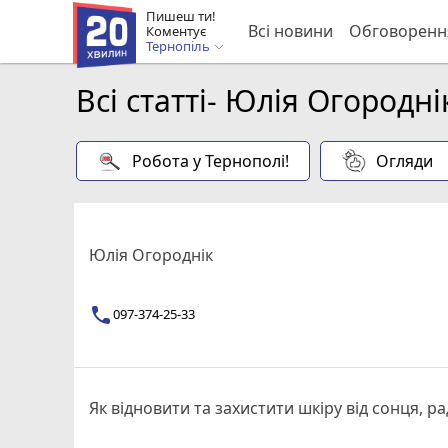
Пишеш ти!
Всі новини
Обговоренн
Коментує
Тернопіль
Всі статті- Юлія Огородні
Робота у Тернополі!
Огляди
Юлія Огороднік
097-374-25-33
Як відновити та захистити шкіру від сонця, р