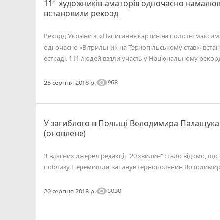
111 художників-аматорів одночасно намалюва
встановили рекорд
Рекорд України з «Написання картин на полотні макси
одночасно «Вітрильник на Тернопільському ставі» встано
естраді. 111 людей взяли участь у Національному рекорд
visibility
968
25 серпня 2018 р.
У загиблого в Польщі Володимира Палащука
(оновлене)
З власних джерел редакції "20 хвилин" стало відомо, що в
поблизу Перемишля, загинув тернополянин Володими
visibility
3030
20 серпня 2018 р.