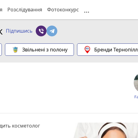
...
я
Розслідування
Фотоконкурс
к
Підпишись
Звільнені з полону
Бренди Тернопілл
F
адить косметолог