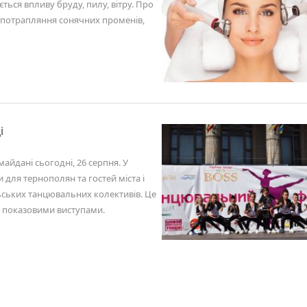
ться впливу бруду, пилу, вітру. Про
від потрапляння сонячних променів,
і
айдані сьогодні, 26 серпня. У
для тернополян та гостей міста і
льських танцювальних колективів. Це
 з показовими виступами.