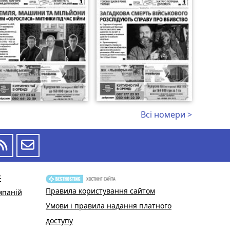
Всі номери >
Е
Правила користування сайтом
мпаній
Умови і правила надання платного
доступу