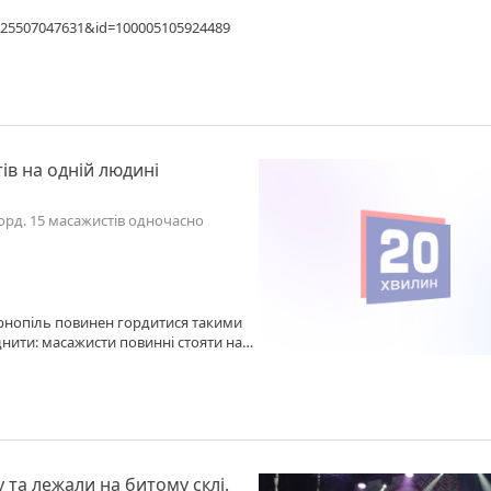
1325507047631&id=100005105924489
ів на одній людині
орд. 15 масажистів одночасно
рнопіль повинен гордитися такими
днити: масажисти повинні стояти на
квашеною капустою, а замість
авжній рекорд!!!
та лежали на битому склі.