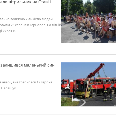
ли вітрильник на Ставі і
мально великою кількістю людей
вили 25 серпня в Тернополі на літній
і України.
 залишився маленький син
 аварії, яка трапилася 17 серпня
р Палащук.