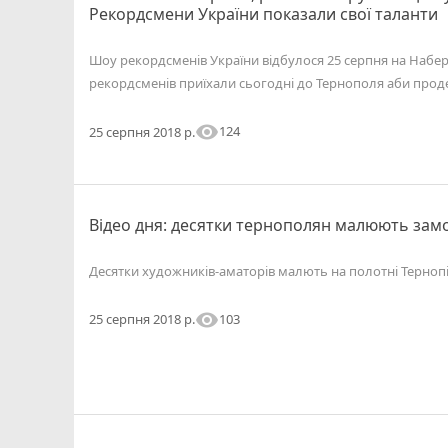
Рекордсмени України показали свої таланти
Шоу рекордсменів України відбулося 25 серпня на Набер
рекордсменів приїхали сьогодні до Тернополя аби проде
visibility
124
25 серпня 2018 р.
Відео дня: десятки тернополян малюють замо
Десятки художників-аматорів малють на полотні Терноп
visibility
103
25 серпня 2018 р.