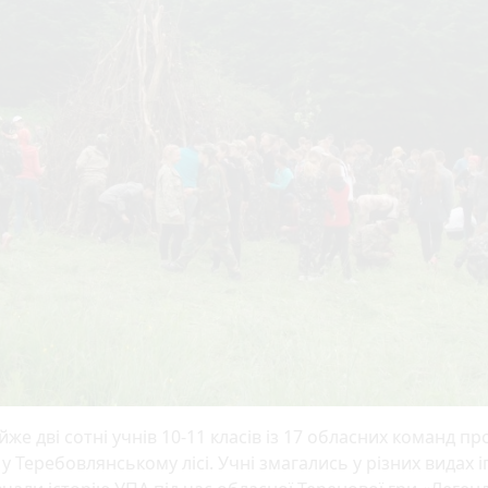
же дві сотні учнів 10-11 класів із 17 обласних команд п
 у Теребовлянському лісі. Учні змагались у різних видах і