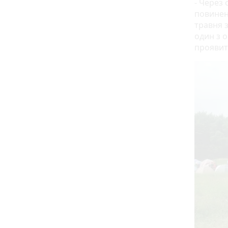
- Через 
повинен
травня з
один з 
проявит