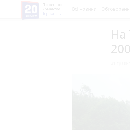
Пишеш ти!
Всі новини
Обговоренн
Коментує
Тернопіль
На
200
21 травня