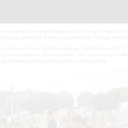
и теренової гри випробовували свої сили у чотирьох кат
ерешкод, пейнтбол, інтелектуальний змаг та сама терено
у в грі цього року здобула команда із Байковецької ОТГ
ьського району. Срібні призери – учні з Бучацького рай
ісце отримала команда Тернопільського району.