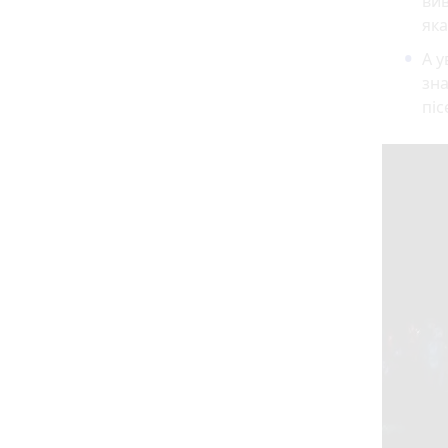
вив
яка
А у
зн
піс