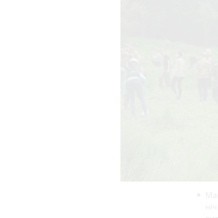
Май
ніч