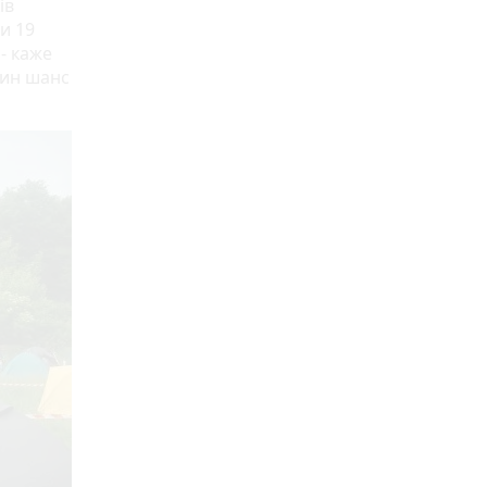
ів
и 19
 - каже
дин шанс