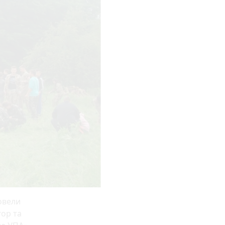
ровели
гор та