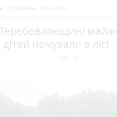
...
я
Розслідування
Фотоконкурс
 Теребовлянщині майж
 дітей ночували в лісі
 2018 р.
Ольга Турчак
chat_bubble
share
visibility
1
0
299