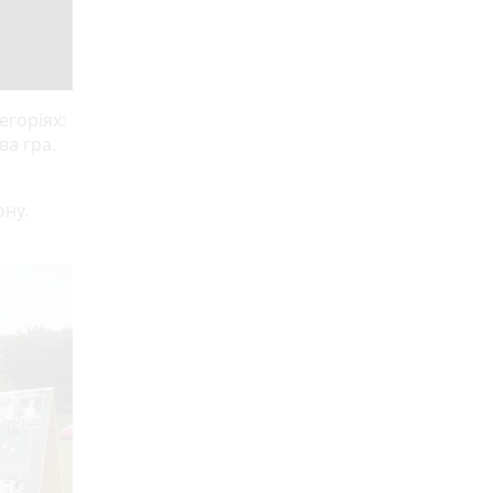
егоріях:
ва гра.
ону.