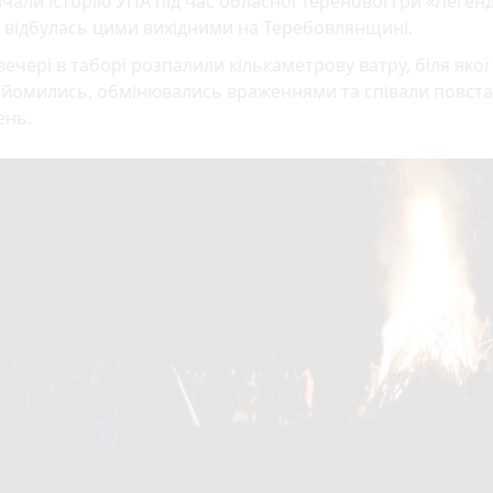
чали історію УПА під час обласної Теренової гри «Леген
 відбулась цими вихідними на Теребовлянщині.
вечері в таборі розпалили кількаметрову ватру, біля якої 
айомились, обмінювались враженнями та співали повст
ень.