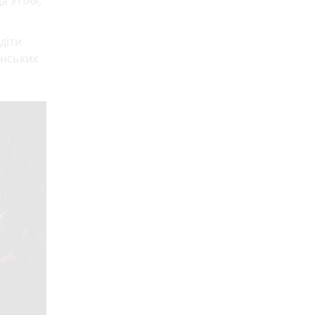
да УПА»,
діти
анських