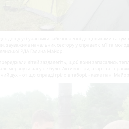
док дощу усі учасники забезпеченні дощовиками та гум
, зауважила начальник сектору у справах сім'ї та молод
лянської РДА Галина Майор.
пререджали дітей заздалегіть, щоб вони запасались теп
але мерзнути часу не було. Активні ігри, азарт та справж
ий дух – от що справді гріло в таборі, - каже пані Майор