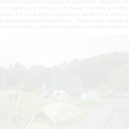
опади програму все ж довелось ущільнити. Заїзд учасник
 був відбутись у п'ятницю, 18 травня. Учасники ж прибул
ранку, але на загальних хід змагань це ніяк не вплинуло,
організаторів гри Микола Мисак. – Дощ і холод – це ще о
и свою стійкість, адже ми сюди приїхали не відпочивати.