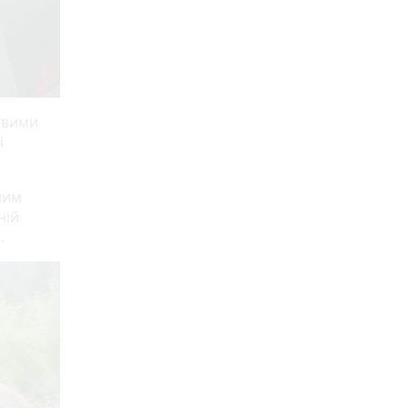
овими
і
лим
ній
.