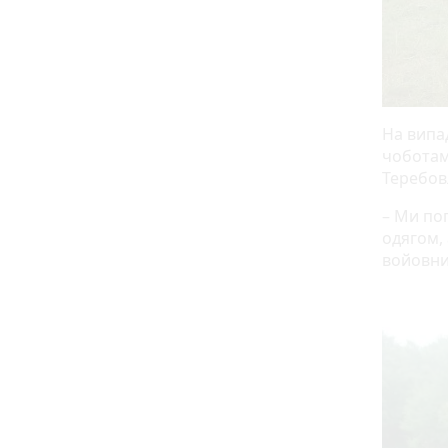
На випа
чоботами
Теребов
– Ми по
одягом, 
войовнич