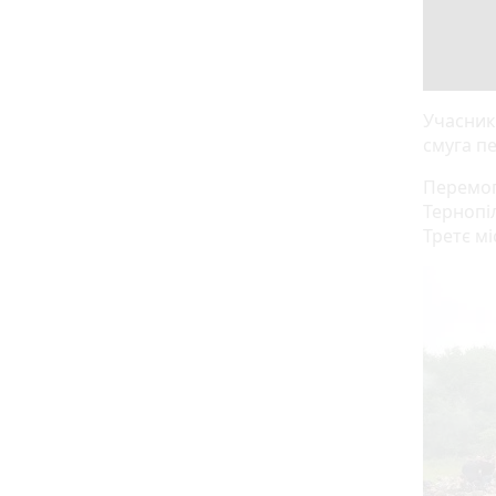
Учасник
смуга п
Перемог
Тернопіл
Третє м