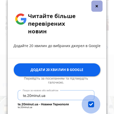
×
Вчора о 09:30
Читайте більше
15 років за вбивство випускниці:
перевірених
апеляційний суд залишив вирок
Василю Гнатюку без змін
новин
5 серпня 2026 р.
Додайте 20 хвилин до вибраних джерел в Google
keyboard_arrow_right
Дивитись ще
ДОДАТИ 20 ХВИЛИН В GOOGLE
коментують
Найчастіше