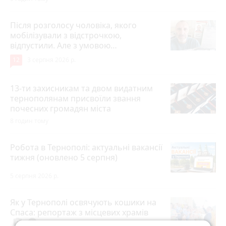
Після розголосу чоловіка, якого
мобілізували з відстрочкою,
відпустили. Але з умовою…
12
3 серпня 2026 р.
13-ти захисникам та двом видатним
тернополянам присвоїли звання
почесних громадян міста
8 годин тому
Робота в Тернополі: актуальні вакансії
тижня (оновлено 5 серпня)
5 серпня 2026 р.
Як у Тернополі освячують кошики на
Спаса: репортаж з місцевих храмів
photo_camera
play_circle_filled