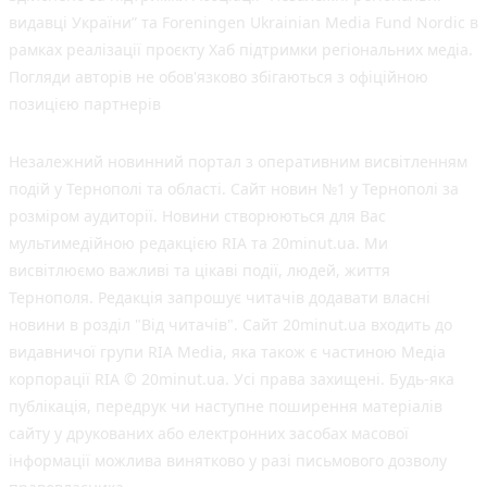
видавці України” та Foreningen Ukrainian Media Fund Nordic в
рамках реалізації проєкту Хаб підтримки регіональних медіа.
Погляди авторів не обов'язково збігаються з офіційною
позицією партнерів
Незалежний новинний портал з оперативним висвітленням
подій у Тернополі та області. Сайт новин №1 у Тернополі за
розміром аудиторії. Новини створюються для Вас
мультимедійною редакцією RIA та 20minut.ua. Ми
висвітлюємо важливі та цікаві події, людей, життя
Тернополя. Редакція запрошує читачів додавати власні
новини в розділ "Від читачів". Сайт 20minut.ua входить до
видавничої групи RIA Media, яка також є частиною Медіа
корпорації RIA © 20minut.ua. Усі права захищені. Будь-яка
публiкацiя, передрук чи наступне поширення матеріалів
сайту у друкованих або електронних засобах масової
інформації можлива винятково у разі письмового дозволу