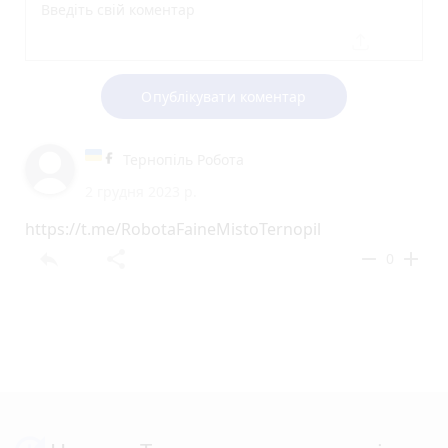
Опублікувати коментар
Тернопіль Робота
2 грудня 2023 р.
https://t.me/RobotaFaineMistoTernopil
reply
share
remove
add
0