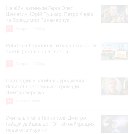
На війні загинули Герої Олег
Шелетин, Юрій Пушкар, Петро Федів
та Володимир Паламарчук
24
5 серпня 2026 р.
Робота в Тернополі: актуальні вакансії
тижня (оновлено 5 серпня)
20
5 серпня 2026 р.
Підтвердили загибель уродженця
Великоберезовицької громади
Дмитра Березка
17
Вчора о 09:00
Учитель хімії з Тернополя Дмитро
Гайдук увійшов до ТОП-50 найкращих
педагогів України