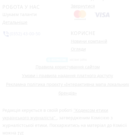
Звернутися
РОБОТА У НАС
Шукаєм таланти
Детальніше
КОРИСНЕ
phone_in_talk
(0352) 43-00-50
Новини компаній
Огляди
Правила користування сайтом
Умови і правила надання платного доступу
Рекламна політика проєкту «Інтерактивна мапа локальних
брендів»
Редакція керується в своїй роботі
"Кодексом етики
українського журналіста"
, затвердженим Комісією з
журналістської етики. Поскаржитись на матеріал до Комісії
можна
тут