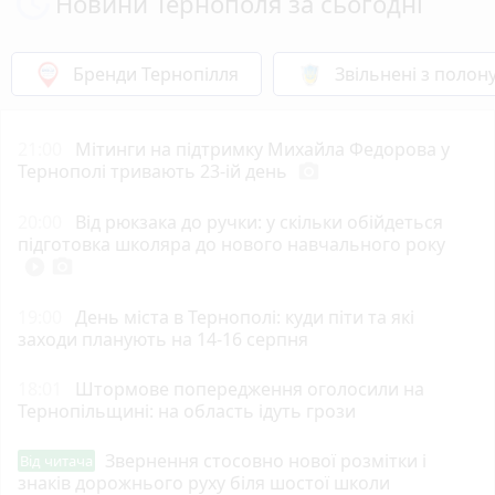
Новини Тернополя за сьогодні
Бренди Тернопілля
Звільнені з полон
21:00
Мітинги на підтримку Михайла Федорова у
Тернополі тривають 23-ій день
photo_camera
20:00
Від рюкзака до ручки: у скільки обійдеться
підготовка школяра до нового навчального року
play_circle_filled
photo_camera
19:00
День міста в Тернополі: куди піти та які
заходи планують на 14-16 серпня
18:01
Штормове попередження оголосили на
Тернопільщині: на область ідуть грози
Звернення стосовно нової розмітки і
Від читача
знаків дорожнього руху біля шостої школи