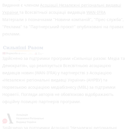
Видання є членом
Асоціації Незалежні регіональні видавці
України
та Всесвітньої асоціації видавців
WAN-IFRA
Матеріали з позначками "Новини компаній", "Прес-служба",
"Реклама" та "Партнерський проєкт" опубліковані на правах
реклами.
Здійснено за підтримки програми «Сильніші разом: Медіа та
Демократія», що реалізується Всесвітньою асоціацією
видавців новин (WAN-IFRA) у партнерстві з Асоціацією
«Незалежні регіональні видавці України» (АНРВУ) та
Норвезькою асоціацією медіабізнесу (MBL) за підтримки
Норвегії. Погляди авторів не обов’язково відображають
офіційну позицію партнерів програми.
Здійснено за підтримки Асоціації “Незалежні регіональні