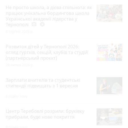
Не просто школа, а дієва спільнота: як
працює унікальна бордингова школа
Української академії лідерства у
Тернополі
photo_camera
play_circle_filled
4 серпня 2026 р.
Розвиток дітей у Тернополі 2026:
огляд гуртків, секцій, клубів та студій
(партнерський проєкт)
28 липня 2026 р.
Зарплати вчителів та студентські
стипендії підвищать з 1 вересня
8 годин тому
Центр Теребовлі розрили: бруківку
прибрали, буде нове покриття
9 годин тому