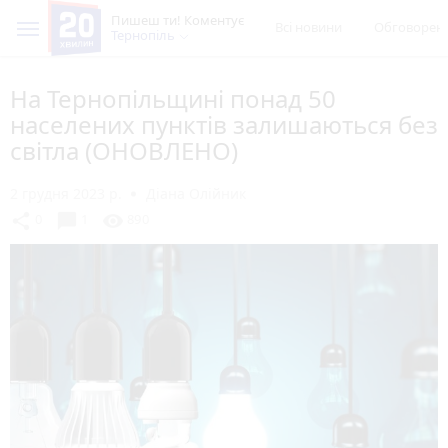
Пишеш ти! Коментує
Всі новини
Обговорен
Тернопіль
На Тернопільщині понад 50
населених пунктів залишаються без
світла (ОНОВЛЕНО)
2 грудня 2023 р.
Діана Олійник
chat_bubble
share
visibility
0
1
890