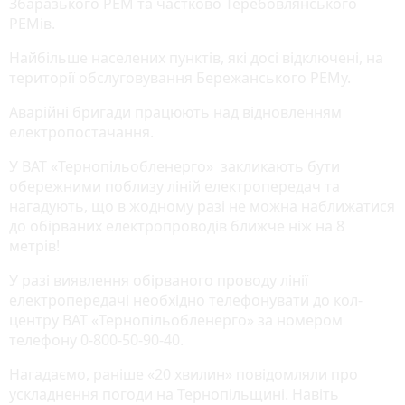
Збаразького РЕМ та частково Теребовлянського
РЕМів.
Найбільше населених пунктів, які досі відключені, на
території обслуговування Бережанського РЕМу.
Аварійні бригади працюють над відновленням
електропостачання.
У ВАТ «Тернопільобленерго» закликають бути
обережними поблизу ліній електропередач та
нагадують, що в жодному разі не можна наближатися
до обірваних електропроводів ближче ніж на 8
метрів!
У разі виявлення обірваного проводу лінії
електропередачі необхідно телефонувати до кол-
центру ВАТ «Тернопільобленерго» за номером
телефону 0-800-50-90-40.
Нагадаємо, раніше «20 хвилин» повідомляли про
ускладнення погоди на Тернопільщині. Навіть