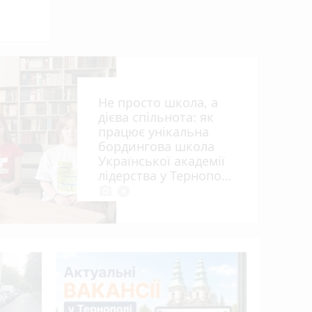
Не просто школа, а
дієва спільнота: як
працює унікальна
бордингова школа
Української академії
ія»
лідерства у Тернополі
photo_camera
play_circle_filled
15 років 
апеляцій
Василю Г