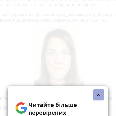
пішла з дому та місце її перебування невідоме.
ські звертаються до всіх, кому відомо місце перебування
ваної, повідомте за телефонами 0984783007 або 102.
×
е також:
Увага, розшук: Пропала 16-річна дівчинка
Читайте більше
е 20 хвилин до вибраних джерел у
Google
перевірених