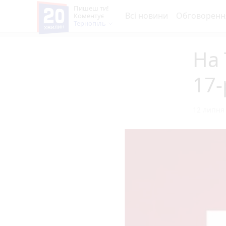
Пишеш ти!
Всі новини
Обговоренн
Коментує
Тернопіль
На
17-
12 липня 