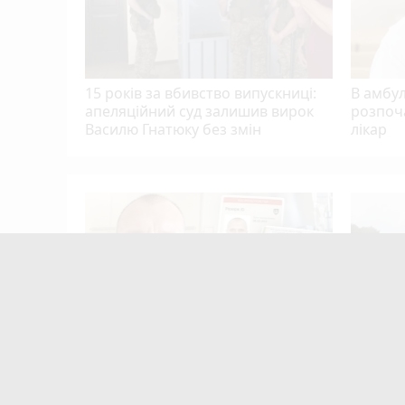
15 років за вбивство випускниці:
В амбу
апеляційний суд залишив вирок
розпоч
Василю Гнатюку без змін
лікар
Тернополя
кому
цієнти
mode_comment
10
Після розголосу чоловіка, якого
Після п
мобілізували з відстрочкою,
Терноп
відпустили. Але з умовою…
прогноз