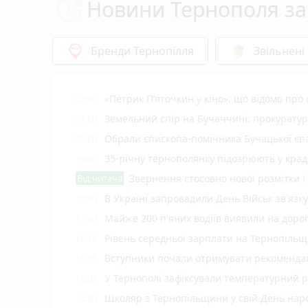
Новини Тернополя за
Бренди Тернопілля
Звільнені
«Петрик П’яточкин у кіно»: що відомо про
22:00
Земельний спір на Бучаччині: прокуратур
21:00
Обрали єпископа-помічника Бучацької єпа
20:00
35-річну тернополянку підозрюють у крад
19:00
Від читача
Звернення стосовно нової розмітки і
В Україні запровадили День Військ зв'язк
18:00
Майже 200 п'яних водіїв виявили на доро
17:00
Рівень середньої зарплати на Тернопільщ
16:15
Вступники почали отримувати рекомендаці
15:35
У Тернополі зафіксували температурний 
15:02
Школяр з Тернопільщини у свій День на
14:30