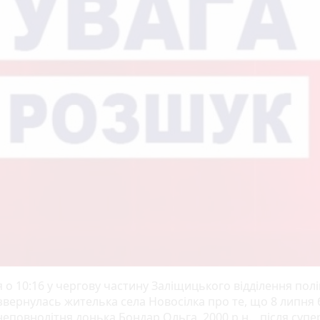
 о 10:16 у чергову частину Заліщицького відділення поліц
звернулась жителька села Новосілка про те, що 8 липня
 неповнолітня донька Бондар Ольга, 2000 р.н., після супе