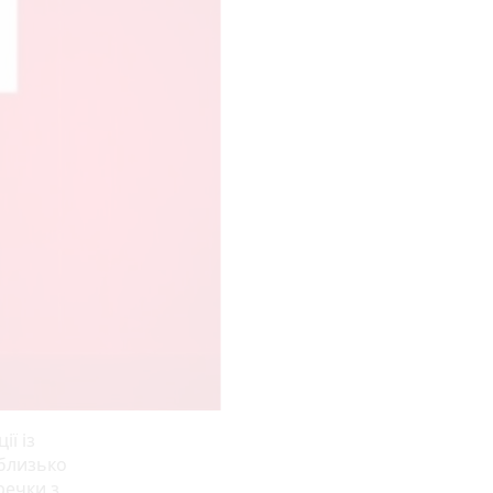
ії із
 близько
речки з