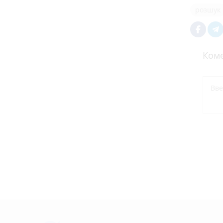
розшук
Коме