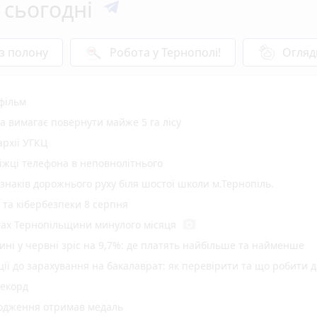
 сьогодні
 з полону
Робота у Тернополі!
Огляд
 фільм
а вимагає повернути майже 5 га лісу
рхії УГКЦ
іжці телефона в неповнолітнього
 знаків дорожнього руху біля шостої школи м.Тернопіль.
у та кібербезпеки 8 серпня
photo_camera
гах Тернопільщини минулого місяця
ині у червні зріс на 9,7%: де платять найбільше та найменше
ї до зарахування на бакалаврат: як перевірити та що робити д
рекорд
родження отримав медаль