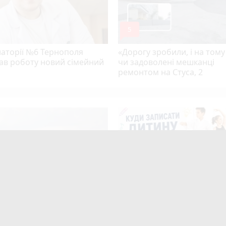
mode_comment
5
латорії №6 Тернополя
«Дорогу зробили, і на тому
ав роботу новий сімейний
чи задоволені мешканці
ремонтом на Стуса, 2
екельної спеки на
Розвиток дітей у Тернополі
ільщину прийдуть грози:
огляд гуртків, секцій, клубів
 погоди на 5-7 серпня
студій (партнерський проє