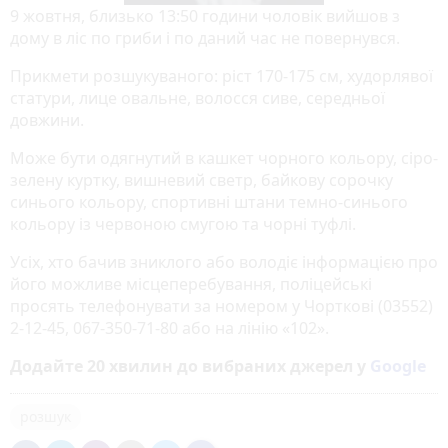
9 жовтня, близько 13:50 години чоловік вийшов з
дому в ліс по гриби і по даний час не повернувся.
Прикмети розшукуваного: ріст 170-175 см, худорлявої
статури, лице овальне, волосся сиве, середньої
довжини.
Може бути одягнутий в кашкет чорного кольору, сіро-
зелену куртку, вишневий светр, байкову сорочку
синього кольору, спортивні штани темно-синього
кольору із червоною смугою та чорні туфлі.
Усіх, хто бачив зниклого або володіє інформацією про
його можливе місцеперебування, поліцейські
просять телефонувати за номером у Чорткові (03552)
2-12-45, 067-350-71-80 або на лінію «102».
Додайте 20 хвилин до вибраних джерел у
Google
розшук