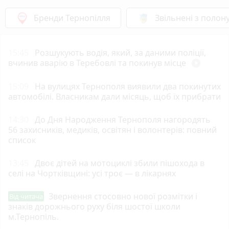
Бренди Тернопілля
Звільнені з полон
15:45
Розшукують водія, який, за даними поліції,
вчинив аварію в Теребовлі та покинув місце
play_circle_filled
15:09
На вулицях Тернополя виявили два покинутих
автомобілі. Власникам дали місяць, щоб їх прибрати
14:30
До Дня Народження Тернополя нагородять
56 захисників, медиків, освітян і волонтерів: повний
список
13:45
Двоє дітей на мотоциклі збили пішохода в
селі на Чортківщині: усі троє — в лікарнях
Звернення стосовно нової розмітки і
Від читача
знаків дорожнього руху біля шостої школи
м.Тернопіль.