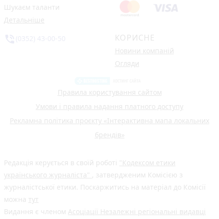
Шукаєм таланти
Детальніше
КОРИСНЕ
phone_in_talk
(0352) 43-00-50
Новини компаній
Огляди
Правила користування сайтом
Умови і правила надання платного доступу
Рекламна політика проєкту «Інтерактивна мапа локальних
брендів»
Редакція керується в своїй роботі
"Кодексом етики
українського журналіста"
, затвердженим Комісією з
журналістської етики. Поскаржитись на матеріал до Комісії
можна
тут
Видання є членом
Асоціації Незалежні регіональні видавці