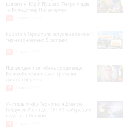
Шелетин, Юрій Пушкар, Петро Федів
та Володимир Паламарчук
24
5 серпня 2026 р.
Робота в Тернополі: актуальні вакансії
тижня (оновлено 5 серпня)
20
5 серпня 2026 р.
Підтвердили загибель уродженця
Великоберезовицької громади
Дмитра Березка
17
Вчора о 09:00
Учитель хімії з Тернополя Дмитро
Гайдук увійшов до ТОП-50 найкращих
педагогів України
15
5 серпня 2026 р.