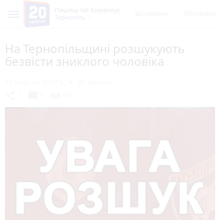
Пишеш ти! Коментує
Всі новини
Обговорен
Тернопіль
На Тернопільщині розшукують
безвісти зниклого чоловіка
11 жовтня 2017 р.
20 хвилин
chat_bubble
share
visibility
2
0
495