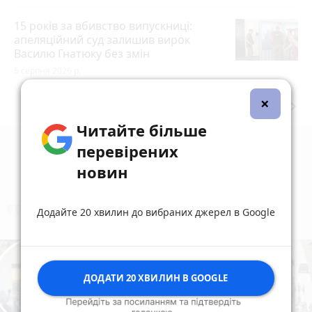
15 років за вбивство випускниці:
апеляційний суд залишив вирок
Василю Гнатюку без змін
5 серпня 2026 р.
×
keyboard_arrow_right
Дивитись ще
Читайте більше
перевірених
новин
Додайте 20 хвилин до вибраних джерел в Google
коментують
Найчастіше
ДОДАТИ 20 ХВИЛИН В GOOGLE