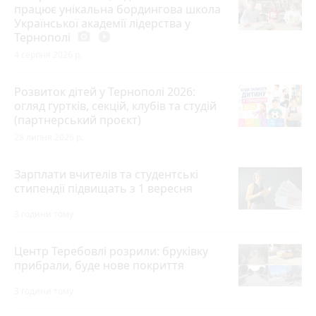
працює унікальна бордингова школа
Української академії лідерства у
Тернополі
photo_camera
play_circle_filled
4 серпня 2026 р.
Розвиток дітей у Тернополі 2026:
огляд гуртків, секцій, клубів та студій
(партнерський проєкт)
28 липня 2026 р.
Зарплати вчителів та студентські
стипендії підвищать з 1 вересня
3 години тому
Центр Теребовлі розрили: бруківку
прибрали, буде нове покриття
3 години тому