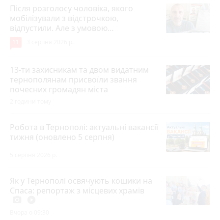
Після розголосу чоловіка, якого
мобілізували з відстрочкою,
відпустили. Але з умовою…
11
3 серпня 2026 р.
13-ти захисникам та двом видатним
тернополянам присвоїли звання
почесних громадян міста
2 години тому
Робота в Тернополі: актуальні вакансії
тижня (оновлено 5 серпня)
5 серпня 2026 р.
Як у Тернополі освячують кошики на
Спаса: репортаж з місцевих храмів
photo_camera
play_circle_filled
Вчора о 09:30