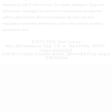
корпорації RIA © 20minut.ua. Усі права захищені. Будь-яка
публiкацiя, передрук чи наступне поширення матеріалів
сайту у друкованих або електронних засобах масової
інформації можлива винятково у разі письмового дозволу
правовласника.
©2017-2025 20minut.ua
вул. Дубовецька, буд. 1-б, м. Тернопіль, 46001;
[email protected]
Cуб'єкт у сфері онлайн-медіа; ідентифікатор медіа
- R40-05634.