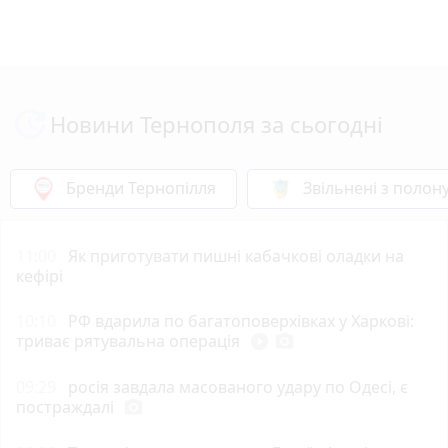
Новини Тернополя за сьогодні
Бренди Тернопілля
Звільнені з полон
11:00
Як приготувати пишні кабачкові оладки на
кефірі
10:10
РФ вдарила по багатоповерхівках у Харкові:
триває рятувальна операція
play_circle_filled
photo_camera
09:29
росія завдала масованого удару по Одесі, є
постраждалі
photo_camera