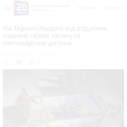
Пишеш ти! Коментує
Всі новини
Обговорен
Тернопіль
На Тернопільщині від отруєння
чадним газом загинула
півторарічна дитина
20 січня 2019 р.
RIA плюс
chat_bubble
share
visibility
5
1
3056