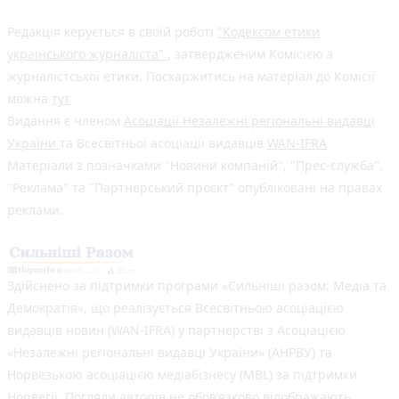
Редакція керується в своїй роботі
"Кодексом етики
українського журналіста"
, затвердженим Комісією з
журналістської етики. Поскаржитись на матеріал до Комісії
можна
тут
Видання є членом
Асоціації Незалежні регіональні видавці
України
та Всесвітньої асоціації видавців
WAN-IFRA
Матеріали з позначками "Новини компаній", "Прес-служба",
"Реклама" та "Партнерський проєкт" опубліковані на правах
реклами.
Здійснено за підтримки програми «Сильніші разом: Медіа та
Демократія», що реалізується Всесвітньою асоціацією
видавців новин (WAN-IFRA) у партнерстві з Асоціацією
«Незалежні регіональні видавці України» (АНРВУ) та
Норвезькою асоціацією медіабізнесу (MBL) за підтримки
Норвегії. Погляди авторів не обов’язково відображають