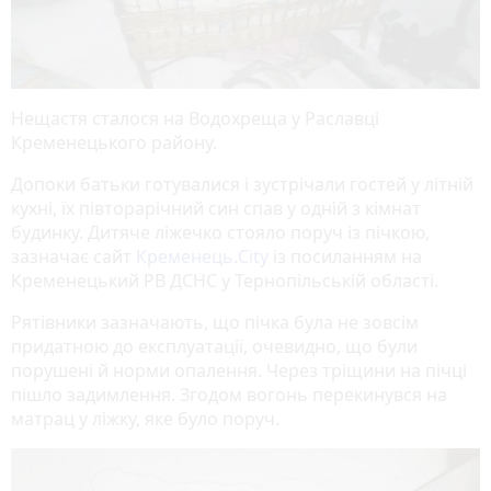
Нещастя сталося на Водохреща у Раславці
Кременецького району.
Допоки батьки готувалися і зустрічали гостей у літній
кухні, їх півторарічний син спав у одній з кімнат
будинку. Дитяче ліжечко стояло поруч із пічкою,
зазначає сайт
Кременець.City
із посиланням на
Кременецький РВ ДСНС у Тернопільській області.
Рятівники зазначають, що пічка була не зовсім
придатною до експлуатації, очевидно, що були
порушені й норми опалення. Через тріщини на пічці
пішло задимлення. Згодом вогонь перекинувся на
матрац у ліжку, яке було поруч.