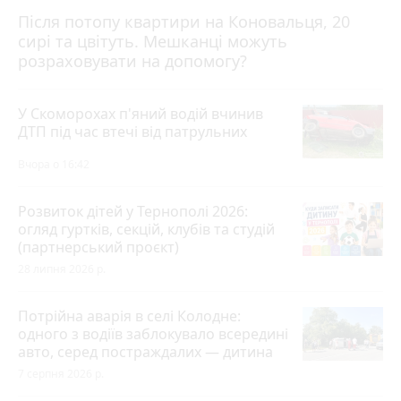
Після потопу квартири на Коновальця, 20
сирі та цвітуть. Мешканці можуть
розраховувати на допомогу?
У Скоморохах п'яний водій вчинив
ДТП під час втечі від патрульних
Вчора о 16:42
Розвиток дітей у Тернополі 2026:
огляд гуртків, секцій, клубів та студій
(партнерський проєкт)
28 липня 2026 р.
Потрійна аварія в селі Колодне:
одного з водіїв заблокувало всередині
авто, серед постраждалих — дитина
7 серпня 2026 р.