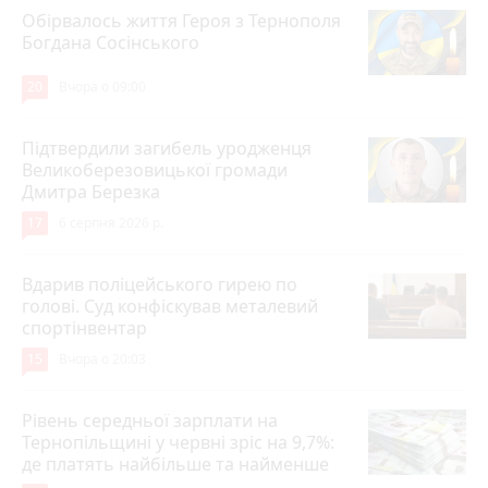
Обірвалось життя Героя з Тернополя
Богдана Сосінського
20
Вчора о 09:00
Підтвердили загибель уродженця
Великоберезовицької громади
Дмитра Березка
17
6 серпня 2026 р.
Вдарив поліцейського гирею по
голові. Суд конфіскував металевий
спортінвентар
15
Вчора о 20:03
Рівень середньої зарплати на
Тернопільщині у червні зріс на 9,7%:
де платять найбільше та найменше