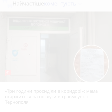
коментують
Найчастіше
41
«Три години просиділи в коридорі»: мама
Вчора о 13:05
скаржиться на послуги в травмпункті
Тернополя