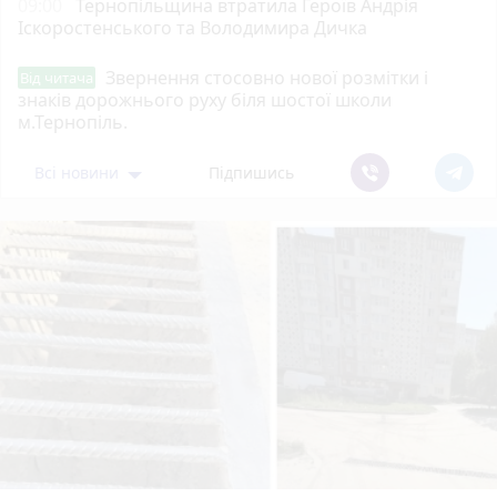
09:00
Тернопільщина втратила Героїв Андрія
Іскоростенського та Володимира Дичка
Звернення стосовно нової розмітки і
Від читача
знаків дорожнього руху біля шостої школи
м.Тернопіль.
Всі новини
Підпишись