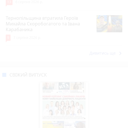
13
6 серпня 2026 р.
Тернопільщина втратила Героїв
Михайла Скоробогатого та Івана
Карабаника
9
7 серпня 2026 р.
keyboard_arrow_right
Дивитись ще
СВІЖИЙ ВИПУСК