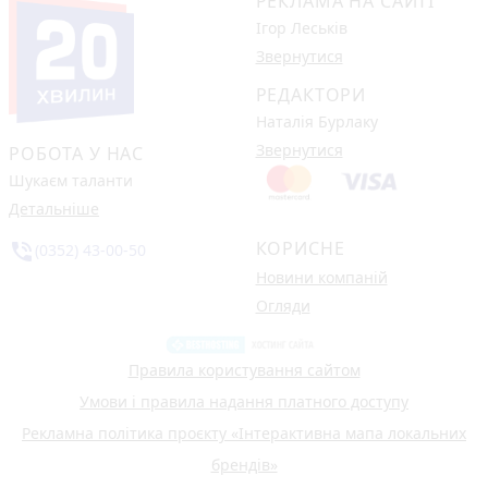
РЕКЛАМА НА САЙТІ
Ігор Леськів
Звернутися
РЕДАКТОРИ
Наталія Бурлаку
Звернутися
РОБОТА У НАС
Шукаєм таланти
Детальніше
КОРИСНЕ
phone_in_talk
(0352) 43-00-50
Новини компаній
Огляди
Правила користування сайтом
Умови і правила надання платного доступу
Рекламна політика проєкту «Інтерактивна мапа локальних
брендів»