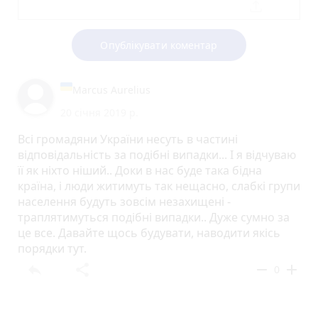
Опублікувати коментар
Marcus Aurelius
20 січня 2019 р.
Всі громадяни України несуть в частині
відповідальність за подібні випадки... І я відчуваю
її як ніхто ніший.. Доки в нас буде така бідна
країна, і люди житимуть так нещасно, слабкі групи
населення будуть зовсім незахищені -
траплятимуться подібні випадки.. Дуже сумно за
це все. Давайте щось будувати, наводити якісь
порядки тут.
reply
share
remove
add
0