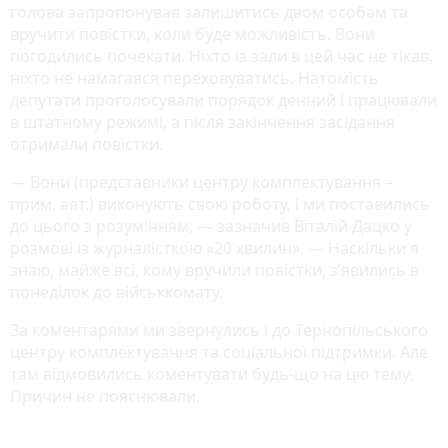
голова запропонував залишитись двом особам та
вручити повістки, коли буде можливість. Вони
погодились почекати. Ніхто із зали в цей час не тікав,
ніхто не намагався переховуватись. Натомість
депутати проголосували порядок денний і працювали
в штатному режимі, а після закінчення засідання
отримали повістки.
— Вони (представники центру комплектування –
прим. авт.) виконують свою роботу, і ми поставились
до цього з розумінням, — зазначив Віталій Дацко у
розмові із журналісткою «20 хвилин». — Наскільки я
знаю, майже всі, кому вручили повістки, з’явились в
понеділок до військкомату.
За коментарями ми звернулись і до Тернопільського
центру комплектування та соціальної підтримки. Але
там відмовились коментувати будь-що на цю тему.
Причин не пояснювали.