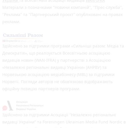
України
та Всесвітньої асоціації видавців
WAN-IFRA
Матеріали з позначками "Новини компаній", "Прес-служба",
"Реклама" та "Партнерський проєкт" опубліковані на правах
реклами.
Здійснено за підтримки програми «Сильніші разом: Медіа та
Демократія», що реалізується Всесвітньою асоціацією
видавців новин (WAN-IFRA) у партнерстві з Асоціацією
«Незалежні регіональні видавці України» (АНРВУ) та
Норвезькою асоціацією медіабізнесу (MBL) за підтримки
Норвегії. Погляди авторів не обов’язково відображають
офіційну позицію партнерів програми.
Здійснено за підтримки Асоціації “Незалежні регіональні
видавці України” та Foreningen Ukrainian Media Fund Nordic в