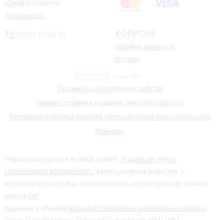
Шукаєм таланти
Детальніше
КОРИСНЕ
phone_in_talk
(0352) 43-00-50
Новини компаній
Огляди
Правила користування сайтом
Умови і правила надання платного доступу
Рекламна політика проєкту «Інтерактивна мапа локальних
брендів»
Редакція керується в своїй роботі
"Кодексом етики
українського журналіста"
, затвердженим Комісією з
журналістської етики. Поскаржитись на матеріал до Комісії
можна
тут
Видання є членом
Асоціації Незалежні регіональні видавці