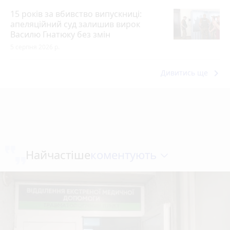
15 років за вбивство випускниці:
апеляційний суд залишив вирок
Василю Гнатюку без змін
5 серпня 2026 р.
keyboard_arrow_right
Дивитись ще
коментують
Найчастіше