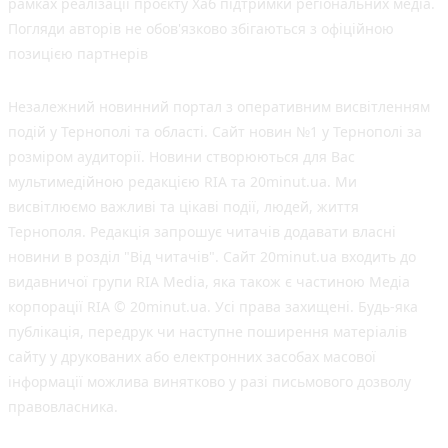
рамках реалізації проєкту Хаб підтримки регіональних медіа.
Погляди авторів не обов'язково збігаються з офіційною
позицією партнерів
Незалежний новинний портал з оперативним висвітленням
подій у Тернополі та області. Сайт новин №1 у Тернополі за
розміром аудиторії. Новини створюються для Вас
мультимедійною редакцією RIA та 20minut.ua. Ми
висвітлюємо важливі та цікаві події, людей, життя
Тернополя. Редакція запрошує читачів додавати власні
новини в розділ "Від читачів". Сайт 20minut.ua входить до
видавничої групи RIA Media, яка також є частиною Медіа
корпорації RIA © 20minut.ua. Усі права захищені. Будь-яка
публiкацiя, передрук чи наступне поширення матеріалів
сайту у друкованих або електронних засобах масової
інформації можлива винятково у разі письмового дозволу
правовласника.