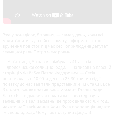
Вже у понеділок, 8 травня, — саме у день, коли всі
мали з’явитись до військкомату, інформацію про
вручення повісток під час сесії оприлюднив депутат
селищної ради Петро Федорович.
— У пʼятницю, 5 травня, відбулась 41-а сесія
Підволочиської селищної ради, — написав на власній
сторінці у Фейсбук Петро Федорович. — Сесія
розпочалась о 10:00, а десь за 25-30 хвилин від її
початку до нас завітали представники ТЦК та СП. Все
б нічого, однак вразив один момент. Голова ради
Дацко В. Г. відмовився надати їм слово одразу та
залишив їх в залі засідань, де проходила сесія, 4 год.,
чекати на її закінчення. Хоча була пропозиція надати
їм слово одразу. Чому так поступив Дацко В. Г.,