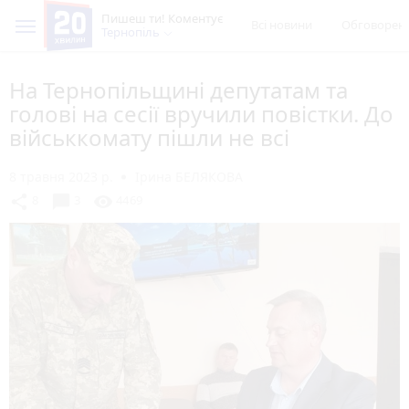
Пишеш ти! Коментує
Всі новини
Обговорен
Тернопіль
На Тернопільщині депутатам та
голові на сесії вручили повістки. До
військкомату пішли не всі
8 травня 2023 р.
Ірина БЕЛЯКОВА
chat_bubble
share
visibility
8
3
4469