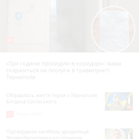
42
«Три години просиділи в коридорі»: мама
Вчора о 13:05
скаржиться на послуги в травмпункті
Тернополя
Обірвалось життя Героя з Тернополя
Богдана Сосінського
21
Вчора о 09:00
Підтвердили загибель уродженця
Великоберезовицької громади