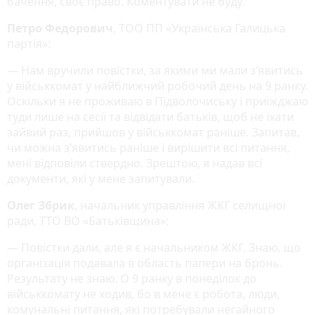
бачення, своє право. Коментувати не буду.
Петро Федорович
, ТОО ПП «Українська Галицька
партія»:
— Нам вручили повістки, за якими ми мали з’явитись
у військкомат у найближчий робочий день на 9 ранку.
Оскільки я не проживаю в Підволочиську і приїжджаю
туди лише на сесії та відвідати батьків, щоб не їхати
зайвий раз, прийшов у військкомат раніше. Запитав,
чи можна з’явитись раніше і вирішити всі питання,
мені відповіли ствердно. Зрештою, я надав всі
документи, які у мене запитували.
Олег Збрик
, начальник управління ЖКГ селищної
ради, ТТО ВО «Батьківщина»:
— Повістки дали, але я є начальником ЖКГ. Знаю, що
організація подавала в область папери на бронь.
Результату не знаю. О 9 ранку в понеділок до
військкомату не ходив, бо в мене є робота, люди,
комунальні питання, які потребували негайного