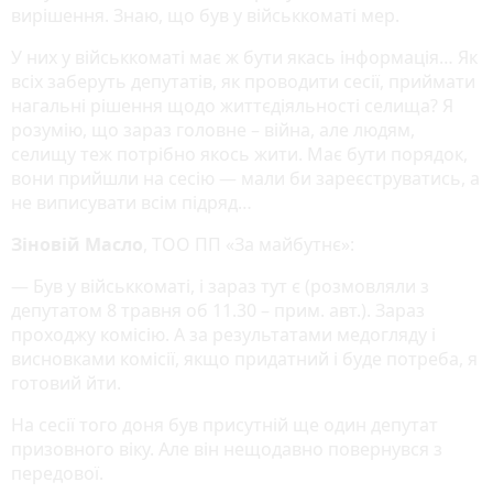
вирішення. Знаю, що був у військкоматі мер.
У них у військкоматі має ж бути якась інформація… Як
всіх заберуть депутатів, як проводити сесії, приймати
нагальні рішення щодо життєдіяльності селища? Я
розумію, що зараз головне – війна, але людям,
селищу теж потрібно якось жити. Має бути порядок,
вони прийшли на сесію — мали би зареєструватись, а
не виписувати всім підряд…
Зіновій
М
асло
, ТОО ПП «За майбутнє»:
— Був у військкоматі, і зараз тут є (розмовляли з
депутатом 8 травня об 11.30 – прим. авт.). Зараз
проходжу комісію. А за результатами медогляду і
висновками комісії, якщо придатний і буде потреба, я
готовий йти.
На сесії того доня був присутній ще один депутат
призовного віку. Але він нещодавно повернувся з
передової.