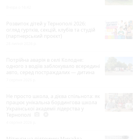
Вчора о 16:42
Розвиток дітей у Тернополі 2026:
огляд гуртків, секцій, клубів та студій
(партнерський проєкт)
28 липня 2026 р.
Потрійна аварія в селі Колодне:
одного з водіїв заблокувало всередині
авто, серед постраждалих — дитина
7 серпня 2026 р.
Не просто школа, а дієва спільнота: як
працює унікальна бордингова школа
Української академії лідерства у
Тернополі
photo_camera
play_circle_filled
4 серпня 2026 р.
Мітинги на підтримку Михайла