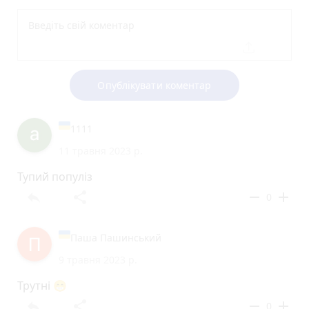
Опублікувати коментар
1111
11 травня 2023 р.
Тупий популіз
reply
share
remove
add
0
Паша Пашинський
9 травня 2023 р.
Трутні 😁
reply
share
remove
add
0