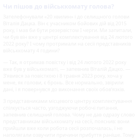
Чи пішов до військкомату голова?
Зателефонували «20 хвилин» і до селищного голови
Віталія Дацка. Він є учасником бойових дій від 2015
року, і мав би бути резервістом І черги. Ми запитали,
чи був він вже у центрі комплектування від 24 лютого
2022 року? І чому протримали на сесії представників
військкомату 4 години?
— Так, я отримав повістку і від 24 лютого 2022 року
вже був у військкоматі, — запевнив Віталій Дацко. —
З’явився за повісткою і 8 травня 2023 року, хоча у
мене, як голови, є бронь. Все нормально, звірили
дані, і я повернувся до виконання своїх обов’язків.
З представниками місцевого центру комплектування
спілкується часто, узгоджуючи робочі питання,
запевнив селищний голова. Чому не дав одразу слово
представникам військкомату на сесії, пояснив: вони
прийшли вже коли робота сесії розпочалась, і не
наполягали озвучити причини прибуття раніше. Тому