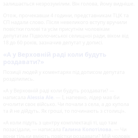
залишається незрозумілим. Він голова, йому видніше.
Отож, прочекавши 4 години, представникам ТЦК та
СП надали слово. Після невеликого вступу вручили
повістки голові та усім присутнім чоловікам
депутатам Підволочиської селищної ради, віком від
18 до 60 років, зазначив депутат у дописі.
«А у Верховній раді коли будуть
роздавати?»
Позиції людей у коментарях під дописом депутата
розділились.
«А у Верховній раді коли будуть роздавати? —
написала
Alessia Ale
. — І, напевно, лідер мав би
очолити своє військо. Чи почали з села, а до купола
та й не дійдуть. Як гроші, то починають з столиці».
«А коли підуть з центру комплектації ті, що там
позасідали, — написала
Галина Копотілова
. — Чи
вони тільки вміють повістки роздавати? Мій чоловік