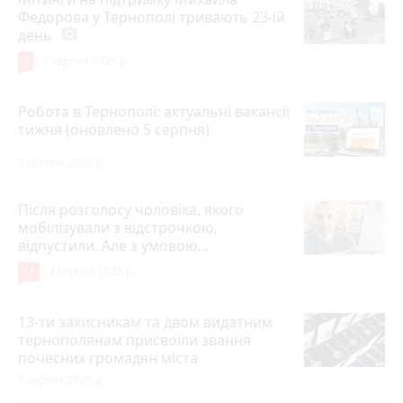
Федорова у Тернополі тривають 23-ій
день
photo_camera
7
7 серпня 2026 р.
Робота в Тернополі: актуальні вакансії
тижня (оновлено 5 серпня)
5 серпня 2026 р.
Після розголосу чоловіка, якого
мобілізували з відстрочкою,
відпустили. Але з умовою…
17
3 серпня 2026 р.
13-ти захисникам та двом видатним
тернополянам присвоїли звання
почесних громадян міста
7 серпня 2026 р.