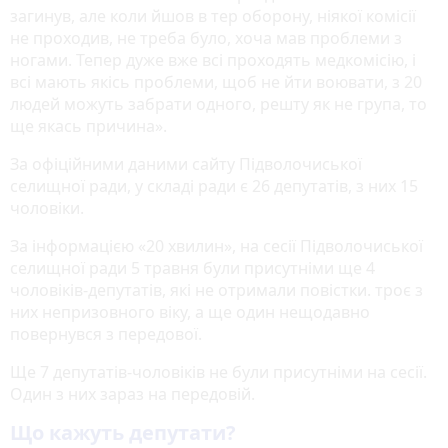
загинув, але коли йшов в тер оборону, ніякої комісії
не проходив, не треба було, хоча мав проблеми з
ногами. Тепер дуже вже всі проходять медкомісію, і
всі мають якісь проблеми, щоб не йти воювати, з 20
людей можуть забрати одного, решту як не група, то
ще якась причина».
За офіційними даними сайту Підволочиської
селищної ради, у складі ради є 26 депутатів, з них 15
чоловіки.
За інформацією «20 хвилин», на сесії Підволочиської
селищної ради 5 травня були присутніми ще 4
чоловіків-депутатів, які не отримали повістки. троє з
них непризовного віку, а ще один нещодавно
повернувся з передової.
Ще 7 депутатів-чоловіків не були присутніми на сесії.
Один з них зараз на передовій.
Що кажуть депутати?