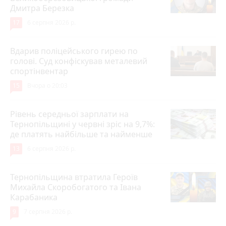
Дмитра Березка
17
6 серпня 2026 р.
Вдарив поліцейського гирею по
голові. Суд конфіскував металевий
спортінвентар
15
Вчора о 20:03
Рівень середньої зарплати на
Тернопільщині у червні зріс на 9,7%:
де платять найбільше та найменше
13
6 серпня 2026 р.
Тернопільщина втратила Героїв
Михайла Скоробогатого та Івана
Карабаника
9
7 серпня 2026 р.