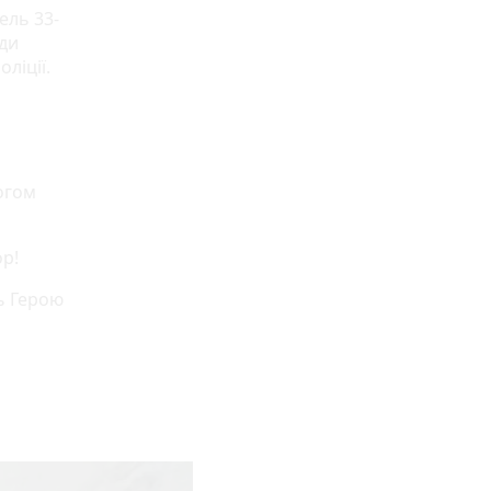
ель 33-
жди
ліції.
огом
ор!
ь Герою