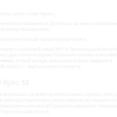
м'ять, шана і слава Герою...
чи бойове завдання на Донеччині, загинув оперативник
ля Віктор Мельниченко.
повідомляє
Поліція Тернопільської області.
ництво та особовий склад ГУНП в Тернопільській області
є щирі співчуття рідним і близьким капітана поліції
Вік
ченка
, котрий загинув, виконуючи бойове завдання в
й області, — йдеться у тексті співчуття.
 було 33
ах внутрішніх справ Віктор Мельниченко служив з 2008 р
 шлях від співробітника поліції охорони до старшого ін
 оперативно-раптової дії Головного управління Нацiонал
в Тернопiльськiй областi.