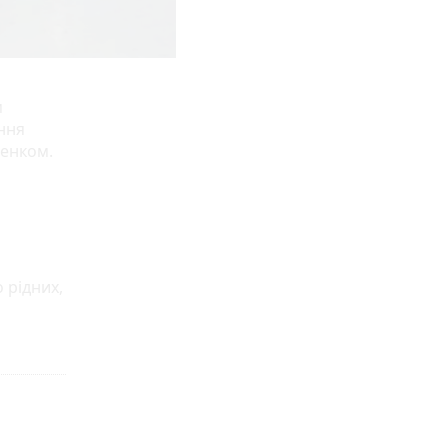
м
ння
ченком.
 рідних,