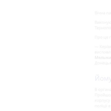
Вічна па
Виконую
Тернопо
Про це
— Керів
висловлю
Мельни
Донецькі
Йому
В орган
Пройшов
корпусу
полiцiї 