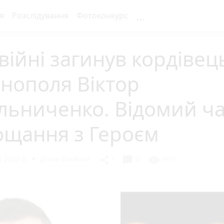
...
я
Розслідування
Фотоконкурс
війні загинув кордівец
нополя Віктор
льниченко. Відомий ча
ощання з Героєм
 2023 р.
Діана Олійник
chat_bubble
share
visibility
1
32
3973