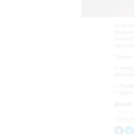
15 лютог
обласно
інспект
Нaцioнa
Про це
У четве
Микулин
— Прийд
— йдеть
Додайт
Герої в