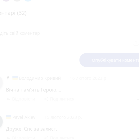
нтарі (32)
Опублікувати комент
Володимир Кривий
16 лютого 2023 р.
Вічна пам'ять Герою....
Відповісти
Поділитися
reply
share
rem
Pavel Akiev
15 лютого 2023 р.
Друже. Спс за захист.
Відповісти
Поділитися
reply
share
rem