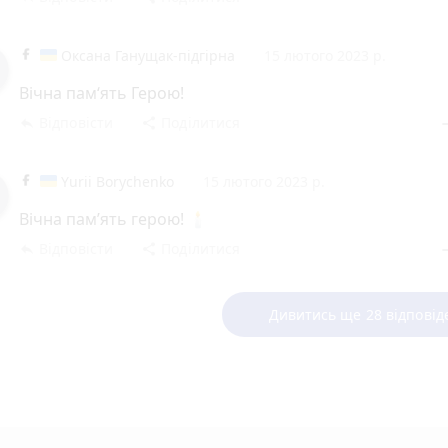
Оксана Ганущак-підгірна
15 лютого 2023 р.
Вічна пам‘ять Герою!
Відповісти
Поділитися
reply
share
rem
Yurii Borychenko
15 лютого 2023 р.
Вічна пам’ять герою! 🕯
Відповісти
Поділитися
reply
share
rem
Дивитись ще 28 відповід