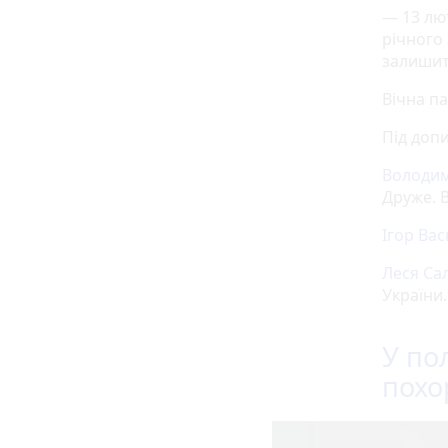
— 13 лю
річного 
залишит
Вічна па
Під допи
Володи
Друже. В
Ігор Вас
Леся Са
України.
У по
похо