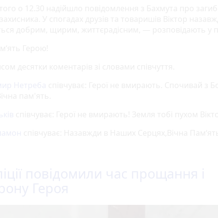
того о 12.30 надійшло повідомлення з Бахмута про загиб
захисника. У спогадах друзів та товаришів Віктор назав
ься добрим, щирим, життєрадісним, — розповідають у по
м‘ять Герою!
сом десятки коментарів зі словами співчуття.
мир Нетреба
співчуває: Герої не вмирають. Спочивай з Б
ічна пам'ять.
ьків
співчуває: Герої не вмирають! Земля тобі пухом Вікт
ламон
співчуває: Назавжди в Наших Серцях,Вічна Пам‘ят
ліції повідомили час прощання і
рону Героя