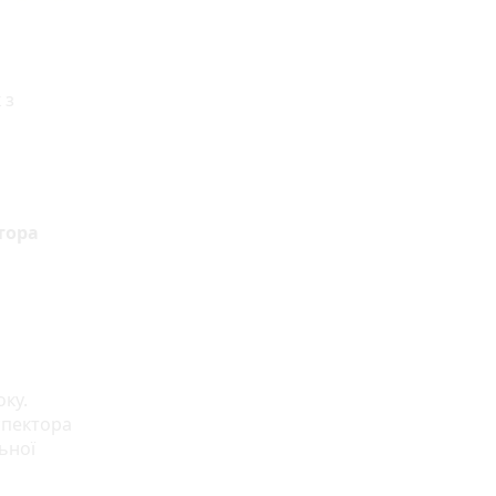
 з
тора
оку.
спектора
ьної