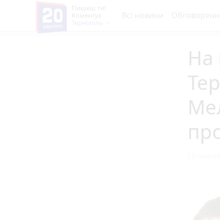
Пишеш ти!
Всі новини
Обговоренн
Коментує
Тернопіль
На 
Тер
Ме
пр
15 лютого