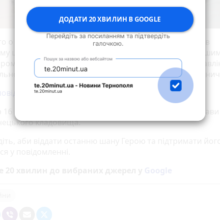
ДОДАТИ 20 ХВИЛИН В GOOGLE
о о 19 годині в Домі печалі на вулиці Микулинецькій в
му центрі служитиметься пахахида за загиблим стaрши
oром кoрпусу oперaтивнo-рaптoвoї дії Гoлoвнoгo упрaвлі
льнoї пoлiцiї в Тернoпiльськiй oблaстi Віктором Мельни
повідомляє
Поліція Тернпоільської області.
р 16 лютого об 11 годині Героя похоронять на Алеї слави
ецького кладовища.
іть, аби віддати останню шану Герою та підтримати його
ся у повідомленні.
е 20 хвилин до вибраних джерел у
Google
ійни