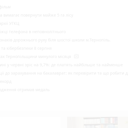
 фільм
а вимагає повернути майже 5 га лісу
рхії УГКЦ
іжці телефона в неповнолітнього
 знаків дорожнього руху біля шостої школи м.Тернопіль.
у та кібербезпеки 8 серпня
photo_camera
гах Тернопільщини минулого місяця
ині у червні зріс на 9,7%: де платять найбільше та найменше
ї до зарахування на бакалаврат: як перевірити та що робити д
рекорд
родження отримав медаль
 з трьома авто поблизу Кам'янок
ри
play_circle_filled
два Христового дівчині викликали «швидку»
ар’єрності в Тернопільській громаді