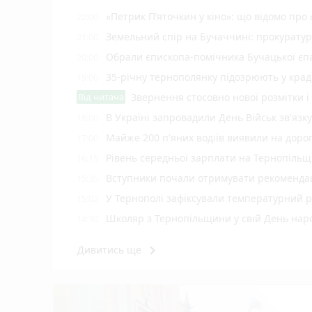
«Петрик П’яточкин у кіно»: що відомо про
22:00
Земельний спір на Бучаччині: прокуратур
21:00
Обрали єпископа-помічника Бучацької єпа
20:00
35-річну тернополянку підозрюють у крад
19:00
Від читача
Звернення стосовно нової розмітки і
В Україні запровадили День Військ зв'язк
18:00
Майже 200 п'яних водіїв виявили на доро
17:00
Рівень середньої зарплати на Тернопільщ
16:15
Вступники почали отримувати рекомендаці
15:35
У Тернополі зафіксували температурний 
15:02
Школяр з Тернопільщини у свій День на
14:30
Судитимуть водія Opel за смертельну ДТП
14:00
keyboard_arrow_right
Дивитись ще
Горів балкон в багатоповерхівці на Банде
13:30
Під час святкової служби у соборі Різ
12:54
Призначили уповноваженого з питань безб
12:30