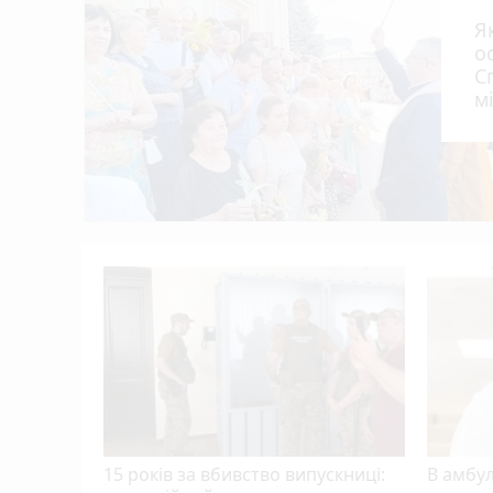
У Тернополі планують встановити 12 соняч
12:00
Я
В амбулаторії №6 Тернополя розпочав роб
11:29
о
С
У Кременці зіткнулися дві автівки — по
10:44
м
Жінка з Тернопільського району продавала
10:30
Ветеранський бізнес може отримати по 1 
10:00
альні
 5
15 років за вбивство випускниці:
В амбу