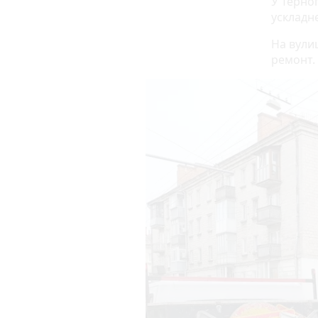
У Терноп
ускладн
На вули
ремонт.