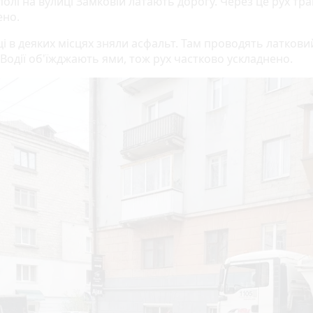
олі на вулиці Замковій латають дорогу. Через це рух тр
ено.
ці в деяких місцях зняли асфальт. Там проводять латкови
 Водії об'їжджають ями, тож рух частково ускладнено.