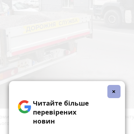
×
Читайте більше
перевірених
омили у міській раді, наразі роботи з поточного ремонт
новин
ого покриття тривають на вулицях: