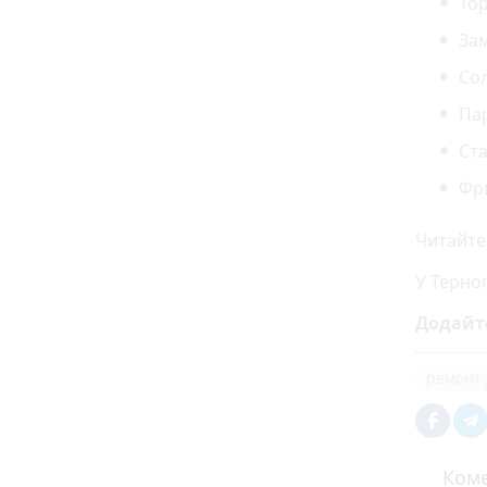
То
За
Сол
Па
Ст
Фр
Читайте
У Терно
Додайт
ремонт 
Коме