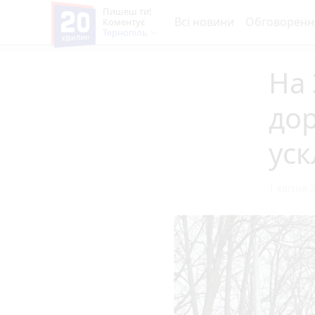
Пишеш ти!
Всі новини
Обговоренн
Коментує
Тернопіль
На
дор
ус
1 квітня 