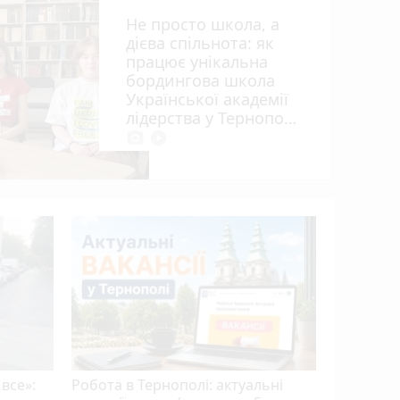
Не просто школа, а
дієва спільнота: як
працює унікальна
бордингова школа
Української академії
ія»
лідерства у Тернополі
photo_camera
play_circle_filled
15 років 
апеляцій
Василю Г
 все»:
Робота в Тернополі: актуальні