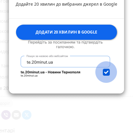
рговиця,
Додайте 20 хвилин до вибраних джерел в Google
мкова,
омії Крушельницької,
ркова,
ДОДАТИ 20 ХВИЛИН В GOOGLE
аніслава Монюшка,
идерика Шопена.
 також:
полі ремонтують дороги на шести вулицях
е 20 хвилин до вибраних джерел у
Google
доріг
нтарі