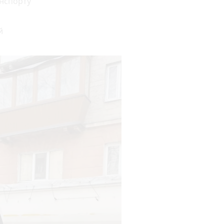
анспорту
й