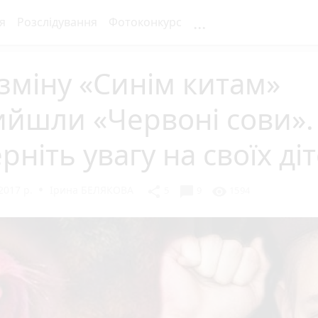
...
я
Розслідування
Фотоконкурс
зміну «Синім китам»
ийшли «Червоні сови».
рніть увагу на своїх ді
2017 р.
Ірина БЕЛЯКОВА
chat_bubble
share
visibility
5
9
1594