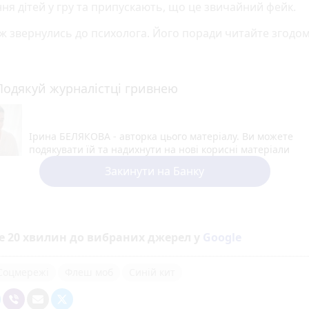
ня дітей у гру та припускають, що це звичайний фейк.
ж звернулись до психолога. Його поради читайте згодом
Подякуй журналістці гривнею
Ірина БЕЛЯКОВА - авторка цього матеріалу. Ви можете
подякувати їй та надихнути на нові корисні матеріали
Закинути на Банку
е 20 хвилин до вибраних джерел у
Google
Соцмережі
Флеш моб
Синій кит