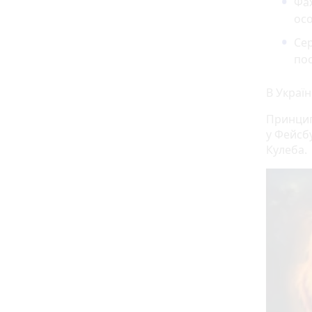
Фах
осо
Сер
пос
В Україн
Принцип 
у Фейсб
Кулеба.