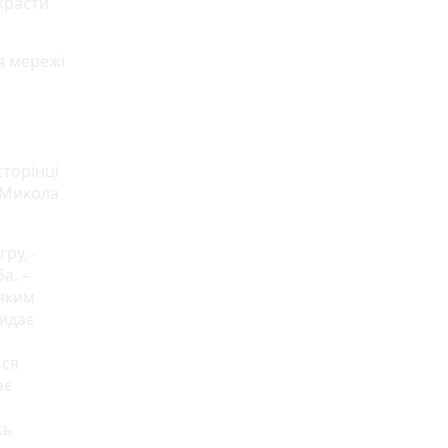
 красти
в мережі
сторінці
 Микола
ру, -
а. –
 яким
кидає
ься
ає
сь