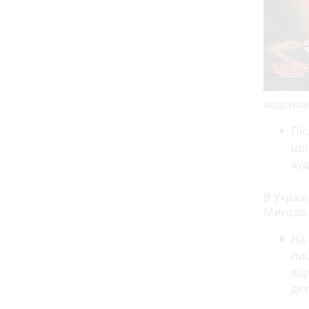
надсилаю
Піс
що 
ауд
В Україн
Микола 
На 
пиш
від
дет