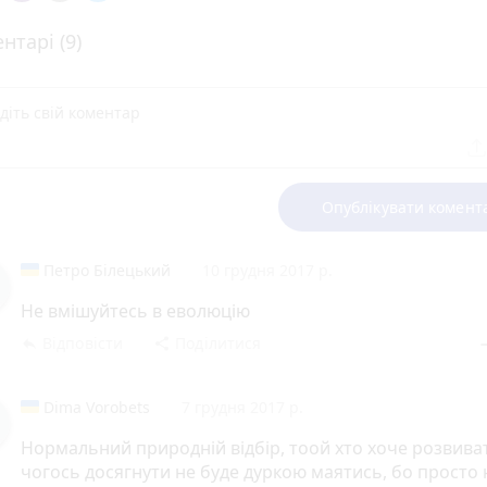
нтарі (9)
Опублікувати комент
Петро Білецький
10 грудня 2017 р.
Не вмішуйтесь в еволюцію
Відповісти
Поділитися
reply
share
rem
Dima Vorobets
7 грудня 2017 р.
Нормальний природній відбір, тоой хто хоче розвива
чогось досягнути не буде дуркою маятись, бо просто 