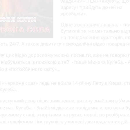
завдання – її шантажують, що
адресу і прийдуть до неї на
«розбірки».
Одне з основних завдань – по
бути online, моментально від
на повідомлення кураторів, як
ть 24/7. А також дивитися психоделічні відео посеред н
ля цих відео дорослому можна посивіти, вже не говорю п
відбувається із психікою дітей, - пише Микола Кулеба. - 
іо з «потойбічного світу»…
і «Червона сова» ледь не вбила 14-річну Леру з Києва, с
Кулеба.
наступний день після зникнення, дитину знайшли в Умані
е пан Кулеба. - Знайомі дівчини повідомили, що вона бу
чуженому стані, з порізами на руках, повністю розібран
алі телефоном і інструкцією у кишені для подальших дій.