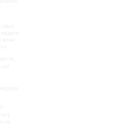
 знають
стійно
повідати
і вони
очі.
ро те,
А ще
тверджує
, -
ла у
им на