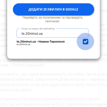
ДОДАТИ 20 ХВИЛИН В GOOGLE
реєстрацією може ховатись прихована. А там вже завда
 діб.
з IT технологій кажуть, таким чином у дітей можуть крас
 дані та інтимні фото для подальшого шантажу. Те, шо в 
оронений, нічого не означає. В інтернеті легко скачуют
ні VPN програми, які дають можливість, хоч і з деякими
дами, але зайти на сайт. Заборонити їх може хіба РНБО.
 сова – це або звичайна страшилка, або лише зародок в
уть фахівці, адже в сові – близько 10 різних груп, у киті б
 в них – багато українців.
и кажуть: такі групи виникатимуть постійно. Це як анал
заків-розбійників. Заборонити дітям інтернет – нереаль
ають розуміти, чому діти йдуть саме в групу смерті. Ско
не вистачає уваги.
і комунікації головного управління нацполіції в області
ють, що на Тернопільщині не було зафіксовано випадків