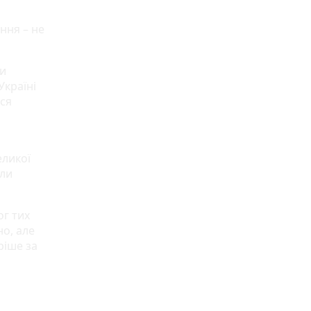
ння – не
ти
Україні
ься
еликої
ули
ог тих
но, але
ріше за