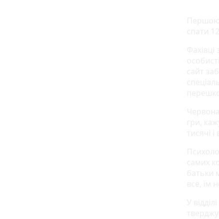
Першою 
спати 12
Фахівці 
особисті
сайт заб
спеціаль
перешко
Червона
гри, каж
тисячі і
Психолог
самих ко
батьки м
все, їм 
У відділ
тверджу