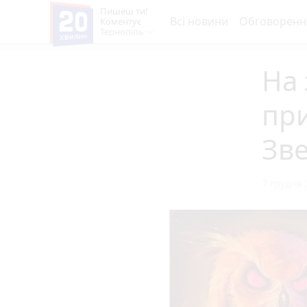
Пишеш ти!
Всі новини
Обговоренн
Коментує
Тернопіль
На 
пр
Зве
7 грудня 