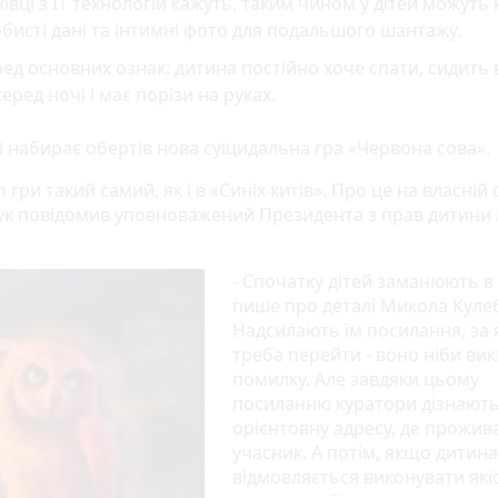
івці з IT технологій кажуть, таким чином у дітей можуть
бисті дані та інтимні фото для подальшого шантажу.
ед основних ознак: дитина постійно хоче спати, сидить 
еред ночі і має порізи на руках.
і набирає обертів нова суїцидальна гра «Червона сова».
гри такий самий, як і в «Синіх китів». Про це на власній 
ук повідомив уповноважений Президента з прав дитини
- Спочатку дітей заманюють в г
пише про деталі Микола Кулеб
Надсилають їм посилання, за
треба перейти - воно ніби ви
помилку. Але завдяки цьому
посиланню куратори дізнают
орієнтовну адресу, де прожив
учасник. А потім, якщо дитина
відмовляється виконувати які