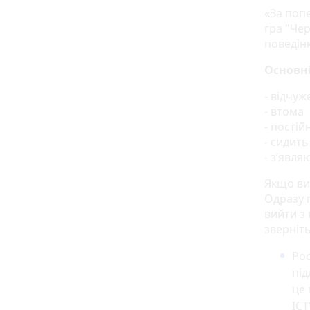
«За поп
гра "Чер
поведін
Основні
- відчуж
- втома
- постій
- сидить
- з’явля
Якщо ви 
Одразу 
вийти з 
зверніть
Рос
під
це 
ICT