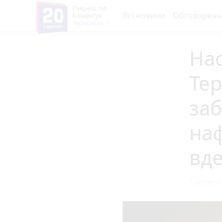
Пишеш ти!
Всі новини
Обговоренн
Коментує
Тернопіль
Нас
Тер
за
на
вде
5 вересня