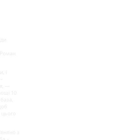
уди
 Роман
, і
 –
х, —
лощі 10
обаза,
щоб
 цього
івняно з
ба –