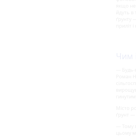
якщо не
йдуть в 
ґрунту —
приліт 
Чим 
— Будь-
Роман Н
сільгос
вирощув
гинутим
Місто р
ґрунт — 
— Тому п
цьому мі