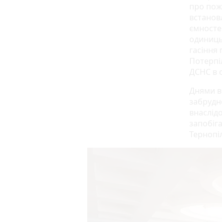
про пож
встанов
ємносте
одиниць
гасіння
Потерпі
ДСНС в 
Днями в 
забрудн
внаслід
запобіг
Тернопі