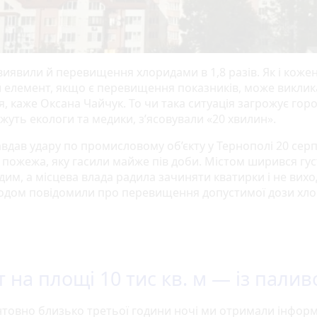
виявили й перевищення хлоридами в 1,8 разів. Як і коже
й елемент, якщо є перевищення показників, може виклик
я, каже Оксана Чайчук. То чи така ситуація загрожує го
жуть екологи та медики, з’ясовували «20 хвилин».
авдав удару по промисловому об’єкту у Тернополі 20 серп
 пожежа, яку гасили майже пів доби. Містом ширився гу
им, а місцева влада радила зачиняти кватирки і не вихо
годом повідомили про перевищення допустимої дози хло
т на площі 10 тис кв. м — із пали
товно близько третьої години ночі ми отримали інфор