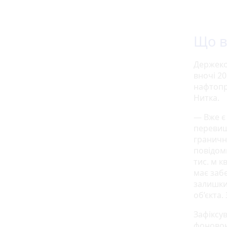
Що в
Держекоі
вночі 2
нафтопр
Нитка.
— Вже є
перевище
граничн
повідом
тис. м к
має заб
залишки
об’єкта.
Зафіксу
фоновою