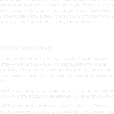
має гранично допустимих концентрацій, береться фонов
тій місцевості збоку від місця забруднення та відбирают
 і тоді порівнюють. Взяли фонову пробу, згодом пробу, 
і пожежа, — концентрація хлоридів збільшена.
і кому загрожує?
які надлишки концентрації будь-яких речовин шкодять, 
итка. — Але це якщо, скажімо, вирощувати там якусь
ппродукцію. Якщо внаслідок сильних дощів не вимивало і
ати – нікому загрозу не нестиме. Але ймовірно рослини
уть.
озуміє, що у випадку сильних дощів та злив вода розмив
усе може піти в дощову каналізацію і в Тернопільський 
рийняли рішення вивозити ґрунт, і, крім того, Тернопіль
сці локалізовувати дощову каналізацію, де є виходи і вод