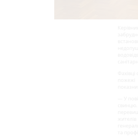
Керівни
забрудн
встанов
недопущ
водовід
санітарн
Фахівці
пожежі п
показни
— У пов
свинцю.
перевищ
жителів 
генерал
та проф