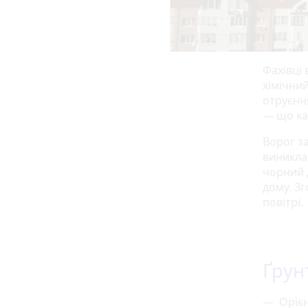
Фахівці 
хімічни
отруєнн
— що ка
Ворог з
виникла
чорний д
дому. З
повітрі.
Ґрун
— Орієн