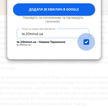
ДОДАТИ 20 ХВИЛИН В GOOGLE
ку товариства, куди прилетіло, дали доручення видалити
ений шар ґрунту, а натомість завезти родючий. А також
ити відповідні фільтри на дощеприймальних решітках з
ення потрапляння залишків нафтопродуктів у систему
ведення і забезпечити приведення території у належний
о-технічний стан.
 обласного центру контролю та профілактики хвороб піс
роводили заміри якості ґрунту, повітря та санітарно-гіг
ків води.
ітрі все нормалізувалося. У ґрунті ми не виявили перев
 У Тернопільському ставі та питній воді також не знайшл
ених показників шкідливих речовин. Тому жодної небез
регіону наразі немає, — доповіла під час засідання комісі
ьна директорка ДУ «Тернопільський обласний центр ко
ілактики хвороб МОЗ України» Оксана Чайчук.