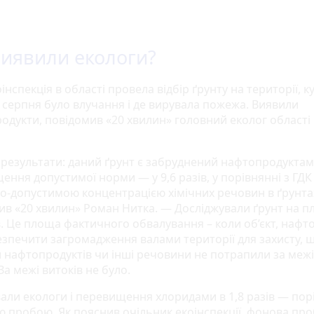
иявили екологи?
нспекція в області провела відбір ґрунту на території, к
0 серпня було влучання і де вирувала пожежа. Виявили
одукти, повідомив «20 хвилин» головний еколог області
 результати: даний ґрунт є забруднений нафтопродуктами
ння допустимої норми — у 9,6 разів, у порівнянні з ГДК
о-допустимою концентрацією хімічних речовин в ґрунта
ив «20 хвилин» Роман Нитка. — Досліджували ґрунт на п
в. Це площа фактичного обвалування – коли об’єкт, нафт
езпечити загромадження валами території для захисту, 
 нафтопродуктів чи інші речовини не потрапили за межі
 За межі витоків не було.
вали екологи і перевищення хлоридами в 1,8 разів — пор
 пробою. Як пояснив очільник екоінспекції, фонова про