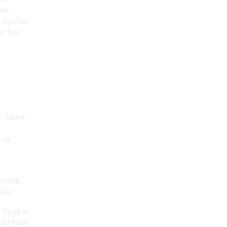
а –
ь проби
де був
— каже
 не
атиме
став.
 буде в
а стікає