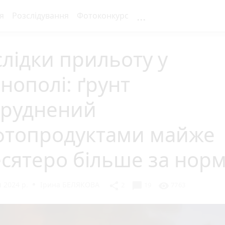
...
я
Розслідування
Фотоконкурс
лідки прильоту у
нополі: ґрунт
бруднений
фтопродуктами майже
сятеро більше за нор
 2024 р.
Ірина БЕЛЯКОВА
chat_bubble
share
visibility
2
19
7763