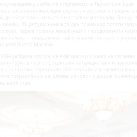
ежу на одному з об’єктів з підприємств Тернополя. Було
лено загоряння внаслідок влучання ворожого предмета в
й, де зберігались паливно-мастильні матеріали. Понад 2
 техніки, 90 рятувальників та два пожежних потяги залу
 пожежі. Наразі пожежу локалізували і продовжують гасит
лих немає, — повідомляв тоді очільник головного управ
області Віктор Маслей.
ОВА засідала комісія, на якій звернули увагу на питання
ення ґрунтів нафтопродуктами та продуктами їх загорян
ок нічної атаки Тернополя. Обговорили й можливі шляхи
ання потраплянню шкідливих речовин у дощові колектор
льський став.