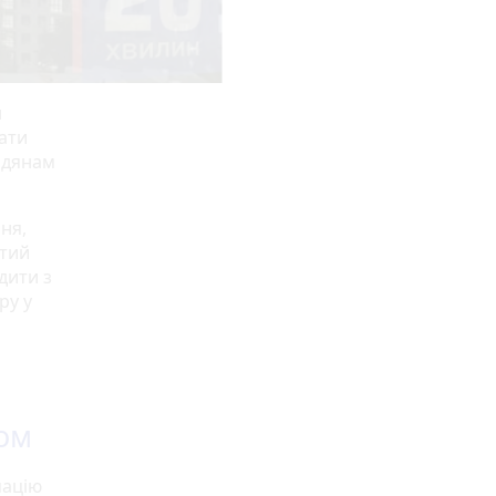
н
ати
родянам
ня,
стий
дити з
ру у
вом
мацію