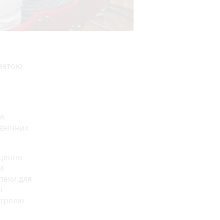
 метою
ля
ієнічних
ищення
и
пеки для
ї
нтролю