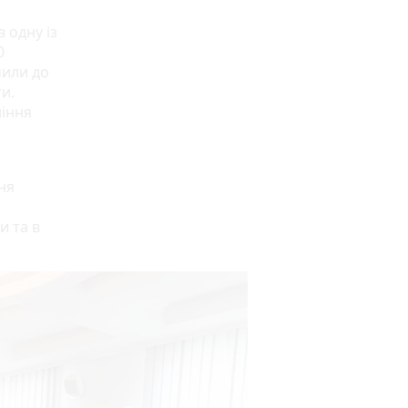
 одну із
0
чили до
и.
ління
ня
и та в