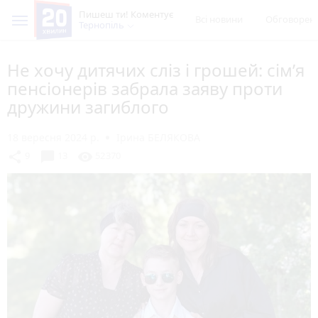
Пишеш ти! Коментує
Всі новини
Обговорен
Тернопіль
Не хочу дитячих сліз і грошей: сімʼя
пенсіонерів забрала заяву проти
дружини загиблого
18 вересня 2024 р.
Ірина БЕЛЯКОВА
chat_bubble
share
visibility
9
13
52370