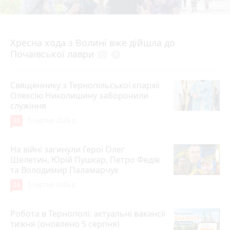
4 серпня 2026 р.
Хресна хода з Волині вже дійшла до
Почаївської лаври
photo_camera
play_circle_filled
Священнику з Тернопільської єпархії
Олексію Николишину заборонили
служіння
36
5 серпня 2026 р.
На війні загинули Герої Олег
Шелетин, Юрій Пушкар, Петро Федів
та Володимир Паламарчук
24
5 серпня 2026 р.
Робота в Тернополі: актуальні вакансії
тижня (оновлено 5 серпня)