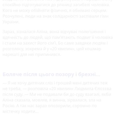
спокійно підготуватися до річниці загибелі чоловіка.
Кого не можу обійняти фізично, я обнімаю серцем.
Розчулені, люди на знак солідарності заспівали гімн
України.
Зараз, зізналася Аліна, вона відчуває полегшення і
вдячність до людей, що пам’ятають подвиг її чоловіка
і стали на захист його сім’ї. Бо саме завдяки людям і
розголосу, зокрема й у «20 хвилин», цей кошмар
нарешті для неї припинився.
Боляче після цього позору і брехні…
— Я не хочу дитячих сліз і грошей мені дитячих теж
не треба, — розповіла «20 хвилин» Людмила Єлісєєва
після суду. — Ми не подавали би до суду взагалі, якби
Аліна сказала, мовляв, я винна, зірвалася, зла на
Росію. А так нас зараз опозорили, соромно по
містечку ходити…