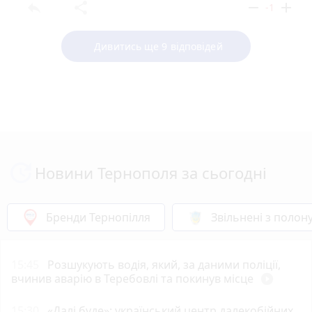
reply
share
remove
add
-1
Дивитись ще 9 відповідей
Новини Тернополя за сьогодні
Бренди Тернопілля
Звільнені з полон
15:45
Розшукують водія, який, за даними поліції,
вчинив аварію в Теребовлі та покинув місце
play_circle_filled
15:30
«Далі буде»: український центр далекобійних