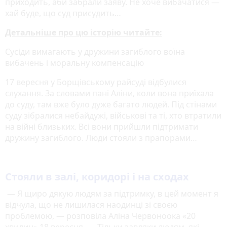
приходить, аби забрали заяву. Не хоче вибачатися —
хай буде, що суд присудить…
Детальніше про цю історію читайте:
Сусіди вимагають у дружини загиблого воїна
вибачень і моральну компенсацію
17 вересня у Борщівському райсуді відбулися
слухання. За словами пані Аліни, коли вона приїхала
до суду, там вже було дуже багато людей. Під стінами
суду зібралися небайдужі, військові та ті, хто втратили
на війні близьких. Всі вони прийшли підтримати
дружину загиблого. Люди стояли з прапорами…
Стояли в залі, коридорі і на сходах
— Я щиро дякую людям за підтримку, в цей момент я
відчула, що не лишилася наодинці зі своєю
проблемою, — розповіла Аліна Червоноока «20