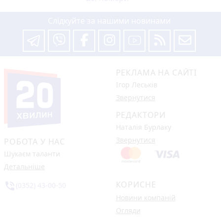
Слідкуйте за нашими новинами
РЕКЛАМА НА САЙТІ
Ігор Леськів
Звернутися
РЕДАКТОРИ
Наталія Бурлаку
Звернутися
РОБОТА У НАС
Шукаєм таланти
Детальніше
КОРИСНЕ
phone_in_talk
(0352) 43-00-50
Новини компаній
Огляди