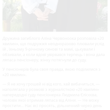
Дружина загиблого Аліна Червоноока розповіла «20
хвилин», що подружжя неодноразово плювали услід
їй , їхньому 9-річному синові та мамі, цькували і
обзивали, а коли вдові увірвався терпець і вона дала
ляпаса пенсіонеру, жінку потягнули до суду.
У пенсіонерів була своя правда, якою поділилися з
«20 хвилин».
— Я не хочу грошей ні від кого, хай вибачиться, —
наполягала у розмові з журналісткою «20 хвилин»
напередодні суду пенсіонерка Людмила Єлісєєва,
чоловік якої отримав ляпаса від Аліни. — Не можу
простити… Нас всі просять, дільничний через день