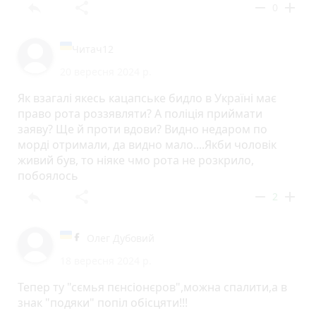
reply
share
remove
add
0
Читач12
20 вересня 2024 р.
Як взагалі якесь кацапське бидло в Україні має
право рота роззявляти? А поліція приймати
заяву? Ще й проти вдови? Видно недаром по
морді отримали, да видно мало....Якби чоловік
живий був, то ніяке чмо рота не розкрило,
побоялось
reply
share
remove
add
2
Олег Дубовий
18 вересня 2024 р.
Тепер ту "сємья пєнсіонєров",можна спалити,а в
знак "подяки" попіл обісцяти!!!