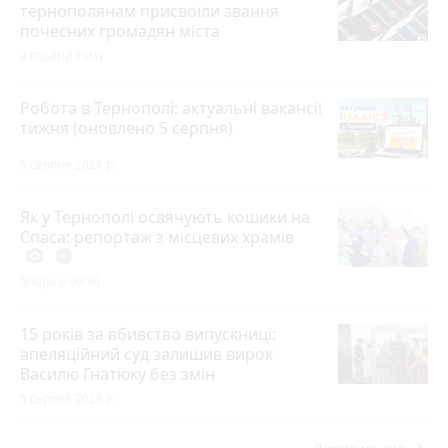
тернополянам присвоїли звання
почесних громадян міста
2 години тому
Робота в Тернополі: актуальні вакансії
тижня (оновлено 5 серпня)
5 серпня 2026 р.
Як у Тернополі освячують кошики на
Спаса: репортаж з місцевих храмів
photo_camera
play_circle_filled
Вчора о 09:30
15 років за вбивство випускниці:
апеляційний суд залишив вирок
Василю Гнатюку без змін
5 серпня 2026 р.