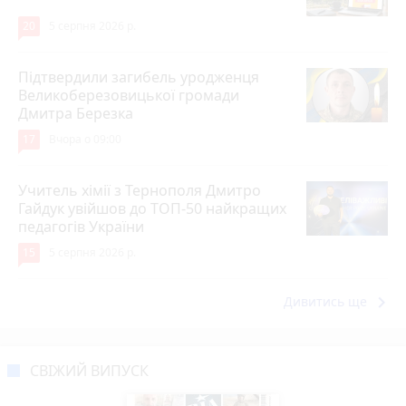
20
5 серпня 2026 р.
Підтвердили загибель уродженця
Великоберезовицької громади
Дмитра Березка
17
Вчора о 09:00
Учитель хімії з Тернополя Дмитро
Гайдук увійшов до ТОП-50 найкращих
педагогів України
15
5 серпня 2026 р.
keyboard_arrow_right
Дивитись ще
СВІЖИЙ ВИПУСК