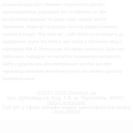
розміром аудиторії. Новини створюються для Вас
мультимедійною редакцією RIA та 20minut.ua. Ми
висвітлюємо важливі та цікаві події, людей, життя
Тернополя. Редакція запрошує читачів додавати власні
новини в розділ "Від читачів". Сайт 20minut.ua входить до
видавничої групи RIA Media, яка також є частиною Медіа
корпорації RIA © 20minut.ua. Усі права захищені. Будь-яка
публiкацiя, передрук чи наступне поширення матеріалів
сайту у друкованих або електронних засобах масової
інформації можлива винятково у разі письмового дозволу
правовласника.
©2017-2025 20minut.ua
вул. Дубовецька, буд. 1-б, м. Тернопіль, 46001;
[email protected]
Cуб'єкт у сфері онлайн-медіа; ідентифікатор медіа
- R40-05634.