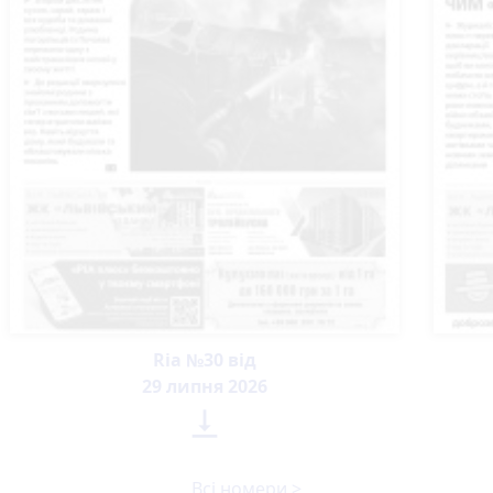
Ria №30 від
29 липня 2026

Всі номери >