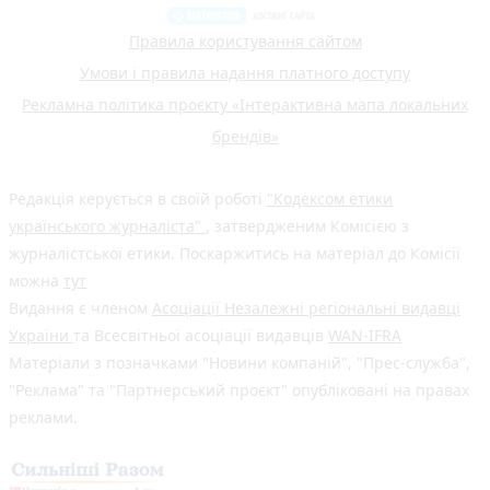
Правила користування сайтом
Умови і правила надання платного доступу
Рекламна політика проєкту «Інтерактивна мапа локальних
брендів»
Редакція керується в своїй роботі
"Кодексом етики
українського журналіста"
, затвердженим Комісією з
журналістської етики. Поскаржитись на матеріал до Комісії
можна
тут
Видання є членом
Асоціації Незалежні регіональні видавці
України
та Всесвітньої асоціації видавців
WAN-IFRA
Матеріали з позначками "Новини компаній", "Прес-служба",
"Реклама" та "Партнерський проєкт" опубліковані на правах
реклами.