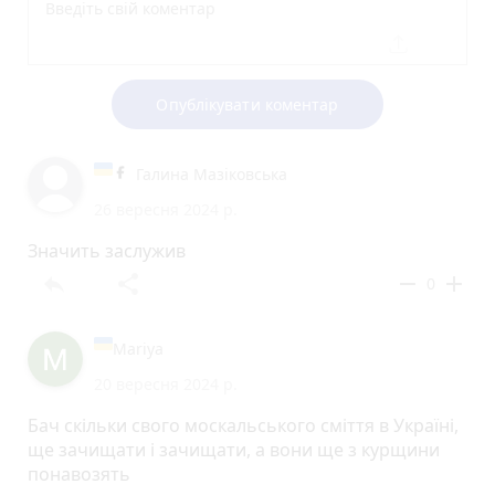
Опублікувати коментар
Галина Мазіковська
26 вересня 2024 р.
Значить заслужив
reply
share
remove
add
0
Mariya
20 вересня 2024 р.
Бач скільки свого москальського сміття в Україні,
ще зачищати і зачищати, а вони ще з курщини
понавозять