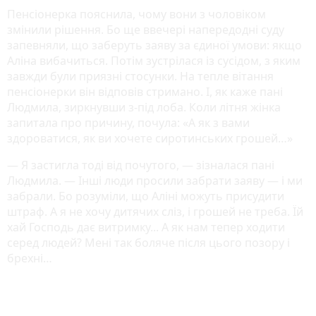
Пенсіонерка пояснила, чому вони з чоловіком
змінили рішення. Бо ще ввечері напередодні суду
запевняли, що заберуть заяву за єдиної умови: якщо
Аліна вибачиться. Потім зустрілася із сусідом, з яким
завжди були приязні стосунки. На тепле вітання
пенсіонерки він відповів стримано. І, як каже пані
Людмила, зиркнувши з-під лоба. Коли літня жінка
запитала про причину, почула: «А як з вами
здороватися, як ви хочете сиротинських грошей…»
— Я застигла тоді від почутого, — зізналася пані
Людмила. — Інші люди просили забрати заяву — і ми
забрали. Бо розуміли, що Аліні можуть присудити
штраф. А я не хочу дитячих сліз, і грошей не треба. Їй
хай Господь дає витримку... А як нам тепер ходити
серед людей? Мені так боляче після цього позору і
брехні…