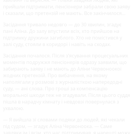
хвилин» 18 вересня. — Тільки завдяки людям, які
прийшли підтримати, пенсіонери забрали свою заяву
і сказали, що претензій не мають. Все закінчилося…
Засідання тривало недовго — до 30 хвилин, згадує
пані Аліна. До залу впустили всіх, хто прийшов на
підтримку дружини загиблого. Хто не помістився у
залі суду, стояли в коридорі і навіть на сходах.
Засідання почалося. Після з’ясування процесуальних
моментів подружжя пенсіонерів одразу заявили, що
забирають заяву і не мають до Аліни Червоноокої
жодних претензій. Про вибачення, на якому
наполягали у розмові з журналісткою напередодні
суду, — ані слова. Про гроші за компенсацію
моральної шкоди теж не згадували. Після цього суддя
пішла в нарадчу кімнату і невдовзі повернулася з
ухвалою.
— Я вийшла зі словами подяки до людей, які чекали
під судом, — згадує Аліна Червоноока. — Саме
завдяки їм і всім, хто нас підтримував, я нарешті можу