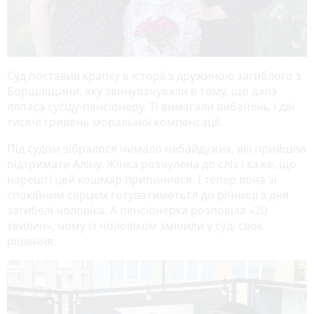
Суд поставив крапку в історії з дружиною загиблого з
Борщівщини, яку звинувачували в тому, що дала
ляпаса сусіду-пенсіонеру. Ті вимагали вибачень і дві
тисячі гривень моральної компенсації.
Під судом зібралося чимало небайдужих, які прийшли
підтримати Аліну. Жінка розчулена до сліз і каже, що
нарешті цей кошмар припинився. І тепер вона зі
спокійним серцем готуватиметься до річниці з дня
загибелі чоловіка. А пенсіонерка розповіла «20
хвилин», чому із чоловіком змінили у суді своє
рішення.