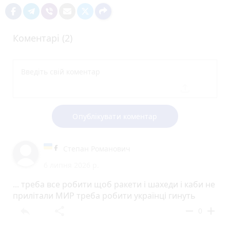
Коментарі (2)
Опублікувати коментар
Степан Романович
6 липня 2026 р.
... треба все робити щоб ракети і шахеди і каби не
прилітали МИР треба робити українці гинуть
reply
share
remove
add
0