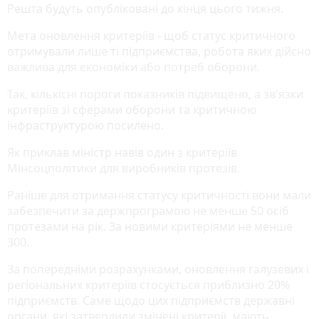
Решта будуть опубліковані до кінця цього тижня.
Мета оновлення критеріїв - щоб статус критичного
отримували лише ті підприємства, робота яких дійсно
важлива для економіки або потреб оборони.
Так, кількісні пороги показників підвищено, а зв'язки
критеріїв зі сферами оборони та критичною
інфраструктурою посилено.
Як приклав міністр навів один з критеріїв
Мінсоцполітики для виробників протезів.
Раніше для отримання статусу критичності вони мали
забезпечити за держпрограмою не менше 50 осіб
протезами на рік. За новими критеріями не менше
300.
За попередніми розрахунками, оновлення галузевих і
регіональних критеріїв стосується приблизно 20%
підприємств. Саме щодо цих підприємств державні
органи, які затвердили змінені критерії, мають