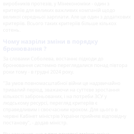
виробників протезів, у Мінекономіки - один з
критеріїв для великих важливих компаній щодо
великої середньої зарплати. Але це один з додаткових
критеріїв. Всього таких критеріїв більше кількох
сотень.
Чому назріли зміни в порядку
бронювання ?
За словами Соболева, востаннє підходи до
бронювання системно переглядалися понад півтора
роки тому - в грудні 2024 року.
"За умов повномасштабної війни це надзвичайно
тривалий період, зважаючи на суттєве зростання
кількості заброньованих, і на потреби ЗСУ у
людському ресурсі, перегляд критеріїв є
справедливим і своєчасним кроком. Для цього в
червні Кабінет міністрів України прийняв відповідну
постанову", - додав міністр.
Він зазначив, що
є три основні зміни
: зміна