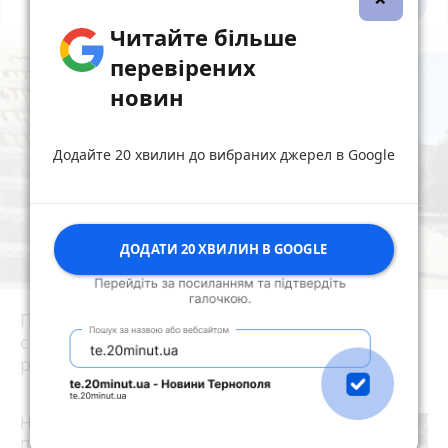
Всі новини
Підпишись
Читайте більше
перевірених
новин
Додайте 20 хвилин до вибраних джерел в Google
ДОДАТИ 20 ХВИЛИН В GOOGLE
Після потопу квартири на Коновальця, 20
сирі та цвітуть. Мешканці можуть
розраховувати на допомогу?
Не просто школа, а дієва спільнота: як
працює унікальна бордингова школа