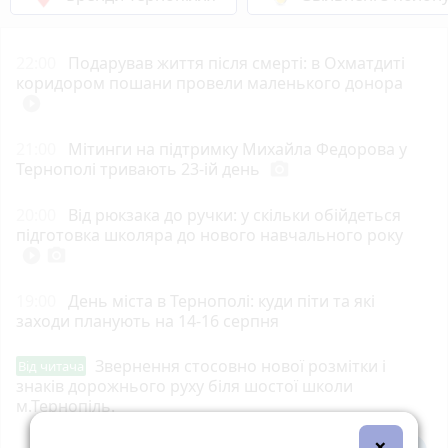
22:00
Подарував життя після смерті: в Охматдиті
коридором пошани провели маленького донора
play_circle_filled
21:00
Мітинги на підтримку Михайла Федорова у
Тернополі тривають 23-ій день
photo_camera
20:00
Від рюкзака до ручки: у скільки обійдеться
підготовка школяра до нового навчального року
play_circle_filled
photo_camera
19:00
День міста в Тернополі: куди піти та які
заходи планують на 14-16 серпня
Звернення стосовно нової розмітки і
Від читача
знаків дорожнього руху біля шостої школи
м.Тернопіль.
×