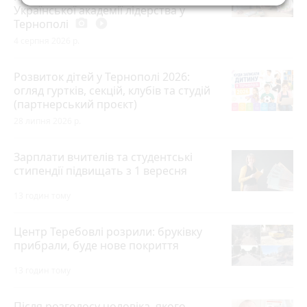
Української академії лідерства у
Тернополі
photo_camera
play_circle_filled
4 серпня 2026 р.
Розвиток дітей у Тернополі 2026:
огляд гуртків, секцій, клубів та студій
(партнерський проєкт)
28 липня 2026 р.
Зарплати вчителів та студентські
стипендії підвищать з 1 вересня
13 годин тому
Центр Теребовлі розрили: бруківку
прибрали, буде нове покриття
13 годин тому
Після розголосу чоловіка, якого