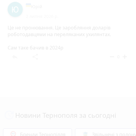
Юрій
2 липня 2026 р.
Це не пронювання. Це заробляння доларів
роботодавцями на переляканих ухилянтах.
Сам таке бачив в 2024р
reply
share
remove
add
0
Новини Тернополя за сьогодні
Бренди Тернопілля
Звільнені з полон