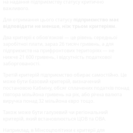
на надання підприємству статусу критично
важливого.
Для отримання цього статусу
підприємство має
відповідати не менше, ніж трьом критеріям
.
Два критерії є обов'язкові — це рівень середньої
заробітної плати, зараз 26 тисяч гривень, а для
підприємств на прифронтових територіях — не
нижче 21 600 гривень, і відсутність податкової
заборгованості.
Третій критерій підприємство обирає самостійно. Це
може бути базовий критерій, визначений
постановою Кабміну, обсяг сплачених податків понад
півтора мільйона гривень на рік, або річна валюта
виручка понад 32 мільйона євро тощо.
Також може бути галузевий чи регіональний
критерій, який встановлюється ЦОВ та ОВА.
Наприклад, в Мінсоцполітики є критерії для