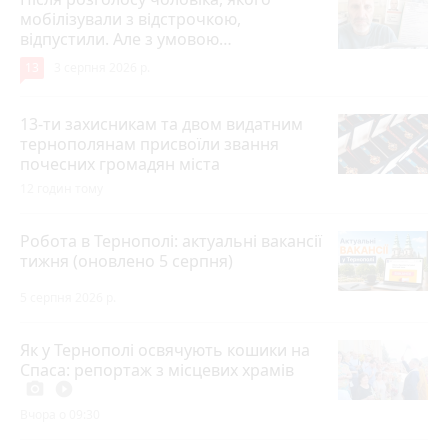
мобілізували з відстрочкою,
відпустили. Але з умовою…
13
3 серпня 2026 р.
13-ти захисникам та двом видатним
тернополянам присвоїли звання
почесних громадян міста
12 годин тому
Робота в Тернополі: актуальні вакансії
тижня (оновлено 5 серпня)
5 серпня 2026 р.
Як у Тернополі освячують кошики на
Спаса: репортаж з місцевих храмів
photo_camera
play_circle_filled
Вчора о 09:30