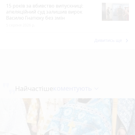
15 років за вбивство випускниці:
апеляційний суд залишив вирок
Василю Гнатюку без змін
5 серпня 2026 р.
keyboard_arrow_right
Дивитись ще
коментують
Найчастіше