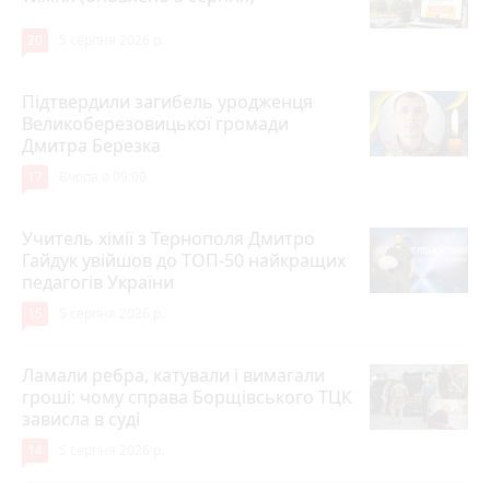
20
5 серпня 2026 р.
Підтвердили загибель уродженця
Великоберезовицької громади
Дмитра Березка
17
Вчора о 09:00
Учитель хімії з Тернополя Дмитро
Гайдук увійшов до ТОП-50 найкращих
педагогів України
15
5 серпня 2026 р.
Ламали ребра, катували і вимагали
гроші: чому справа Борщівського ТЦК
зависла в суді
14
5 серпня 2026 р.