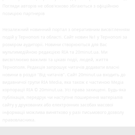
Погляди авторів не обов'язково збігаються з офіційною
позицією партнерів
Незалежний новинний портал з оперативним висвітленням
подій у Тернополі та області. Сайт новин №1 у Тернополі за
розміром аудиторії. Новини створюються для Вас
мультимедійною редакцією RIA та 20minut.ua. Ми
висвітлюємо важливі та цікаві події, людей, життя
Тернополя. Редакція запрошує читачів додавати власні
новини в розділ "Від читачів". Сайт 20minut.ua входить до
видавничої групи RIA Media, яка також є частиною Медіа
корпорації RIA © 20minut.ua. Усі права захищені. Будь-яка
публiкацiя, передрук чи наступне поширення матеріалів
сайту у друкованих або електронних засобах масової
інформації можлива винятково у разі письмового дозволу
правовласника.
©2017-2025 20minut.ua