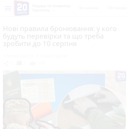
Пишеш ти! Коментує
Всі новини
Обговорен
Тернопіль
Нові правила бронювання: у кого
будуть перевірки та що треба
зробити до 10 серпня
1 липня 2026 р.
Ольга Турчак
chat_bubble
share
visibility
0
2
1009