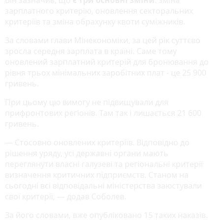
зарплатного критерію, оновлення секторальних
критеріїв та зміна обрахунку квоти суміжників.
За словами глави Мінекономіки, за цей рік суттєво
зросла середня зарплата в країні. Саме тому
оновлений зарплатний критерій для бронювання до
рівня трьох мінімальних заробітних плат - це 25 900
гривень.
При цьому цю вимогу не підвищували для
прифронтових регіонів. Там так і лишається 21 600
гривень.
— Стосовно оновлених критеріїв. Відповідно до
рішення уряду, усі державні органи мають
переглянути власні галузеві та регіональні критерії
визначення критичних підприємств. Станом на
сьогодні всі відповідальні міністерства заюстували
свої критерії, — додав Соболев.
За його словами, вже опубліковано 15 таких наказів.