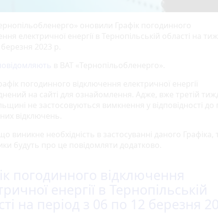
Тернопільобленерго» оновили Графік погодинного
ння електричної енергії в Тернопільській області на ти
 березня 2023 р.
повідомляють
в ВАТ «Тернопільобленерго».
рафік погодинного відключення електричної енергії
нений на сайті для ознайомлення. Адже, вже третій тиж
льщині не застосовуються вимкнення у відповідності до 
них відключень.
що виникне необхідність в застосуванні даного Графіка, 
ики будуть про це повідомляти додатково.
ік погодинного відключення
тричної енергії в Тернопільській
сті на період з 06 по 12 березня 2