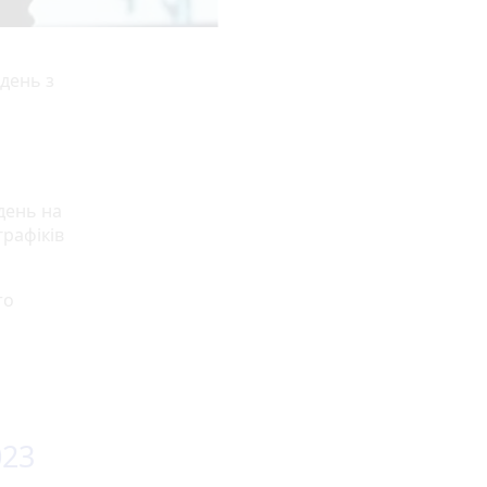
ждень з
день на
графіків
то
023