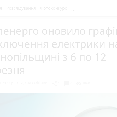
...
я
Розслідування
Фотоконкурс
енерго оновило графі
ключення електрики н
нопільщині з 6 по 12
резня
 2023 р.
Діана Олійник
chat_bubble
share
visibility
5
0
1860