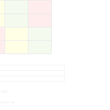
 про
.
тись на