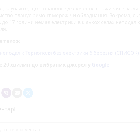
о, зауважте, що є планові відключення споживачів, коли
мство планує ремонт мереж чи обладнання. Зокрема, сьо
 до 17 години немає електрики в кількох селах неподалік
ля.
е також
а неподалік Тернополя без електрики 6 березня (СПИСОК)
е 20 хвилин до вибраних джерел у
Google
нтарі