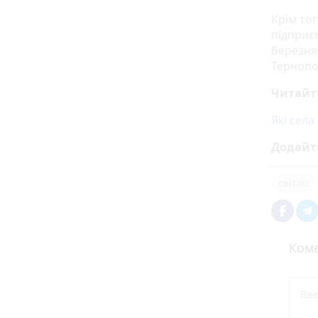
Крім тог
підприє
березня,
Тернопо
Читайт
Які сел
Додайт
світло
Коме