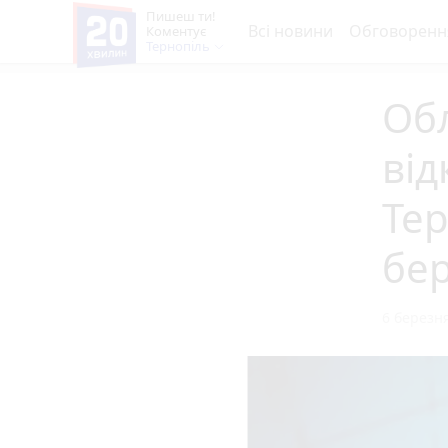
Пишеш ти!
Всі новини
Обговоренн
Коментує
Тернопіль
Обл
від
Тер
бе
6 березня