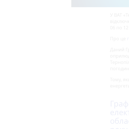
У ВАТ «
відключе
06 по 12
Про це
Даний Г
оприлюд
Тернопі
погодин
Тому, як
енергет
Граф
елек
обла