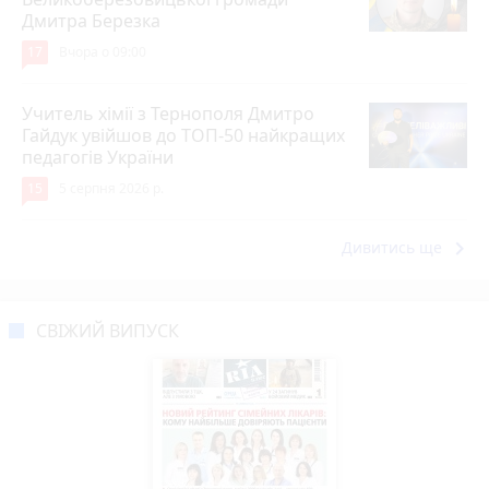
Дмитра Березка
17
Вчора о 09:00
Учитель хімії з Тернополя Дмитро
Гайдук увійшов до ТОП-50 найкращих
педагогів України
15
5 серпня 2026 р.
keyboard_arrow_right
Дивитись ще
СВІЖИЙ ВИПУСК