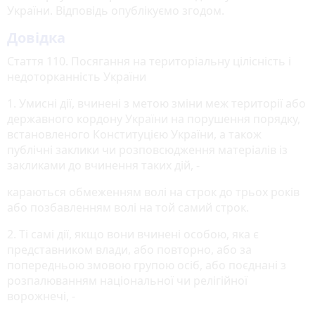
України. Відповідь опублікуємо згодом.
Довідка
Стаття 110. Посягання на територіальну цілісність і
недоторканність України
1. Умисні дії, вчинені з метою зміни меж території або
державного кордону України на порушення порядку,
встановленого Конституцією України, а також
публічні заклики чи розповсюдження матеріалів із
закликами до вчинення таких дій, -
караються обмеженням волі на строк до трьох років
або позбавленням волі на той самий строк.
2. Ті самі дії, якщо вони вчинені особою, яка є
представником влади, або повторно, або за
попередньою змовою групою осіб, або поєднані з
розпалюванням національної чи релігійної
ворожнечі, -