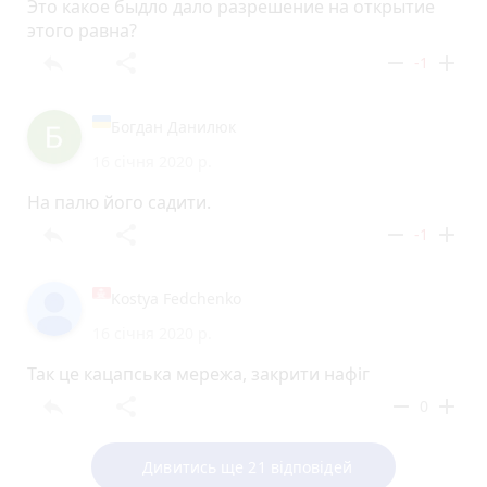
Это какое быдло дало разрешение на открытие
этого равна?
reply
share
remove
add
-1
Богдан Данилюк
16 січня 2020 р.
На палю його садити.
reply
share
remove
add
-1
Kostya Fedchenko
16 січня 2020 р.
Так це кацапська мережа, закрити нафiг
reply
share
remove
add
0
Дивитись ще 21 відповідей