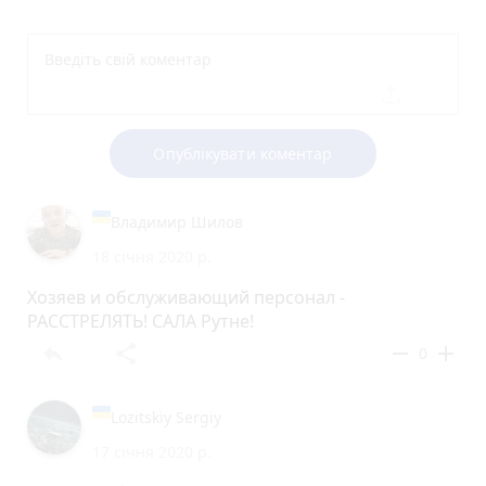
Опублікувати коментар
Владимир Шилов
18 січня 2020 р.
Хозяев и обслуживающий персонал -
РАССТРЕЛЯТЬ! САЛА Рутне!
reply
share
remove
add
0
Lozitskiy Sergiy
17 січня 2020 р.