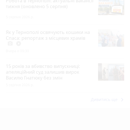
Робота в Тернополі: актуальні вакансії
тижня (оновлено 5 серпня)
5 серпня 2026 р.
Як у Тернополі освячують кошики на
Спаса: репортаж з місцевих храмів
photo_camera
play_circle_filled
Вчора о 09:30
15 років за вбивство випускниці:
апеляційний суд залишив вирок
Василю Гнатюку без змін
5 серпня 2026 р.
keyboard_arrow_right
Дивитись ще