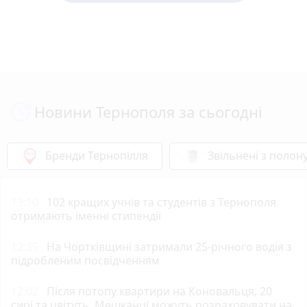
Новини Тернополя за сьогодні
Бренди Тернопілля
Звільнені з полон
13:10
102 кращих учнів та студентів з Тернополя
отримають іменні стипендії
12:35
На Чортківщині затримали 25-річного водія з
підробленим посвідченням
12:02
Після потопу квартири на Коновальця, 20
сирі та цвітуть. Мешканці можуть розраховувати на