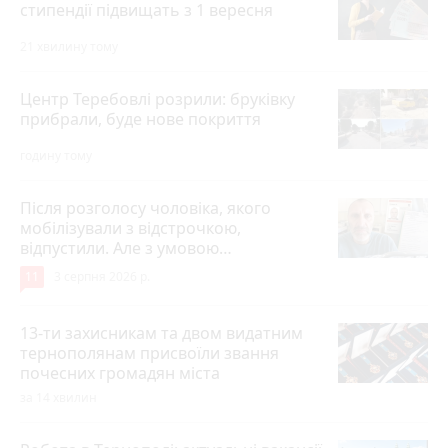
стипендії підвищать з 1 вересня
21 хвилину тому
Центр Теребовлі розрили: бруківку
прибрали, буде нове покриття
годину тому
Після розголосу чоловіка, якого
мобілізували з відстрочкою,
відпустили. Але з умовою…
11
3 серпня 2026 р.
13-ти захисникам та двом видатним
тернополянам присвоїли звання
почесних громадян міста
за 14 хвилин