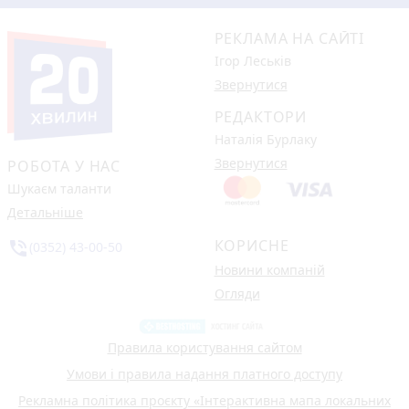
РЕКЛАМА НА САЙТІ
Ігор Леськів
Звернутися
РЕДАКТОРИ
Наталія Бурлаку
Звернутися
РОБОТА У НАС
Шукаєм таланти
Детальніше
КОРИСНЕ
phone_in_talk
(0352) 43-00-50
Новини компаній
Огляди
Правила користування сайтом
Умови і правила надання платного доступу
Рекламна політика проєкту «Інтерактивна мапа локальних