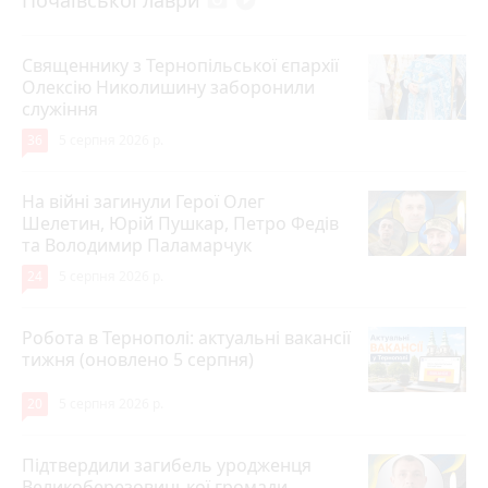
photo_camera
play_circle_filled
Священнику з Тернопільської єпархії
Олексію Николишину заборонили
служіння
36
5 серпня 2026 р.
На війні загинули Герої Олег
Шелетин, Юрій Пушкар, Петро Федів
та Володимир Паламарчук
24
5 серпня 2026 р.
Робота в Тернополі: актуальні вакансії
тижня (оновлено 5 серпня)
20
5 серпня 2026 р.
Підтвердили загибель уродженця
Великоберезовицької громади