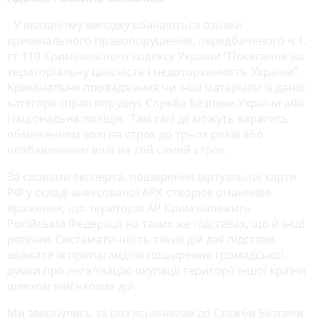
- У вказаному випадку вбачаються ознаки
кримінального правопорушення, передбаченого ч.1.
ст 110 Кримінального кодексу України “Посягання на
територіальну цілісність і недоторканність України”.
Кримінальне провадження чи інші матеріали із даної
категорії справ порушує Служба Безпеки України або
Національна поліція. Такі такі дії можуть каратись
обмеженням волі на строк до трьох років або
позбавленням волі на той самий строк.
За словами експерта, поширення віртуальної карти
РФ у складі анексованої АРК створює оманливе
враження, що територія АР Крим належить
Російській Федерації на таких же підставах, що й інші
регіони. Систематичність таких дій дає підстави
вважати їх пропагандою поширення громадської
думки про легалізацію окупації території іншої країни
шляхом військових дій.
Ми звернулись за роз'ясненнями до Служби Безпеки