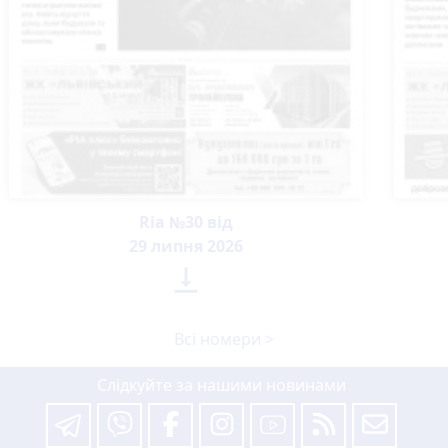
Ria №30 від
29 липня 2026

Всі номери >
Слідкуйте за нашими новинами