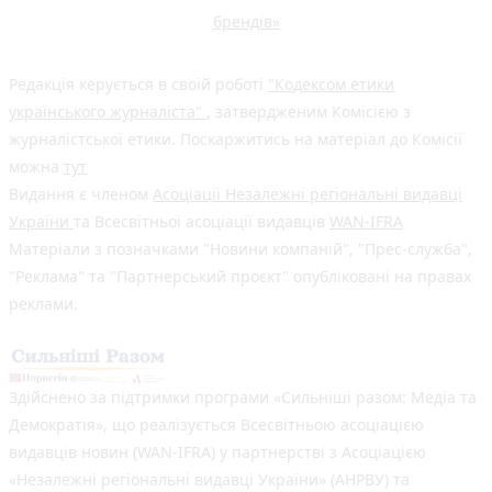
брендів»
Редакція керується в своїй роботі
"Кодексом етики
українського журналіста"
, затвердженим Комісією з
журналістської етики. Поскаржитись на матеріал до Комісії
можна
тут
Видання є членом
Асоціації Незалежні регіональні видавці
України
та Всесвітньої асоціації видавців
WAN-IFRA
Матеріали з позначками "Новини компаній", "Прес-служба",
"Реклама" та "Партнерський проєкт" опубліковані на правах
реклами.
Здійснено за підтримки програми «Сильніші разом: Медіа та
Демократія», що реалізується Всесвітньою асоціацією
видавців новин (WAN-IFRA) у партнерстві з Асоціацією
«Незалежні регіональні видавці України» (АНРВУ) та