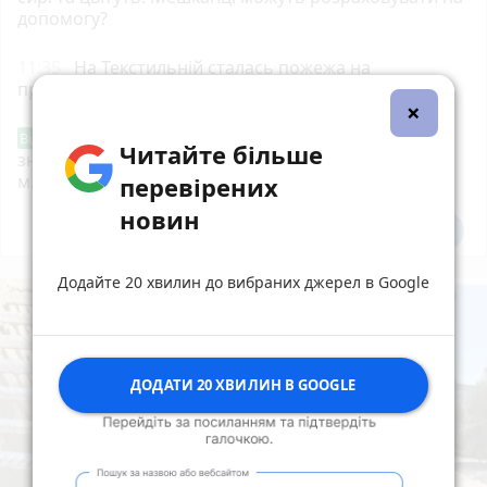
допомогу?
11:35
На Текстильній сталась пожежа на
приватному підприємстві
×
Звернення стосовно нової розмітки і
Від читача
Читайте більше
знаків дорожнього руху біля шостої школи
м.Тернопіль.
перевірених
новин
Всі новини
Підпишись
Додайте 20 хвилин до вибраних джерел в Google
ДОДАТИ 20 ХВИЛИН В GOOGLE