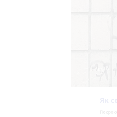
Як с
Покроко