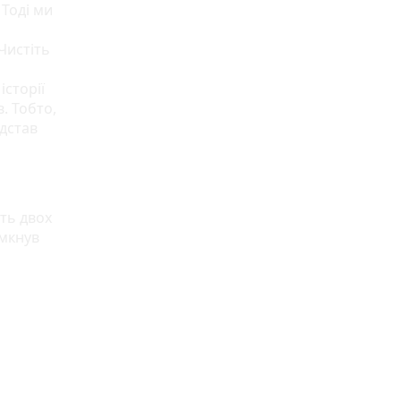
Тоді ми
Чистіть
історії
. Тобто,
ідстав
ть двох
имкнув