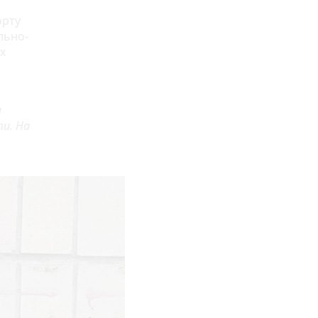
орту
льно-
х
и
и. На