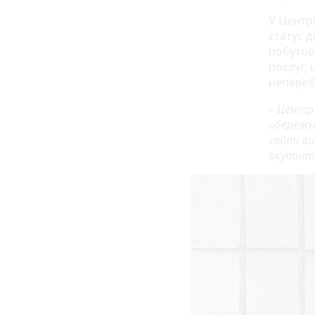
У Центр
статус 
побутови
послуг,
непереб
–
Центр 
обережн
сайті ви
окупанта