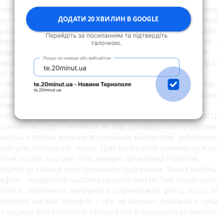
ше, намагайтеся під час спілкування з окупантами завж
ДОДАТИ 20 ХВИЛИН В GOOGLE
уч свідків, які можуть побачити що вас затримують, як
уація почне розвиватися у погану сторону. Не допускайт
уацій, коли ви залишаєтесь із окупантами один на один.
одьте добровільно у приміщення, зайняті окупантами.
агайтеся повідомити когось із знайомих по телефону 
о зустріч із окупантами є імовірною.
оли не носіть з собою речі, які можуть свідчити про будь
у діяльність проти окупаційної влади. Наприклад, відом
тивника, будь-які дані які стосуються інфраструктури,
обництва, осіб, які співпрацюють з окупантами, тощо. 
цінюватись противником як збір розвідувальної інформа
носіть з собою жодних агітаційних матеріалів, забороне
ератури, інструкцій, тощо. Цим ви можете привернути до
гу як особи, що має чіткі наміри організації підпілля.
дкуйте за своїми електронними гаджетами. Зараз мобіл
ефон – невід’ємна частина нашого життя. Там зберігают
такти, переписки, аккаунти в соцмережах, фото, тощо. 
олютно чистий телефон – теж не варіант, оскільки в суч
ті людина без контактів та профілів в соцмережах виклик