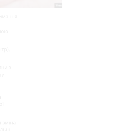
римання
йною
тр),
ини з
ти
а
ої
я зміна
більш