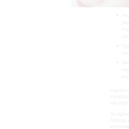
Не
укр
тер
адм
Про
пос
Ми
оку
вор
Наразі м
колабор
паспорти
За відо
підходу 
агресив