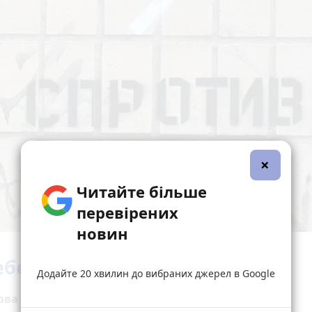
×
Читайте більше
перевірених
новин
ебе поводити з окупантами
Додайте 20 хвилин до вибраних джерел в Google
ва інструкція від Центру: