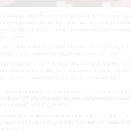
офіційне розпорядження про пришвидшення темпів от
аїнцями російських паспортів на тимчасово окупованих
иторіях (ТОТ) Херсонської області було видане окупаці
іністрацією.
 це розповідають у Центрі Національного спротиву (Цен
илаючись на інформацію від українського підпілля.
 продовжуємо розповідати нашим читачам важливі нов
пованих територій. Ми єдині у нашому бажанні перемог
ога, отже, повинні бути в курсі ситуації всієї країни.
осковське керівництво окупантів тисне на гауляйтерів т
антів на ТОТ, аби ті пришвидшували темпи насильницьк
зації, повідомляють у Центрі.
мостями Центру Національного спротиву, спостерігаєтьс
до даного процесу з боку окупаційних адміністрацій на 
ну модель.