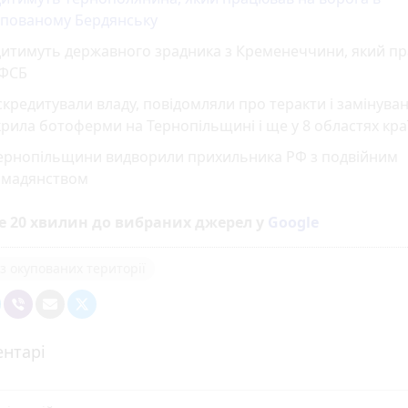
упованому Бердянську
дитимуть державного зрадника з Кременеччини, який п
 ФСБ
кредитували владу, повідомляли про теракти і замінуван
рила ботоферми на Тернопільщині і ще у 8 областях кра
Тернопільщини видворили прихильника РФ з подвійним
омадянством
е 20 хвилин до вибраних джерел у
Google
з окупованих території
нтарі