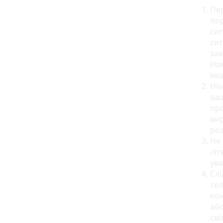
Пер
пор
сит
сит
зах
Нам
якщ
Нік
ваш
про
вир
роз
Не 
літ
ува
Слі
тел
кон
абс
сві