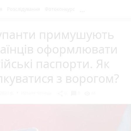
...
я
Розслідування
Фотоконкурс
упанти примушують
раїнців оформлювати
ійські паспорти. Як
лкуватися з ворогом?
2023 р.
Наталя Чепець
chat_bubble
share
visibility
0
0
44