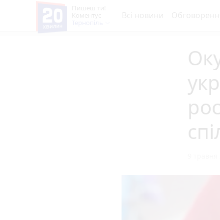
Пишеш ти!
Всі новини
Обговоренн
Коментує
Тернопіль
Ок
ук
рос
спі
9 травня 