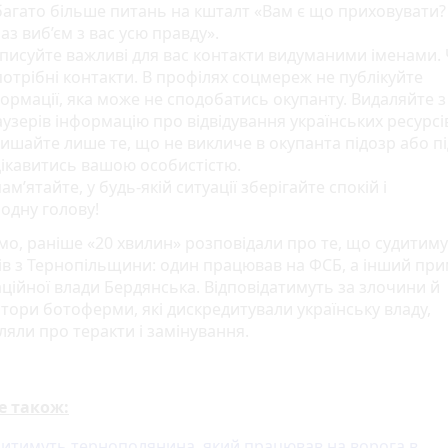
агато більше питань на кшталт «Вам є що приховувати? 
аз виб’єм з вас усю правду».
писуйте важливі для вас контакти видуманими іменами. 
отрібні контакти. В профілях соцмереж не публікуйте
ормації, яка може не сподобатись окупанту. Видаляйте з 
узерів інформацію про відвідування українських ресурсів
ишайте лише те, що не викличе в окупанта підозр або п
ікавитись вашою особистістю.
ам’ятайте, у будь-якій ситуації зберігайте спокій і
одну голову!
мо, раніше «20 хвилин» розповідали про те, що судитиму
ів з Тернопільщини: один працював на ФСБ, а інший пр
аційної влади Бердянська. Відповідатимуть за злочини й
атори ботоферми, які дискредитували українську владу,
ляли про теракти і замінування.
е також:
дитимуть тернополянина, який працював на ворога в