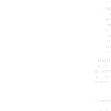
наб
зар
Під
неп
інф
бра
зал
зац
Зап
хол
Нагадає
зрадник
до окуп
організ
повідом
Читайт
Су