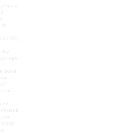
ди мати
що
е
 Не
або СМС,
-яку
ості про
Це може
ції.
ної
 себе
ьний
ься наші
Мати
асному
ає