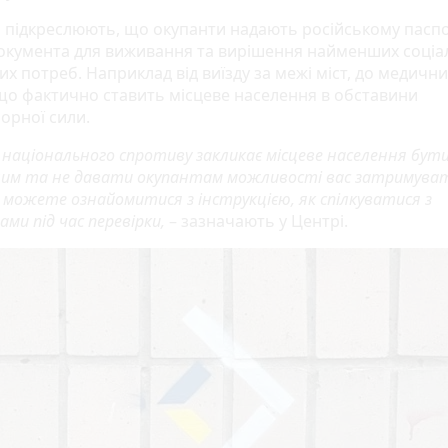
і підкреслюють, що окупанти надають російському пасп
документа для виживання та вирішення найменших соціа
х потреб. Наприклад від виїзду за межі міст, до медични
 що фактично ставить місцеве населення в обставини
орної сили.
національного спротиву закликає місцеве населення бут
им та не давати окупантам можливості вас затримуват
 можете ознайомитися з інструкцією, як спілкуватися з
ми під час перевірки,
– зазначають у Центрі.