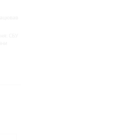
рацював
ня: СБУ
їни