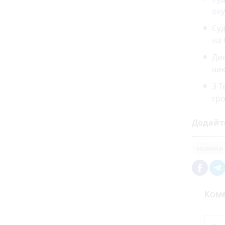
ок
Су
на
Дис
вик
З 
гр
Додайт
новини 
Коме