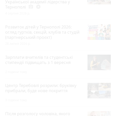
Української академії лідерства у
Тернополі
photo_camera
play_circle_filled
4 серпня 2026 р.
Розвиток дітей у Тернополі 2026:
огляд гуртків, секцій, клубів та студій
(партнерський проєкт)
28 липня 2026 р.
Зарплати вчителів та студентські
стипендії підвищать з 1 вересня
2 години тому
Центр Теребовлі розрили: бруківку
прибрали, буде нове покриття
3 години тому
Після розголосу чоловіка, якого