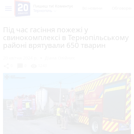
Пишеш ти! Коментує
Всі новини
Обговорен
Тернопіль
Під час гасіння пожежі у
свинокомплексі в Тернопільському
районі врятували 650 тварин
20 квітня 2024 р.
Діана Олійник
chat_bubble
share
visibility
0
0
1243