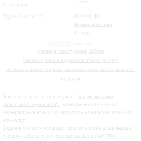
Детальніше
КОРИСНЕ
phone_in_talk
(0352) 43-00-50
Новини компаній
Огляди
Правила користування сайтом
Умови і правила надання платного доступу
Рекламна політика проєкту «Інтерактивна мапа локальних
брендів»
Редакція керується в своїй роботі
"Кодексом етики
українського журналіста"
, затвердженим Комісією з
журналістської етики. Поскаржитись на матеріал до Комісії
можна
тут
Видання є членом
Асоціації Незалежні регіональні видавці
України
та Всесвітньої асоціації видавців
WAN-IFRA