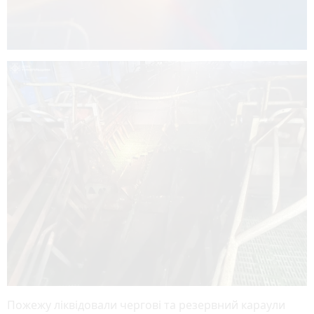
Пожежу ліквідовали чергові та резервний караули