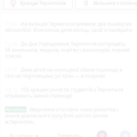
Бренди Тернопілля
Звільнені з полон
15:09
На вулицях Тернополя виявили два покинутих
автомобілі. Власникам дали місяць, щоб їх прибрати
14:30
До Дня Народження Тернополя нагородять
56 захисників, медиків, освітян і волонтерів: повний
список
13:45
Двоє дітей на мотоциклі збили пішохода в
селі на Чортківщині: усі троє — в лікарнях
13:10
102 кращих учнів та студентів з Тернополя
отримають іменні стипендії
Звернення стосовно нової розмітки і
Від читача
знаків дорожнього руху біля шостої школи
м.Тернопіль.
Всі новини
Підпишись