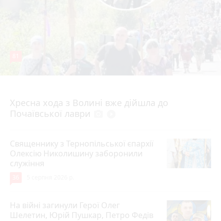
81
4 серпня 2026 р.
Хресна хода з Волині вже дійшла до
Почаївської лаври
photo_camera
play_circle_filled
Священнику з Тернопільської єпархії
Олексію Николишину заборонили
служіння
36
5 серпня 2026 р.
На війні загинули Герої Олег
Шелетин, Юрій Пушкар, Петро Федів