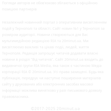
Погляди авторів не обов'язково збігаються з офіційною
позицією партнерів
Незалежний новинний портал з оперативним висвітленням
подій у Тернополі та області. Сайт новин №1 у Тернополі за
розміром аудиторії. Новини створюються для Вас
мультимедійною редакцією RIA та 20minut.ua. Ми
висвітлюємо важливі та цікаві події, людей, життя
Тернополя. Редакція запрошує читачів додавати власні
новини в розділ "Від читачів". Сайт 20minut.ua входить до
видавничої групи RIA Media, яка також є частиною Медіа
корпорації RIA © 20minut.ua. Усі права захищені. Будь-яка
публiкацiя, передрук чи наступне поширення матеріалів
сайту у друкованих або електронних засобах масової
інформації можлива винятково у разі письмового дозволу
правовласника.
©2017-2025 20minut.ua