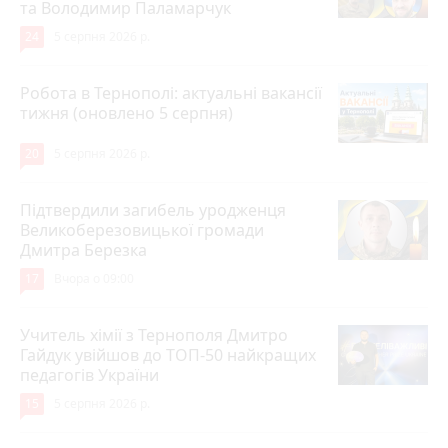
та Володимир Паламарчук
24
5 серпня 2026 р.
Робота в Тернополі: актуальні вакансії
тижня (оновлено 5 серпня)
20
5 серпня 2026 р.
Підтвердили загибель уродженця
Великоберезовицької громади
Дмитра Березка
17
Вчора о 09:00
Учитель хімії з Тернополя Дмитро
Гайдук увійшов до ТОП-50 найкращих
педагогів України
15
5 серпня 2026 р.