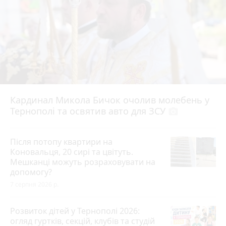
Кардинал Микола Бичок очолив молебень у
Тернополі та освятив авто для ЗСУ
photo_camera
Після потопу квартири на
Коновальця, 20 сирі та цвітуть.
Мешканці можуть розраховувати на
допомогу?
7 серпня 2026 р.
Розвиток дітей у Тернополі 2026:
огляд гуртків, секцій, клубів та студій