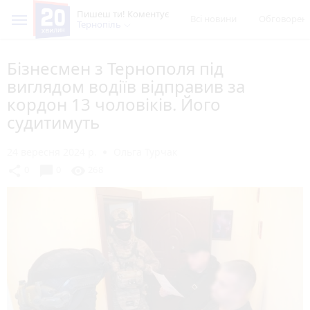
Пишеш ти! Коментує
Всі новини
Обговорен
Тернопіль
Бізнесмен з Тернополя під
виглядом водіїв відправив за
кордон 13 чоловіків. Його
судитимуть
24 вересня 2024 р.
Ольга Турчак
chat_bubble
share
visibility
0
0
268