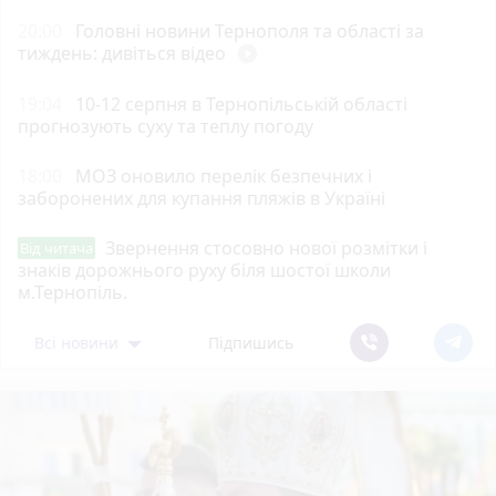
20:00
Головні новини Тернополя та області за
тиждень: дивіться відео
play_circle_filled
19:04
10-12 серпня в Тернопільській області
прогнозують суху та теплу погоду
18:00
МОЗ оновило перелік безпечних і
заборонених для купання пляжів в Україні
Звернення стосовно нової розмітки і
Від читача
знаків дорожнього руху біля шостої школи
м.Тернопіль.
Всі новини
Підпишись