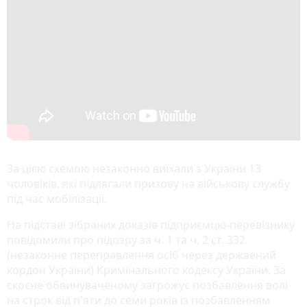
За цією схемою незаконно виїхали з України 13
чоловіків, які підлягали призову на військову службу
під час мобілізації.
На підставі зібраних доказів підприємцю-перевізнику
повідомили про підозру за ч. 1 та ч. 2 ст. 332
(незаконне переправлення осіб через державний
кордон України) Кримінального кодексу України. За
скоєне обвинуваченому загрожує позбавлення волі
на строк від п'яти до семи років із позбавленням