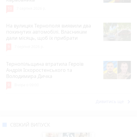
10
7 серпня 2026 р.
На вулицях Тернополя виявили два
покинутих автомобілі. Власникам
дали місяць, щоб їх прибрати
9
7 серпня 2026 р.
Тернопільщина втратила Героїв
Андрія Іскоростенського та
Володимира Дичка
9
Вчора о 09:00
keyboard_arrow_right
Дивитись ще
СВІЖИЙ ВИПУСК