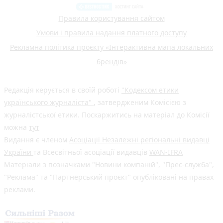
Правила користування сайтом
Умови і правила надання платного доступу
Рекламна політика проєкту «Інтерактивна мапа локальних
брендів»
Редакція керується в своїй роботі
"Кодексом етики
українського журналіста"
, затвердженим Комісією з
журналістської етики. Поскаржитись на матеріал до Комісії
можна
тут
Видання є членом
Асоціації Незалежні регіональні видавці
України
та Всесвітньої асоціації видавців
WAN-IFRA
Матеріали з позначками "Новини компаній", "Прес-служба",
"Реклама" та "Партнерський проєкт" опубліковані на правах
реклами.