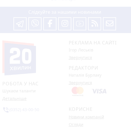
Слідкуйте за нашими новинами
РЕКЛАМА НА САЙТІ
Ігор Леськів
Звернутися
РЕДАКТОРИ
Наталія Бурлаку
Звернутися
РОБОТА У НАС
Шукаєм таланти
Детальніше
КОРИСНЕ
phone_in_talk
(0352) 43-00-50
Новини компаній
Огляди