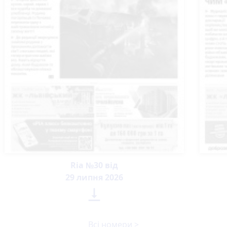
Ria №30 від
29 липня 2026

Всі номери >