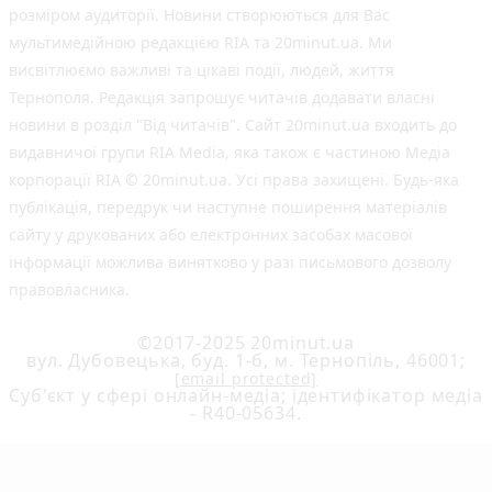
розміром аудиторії. Новини створюються для Вас
мультимедійною редакцією RIA та 20minut.ua. Ми
висвітлюємо важливі та цікаві події, людей, життя
Тернополя. Редакція запрошує читачів додавати власні
новини в розділ "Від читачів". Сайт 20minut.ua входить до
видавничої групи RIA Media, яка також є частиною Медіа
корпорації RIA © 20minut.ua. Усі права захищені. Будь-яка
публiкацiя, передрук чи наступне поширення матеріалів
сайту у друкованих або електронних засобах масової
інформації можлива винятково у разі письмового дозволу
правовласника.
©2017-2025 20minut.ua
вул. Дубовецька, буд. 1-б, м. Тернопіль, 46001;
[email protected]
Cуб'єкт у сфері онлайн-медіа; ідентифікатор медіа
- R40-05634.