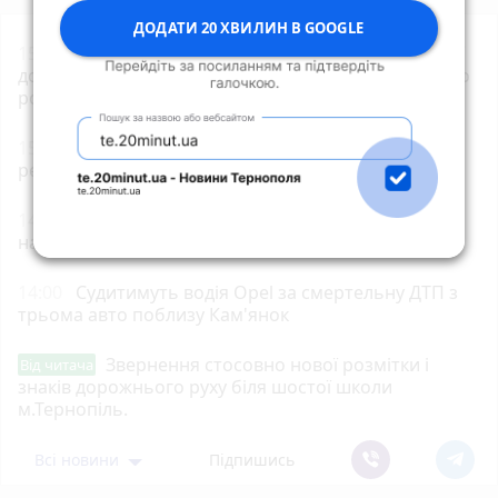
ДОДАТИ 20 ХВИЛИН В GOOGLE
15:35
Вступники почали отримувати рекомендації
до зарахування на бакалаврат: як перевірити та що
робити далі
15:02
У Тернополі зафіксували температурний
рекорд
14:30
Школяр з Тернопільщини у свій День
народження отримав медаль
14:00
Судитимуть водія Opel за смертельну ДТП з
трьома авто поблизу Кам'янок
Звернення стосовно нової розмітки і
Від читача
знаків дорожнього руху біля шостої школи
м.Тернопіль.
Всі новини
Підпишись