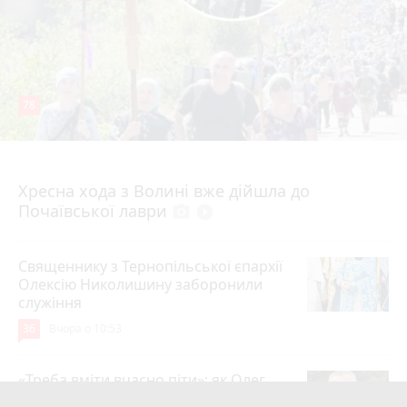
78
4 серпня 2026 р.
Хресна хода з Волині вже дійшла до
Почаївської лаври
photo_camera
play_circle_filled
Священнику з Тернопільської єпархії
Олексію Николишину заборонили
служіння
36
Вчора о 10:53
«Треба вміти вчасно піти»: як Олег
Соколовський прокоментував