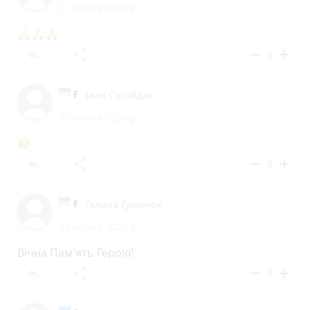
21 квітня 2026 р.
🙏🙏🙏
reply
share
remove
add
0
Іван Сагайдак
20 квітня 2026 р.
😥
reply
share
remove
add
0
Галина Гуменюк
20 квітня 2026 р.
Вічна Пам'ять Герою!
reply
share
remove
add
0