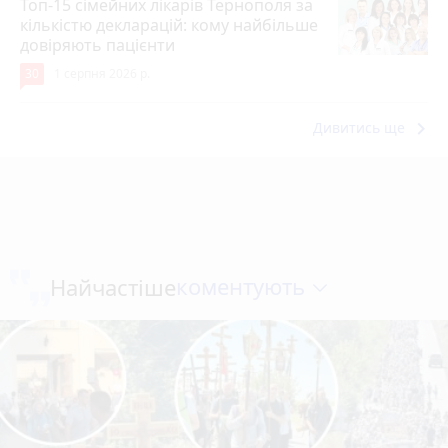
Топ-15 сімейних лікарів Тернополя за
кількістю декларацій: кому найбільше
довіряють пацієнти
30
1 серпня 2026 р.
keyboard_arrow_right
Дивитись ще
коментують
Найчастіше