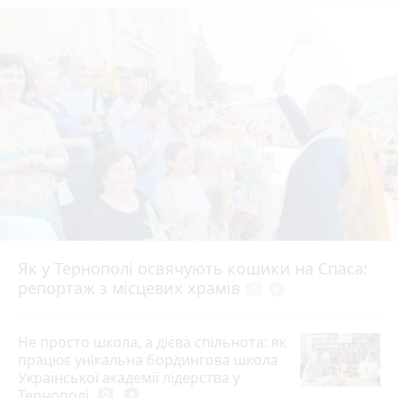
Як у Тернополі освячують кошики на Спаса:
репортаж з місцевих храмів
photo_camera
play_circle_filled
Не просто школа, а дієва спільнота: як
працює унікальна бордингова школа
Української академії лідерства у
Тернополі
photo_camera
play_circle_filled