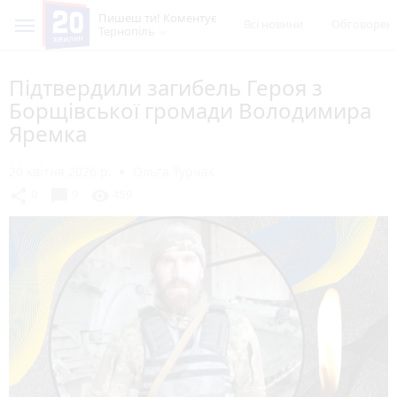
Пишеш ти! Коментує
Всі новини
Обговорен
Тернопіль
Підтвердили загибель Героя з
Борщівської громади Володимира
Яремка
20 квітня 2026 р.
Ольга Турчак
chat_bubble
share
visibility
0
9
459