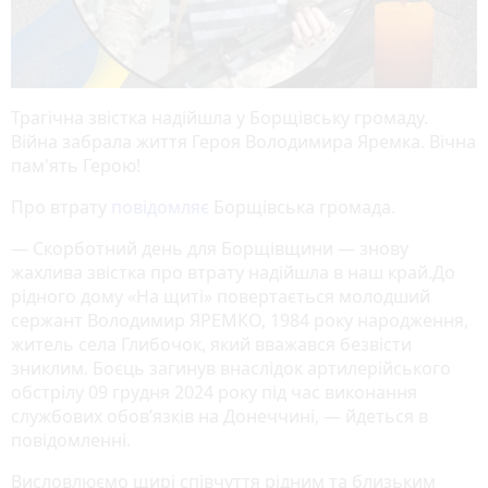
Трагічна звістка надійшла у Борщівську громаду.
Війна забрала життя Героя Володимира Яремка. Вічна
пам'ять Герою!
Про втрату
повідомляє
Борщівська громада.
— Скорботний день для Борщівщини — знову
жахлива звістка про втрату надійшла в наш край.До
рідного дому «На щиті» повертається молодший
сержант Володимир ЯРЕМКО, 1984 року народження,
житель села Глибочок, який вважався безвісти
зниклим. Боєць загинув внаслідок артилерійського
обстрілу 09 грудня 2024 року під час виконання
службових обов’язків на Донеччині, — йдеться в
повідомленні.
Висловлюємо щирі співчуття рідним та близьким