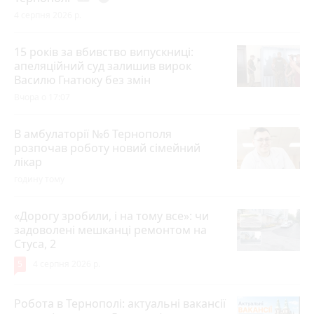
4 серпня 2026 р.
15 років за вбивство випускниці:
апеляційний суд залишив вирок
Василю Гнатюку без змін
Вчора о 17:07
В амбулаторії №6 Тернополя
розпочав роботу новий сімейний
лікар
годину тому
«Дорогу зробили, і на тому все»: чи
задоволені мешканці ремонтом на
Стуса, 2
5
4 серпня 2026 р.
Робота в Тернополі: актуальні вакансії