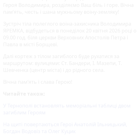
Героя Володимира, розділяємо Ваш біль і горе. Вічна
пам’ять, честь і шана мужньому воїну-земляку!
Зустріч тіла полеглого воїна-захисника Володимира
ЯРЕМКА, відбудеться в понеділок 20 квітня 2026 році о
09.00 год. біля церкви Верховних Апостолів Петра і
Павла в місті Борщеві.
Далі кортеж з тілом загиблого буде рухатися за
маршрутом: вулицями: Ст. Бандери, І. Мазепи, Т.
Шевченка (центр міста) і до рідного села.
Вічна пам’ять і слава Герою!
Читайте також:
У Тернополі встановлять меморіальні таблиці двом
загиблим Героям
На щиті повертаються Герої Анатолій Ільницький,
Богдан Водовіз та Олег Куцик