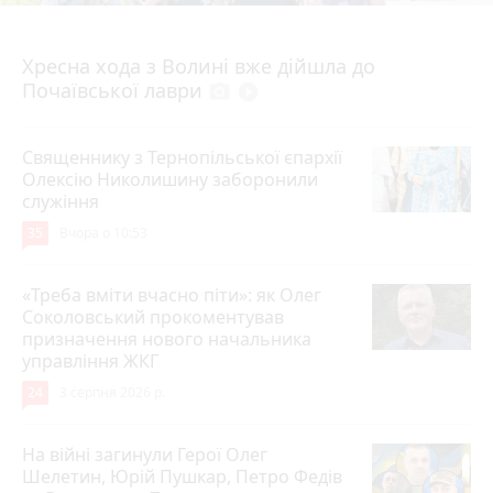
4 серпня 2026 р.
Хресна хода з Волині вже дійшла до
Почаївської лаври
photo_camera
play_circle_filled
Священнику з Тернопільської єпархії
Олексію Николишину заборонили
служіння
35
Вчора о 10:53
«Треба вміти вчасно піти»: як Олег
Соколовський прокоментував
призначення нового начальника
управління ЖКГ
24
3 серпня 2026 р.
На війні загинули Герої Олег
Шелетин, Юрій Пушкар, Петро Федів