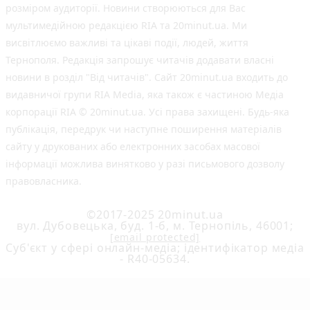
розміром аудиторії. Новини створюються для Вас
мультимедійною редакцією RIA та 20minut.ua. Ми
висвітлюємо важливі та цікаві події, людей, життя
Тернополя. Редакція запрошує читачів додавати власні
новини в розділ "Від читачів". Сайт 20minut.ua входить до
видавничої групи RIA Media, яка також є частиною Медіа
корпорації RIA © 20minut.ua. Усі права захищені. Будь-яка
публiкацiя, передрук чи наступне поширення матеріалів
сайту у друкованих або електронних засобах масової
інформації можлива винятково у разі письмового дозволу
правовласника.
©2017-2025 20minut.ua
вул. Дубовецька, буд. 1-б, м. Тернопіль, 46001;
[email protected]
Cуб'єкт у сфері онлайн-медіа; ідентифікатор медіа
- R40-05634.