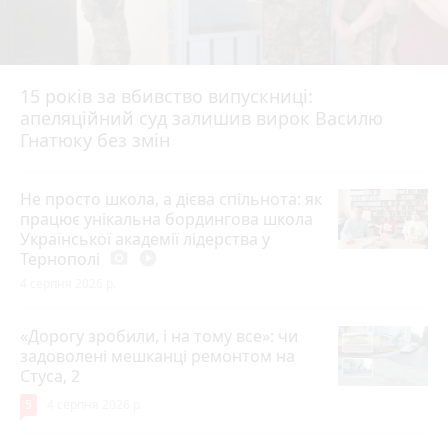
15 років за вбивство випускниці:
апеляційний суд залишив вирок Василю
Гнатюку без змін
Не просто школа, а дієва спільнота: як
працює унікальна бордингова школа
Української академії лідерства у
Тернополі
photo_camera
play_circle_filled
4 серпня 2026 р.
«Дорогу зробили, і на тому все»: чи
задоволені мешканці ремонтом на
Стуса, 2
5
4 серпня 2026 р.