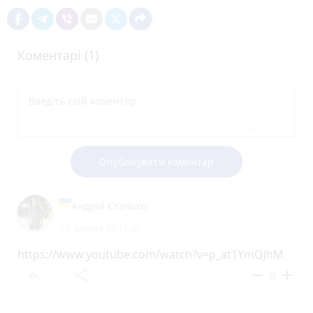
Коментарі (1)
Опублікувати коментар
Андрій Станько
16 липня 2017 р.
https://www.youtube.com/watch?v=p_at1YmQJhM
reply
share
remove
add
0