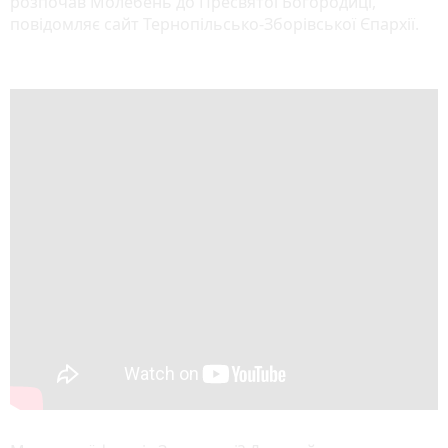
розпочав Молебень до Пресвятої Богородиці,
повідомляє сайт Тернопільсько-Зборівської Єпархії.