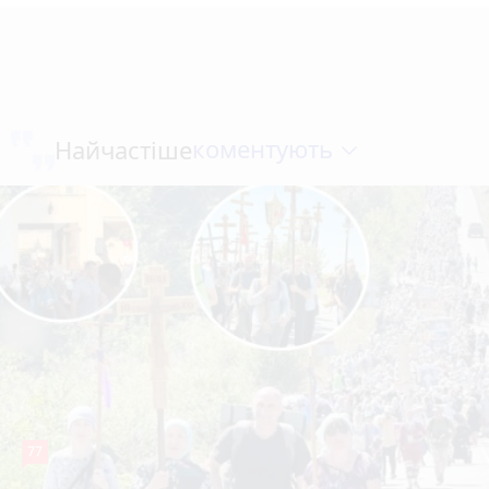
коментують
Найчастіше
77