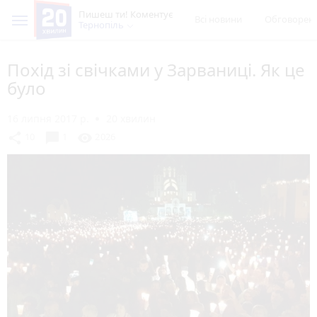
Пишеш ти! Коментує
Всі новини
Обговорен
Тернопіль
Похід зі свічками у Зарваниці. Як це
було
16 липня 2017 р.
20 хвилин
chat_bubble
share
visibility
10
1
2026