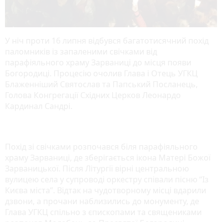
У ніч проти 16 липня відбувся багатотисячний похід
паломників із запаленими свічками від
парафіяльного храму Зарваниці до місця появи
Богородиці. Процесію очолив Глава і Отець УГКЦ
Блаженніший Святослав та Папський Посланець,
Голова Конгрегації Східних Церков Леонардо
Кардинал Сандрі.
Похід зі свічками розпочався біля парафіяльного
храму Зарваниці, де зберігається ікона Матері Божої
Зарваницької. Після Літургії вірні центральною
вулицею села у супроводі оркестру співали пісню “Із
Києва міста”. Відтак на чудотворному місці вдарили
дзвони, а прочани наблизились до монументу, де
Глава УГКЦ спільно з єпископами та священиками