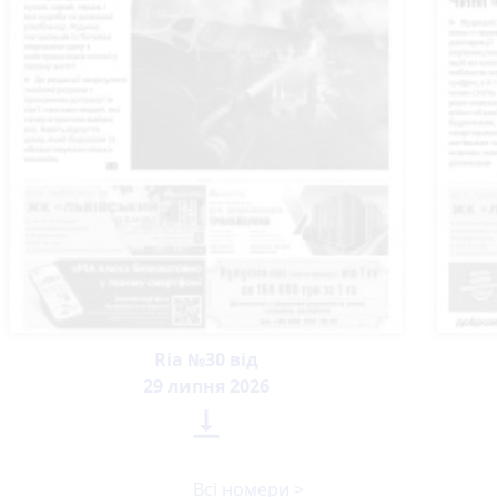
Ria №30 від
29 липня 2026

Всі номери >