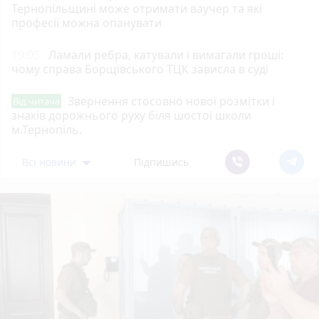
Тернопільщині може отримати ваучер та які
професії можна опанувати
19:05
Ламали ребра, катували і вимагали гроші:
чому справа Борщівського ТЦК зависла в суді
Звернення стосовно нової розмітки і
Від читача
знаків дорожнього руху біля шостої школи
м.Тернопіль.
Всі новини
Підпишись