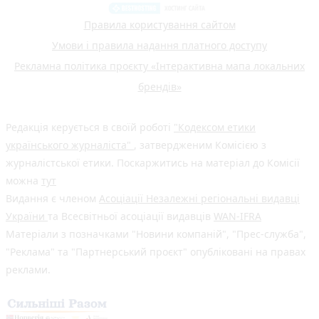
Правила користування сайтом
Умови і правила надання платного доступу
Рекламна політика проєкту «Інтерактивна мапа локальних
брендів»
Редакція керується в своїй роботі
"Кодексом етики
українського журналіста"
, затвердженим Комісією з
журналістської етики. Поскаржитись на матеріал до Комісії
можна
тут
Видання є членом
Асоціації Незалежні регіональні видавці
України
та Всесвітньої асоціації видавців
WAN-IFRA
Матеріали з позначками "Новини компаній", "Прес-служба",
"Реклама" та "Партнерський проєкт" опубліковані на правах
реклами.