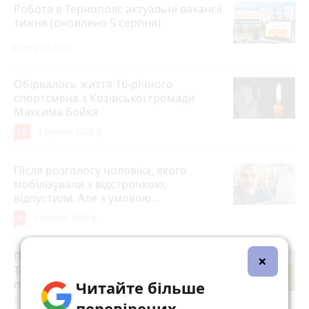
Робота в Тернополі: актуальні вакансії
тижня (оновлено 5 серпня)
Вчора о 14:13
Обірвалось життя 16-річного
спортсмена з Козівської громади
Максима Бойка
10
4 серпня 2026 р.
Після розголосу чоловіка, якого
мобілізували з відстрочкою,
відпустили. Але з умовою…
8
3 серпня 2026 р.
Після пекельної спеки на
×
Тернопільщину прийдуть грози:
прогноз погоди на 5-7 серпня
Читайте більше
4 серпня 2026 р.
перевірених