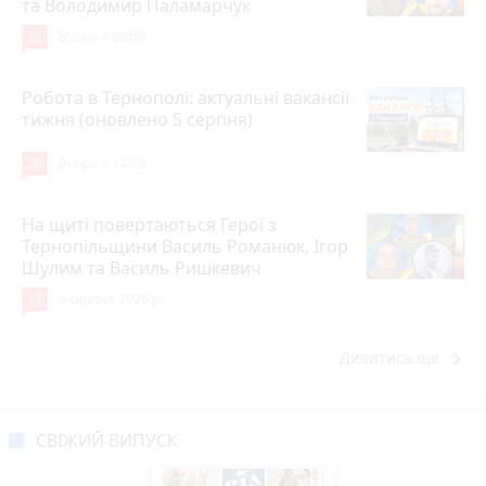
та Володимир Паламарчук
22
Вчора о 09:00
Робота в Тернополі: актуальні вакансії
тижня (оновлено 5 серпня)
20
Вчора о 14:13
На щиті повертаються Герої з
Тернопільщини Василь Романюк, Ігор
Шулим та Василь Ришкевич
12
4 серпня 2026 р.
keyboard_arrow_right
Дивитись ще
СВІЖИЙ ВИПУСК