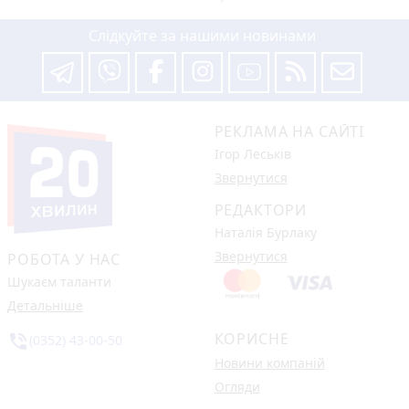
Слідкуйте за нашими новинами
РЕКЛАМА НА САЙТІ
Ігор Леськів
Звернутися
РЕДАКТОРИ
Наталія Бурлаку
Звернутися
РОБОТА У НАС
Шукаєм таланти
Детальніше
КОРИСНЕ
phone_in_talk
(0352) 43-00-50
Новини компаній
Огляди