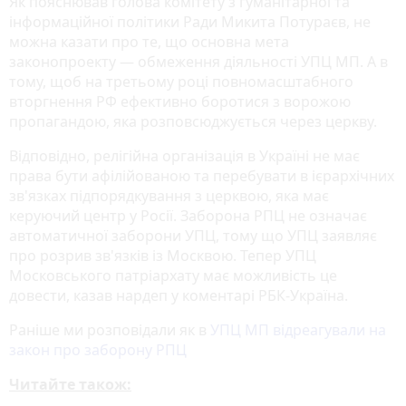
Як пояснював голова комітету з гуманітарної та
інформаційної політики Ради Микита Потураєв, не
можна казати про те, що основна мета
законопроекту — обмеження діяльності УПЦ МП. А в
тому, щоб на третьому році повномасштабного
вторгнення РФ ефективно боротися з ворожою
пропагандою, яка розповсюджується через церкву.
Відповідно, релігійна організація в Україні не має
права бути афілійованою та перебувати в ієрархічних
зв'язках підпорядкування з церквою, яка має
керуючий центр у Росії. Заборона РПЦ не означає
автоматичної заборони УПЦ, тому що УПЦ заявляє
про розрив зв'язків із Москвою. Тепер УПЦ
Московського патріархату має можливість це
довести, казав нардеп у коментарі РБК-Україна.
Раніше ми розповідали як в
УПЦ МП відреагували на
закон про заборону РПЦ
Читайте також: