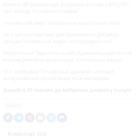
Комітет ВР рекомендує розірвати договір з УПЦ МП
про оренду Почаївської лаври
Почаївській лаврі заборонили видобувати пісок
Чи є законні підстави для припинення договору
оренди Почаївської лаври моспатріархатом?
Митрополит Тернопільський і Кременецький Нестор
очолив релігійну організацію «Почаївська лавра»
СБУ знайшла в Почаївській духовній семінарії
антиукраїнські пропагандистські матеріали
Додайте 20 хвилин до вибраних джерел у
Google
релігія
Коментарі (24)