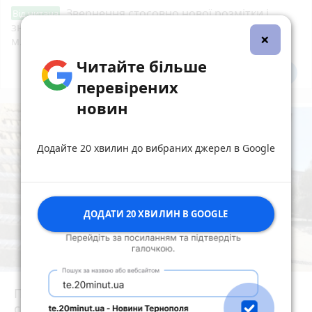
Звернення стосовно нової розмітки і
Від читача
знаків дорожнього руху біля шостої школи
×
м.Тернопіль.
Читайте більше
Всі новини
Підпишись
перевірених
новин
Додайте 20 хвилин до вибраних джерел в Google
ДОДАТИ 20 ХВИЛИН В GOOGLE
Після потопу квартири на Коновальця, 20
сирі та цвітуть. Мешканці можуть