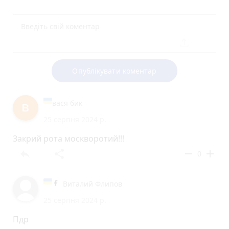
Опублікувати коментар
вася бик
25 серпня 2024 р.
Закрий рота москворотий!!!
reply
share
remove
add
0
Виталий Флипов
25 серпня 2024 р.
Пдр