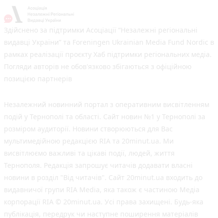
Здійснено за підтримки Асоціації “Незалежні регіональні
видавці України” та Foreningen Ukrainian Media Fund Nordic в
рамках реалізації проєкту Хаб підтримки регіональних медіа.
Погляди авторів не обов'язково збігаються з офіційною
позицією партнерів
Незалежний новинний портал з оперативним висвітленням
подій у Тернополі та області. Сайт новин №1 у Тернополі за
розміром аудиторії. Новини створюються для Вас
мультимедійною редакцією RIA та 20minut.ua. Ми
висвітлюємо важливі та цікаві події, людей, життя
Тернополя. Редакція запрошує читачів додавати власні
новини в розділ "Від читачів". Сайт 20minut.ua входить до
видавничої групи RIA Media, яка також є частиною Медіа
корпорації RIA © 20minut.ua. Усі права захищені. Будь-яка
публiкацiя, передрук чи наступне поширення матеріалів