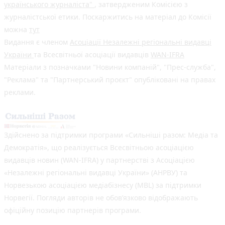
українського журналіста"
, затвердженим Комісією з
журналістської етики. Поскаржитись на матеріал до Комісії
можна
тут
Видання є членом
Асоціації Незалежні регіональні видавці
України
та Всесвітньої асоціації видавців
WAN-IFRA
Матеріали з позначками "Новини компаній", "Прес-служба",
"Реклама" та "Партнерський проєкт" опубліковані на правах
реклами.
Здійснено за підтримки програми «Сильніші разом: Медіа та
Демократія», що реалізується Всесвітньою асоціацією
видавців новин (WAN-IFRA) у партнерстві з Асоціацією
«Незалежні регіональні видавці України» (АНРВУ) та
Норвезькою асоціацією медіабізнесу (MBL) за підтримки
Норвегії. Погляди авторів не обов’язково відображають
офіційну позицію партнерів програми.