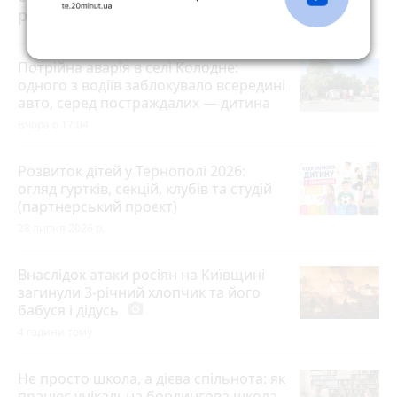
розраховувати на допомогу?
Потрійна аварія в селі Колодне:
одного з водіїв заблокувало всередині
авто, серед постраждалих — дитина
Вчора о 17:04
Розвиток дітей у Тернополі 2026:
огляд гуртків, секцій, клубів та студій
(партнерський проєкт)
28 липня 2026 р.
Внаслідок атаки росіян на Київщині
загинули 3-річний хлопчик та його
бабуся і дідусь
photo_camera
4 години тому
Не просто школа, а дієва спільнота: як
працює унікальна бордингова школа