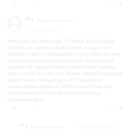
reply
share
remove
add
0
Aleksandr Deineka
24 серпня 2024 р.
Antin Javir це треба явір. В Україні всі віка була
Українська православна Церква. А зараз при
наявності якоїсь бумаженції з Туреччини яку між
іншим не всі підписали насильно враховуючи
рішення ВР відколоту від православної церкви
гілку і стала ПЦУ. яка між іншим перейшла в угоду
Європі на католицькі дати. Ні Грузинська
православна церква ні Сербська ні Польська
православна ні Грецька не перейшли на
католицькі дати.
reply
share
remove
add
0
Віктор Комареус
Aleksandr Deineka
reply