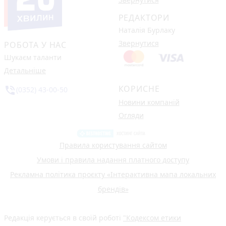
РЕДАКТОРИ
Наталія Бурлаку
Звернутися
РОБОТА У НАС
Шукаєм таланти
Детальніше
КОРИСНЕ
phone_in_talk
(0352) 43-00-50
Новини компаній
Огляди
Правила користування сайтом
Умови і правила надання платного доступу
Рекламна політика проєкту «Інтерактивна мапа локальних
брендів»
Редакція керується в своїй роботі
"Кодексом етики