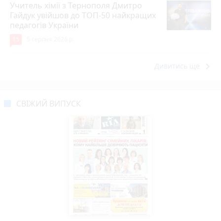
Учитель хімії з Тернополя Дмитро
Гайдук увійшов до ТОП-50 найкращих
педагогів України
15
5 серпня 2026 р.
keyboard_arrow_right
Дивитись ще
СВІЖИЙ ВИПУСК