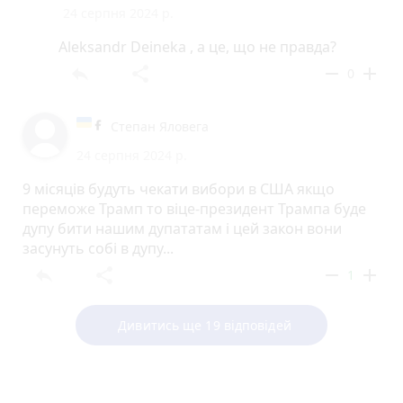
24 серпня 2024 р.
Aleksandr Deineka , а це, що не правда?
reply
share
remove
add
0
Степан Яловега
24 серпня 2024 р.
9 місяців будуть чекати вибори в США якщо
переможе Трамп то віце-президент Трампа буде
дупу бити нашим дупататам і цей закон вони
засунуть собі в дупу...
reply
share
remove
add
1
Дивитись ще 19 відповідей