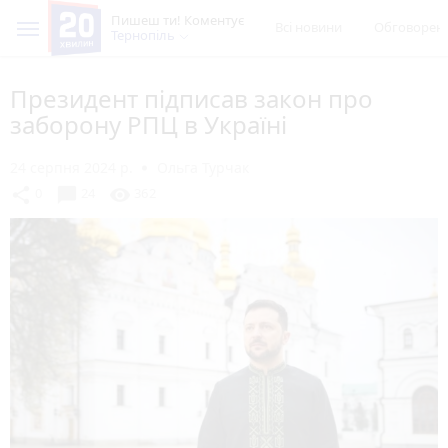
Пишеш ти! Коментує
Всі новини
Обговорен
Тернопіль
Президент підписав закон про
заборону РПЦ в Україні
24 серпня 2024 р.
Ольга Турчак
chat_bubble
share
visibility
0
24
362