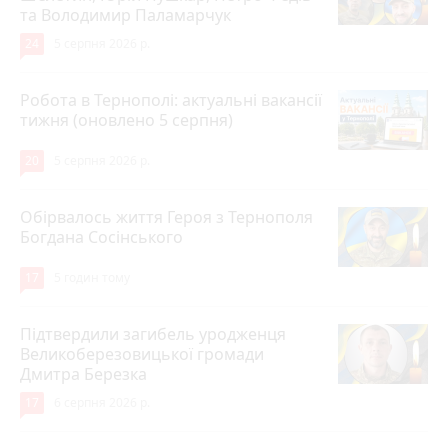
та Володимир Паламарчук
24
5 серпня 2026 р.
Робота в Тернополі: актуальні вакансії
тижня (оновлено 5 серпня)
20
5 серпня 2026 р.
Обірвалось життя Героя з Тернополя
Богдана Сосінського
17
5 годин тому
Підтвердили загибель уродженця
Великоберезовицької громади
Дмитра Березка
17
6 серпня 2026 р.