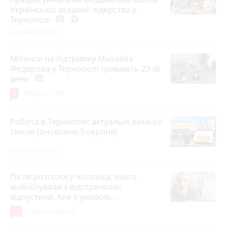
Української академії лідерства у
Тернополі
photo_camera
play_circle_filled
4 серпня 2026 р.
Мітинги на підтримку Михайла
Федорова у Тернополі тривають 23-ій
день
photo_camera
6
Вчора о 21:00
Робота в Тернополі: актуальні вакансії
тижня (оновлено 5 серпня)
5 серпня 2026 р.
Після розголосу чоловіка, якого
мобілізували з відстрочкою,
відпустили. Але з умовою…
15
3 серпня 2026 р.