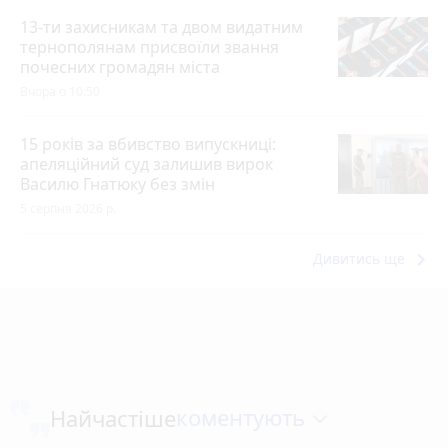
13-ти захисникам та двом видатним
тернополянам присвоїли звання
почесних громадян міста
Вчора о 10:50
15 років за вбивство випускниці:
апеляційний суд залишив вирок
Василю Гнатюку без змін
5 серпня 2026 р.
keyboard_arrow_right
Дивитись ще
коментують
Найчастіше