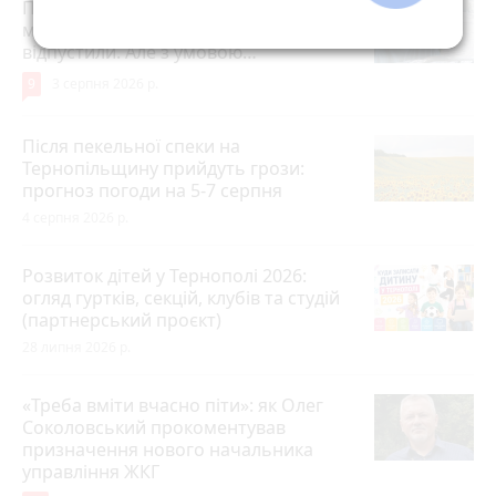
Після розголосу чоловіка, якого
мобілізували з відстрочкою,
відпустили. Але з умовою…
9
3 серпня 2026 р.
Після пекельної спеки на
Тернопільщину прийдуть грози:
прогноз погоди на 5-7 серпня
4 серпня 2026 р.
Розвиток дітей у Тернополі 2026:
огляд гуртків, секцій, клубів та студій
(партнерський проєкт)
28 липня 2026 р.
«Треба вміти вчасно піти»: як Олег
Соколовський прокоментував
призначення нового начальника
управління ЖКГ