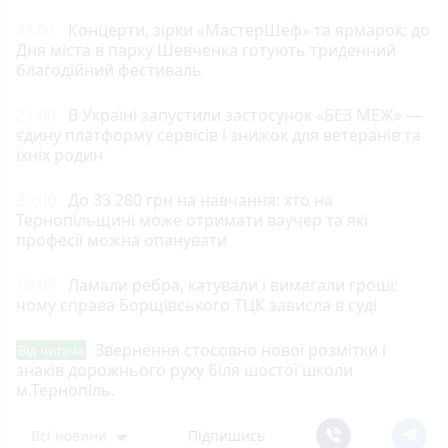
22:01
Концерти, зірки «МастерШеф» та ярмарок: до
Дня міста в парку Шевченка готують триденний
благодійний фестиваль
21:00
В Україні запустили застосунок «БЕЗ МЕЖ» —
єдину платформу сервісів і знижок для ветеранів та
їхніх родин
20:00
До 33 280 грн на навчання: хто на
Тернопільщині може отримати ваучер та які
професії можна опанувати
19:05
Ламали ребра, катували і вимагали гроші:
чому справа Борщівського ТЦК зависла в суді
Звернення стосовно нової розмітки і
Від читача
знаків дорожнього руху біля шостої школи
м.Тернопіль.
Всі новини
Підпишись