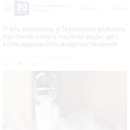
Пишеш ти! Коментує
Всі новини
Обговорен
Тернопіль
П'ять котелень у Тернополі роблять
пробний запуск гарячої води: де і
коли відновлять водопостачання
27 липня 2022 р.
Діана Олійник
chat_bubble
share
visibility
2
0
1525