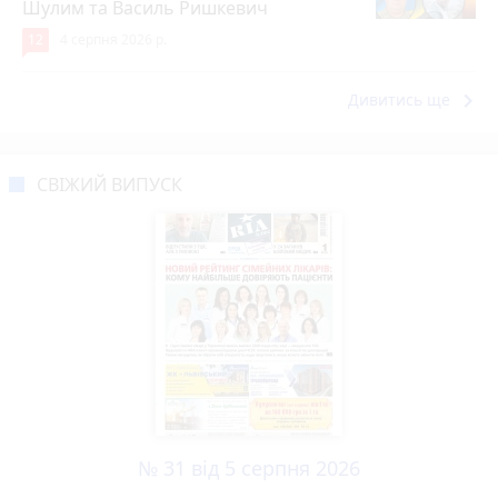
Шулим та Василь Ришкевич
12
4 серпня 2026 р.
keyboard_arrow_right
Дивитись ще
СВІЖИЙ ВИПУСК
№ 31 від 5 серпня 2026