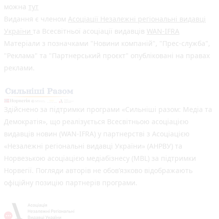
можна
тут
Видання є членом
Асоціації Незалежні регіональні видавці
України
та Всесвітньої асоціації видавців
WAN-IFRA
Матеріали з позначками "Новини компаній", "Прес-служба",
"Реклама" та "Партнерський проєкт" опубліковані на правах
реклами.
Здійснено за підтримки програми «Сильніші разом: Медіа та
Демократія», що реалізується Всесвітньою асоціацією
видавців новин (WAN-IFRA) у партнерстві з Асоціацією
«Незалежні регіональні видавці України» (АНРВУ) та
Норвезькою асоціацією медіабізнесу (MBL) за підтримки
Норвегії. Погляди авторів не обов’язково відображають
офіційну позицію партнерів програми.