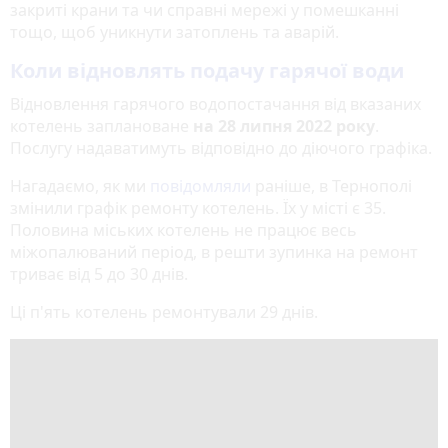
закриті крани та чи справні мережі у помешканні
тощо, щоб уникнути затоплень та аварій.
Коли відновлять подачу гарячої води
Відновлення гарячого водопостачання від вказаних
котелень заплановане
на 28 липня 2022 року
.
Послугу надаватимуть відповідно до діючого графіка.
Нагадаємо, як ми
повідомляли
раніше, в Тернополі
змінили графік ремонту котелень. Їх у місті є 35.
Половина міських котелень не працює весь
міжопалюваний період, в решти зупинка на ремонт
триває від 5 до 30 днів.
Ці п'ять котелень ремонтували 29 днів.