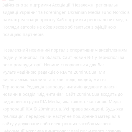
Здійснено за підтримки Асоціації “Незалежні регіональні
видавці України” та Foreningen Ukrainian Media Fund Nordic в
рамках реалізації проєкту Хаб підтримки регіональних медіа.
Погляди авторів не обов'язково збігаються з офіційною
позицією партнерів
Незалежний новинний портал з оперативним висвітленням
подій у Тернополі та області. Сайт новин №1 у Тернополі за
розміром аудиторії. Новини створюються для Вас
мультимедійною редакцією RIA та 20minut.ua. Ми
висвітлюємо важливі та цікаві події, людей, життя
Тернополя. Редакція запрошує читачів додавати власні
новини в розділ "Від читачів". Сайт 20minut.ua входить до
видавничої групи RIA Media, яка також є частиною Медіа
корпорації RIA © 20minut.ua. Усі права захищені. Будь-яка
публiкацiя, передрук чи наступне поширення матеріалів
сайту у друкованих або електронних засобах масової
інформації можлива винятково у разі письмового дозволу