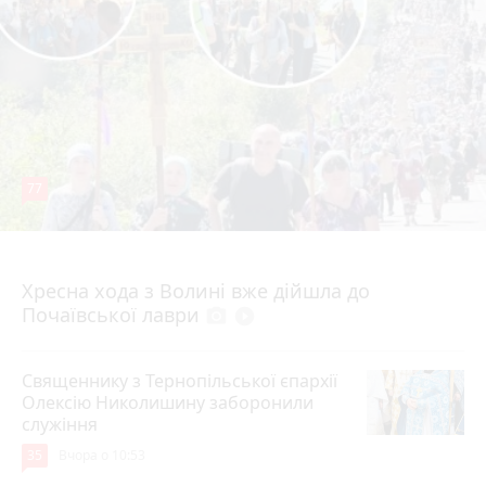
77
4 серпня 2026 р.
Хресна хода з Волині вже дійшла до
Почаївської лаври
photo_camera
play_circle_filled
Священнику з Тернопільської єпархії
Олексію Николишину заборонили
служіння
35
Вчора о 10:53