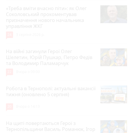
«Треба вміти вчасно піти»: як Олег
Соколовський прокоментував
призначення нового начальника
управління ЖКГ
24
3 серпня 2026 р.
На війні загинули Герої Олег
Шелетин, Юрій Пушкар, Петро Федів
та Володимир Паламарчук
22
Вчора о 09:00
Робота в Тернополі: актуальні вакансії
тижня (оновлено 5 серпня)
20
Вчора о 14:13
На щиті повертаються Герої з
Тернопільщини Василь Романюк, Ігор