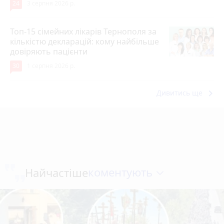
24
3 серпня 2026 р.
Топ-15 сімейних лікарів Тернополя за
кількістю декларацій: кому найбільше
довіряють пацієнти
30
1 серпня 2026 р.
keyboard_arrow_right
Дивитись ще
коментують
Найчастіше