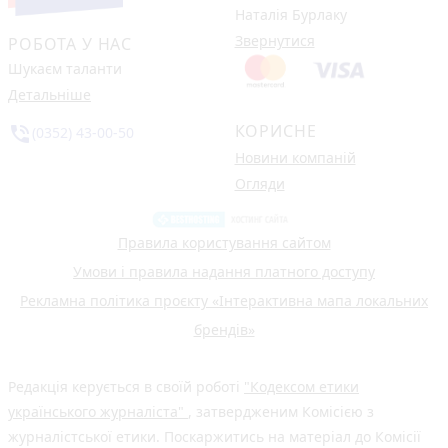
Наталія Бурлаку
Звернутися
РОБОТА У НАС
Шукаєм таланти
Детальніше
КОРИСНЕ
phone_in_talk
(0352) 43-00-50
Новини компаній
Огляди
Правила користування сайтом
Умови і правила надання платного доступу
Рекламна політика проєкту «Інтерактивна мапа локальних
брендів»
Редакція керується в своїй роботі
"Кодексом етики
українського журналіста"
, затвердженим Комісією з
журналістської етики. Поскаржитись на матеріал до Комісії