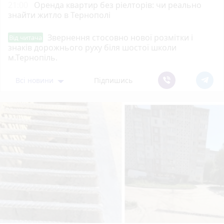
21:00
Оренда квартир без ріелторів: чи реально
знайти житло в Тернополі
Звернення стосовно нової розмітки і
Від читача
знаків дорожнього руху біля шостої школи
м.Тернопіль.
Всі новини
Підпишись