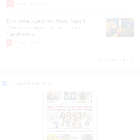
13
6 серпня 2026 р.
Тернопільщина втратила Героїв
Михайла Скоробогатого та Івана
Карабаника
9
7 серпня 2026 р.
keyboard_arrow_right
Дивитись ще
СВІЖИЙ ВИПУСК