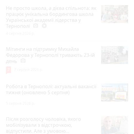
Не просто школа, а дієва спільнота: як
працює унікальна бордингова школа
Української академії лідерства у
Тернополі
photo_camera
play_circle_filled
4 серпня 2026 р.
Мітинги на підтримку Михайла
Федорова у Тернополі тривають 23-ій
день
photo_camera
7
7 серпня 2026 р.
Робота в Тернополі: актуальні вакансії
тижня (оновлено 5 серпня)
5 серпня 2026 р.
Після розголосу чоловіка, якого
мобілізували з відстрочкою,
відпустили. Але з умовою…