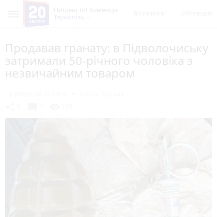
Пишеш ти! Коментує
Всі новини
Обговорен
Тернопіль
Продавав гранату: в Підволочиську
затримали 50-річного чоловіка з
незвичайним товаром
18 вересня 2024 р.
Ольга Турчак
chat_bubble
share
visibility
0
0
129