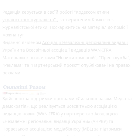
Редакція керується в своїй роботі
"Кодексом етики
українського журналіста"
, затвердженим Комісією з
журналістської етики. Поскаржитись на матеріал до Комісії
можна
тут
Видання є членом
Асоціації Незалежні регіональні видавці
України
та Всесвітньої асоціації видавців
WAN-IFRA
Матеріали з позначками "Новини компаній", "Прес-служба",
"Реклама" та "Партнерський проєкт" опубліковані на правах
реклами.
Здійснено за підтримки програми «Сильніші разом: Медіа та
Демократія», що реалізується Всесвітньою асоціацією
видавців новин (WAN-IFRA) у партнерстві з Асоціацією
«Незалежні регіональні видавці України» (АНРВУ) та
Норвезькою асоціацією медіабізнесу (MBL) за підтримки