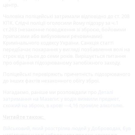
центр.
Чоловіка поліцейські затримали відповідно до ст. 208
КПК. Слідчі поліції оголосили йому підозру за ч.1
ст.263 (незаконне поводження зі зброєю, бойовими
припасами або вибуховими речовинами)
Кримінального кодексу України. Санкція статті
передбачає покарання у вигляді позбавлення волі на
строк від трьох до семи років. Вирішується питання
про обрання підозрюваному запобіжного заходу.
Поліцейські перевіряють причетність підозрюваного
до інших фактів незаконного обігу зброї.
Нагадаємо, раніше ми розповідали про
Деталі
затримання на Мазепи: у водія виявили предмет,
схожий на зброю, в крові —4,16 проміле алкоголю
.
Читайте також:
Військовий, який розстріляв людей у Доброводах, був
напідпитку: у селі заборонили продаж алкоголю