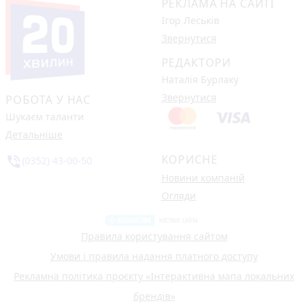
РЕКЛАМА НА САЙТІ
Ігор Леськів
Звернутися
РЕДАКТОРИ
Наталія Бурлаку
Звернутися
РОБОТА У НАС
Шукаєм таланти
Детальніше
КОРИСНЕ
phone_in_talk
(0352) 43-00-50
Новини компаній
Огляди
Правила користування сайтом
Умови і правила надання платного доступу
Рекламна політика проєкту «Інтерактивна мапа локальних
брендів»