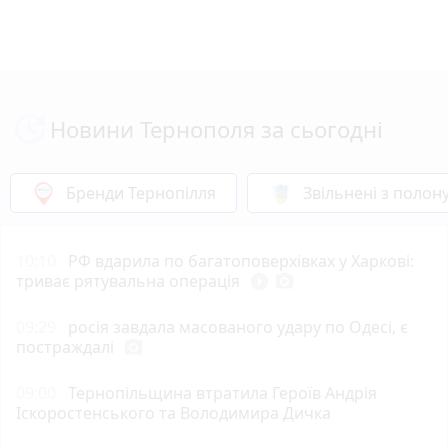
Новини Тернополя за сьогодні
Бренди Тернопілля
Звільнені з полон
10:10
РФ вдарила по багатоповерхівках у Харкові:
триває рятувальна операція
play_circle_filled
photo_camera
09:29
росія завдала масованого удару по Одесі, є
постраждалі
photo_camera
09:00
Тернопільщина втратила Героїв Андрія
Іскоростенського та Володимира Дичка