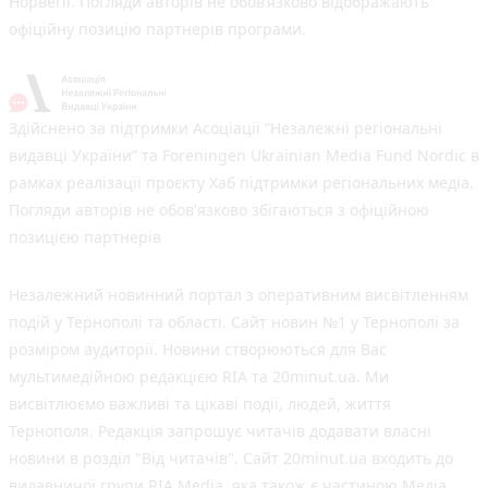
Норвегії. Погляди авторів не обов’язково відображають
офіційну позицію партнерів програми.
Здійснено за підтримки Асоціації “Незалежні регіональні
видавці України” та Foreningen Ukrainian Media Fund Nordic в
рамках реалізації проєкту Хаб підтримки регіональних медіа.
Погляди авторів не обов'язково збігаються з офіційною
позицією партнерів
Незалежний новинний портал з оперативним висвітленням
подій у Тернополі та області. Сайт новин №1 у Тернополі за
розміром аудиторії. Новини створюються для Вас
мультимедійною редакцією RIA та 20minut.ua. Ми
висвітлюємо важливі та цікаві події, людей, життя
Тернополя. Редакція запрошує читачів додавати власні
новини в розділ "Від читачів". Сайт 20minut.ua входить до
видавничої групи RIA Media, яка також є частиною Медіа