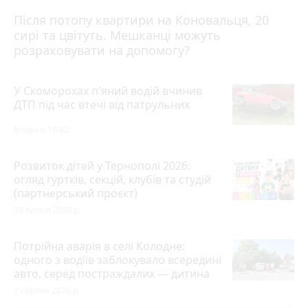
Після потопу квартири на Коновальця, 20
сирі та цвітуть. Мешканці можуть
розраховувати на допомогу?
У Скоморохах п'яний водій вчинив
ДТП під час втечі від патрульних
Вчора о 16:42
Розвиток дітей у Тернополі 2026:
огляд гуртків, секцій, клубів та студій
(партнерський проєкт)
28 липня 2026 р.
Потрійна аварія в селі Колодне:
одного з водіїв заблокувало всередині
авто, серед постраждалих — дитина
7 серпня 2026 р.