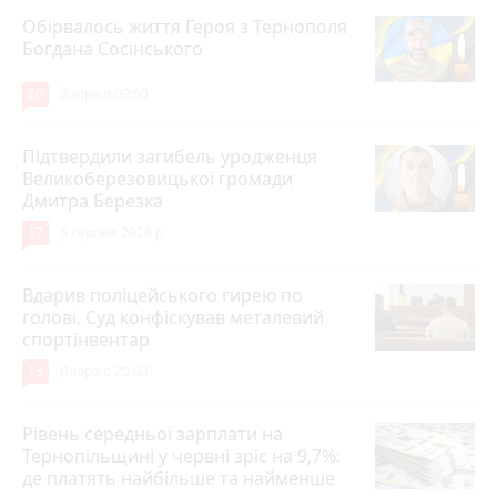
Обірвалось життя Героя з Тернополя
Богдана Сосінського
20
Вчора о 09:00
Підтвердили загибель уродженця
Великоберезовицької громади
Дмитра Березка
17
6 серпня 2026 р.
Вдарив поліцейського гирею по
голові. Суд конфіскував металевий
спортінвентар
15
Вчора о 20:03
Рівень середньої зарплати на
Тернопільщині у червні зріс на 9,7%:
де платять найбільше та найменше