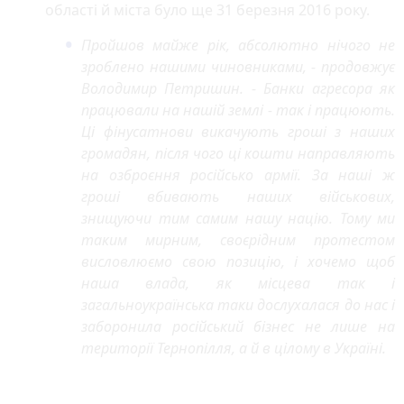
області й міста було ще 31 березня 2016 року.
o
u
Пройшов майже рік, абсолютно нічого не
s
зроблено нашими чиновниками, - продовжує
Володимир Петришин. - Банки агресора як
працювали на нашій землі - так і працюють.
Ці фінусатнови викачують гроші з наших
громадян, після чого ці кошти направляють
на озброєння російсько армії. За наші ж
гроші вбивають наших військових,
знищуючи тим самим нашу націю. Тому ми
таким мирним, своєрідним протестом
висловлюємо свою позицію, і хочемо щоб
наша влада, як місцева так і
загальноукраїнська таки дослухалася до нас і
заборонила російський бізнес не лише на
території Тернопілля, а й в цілому в Україні.