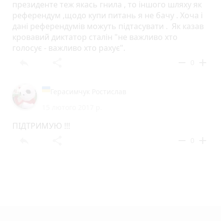
президенте теж якась гнила , то іншого шляху як
референдум ,щодо купи питань я не бачу . Хоча і
дані референдумів можуть підтасувати . Як казав
кровавий диктатор сталін "не важливо хто
голосує - важливо хто рахує".
reply
share
remove
add
0
Герасимчук Ростислав
15 лютого 2017 р.
ПІДТРИМУЮ !!!
reply
share
remove
add
0