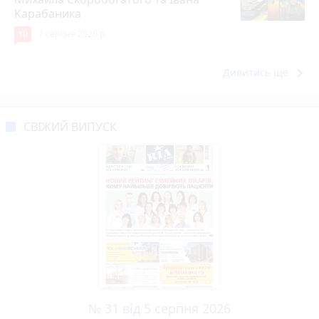
Карабаника
10
7 серпня 2026 р.
keyboard_arrow_right
Дивитись ще
СВІЖИЙ ВИПУСК
№ 31 від 5 серпня 2026