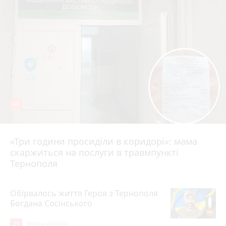
46
«Три години просиділи в коридорі»: мама
Вчора о 13:05
скаржиться на послуги в травмпункті
Тернополя
Обірвалось життя Героя з Тернополя
Богдана Сосінського
21
Вчора о 09:00