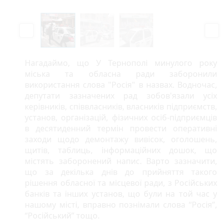
P
N
r
e
e
x
v
t
Нагадаймо, що У Тернополі минулого року
i
міська та обласна ради заборонили
o
використання слова "Росія" в назвах. Водночас,
u
депутати зазначених рад зобов'язали усіх
s
керівників, співвласників, власників підприємств,
установ, організацій, фізичних осіб-підприємців
в десятиденний термін провести оперативні
заходи щодо демонтажу вивісок, оголошень,
щитів, таблиць, інформаційних дошок, що
містять заборонений напис. Варто зазначити,
що за декілька днів до прийняття такого
рішення обласної та місцевої ради, з Російських
банків та інших установ, що були на той час у
нашому місті, вправно познімали слова “Росія”,
“Російський” тощо.