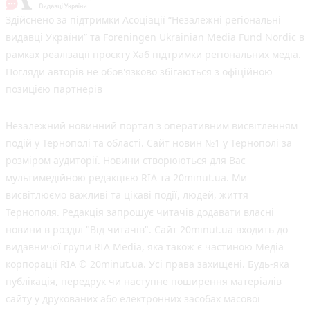
Здійснено за підтримки Асоціації “Незалежні регіональні
видавці України” та Foreningen Ukrainian Media Fund Nordic в
рамках реалізації проєкту Хаб підтримки регіональних медіа.
Погляди авторів не обов'язково збігаються з офіційною
позицією партнерів
Незалежний новинний портал з оперативним висвітленням
подій у Тернополі та області. Сайт новин №1 у Тернополі за
розміром аудиторії. Новини створюються для Вас
мультимедійною редакцією RIA та 20minut.ua. Ми
висвітлюємо важливі та цікаві події, людей, життя
Тернополя. Редакція запрошує читачів додавати власні
новини в розділ "Від читачів". Сайт 20minut.ua входить до
видавничої групи RIA Media, яка також є частиною Медіа
корпорації RIA © 20minut.ua. Усі права захищені. Будь-яка
публiкацiя, передрук чи наступне поширення матеріалів
сайту у друкованих або електронних засобах масової