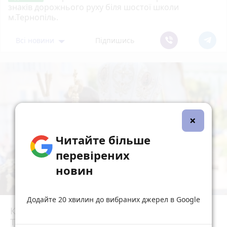
знаків дорожнього руху біля шостої школи
м.Тернопіль.
Всі новини
Підпишись
×
Читайте більше
перевірених
новин
Додайте 20 хвилин до вибраних джерел в Google
Кардинал Микола Бичок очолив молебень у
Тернополі та освятив авто для ЗСУ
photo_camera