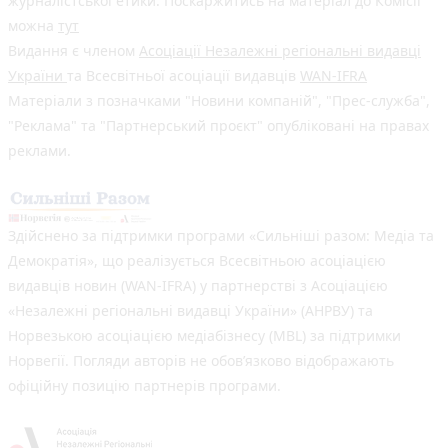
журналістської етики. Поскаржитись на матеріал до Комісії
можна
тут
Видання є членом
Асоціації Незалежні регіональні видавці
України
та Всесвітньої асоціації видавців
WAN-IFRA
Матеріали з позначками "Новини компаній", "Прес-служба",
"Реклама" та "Партнерський проєкт" опубліковані на правах
реклами.
Здійснено за підтримки програми «Сильніші разом: Медіа та
Демократія», що реалізується Всесвітньою асоціацією
видавців новин (WAN-IFRA) у партнерстві з Асоціацією
«Незалежні регіональні видавці України» (АНРВУ) та
Норвезькою асоціацією медіабізнесу (MBL) за підтримки
Норвегії. Погляди авторів не обов’язково відображають
офіційну позицію партнерів програми.