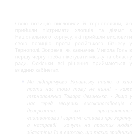
Свою позицію висловили й тернополяни, які
прийшли підтримати хлопців та дівчат з
Національного корпусу, які прийшли висловити
свою позицію проти російського бізнесу у
Тернополі. Зокрема, як зазначив Микола Голь в
першу чергу треба пікетувати міську та обласну
ради. Оскільки всі рішення приймаються у
владних кабінетах.
Ми підтримуємо Українську націю, а хто
проти нас томи тому не винні, - каже
тернополянка Тамара Фегинська. - Якщо у
нас серед місцевих високопосадовців є
деверсанти, які прикриваютья
вишиванками і гарними словами про Україну,
а насправді хочуть на простих людях
збагатіти То я вважаю, що таких зрадників