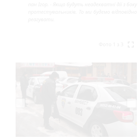
пан Ігор. - Якщо будуть неадекватні дії з боку
протестувальників. То ми будемо відповідно
реагувати.
P
N
r
e
Фото
1
з 3
e
x
v
t
i
o
u
s