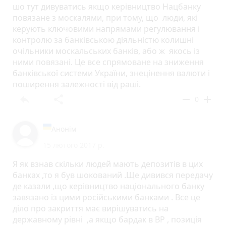
шо тут дивуватись якщо керівництво Нацбанку
повязане з москалями, при тому, що люди, які
керують ключовими напрямами регулювання і
контролю за банківською діяльністю колишні
очільники москальських банків, або ж якось із
ними повязані. Це все спрямоване на зниження
банківської системи України, знецінення валюти і
поширення залежності від раші.
reply
share
remove
add
0
Анонім
15 лютого 2017 р.
Я як взнав скільки людей мають депозитів в цих
банках ,то я був шокований .Ще дивився передачу
де казали ,що керівництво національного банку
завязано із цими російськими банками . Все це
діло про закриття має вирішуватись на
державному рівні ,а якщо бардак в ВР , позиція