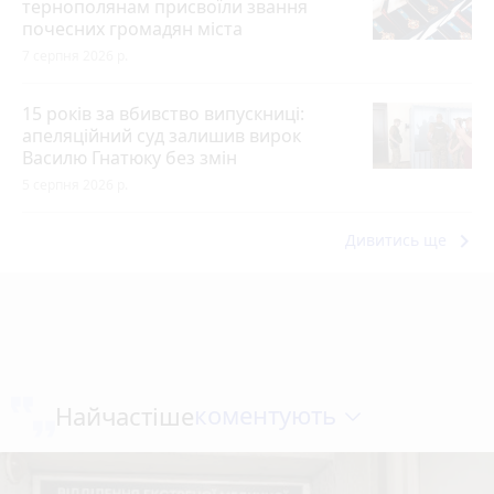
тернополянам присвоїли звання
почесних громадян міста
7 серпня 2026 р.
15 років за вбивство випускниці:
апеляційний суд залишив вирок
Василю Гнатюку без змін
5 серпня 2026 р.
keyboard_arrow_right
Дивитись ще
коментують
Найчастіше