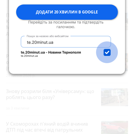
ДОДАТИ 20 ХВИЛИН В GOOGLE
Після потопу квартири на
Коновальця, 20 сирі та цвітуть.
Мешканці можуть розраховувати на
допомогу?
7 серпня 2026 р.
Розвиток дітей у Тернополі 2026:
огляд гуртків, секцій, клубів та студій
(партнерський проєкт)
28 липня 2026 р.
Знову розрили біля «Універсаму»: що
роблять цього разу?
за 3 хвилини
У Скоморохах п'яний водій вчинив
ДТП під час втечі від патрульних