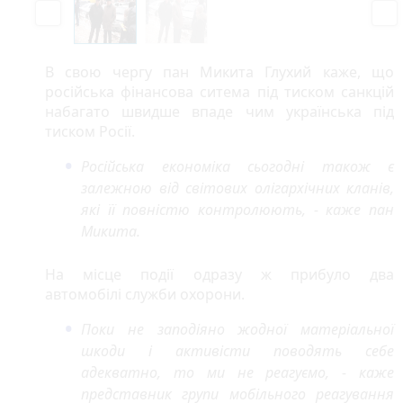
P
N
r
e
e
x
v
t
В свою чергу пан Микита Глухий каже, що
i
російська фінансова ситема під тиском санкцій
o
набагато швидше впаде чим українська під
u
тиском Росії.
s
Російська економіка сьогодні також є
залежною від світових олігархічних кланів,
які її повністю контролюють, - каже пан
Микита.
На місце події одразу ж прибуло два
автомобілі служби охорони.
Поки не заподіяно жодної матеріальної
шкоди і активісти поводять себе
адекватно, то ми не реагуємо, - каже
представник групи мобільного реагування