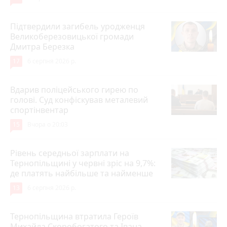
Підтвердили загибель уродженця
Великоберезовицької громади
Дмитра Березка
17
6 серпня 2026 р.
Вдарив поліцейського гирею по
голові. Суд конфіскував металевий
спортінвентар
15
Вчора о 20:03
Рівень середньої зарплати на
Тернопільщині у червні зріс на 9,7%:
де платять найбільше та найменше
13
6 серпня 2026 р.
Тернопільщина втратила Героїв
Михайла Скоробогатого та Івана