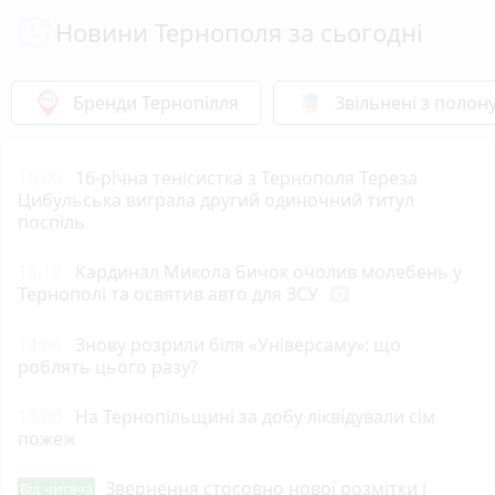
Новини Тернополя за сьогодні
Бренди Тернопілля
Звільнені з полон
16:00
16-річна тенісистка з Тернополя Тереза
Цибульська виграла другий одиночний титул
поспіль
15:10
Кардинал Микола Бичок очолив молебень у
Тернополі та освятив авто для ЗСУ
photo_camera
14:04
Знову розрили біля «Універсаму»: що
роблять цього разу?
13:00
На Тернопільщині за добу ліквідували сім
пожеж
Звернення стосовно нової розмітки і
Від читача