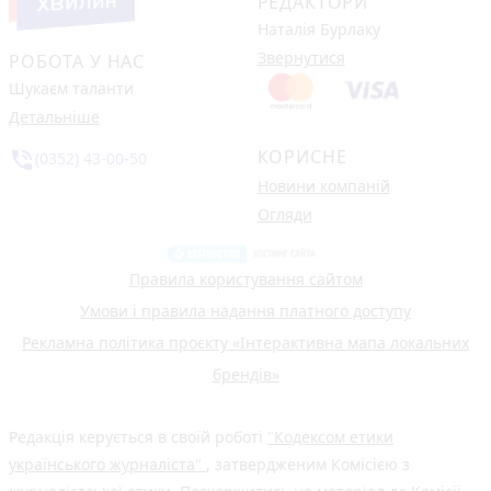
РЕДАКТОРИ
Наталія Бурлаку
Звернутися
РОБОТА У НАС
Шукаєм таланти
Детальніше
КОРИСНЕ
phone_in_talk
(0352) 43-00-50
Новини компаній
Огляди
Правила користування сайтом
Умови і правила надання платного доступу
Рекламна політика проєкту «Інтерактивна мапа локальних
брендів»
Редакція керується в своїй роботі
"Кодексом етики
українського журналіста"
, затвердженим Комісією з