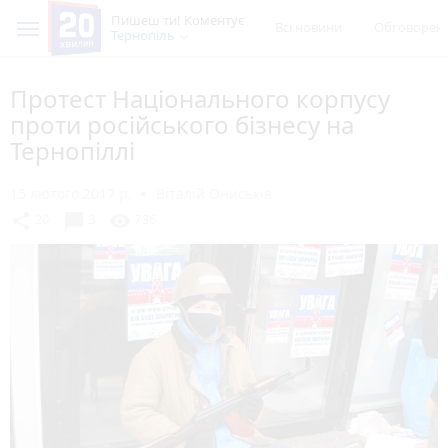
Пишеш ти! Коментує
Всі новини
Обговорен
Тернопіль
Протест Національного корпусу
проти російського бізнесу на
Тернопіллі
15 лютого 2017 р.
Віталій Ониськів
chat_bubble
share
visibility
20
3
736