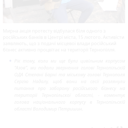
Мирна акція протесту відбулася біля одного з
російських банків в Центрі міста, 15 лютого. Активісти
заявляють, що з подачі місцевої влади російський
бізнес активно процвітає на території Тернопілля.
Рік тому, коли ми ще були цивільним корпусом
“Азов”, ми подали звернення голові Тернопільскій
ОДА Степані Барні та міському голові Тернополя
Сергію Надалу, щоб вони на сесії розлянули
питання про заборону російського бізнесу на
території Тернопільскої області, - коментує
голова національного корпусу в Тернопільскій
області Володимир Петришин.
P
N