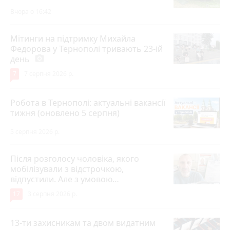
Вчора о 16:42
Мітинги на підтримку Михайла
Федорова у Тернополі тривають 23-ій
день
photo_camera
7
7 серпня 2026 р.
Робота в Тернополі: актуальні вакансії
тижня (оновлено 5 серпня)
5 серпня 2026 р.
Після розголосу чоловіка, якого
мобілізували з відстрочкою,
відпустили. Але з умовою…
17
3 серпня 2026 р.
13-ти захисникам та двом видатним