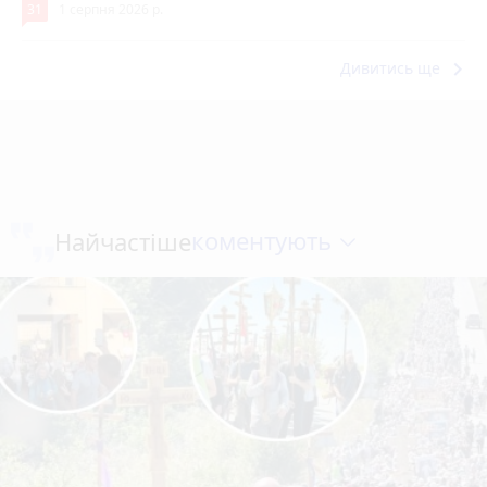
31
1 серпня 2026 р.
keyboard_arrow_right
Дивитись ще
коментують
Найчастіше