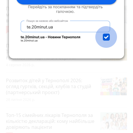
Після розголосу чоловіка, якого
мобілізували з відстрочкою,
відпустили. Але з умовою…
10
3 серпня 2026 р.
Після пекельної спеки на
Тернопільщину прийдуть грози:
прогноз погоди на 5-7 серпня
4 серпня 2026 р.
Розвиток дітей у Тернополі 2026:
огляд гуртків, секцій, клубів та студій
(партнерський проєкт)
28 липня 2026 р.
Топ-15 сімейних лікарів Тернополя за
кількістю декларацій: кому найбільше
довіряють пацієнти