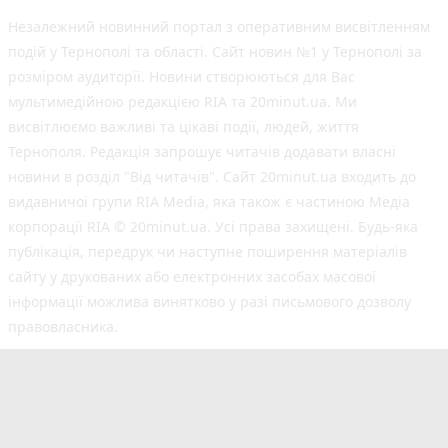
Незалежний новинний портал з оперативним висвітленням
подій у Тернополі та області. Сайт новин №1 у Тернополі за
розміром аудиторії. Новини створюються для Вас
мультимедійною редакцією RIA та 20minut.ua. Ми
висвітлюємо важливі та цікаві події, людей, життя
Тернополя. Редакція запрошує читачів додавати власні
новини в розділ "Від читачів". Сайт 20minut.ua входить до
видавничої групи RIA Media, яка також є частиною Медіа
корпорації RIA © 20minut.ua. Усі права захищені. Будь-яка
публiкацiя, передрук чи наступне поширення матеріалів
сайту у друкованих або електронних засобах масової
інформації можлива винятково у разі письмового дозволу
правовласника.
©2017-2025 20minut.ua
вул. Дубовецька, буд. 1-б, м. Тернопіль, 46001;
[email protected]
Cуб'єкт у сфері онлайн-медіа; ідентифікатор медіа
- R40-05634.