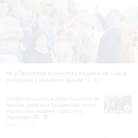
Як у Тернополі освячують кошики на Спаса:
репортаж з місцевих храмів
photo_camera
play_circle_filled
Не просто школа, а дієва спільнота: як
працює унікальна бордингова школа
Української академії лідерства у
Тернополі
photo_camera
play_circle_filled
4 серпня 2026 р.