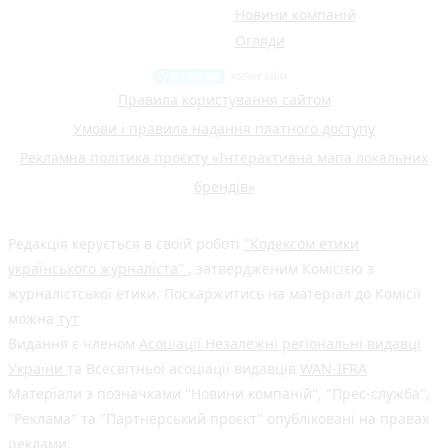
Новини компаній
Огляди
Правила користування сайтом
Умови і правила надання платного доступу
Рекламна політика проєкту «Інтерактивна мапа локальних
брендів»
Редакція керується в своїй роботі
"Кодексом етики
українського журналіста"
, затвердженим Комісією з
журналістської етики. Поскаржитись на матеріал до Комісії
можна
тут
Видання є членом
Асоціації Незалежні регіональні видавці
України
та Всесвітньої асоціації видавців
WAN-IFRA
Матеріали з позначками "Новини компаній", "Прес-служба",
"Реклама" та "Партнерський проєкт" опубліковані на правах
реклами.