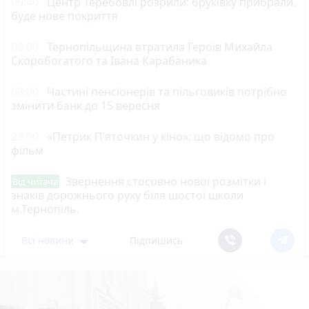
09:40
Центр Теребовлі розрили: бруківку прибрали,
буде нове покриття
09:00
Тернопільщина втратила Героїв Михайла
Скоробогатого та Івана Карабаника
08:00
Частині пенсіонерів та пільговиків потрібно
змінити банк до 15 вересня
22:00
«Петрик П’яточкин у кіно»: що відомо про
фільм
Звернення стосовно нової розмітки і
Від читача
знаків дорожнього руху біля шостої школи
м.Тернопіль.
Всі новини
Підпишись