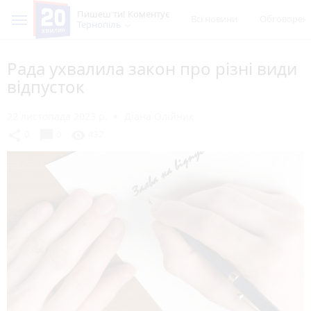
Пишеш ти! Коментує
Всі новини
Обговорен
Тернопіль
Рада ухвалила закон про різні види
відпусток
22 листопада 2023 р.
Діана Олійник
chat_bubble
share
visibility
0
0
432