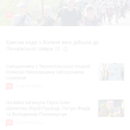
78
4 серпня 2026 р.
Хресна хода з Волині вже дійшла до
Почаївської лаври
photo_camera
play_circle_filled
Священнику з Тернопільської єпархії
Олексію Николишину заборонили
служіння
36
5 серпня 2026 р.
На війні загинули Герої Олег
Шелетин, Юрій Пушкар, Петро Федів
та Володимир Паламарчук
24
5 серпня 2026 р.