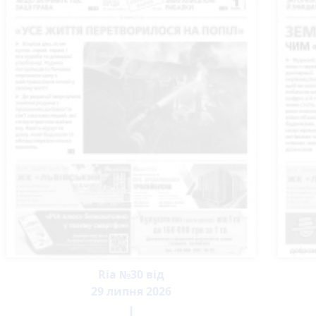
Ria №30 від
29 липня 2026
