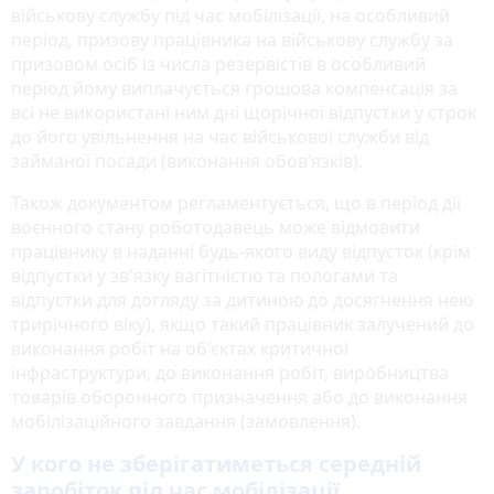
військову службу під час мобілізації, на особливий
період, призову працівника на військову службу за
призовом осіб із числа резервістів в особливий
період йому виплачується грошова компенсація за
всі не використані ним дні щорічної відпустки у строк
до його увільнення на час військової служби від
займаної посади (виконання обов’язків).
Також документом регламентується, що в період дії
воєнного стану роботодавець може відмовити
працівнику в наданні будь-якого виду відпусток (крім
відпустки у зв'язку вагітністю та пологами та
відпустки для догляду за дитиною до досягнення нею
трирічного віку), якщо такий працівник залучений до
виконання робіт на об'єктах критичної
інфраструктури, до виконання робіт, виробництва
товарів оборонного призначення або до виконання
мобілізаційного завдання (замовлення).
У кого не зберігатиметься середній
заробіток під час мобілізації