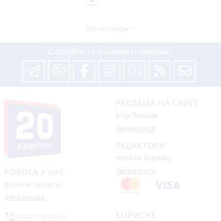
Всі номери >
Слідкуйте за нашими новинами
РЕКЛАМА НА САЙТІ
Ігор Леськів
Звернутися
РЕДАКТОРИ
Наталія Бурлаку
Звернутися
РОБОТА У НАС
Шукаєм таланти
Детальніше
КОРИСНЕ
phone_in_talk
(0352) 43-00-50