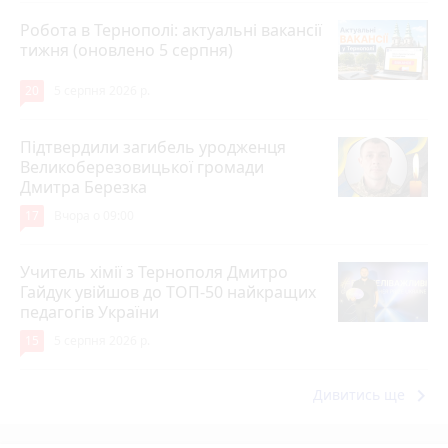
Робота в Тернополі: актуальні вакансії
тижня (оновлено 5 серпня)
20
5 серпня 2026 р.
Підтвердили загибель уродженця
Великоберезовицької громади
Дмитра Березка
17
Вчора о 09:00
Учитель хімії з Тернополя Дмитро
Гайдук увійшов до ТОП-50 найкращих
педагогів України
15
5 серпня 2026 р.
keyboard_arrow_right
Дивитись ще