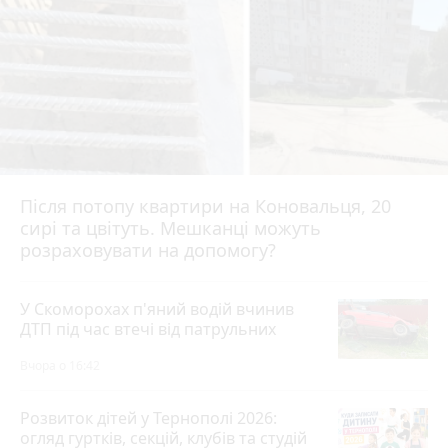
Після потопу квартири на Коновальця, 20
сирі та цвітуть. Мешканці можуть
розраховувати на допомогу?
У Скоморохах п'яний водій вчинив
ДТП під час втечі від патрульних
Вчора о 16:42
Розвиток дітей у Тернополі 2026:
огляд гуртків, секцій, клубів та студій