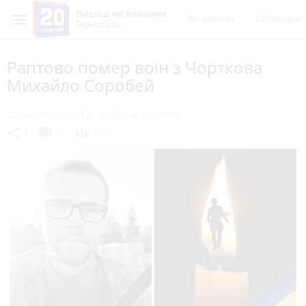
Пишеш ти! Коментує
Всі новини
Обговорен
Тернопіль
Раптово помер воїн з Чорткова
Михайло Соробей
25 березня 2024 р.
Діана Олійник
chat_bubble
share
visibility
1
20
1317