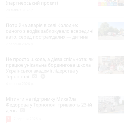
(партнерський проєкт)
28 липня 2026 р.
Потрійна аварія в селі Колодне:
одного з водіїв заблокувало всередині
авто, серед постраждалих — дитина
7 серпня 2026 р.
Не просто школа, а дієва спільнота: як
працює унікальна бордингова школа
Української академії лідерства у
Тернополі
photo_camera
play_circle_filled
4 серпня 2026 р.
Мітинги на підтримку Михайла
Федорова у Тернополі тривають 23-ій
день
photo_camera
7
7 серпня 2026 р.