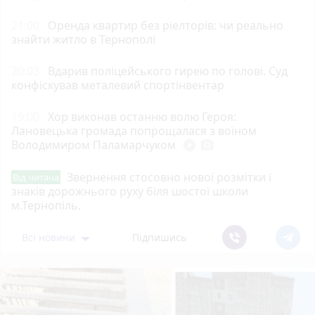
21:00
Оренда квартир без ріелторів: чи реально
знайти житло в Тернополі
20:03
Вдарив поліцейського гирею по голові. Суд
конфіскував металевий спортінвентар
19:00
Хор виконав останню волю Героя:
Лановецька громада попрощалася з воїном
Володимиром Паламарчуком
play_circle_filled
photo_camera
Звернення стосовно нової розмітки і
Від читача
знаків дорожнього руху біля шостої школи
м.Тернопіль.
Всі новини
Підпишись