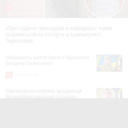
34
«Три години просиділи в коридорі»: мама
Вчора о 13:05
скаржиться на послуги в травмпункті
Тернополя
Обірвалось життя Героя з Тернополя
Богдана Сосінського
20
Вчора о 09:00
Підтвердили загибель уродженця
Великоберезовицької громади
Дмитра Березка
17
6 серпня 2026 р.
Вдарив поліцейського гирею по