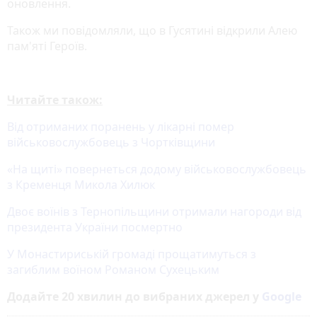
оновлення.
Також ми повідомляли, що в Гусятині відкрили Алею
пам'яті Героїв.
Читайте також:
Від отриманих поранень у лікарні помер
військовослужбовець з Чортківщини
«На щиті» повернеться додому військовослужбовець
з Кременця Микола Хилюк
Двоє воїнів з Тернопільщини отримали нагороди від
президента України посмертно
У Монастириській громаді прощатимуться з
загиблим воїном Романом Сухецьким
Додайте 20 хвилин до вибраних джерел у
Google