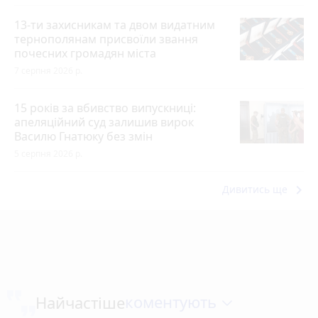
13-ти захисникам та двом видатним
тернополянам присвоїли звання
почесних громадян міста
7 серпня 2026 р.
15 років за вбивство випускниці:
апеляційний суд залишив вирок
Василю Гнатюку без змін
5 серпня 2026 р.
keyboard_arrow_right
Дивитись ще
коментують
Найчастіше