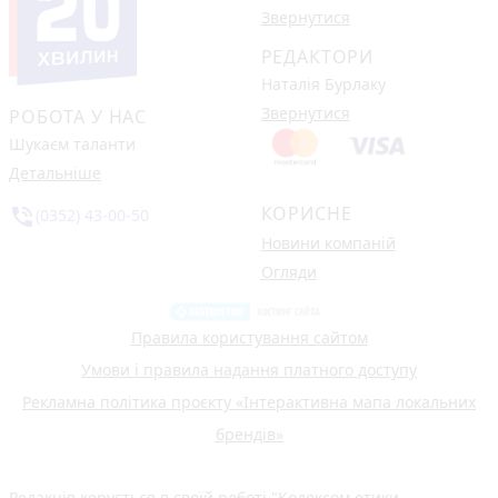
Звернутися
РЕДАКТОРИ
Наталія Бурлаку
Звернутися
РОБОТА У НАС
Шукаєм таланти
Детальніше
КОРИСНЕ
phone_in_talk
(0352) 43-00-50
Новини компаній
Огляди
Правила користування сайтом
Умови і правила надання платного доступу
Рекламна політика проєкту «Інтерактивна мапа локальних
брендів»
Редакція керується в своїй роботі
"Кодексом етики