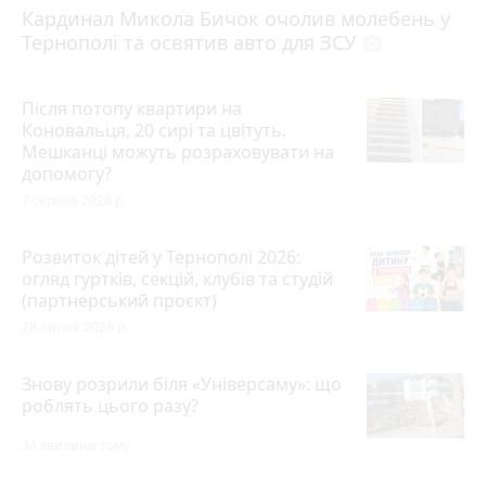
Кардинал Микола Бичок очолив молебень у
Тернополі та освятив авто для ЗСУ
photo_camera
Після потопу квартири на
Коновальця, 20 сирі та цвітуть.
Мешканці можуть розраховувати на
допомогу?
7 серпня 2026 р.
Розвиток дітей у Тернополі 2026:
огляд гуртків, секцій, клубів та студій
(партнерський проєкт)
28 липня 2026 р.
Знову розрили біля «Універсаму»: що
роблять цього разу?
34 хвилини тому