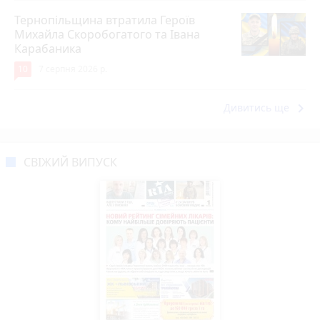
Тернопільщина втратила Героїв
Михайла Скоробогатого та Івана
Карабаника
10
7 серпня 2026 р.
keyboard_arrow_right
Дивитись ще
СВІЖИЙ ВИПУСК