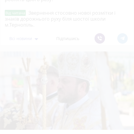
Звернення стосовно нової розмітки і
Від читача
знаків дорожнього руху біля шостої школи
м.Тернопіль.
Всі новини
Підпишись