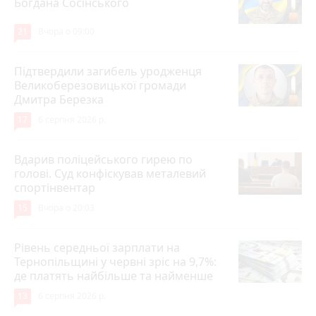
Богдана Сосінського
21
Вчора о 09:00
Підтвердили загибель уродженця
Великоберезовицької громади
Дмитра Березка
17
6 серпня 2026 р.
Вдарив поліцейського гирею по
голові. Суд конфіскував металевий
спортінвентар
15
Вчора о 20:03
Рівень середньої зарплати на
Тернопільщині у червні зріс на 9,7%:
де платять найбільше та найменше
13
6 серпня 2026 р.