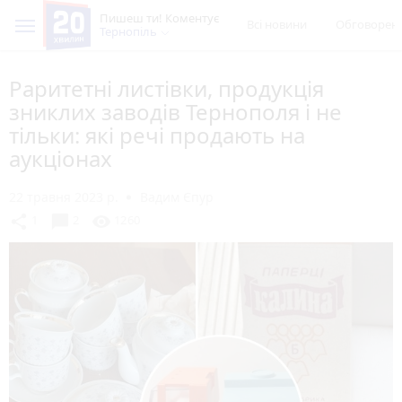
Пишеш ти! Коментує
Всі новини
Обговорен
Тернопіль
Раритетні листівки, продукція
зниклих заводів Тернополя і не
тільки: які речі продають на
аукціонах
22 травня 2023 р.
Вадим Єпур
chat_bubble
share
visibility
1
2
1260