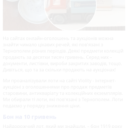
На сайтах онлайн-оголошень та аукціонів можна
знайти чимало цікавих речей, які пов'язані з
Тернополем різних періодів. Деякі предмети колекцій
продають за десятки тисяч гривень. Серед них –
документи, листівки, вироби закритих заводів, тощо.
Дивіться, що та за скільки продають на аукціонах!
Ми проаналізували лоти на сайті Violity - інтернет-
аукціоні з оголошеннями про продаж предметів
старовини, антикваріату та колекційних екземплярів.
Ми обирали ті лоти, які пов'язані з Тернополем. Лоти
подаємо у порядку зниження ціни.
Бон на 10 гривень
Найдорожчий лот, який ми знайшли, – бон 1919 року