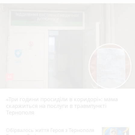
46
«Три години просиділи в коридорі»: мама
Вчора о 13:05
скаржиться на послуги в травмпункті
Тернополя
Обірвалось життя Героя з Тернополя