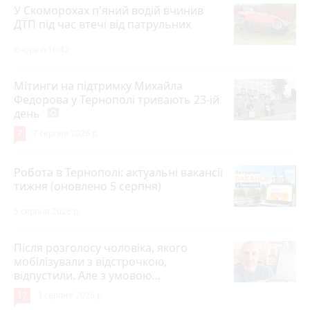
У Скоморохах п'яний водій вчинив
ДТП під час втечі від патрульних
Вчора о 16:42
Мітинги на підтримку Михайла
Федорова у Тернополі тривають 23-ій
день
photo_camera
7
7 серпня 2026 р.
Робота в Тернополі: актуальні вакансії
тижня (оновлено 5 серпня)
5 серпня 2026 р.
Після розголосу чоловіка, якого
мобілізували з відстрочкою,
відпустили. Але з умовою…
17
3 серпня 2026 р.