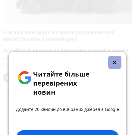
А як вам такі ціни? Чи маєте раритетні речі
вдома? Пишіть у коментарях!
Додайте 20 хвилин до вибраних джерел у
Google
×
ціни
Читайте більше
перевірених
новин
Коментарі (2)
Додайте 20 хвилин до вибраних джерел в Google