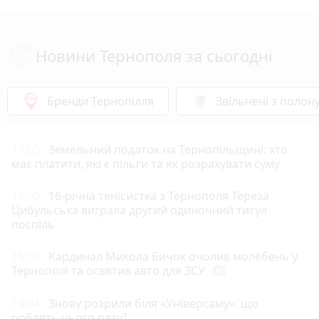
Новини Тернополя за сьогодні
Бренди Тернопілля
Звільнені з полон
17:05
Земельний податок на Тернопільщині: хто
має платити, які є пільги та як розрахувати суму
16:00
16-річна тенісистка з Тернополя Тереза
Цибульська виграла другий одиночний титул
поспіль
15:10
Кардинал Микола Бичок очолив молебень у
Тернополі та освятив авто для ЗСУ
photo_camera
14:04
Знову розрили біля «Універсаму»: що
роблять цього разу?