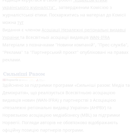
українського журналіста"
, затвердженим Комісією з
журналістської етики. Поскаржитись на матеріал до Комісії
можна
тут
Видання є членом
Асоціації Незалежні регіональні видавці
України
та Всесвітньої асоціації видавців
WAN-IFRA
Матеріали з позначками "Новини компаній", "Прес-служба",
"Реклама" та "Партнерський проєкт" опубліковані на правах
реклами.
Здійснено за підтримки програми «Сильніші разом: Медіа та
Демократія», що реалізується Всесвітньою асоціацією
видавців новин (WAN-IFRA) у партнерстві з Асоціацією
«Незалежні регіональні видавці України» (АНРВУ) та
Норвезькою асоціацією медіабізнесу (MBL) за підтримки
Норвегії. Погляди авторів не обов’язково відображають
офіційну позицію партнерів програми.