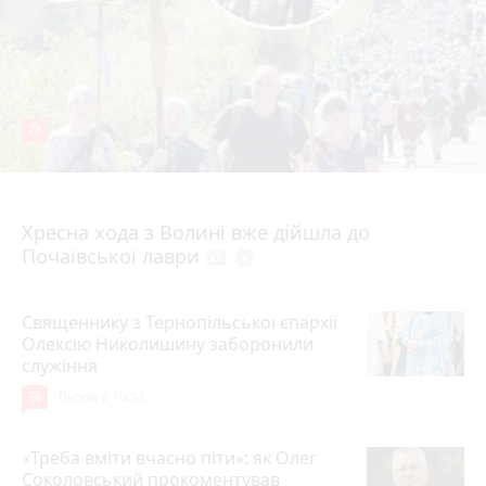
78
4 серпня 2026 р.
Хресна хода з Волині вже дійшла до
Почаївської лаври
photo_camera
play_circle_filled
Священнику з Тернопільської єпархії
Олексію Николишину заборонили
служіння
36
Вчора о 10:53
«Треба вміти вчасно піти»: як Олег
Соколовський прокоментував