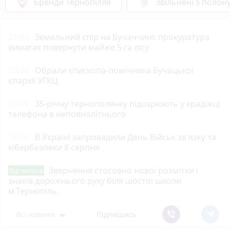
Бренди Тернопілля
Звільнені з полон
21:00
Земельний спір на Бучаччині: прокуратура
вимагає повернути майже 5 га лісу
20:00
Обрали єпископа-помічника Бучацької
єпархії УГКЦ
19:00
35-річну тернополянку підозрюють у крадіжці
телефона в неповнолітнього
18:00
В Україні запровадили День Військ зв'язку та
кібербезпеки 8 серпня
Звернення стосовно нової розмітки і
Від читача
знаків дорожнього руху біля шостої школи
м.Тернопіль.
Всі новини
Підпишись