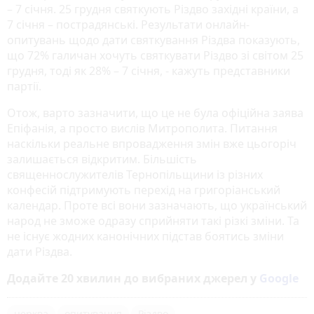
– 7 січня. 25 грудня святкують Різдво західні країни, а
7 січня – пострадянські. Результати онлайн-
опитувань щодо дати святкування Різдва показують,
що 72% галичан хочуть святкувати Різдво зі світом 25
грудня, тоді як 28% – 7 січня, - кажуть представники
партії.
Отож, варто зазначити, що це не була офіційна заява
Епіфанія, а просто вислів Митрополита. Питання
наскільки реальне впровадження змін вже цьогоріч
залишається відкритим. Більшість
священнослужителів Тернопільщини із різних
конфесій підтримують перехід на григоріанський
календар. Проте всі вони зазначають, що український
народ не зможе одразу сприйняти такі різкі зміни. Та
не існує жодних канонічних підстав боятись зміни
дати Різдва.
Додайте 20 хвилин до вибраних джерел у
Google
церква
опитування
Різдво