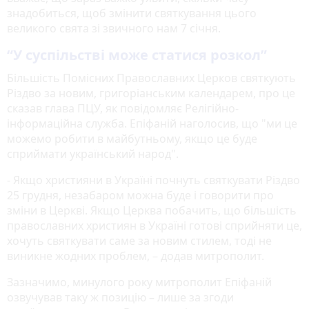
знадобиться, щоб змінити святкування цього
великого свята зі звичного нам 7 січня.
“У суспільстві може статися розкол”
Більшість Помісних Православних Церков святкують
Різдво за новим, григоріанським календарем, про це
сказав глава ПЦУ, як повідомляє Релігійно-
інформаційна служба. Епіфаній наголосив, що "ми це
можемо робити в майбутньому, якщо це буде
сприймати український народ".
- Якщо християни в Україні почнуть святкувати Різдво
25 грудня, незабаром можна буде і говорити про
зміни в Церкві. Якщо Церква побачить, що більшість
православних християн в Україні готові сприйняти це,
хочуть святкувати саме за новим стилем, тоді не
виникне жодних проблем, – додав митрополит.
Зазначимо, минулого року митрополит Епіфаній
озвучував таку ж позицію – лише за згоди