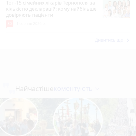
Топ-15 сімейних лікарів Тернополя за
кількістю декларацій: кому найбільше
довіряють пацієнти
30
1 серпня 2026 р.
keyboard_arrow_right
Дивитись ще
коментують
Найчастіше