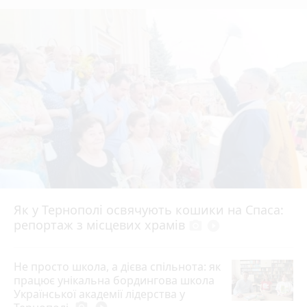
Як у Тернополі освячують кошики на Спаса:
репортаж з місцевих храмів
photo_camera
play_circle_filled
Не просто школа, а дієва спільнота: як
працює унікальна бордингова школа
Української академії лідерства у
photo_camera
play_circle_filled