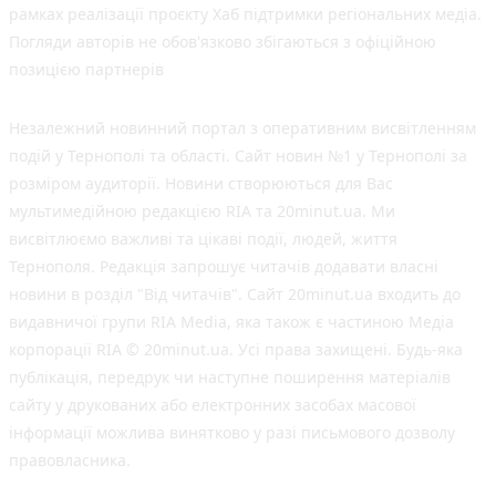
рамках реалізації проєкту Хаб підтримки регіональних медіа.
Погляди авторів не обов'язково збігаються з офіційною
позицією партнерів
Незалежний новинний портал з оперативним висвітленням
подій у Тернополі та області. Сайт новин №1 у Тернополі за
розміром аудиторії. Новини створюються для Вас
мультимедійною редакцією RIA та 20minut.ua. Ми
висвітлюємо важливі та цікаві події, людей, життя
Тернополя. Редакція запрошує читачів додавати власні
новини в розділ "Від читачів". Сайт 20minut.ua входить до
видавничої групи RIA Media, яка також є частиною Медіа
корпорації RIA © 20minut.ua. Усі права захищені. Будь-яка
публiкацiя, передрук чи наступне поширення матеріалів
сайту у друкованих або електронних засобах масової
інформації можлива винятково у разі письмового дозволу
правовласника.