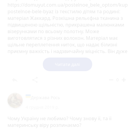
https://domuyut.com.ua/postelnoe_bele_optom/kupit-
postelnoe-bele-byaz із текстилю дітям та родині:
матеріал Жаккард. Розкішна рельєфна тканина з
підвищеною щільністю, прикрашена малюнками
візерунками по всьому полотну. Може
виготовлятися з різних волокон. Матеріал має
щільне переплетення ниток, що надає білизні
приємну важкість і надзвичайну міцність. Він дуже
ошатний і урочистий.
Читати далі
reply
share
remove
add
0
Держава Рось
4 грудня 2019 р.
Чому Україну не любимо? Чому знову її, та її
материнську віру розпинаємо?