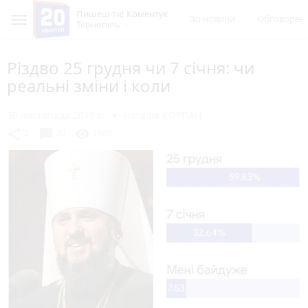
Пишеш ти! Коментує
Всі новини
Обговорен
Тернопіль
Різдво 25 грудня чи 7 січня: чи
реальні зміни і коли
30 листопада 2019 р.
Наталія КОРПАН
chat_bubble
share
visibility
2
20
1965