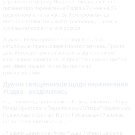
українського народу. Водночас він додавав, що
питання про перенесення Різдва з 7 січня на 25
грудня поки є не на часі. За його словами, це
потрібно втілювати у життя поступово, інакше у
суспільстві може статися розкол.
Додамо, Різдво Христове не поділяється на
католицьке, православне і протестантське. Просто
дата його святкування залежить від того, яким
календарем користуються представники конкретної
релігійної спільноти – юліанським чи
григоріанським.
Думки священників щодо перенесення
Різдва - розділились
От, наприклад, протодиякон Кафедрального собору
Різдва Христового Тернопільської Єпархії Української
Православної Церкви Петро Рубльовський вважає,
що перенесення недоцільне.
- З давніх-давен у нас було Різдво 7 січня і це є вже