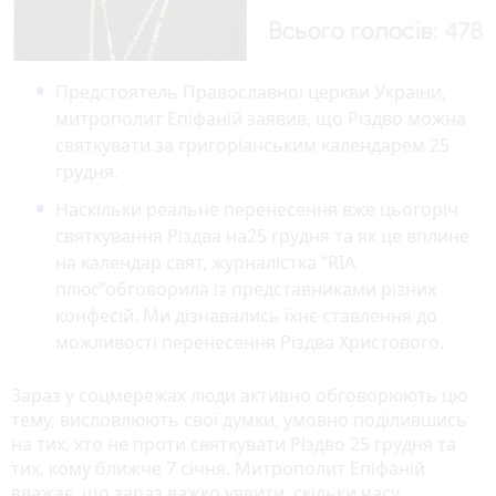
Предстоятель Православної церкви України,
митрополит Епіфаній заявив, що Різдво можна
святкувати за григоріанським календарем 25
грудня.
Наскільки реальне перенесення вже цьогоріч
святкування Різдва на25 грудня та як це вплине
на календар свят, журналістка “RIA
плюс”обговорила із представниками різних
конфесій. Ми дізнавались їхнє ставлення до
можливості перенесення Різдва Христового.
Зараз у соцмережах люди активно обговорюють цю
тему, висловлюють свої думки, умовно поділившись
на тих, хто не проти святкувати Різдво 25 грудня та
тих, кому ближче 7 січня. Митрополит Епіфаній
вважає, що зараз важко уявити, скільки часу