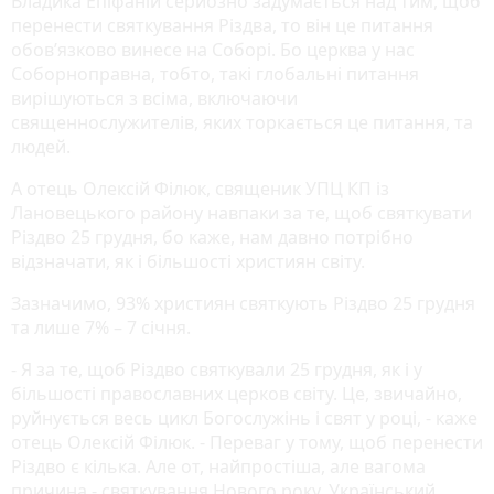
Владика Епіфаній серйозно задумається над тим, щоб
перенести святкування Різдва, то він це питання
обов’язково винесе на Соборі. Бо церква у нас
Соборноправна, тобто, такі глобальні питання
вирішуються з всіма, включаючи
священнослужителів, яких торкається це питання, та
людей.
А отець Олексій Філюк, священик УПЦ КП із
Лановецького району навпаки за те, щоб святкувати
Різдво 25 грудня, бо каже, нам давно потрібно
відзначати, як і більшості християн світу.
Зазначимо, 93% християн святкують Різдво 25 грудня
та лише 7% – 7 січня.
- Я за те, щоб Різдво святкували 25 грудня, як і у
більшості православних церков світу. Це, звичайно,
руйнується весь цикл Богослужінь і свят у році, - каже
отець Олексій Філюк. - Переваг у тому, щоб перенести
Різдво є кілька. Але от, найпростіша, але вагома
причина - святкування Нового року. Український