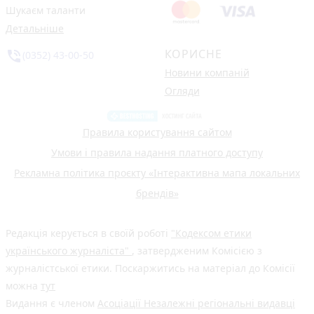
Шукаєм таланти
Детальніше
КОРИСНЕ
phone_in_talk
(0352) 43-00-50
Новини компаній
Огляди
Правила користування сайтом
Умови і правила надання платного доступу
Рекламна політика проєкту «Інтерактивна мапа локальних
брендів»
Редакція керується в своїй роботі
"Кодексом етики
українського журналіста"
, затвердженим Комісією з
журналістської етики. Поскаржитись на матеріал до Комісії
можна
тут
Видання є членом
Асоціації Незалежні регіональні видавці