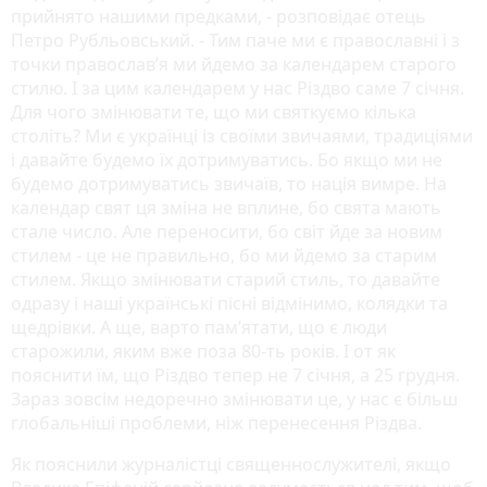
прийнято нашими предками, - розповідає отець
Петро Рубльовський. - Тим паче ми є православні і з
точки православ’я ми йдемо за календарем старого
стилю. І за цим календарем у нас Різдво саме 7 січня.
Для чого змінювати те, що ми святкуємо кілька
століть? Ми є українці із своїми звичаями, традиціями
і давайте будемо їх дотримуватись. Бо якщо ми не
будемо дотримуватись звичаїв, то нація вимре. На
календар свят ця зміна не вплине, бо свята мають
стале число. Але переносити, бо світ йде за новим
стилем - це не правильно, бо ми йдемо за старим
стилем. Якщо змінювати старий стиль, то давайте
одразу і наші українські пісні відмінимо, колядки та
щедрівки. А ще, варто пам’ятати, що є люди
старожили, яким вже поза 80-ть років. І от як
пояснити їм, що Різдво тепер не 7 січня, а 25 грудня.
Зараз зовсім недоречно змінювати це, у нас є більш
глобальніші проблеми, ніж перенесення Різдва.
Як пояснили журналістці священнослужителі, якщо