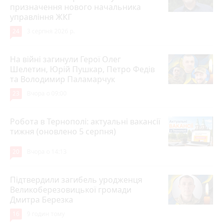
призначення нового начальника
управління ЖКГ
24
3 серпня 2026 р.
На війні загинули Герої Олег
Шелетин, Юрій Пушкар, Петро Федів
та Володимир Паламарчук
23
Вчора о 09:00
Робота в Тернополі: актуальні вакансії
тижня (оновлено 5 серпня)
20
Вчора о 14:13
Підтвердили загибель уродженця
Великоберезовицької громади
Дмитра Березка
16
9 годин тому