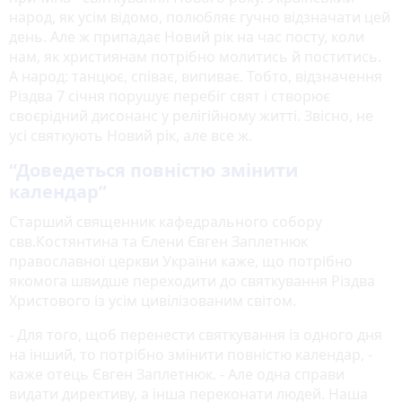
народ, як усім відомо, полюбляє гучно відзначати цей
день. Але ж припадає Новий рік на час посту, коли
нам, як християнам потрібно молитись й поститись.
А народ: танцює, співає, випиває. Тобто, відзначення
Різдва 7 січня порушує перебіг свят і створює
своєрідний дисонанс у релігійному житті. Звісно, не
усі святкують Новий рік, але все ж.
“Доведеться повністю змінити
календар”
Старший священник кафедрального собору
свв.Костянтина та Єлени Євген Заплетнюк
православної церкви України каже, що потрібно
якомога швидше переходити до святкування Різдва
Христового із усім цивілізованим світом.
- Для того, щоб перенести святкування із одного дня
на інший, то потрібно змінити повністю календар, -
каже отець Євген Заплетнюк. - Але одна справи
видати директиву, а інша переконати людей. Наша