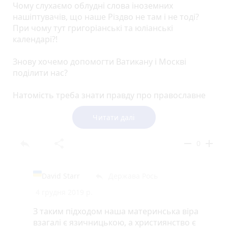
Чому слухаємо облудні слова іноземних
нашіптувачів, що наше Різдво не там і не тоді?
При чому тут григоріанські та юліанські
календарі?!
Знову хочемо допомогти Ватикану і Москві
поділити нас?
Натомість треба знати правду про православне
Різдво!!!
Читати далі
reply
share
remove
add
0
David Starr
Держава Рось
reply
4 грудня 2019 р.
З таким підходом наша материнська віра
взагалі є язичницькою, а християнство є