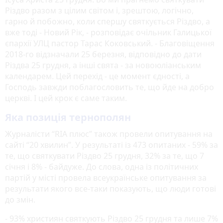
Різдво разом з цілим світом і, зрештою, логічно,
гарно й побожно, коли спершу святкується Різдво, а
вже тоді - Новий Рік, - розповідає очільник Галицької
єпархії УЛЦ пастор Тарас Коковський. - Благовіщення
2018-го відзначали 25 березня, відповідно до дати
Різдва 25 грудня, а інші свята - за новоюліанським
календарем. Цей перехід - це момент єдності, а
Господь завжди поблагословить те, що йде на добро
церкві. І цей крок є саме таким.
Яка позиція тернополян
Журналісти “RIA плюс” також провели опитування на
сайті “20 хвилин”. У результаті із 473 опитаних - 59% за
те, що святкувати Різдво 25 грудня, 32% за те, що 7
січня і 8% - байдуже. До слова, одна із політичних
партій у місті провела всеукраїнське опитування за
результати якого все-таки показують, що люди готові
до змін.
- 93% християн святкують Різдво 25 грудня та лише 7%