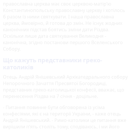
православна церква має своє церквою-матір’ю
Константинопольську православну церкву і хотілось
б разом із ними святкувати. І наша православна
церква, ймовірно, й готова до змін. Не існує жодних
канонічних підстав боятись зміни дати Різдва.
Оскільки лише дата святкування Великодня -
канонічна, згідно постанови першого Вселенського
Собору.
Що кажуть представники греко-
католиків
Отець Андрій Янішевський Архікатедрального собору
Непорочного Зачаття Пресвятої Богородиці,
представник греко-католицької конфесії, вважає, що
перенесення Різдва на 7 січня - доцільне.
- Питання повинне бути обговорена із усіма
конфесіями, які є на території України, - каже отець
Андрій Янішевський. - Римо-католики це питання вже
вирішили п’ять століть тому, сподіваюсь, і ми його