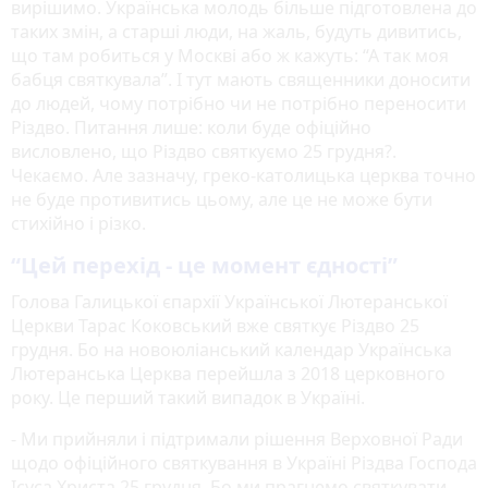
вирішимо. Українська молодь більше підготовлена до
таких змін, а старші люди, на жаль, будуть дивитись,
що там робиться у Москві або ж кажуть: “А так моя
бабця святкувала”. І тут мають священники доносити
до людей, чому потрібно чи не потрібно переносити
Різдво. Питання лише: коли буде офіційно
висловлено, що Різдво святкуємо 25 грудня?.
Чекаємо. Але зазначу, греко-католицька церква точно
не буде противитись цьому, але це не може бути
стихійно і різко.
“Цей перехід - це момент єдності”
Голова Галицької єпархії Української Лютеранської
Церкви Тарас Коковський вже святкує Різдво 25
грудня. Бо на новоюліанський календар Українська
Лютеранська Церква перейшла з 2018 церковного
року. Це перший такий випадок в Україні.
- Ми прийняли і підтримали рішення Верховної Ради
щодо офіційного святкування в Україні Різдва Господа
Ісуса Христа 25 грудня. Бо ми прагнемо святкувати