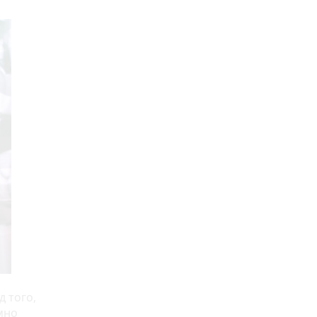
д того,
ємно