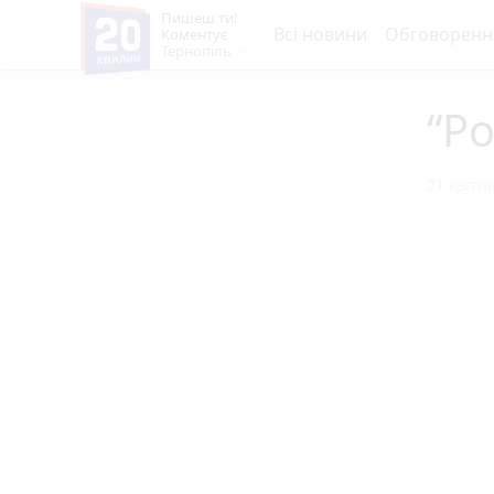
Пишеш ти!
Всі новини
Обговоренн
Коментує
Тернопіль
“Р
21 квітня