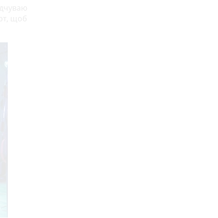
ідчуваю
рт, щоб