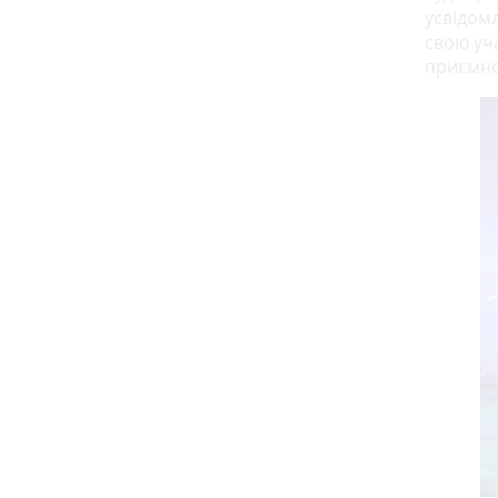
усвідом
свою уч
приємно