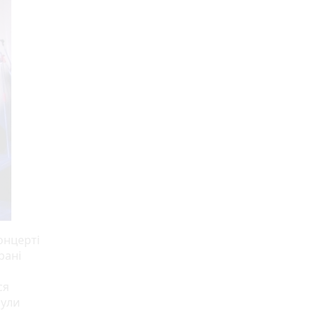
онцерті
рані
ся
були