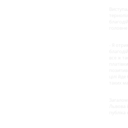
Виступа
тернопіл
благоді
головне 
- Я отри
благодій
все ж т
платівки
позитив 
цілі йд
таких ма
Загалом 
Львова 
публіка 