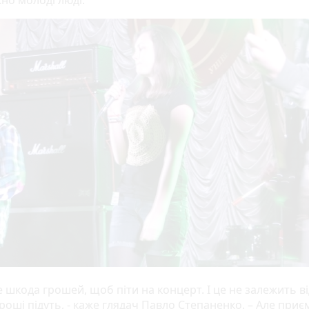
но молоді люді.
е шкода грошей, щоб піти на концерт. І це не залежить ві
гроші підуть, - каже глядач Павло Степаненко. – Але при