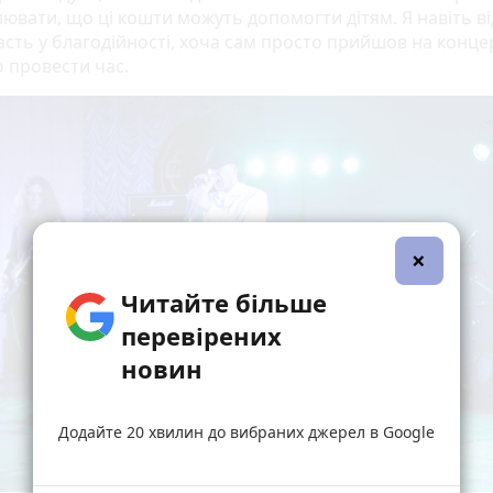
лювати, що ці кошти можуть допомогти дітям. Я навіть в
асть у благодійності, хоча сам просто прийшов на конце
 провести час.
×
Читайте більше
перевірених
новин
Додайте 20 хвилин до вибраних джерел в Google