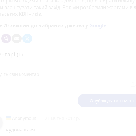
торів Володимир Сагаль. - Для того, щоб зібрати більшу 
и влаштувати такий захід. Рок ми розбавили жартами ві
льських КВНників.
е 20 хвилин до вибраних джерел у
Google
нтарі (1)
Опублікувати комент
Anonymous
21 квітня 2012 р.
чудова идея