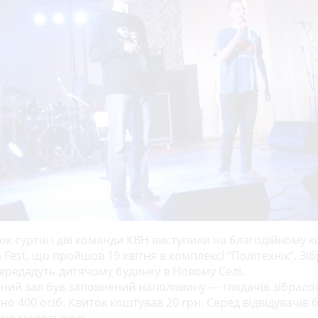
ок-гуртів і дві команди КВН виступили на благодійному к
Fest, що пройшов 19 квітня в комплексі “Політехнік”. Зіб
ередадуть дитячому будинку в Новому Селі.
ний зал був заповнений наполовину — глядачів зібрало
о 400 осіб. Квиток коштував 20 грн. Серед відвідувачів 