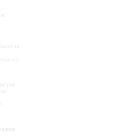
о
всі
 Коновал
узичний
ня рок-
охи
о
ставник