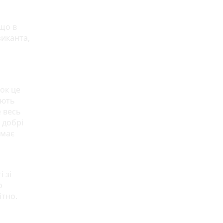
 що в
зиканта,
Рок це
ають
е весь
 добрі
 має
 зі
о
ітно.