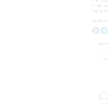
організа
вирішил
тернопі
Додайт
Коме