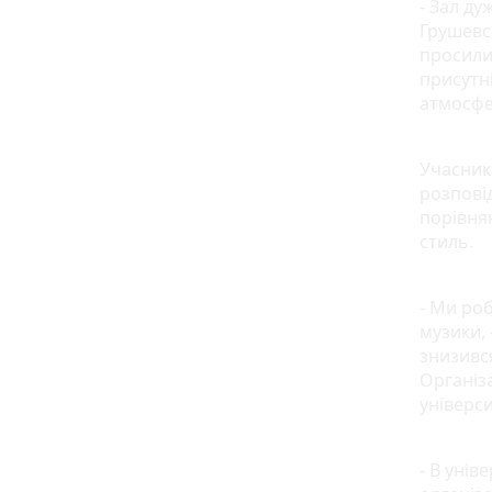
- Зал ду
Грушевс
просили 
присутні
атмосфе
Учасник 
розпові
порівня
стиль.
- Ми ро
музики, 
знизивс
Організ
універси
- В унів