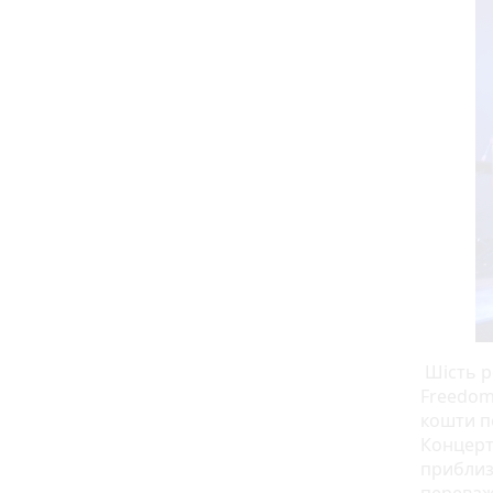
Шість р
Freedom 
кошти п
Концерт
приблизн