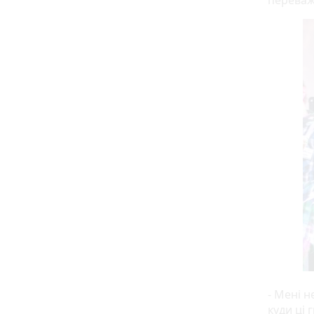
переваж
- Мені н
куди ці 