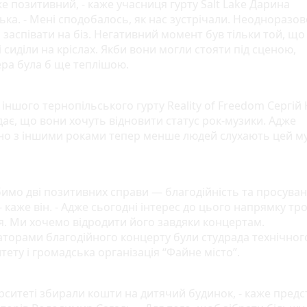
же позитивний, - каже учасниця гурту Salt Lake Дарина
ька. - Мені сподобалось, як нас зустрічали. Неодноразов
заспівати на біз. Негативний момент був тільки той, що 
 сиділи на кріслах. Якби вони могли стояти під сценою,
ра була б ще теплішою.
іншого тернопільського гурту Reality of Freedom Сергій
дає, що вони хочуть відновити статус рок-музики. Адже
но з іншими роками тепер менше людей слухають цей м
бимо дві позитивних справи — благодійність та просуван
- каже він. - Адже сьогодні інтерес до цього напрямку тр
я. Ми хочемо відродити його завдяки концертам.
аторами благодійного концерту були студрада технічног
тету і громадська організація “Файне місто”.
ерситеті збирали кошти на дитячий будинок, - каже пред