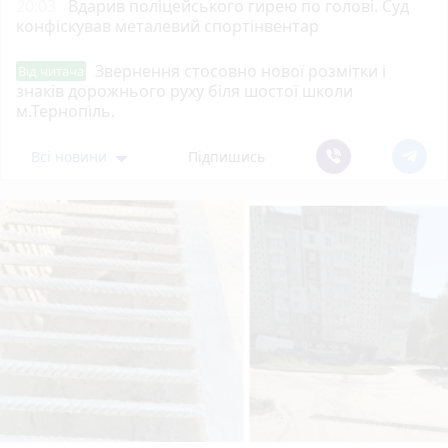
20:03
Вдарив поліцейського гирею по голові. Суд
конфіскував металевий спортінвентар
Звернення стосовно нової розмітки і
Від читача
знаків дорожнього руху біля шостої школи
м.Тернопіль.
Всі новини
Підпишись