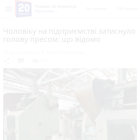
Пишеш ти! Коментує
Всі новини
Обговорен
Тернопіль
Чоловіку на підприємстві затиснуло
голову пресом: що відомо
21 квітня 2023 р.
Юлія Іноземцева
chat_bubble
share
visibility
1
1
3531