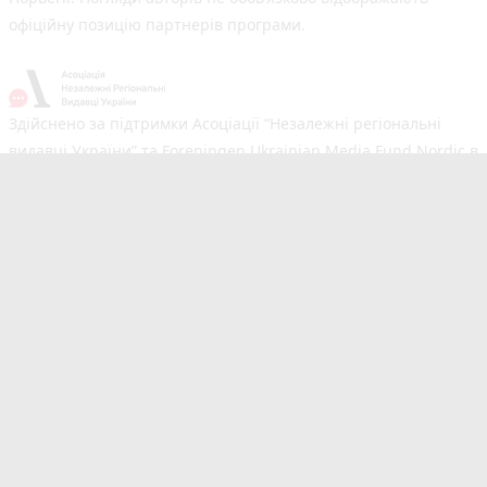
офіційну позицію партнерів програми.
Здійснено за підтримки Асоціації “Незалежні регіональні
видавці України” та Foreningen Ukrainian Media Fund Nordic в
рамках реалізації проєкту Хаб підтримки регіональних медіа.
Погляди авторів не обов'язково збігаються з офіційною
позицією партнерів
Незалежний новинний портал з оперативним висвітленням
подій у Тернополі та області. Сайт новин №1 у Тернополі за
розміром аудиторії. Новини створюються для Вас
мультимедійною редакцією RIA та 20minut.ua. Ми
висвітлюємо важливі та цікаві події, людей, життя
Тернополя. Редакція запрошує читачів додавати власні
новини в розділ "Від читачів". Сайт 20minut.ua входить до
видавничої групи RIA Media, яка також є частиною Медіа