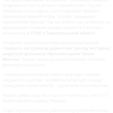
бездиханне тіло 23-річного співробітника. Під час
перевірки стало відомо, що потерпілий офіційно
працевлаштований не був. Чоловік працював з
гідравлічним пресом. Під час роботи він зачепився за
обладнання і отримав травми несумісні з життям, –
зазначають
у ГУНП в Тернопільській області.
На виклик також оперативно виїжджали медики,
говорить заступниця директора Центру екстреної
медичної допомоги Тернопільщини Ганна
Мончак.
Однак, попри усі зусилля лікарів, чоловіка
врятувати не вдалось.
– Медики констатували смерть внаслідок травми,
несумісної з життям. Чоловікові затиснуло голову і
спресувало кістки черепа, – зазначила Ганна Мончак.
Наразі триває слідство згідно із частиною 2 статті 272
Кримінального кодексу України.
Слідчі Тернопільського районного управління поліції