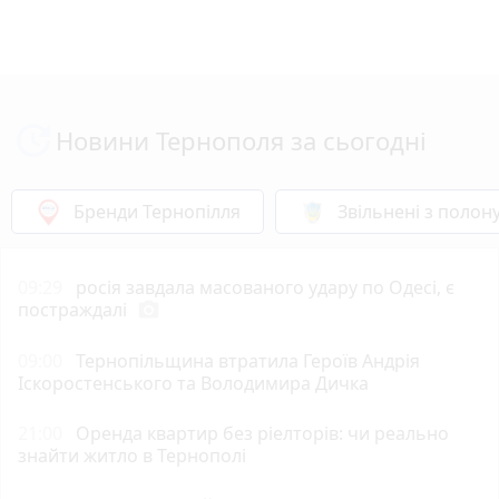
Новини Тернополя за сьогодні
Бренди Тернопілля
Звільнені з полон
09:29
росія завдала масованого удару по Одесі, є
постраждалі
photo_camera
09:00
Тернопільщина втратила Героїв Андрія
Іскоростенського та Володимира Дичка
21:00
Оренда квартир без ріелторів: чи реально
знайти житло в Тернополі