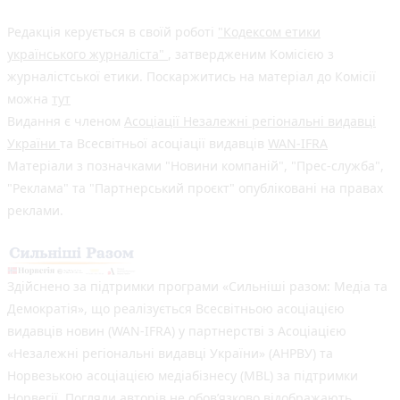
Редакція керується в своїй роботі
"Кодексом етики
українського журналіста"
, затвердженим Комісією з
журналістської етики. Поскаржитись на матеріал до Комісії
можна
тут
Видання є членом
Асоціації Незалежні регіональні видавці
України
та Всесвітньої асоціації видавців
WAN-IFRA
Матеріали з позначками "Новини компаній", "Прес-служба",
"Реклама" та "Партнерський проєкт" опубліковані на правах
реклами.
Здійснено за підтримки програми «Сильніші разом: Медіа та
Демократія», що реалізується Всесвітньою асоціацією
видавців новин (WAN-IFRA) у партнерстві з Асоціацією
«Незалежні регіональні видавці України» (АНРВУ) та
Норвезькою асоціацією медіабізнесу (MBL) за підтримки
Норвегії. Погляди авторів не обов’язково відображають