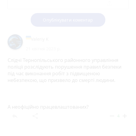
Опублікувати коментар
Valeriy K
21 квітня 2023 р.
Слідчі Тернопільського районного управління
поліції розслідують порушення правил безпеки
під час виконання робіт з підвищеною
небезпекою, що призвело до смерті людини.
А неофіційно працевлаштованих?
reply
share
remove
add
4