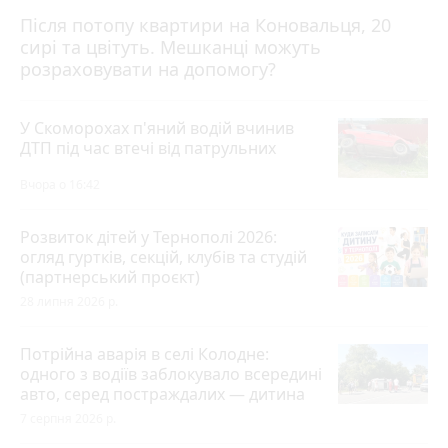
Після потопу квартири на Коновальця, 20
сирі та цвітуть. Мешканці можуть
розраховувати на допомогу?
У Скоморохах п'яний водій вчинив
ДТП під час втечі від патрульних
Вчора о 16:42
Розвиток дітей у Тернополі 2026:
огляд гуртків, секцій, клубів та студій
(партнерський проєкт)
28 липня 2026 р.
Потрійна аварія в селі Колодне:
одного з водіїв заблокувало всередині
авто, серед постраждалих — дитина
7 серпня 2026 р.