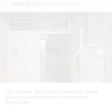
коментують
Найчастіше
34
«Три години просиділи в коридорі»: мама
Вчора о 13:05
скаржиться на послуги в травмпункті
Тернополя