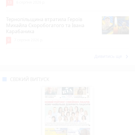
13
6 серпня 2026 р.
Тернопільщина втратила Героїв
Михайла Скоробогатого та Івана
Карабаника
9
7 серпня 2026 р.
keyboard_arrow_right
Дивитись ще
СВІЖИЙ ВИПУСК