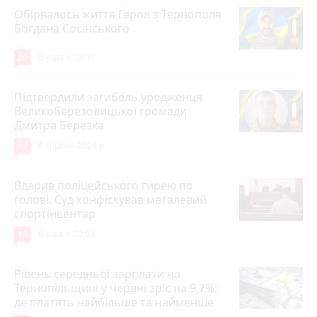
Обірвалось життя Героя з Тернополя
Богдана Сосінського
20
Вчора о 09:00
Підтвердили загибель уродженця
Великоберезовицької громади
Дмитра Березка
17
6 серпня 2026 р.
Вдарив поліцейського гирею по
голові. Суд конфіскував металевий
спортінвентар
15
Вчора о 20:03
Рівень середньої зарплати на
Тернопільщині у червні зріс на 9,7%:
де платять найбільше та найменше