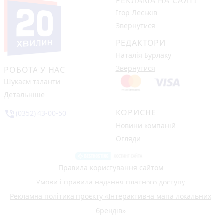
РЕКЛАМА НА САЙТІ
Ігор Леськів
Звернутися
РЕДАКТОРИ
Наталія Бурлаку
Звернутися
РОБОТА У НАС
Шукаєм таланти
Детальніше
КОРИСНЕ
phone_in_talk
(0352) 43-00-50
Новини компаній
Огляди
Правила користування сайтом
Умови і правила надання платного доступу
Рекламна політика проєкту «Інтерактивна мапа локальних
брендів»