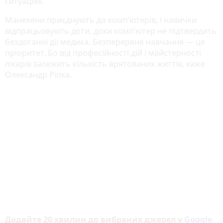
ситуаціях.
Манекени приєднують до комп’ютерів, і навички
відпрацьовують доти, доки комп’ютер не підтвердить
бездоганні дії медика. Безперервне навчання — це
пріоритет. Бо від професійності дій і майстерності
лікарів залежить кількість врятованих життів, каже
Олександр Ріпка.
Додайте 20 хвилин до вибраних джерел у
Google