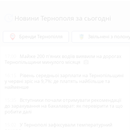
Новини Тернополя за сьогодні
Бренди Тернопілля
Звільнені з полон
17:00
Майже 200 п'яних водіїв виявили на дорогах
Тернопільщини минулого місяця
photo_camera
16:15
Рівень середньої зарплати на Тернопільщині
у червні зріс на 9,7%: де платять найбільше та
найменше
15:35
Вступники почали отримувати рекомендації
до зарахування на бакалаврат: як перевірити та що
робити далі
15:02
У Тернополі зафіксували температурний