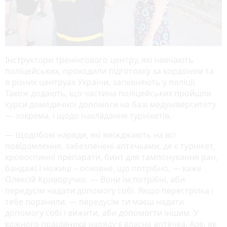
Інструктори тренінгового центру, які навчають
поліцейських, проходили підготовку за кордоном та
в різних центруах України, запевняють у поліції.
Також додають, що частина поліцейських пройшли
курси домедичної допомоги на базі медуніверситету
— зокрема, і щодо накладання турнікетів.
— Щодобові наряди, які виїжджають на всі
повідомлення, забезпечені аптечками, де є турнікет,
кровоспинні препарати, бинт для тампонування ран,
бандажі і ножиці – основне, що потрібно, — каже
Олексій Криворучко. — Вони їм потрібні, аби
передусім надати допомогу собі. Якщо перестрілка і
тебе поранили, — передусім ти маєш надати
допомогу собі і вижити, аби допомогти іншим. У
кожного працівника наряду є власна аптечка. Але, як