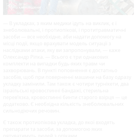
— В укладках, з яким медики їдуть на виклик, є і
знеболювальні, і протиопікові, і протитравматичні
засоби — все необхідне, аби надати допомогу на
місці події, якщо врахувати модель ситуації з
наслідками атаки, яку ви запропонували, — каже
Олександр Ріпка. — Всього є три однакових
комплекти на випадки будь-яких травм чи
захворювань. В пункті поповнення є достатньо
засобів, щоб при поверненні машини на базу одразу
укладку замінили. Там також є чотири турнікети, два
ізраїльські кровоспинні бандажі, стерильна
перев’язка, кровоспинні бинти старого взірця — це
додатково. Є необхідна кількість знеболювальних
сильнодіючих речовин.
Є також протиопікова укладка, до якої входять
препарати та засоби, за допомогою яких
рятуватимуть людей з опіками.