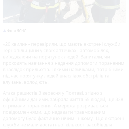
Фото ДСНС
«20 хвилин» перевірили, що мають екстрені служби
Тернопільщини у своїх аптечках і автомобілях,
виїжджаючи на порятунок людей. Запитали, чи
проходять навчання з надання допомоги пораненим
внаслідок прильотів. І якими навичками, потрібними
під час порятунку людей внаслідок обстрілів та
влучань, володіють.
Атака рашистів 3 вересня у Полтаві, згідно з
офіційними даними, забрала життя 55 людей, ще 328
отримали поранення. А мережа розривається
повідомленнями, що надавати травмованим
допомогу було фактично нічим і нікому. Що екстрені
служби не мали достатньої кількості засобів для