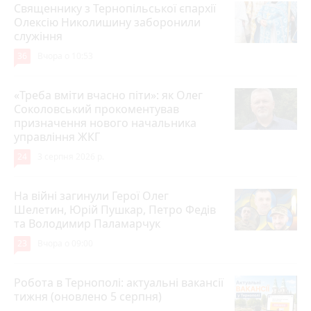
Священнику з Тернопільської єпархії
Олексію Николишину заборонили
служіння
36
Вчора о 10:53
«Треба вміти вчасно піти»: як Олег
Соколовський прокоментував
призначення нового начальника
управління ЖКГ
24
3 серпня 2026 р.
На війні загинули Герої Олег
Шелетин, Юрій Пушкар, Петро Федів
та Володимир Паламарчук
23
Вчора о 09:00
Робота в Тернополі: актуальні вакансії
тижня (оновлено 5 серпня)