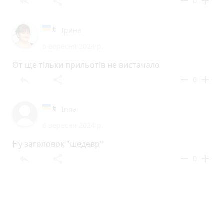
reply
share
remove
add
0
Ірина
6 вересня 2024 р.
От ще тільки прильотів не вистачало
reply
share
remove
add
0
Inna
6 вересня 2024 р.
Ну заголовок "шедевр"
reply
share
remove
add
0