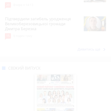
20
Вчора о 14:13
Підтвердили загибель уродженця
Великоберезовицької громади
Дмитра Березка
15
6 годин тому
keyboard_arrow_right
Дивитись ще
СВІЖИЙ ВИПУСК