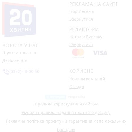
РЕКЛАМА НА САЙТІ
Ігор Леськів
Звернутися
РЕДАКТОРИ
Наталія Бурлаку
Звернутися
РОБОТА У НАС
Шукаєм таланти
Детальніше
КОРИСНЕ
phone_in_talk
(0352) 43-00-50
Новини компаній
Огляди
Правила користування сайтом
Умови і правила надання платного доступу
Рекламна політика проєкту «Інтерактивна мапа локальних
брендів»