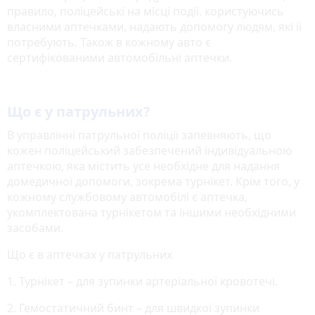
правило, поліцейські на місці події. користуючись
власними аптечками, надають допомогу людям, які її
потребують. Також в кожному авто є
сертифікованими автомобільні аптечки.
Що є у патрульних?
В управлінні патрульної поліції запевняють, що
кожен поліцейський забезпечений індивідуальною
аптечкою, яка містить усе необхідне для надання
домедичної допомоги, зокрема турнікет. Крім того, у
кожному службовому автомобілі є аптечка,
укомплектована турнікетом та іншими необхідними
засобами.
Що є в аптечках у патрульних
1. Турнікет – для зупинки артеріальної кровотечі.
2. Гемостатичний бинт – для швидкої зупинки