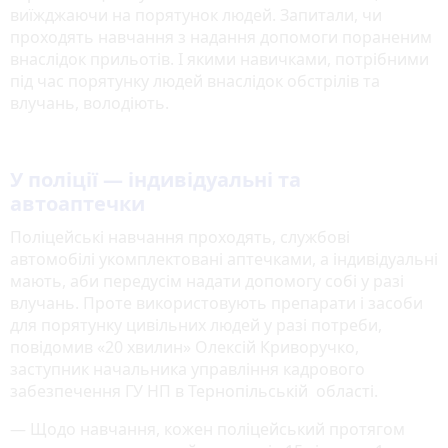
виїжджаючи на порятунок людей. Запитали, чи
проходять навчання з надання допомоги пораненим
внаслідок прильотів. І якими навичками, потрібними
під час порятунку людей внаслідок обстрілів та
влучань, володіють.
У поліції — індивідуальні та
автоаптечки
Поліцейські навчання проходять, службові
автомобілі укомплектовані аптечками, а індивідуальні
мають, аби передусім надати допомогу собі у разі
влучань. Проте використовують препарати і засоби
для порятунку цивільних людей у разі потреби,
повідомив «20 хвилин» Олексій Криворучко,
заступник начальника управління кадрового
забезпечення ГУ НП в Тернопільській області.
— Щодо навчання, кожен поліцейський протягом