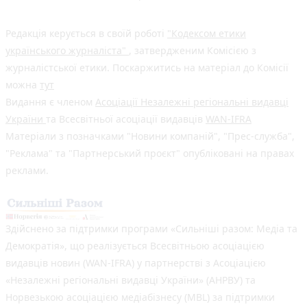
Редакція керується в своїй роботі
"Кодексом етики
українського журналіста"
, затвердженим Комісією з
журналістської етики. Поскаржитись на матеріал до Комісії
можна
тут
Видання є членом
Асоціації Незалежні регіональні видавці
України
та Всесвітньої асоціації видавців
WAN-IFRA
Матеріали з позначками "Новини компаній", "Прес-служба",
"Реклама" та "Партнерський проєкт" опубліковані на правах
реклами.
Здійснено за підтримки програми «Сильніші разом: Медіа та
Демократія», що реалізується Всесвітньою асоціацією
видавців новин (WAN-IFRA) у партнерстві з Асоціацією
«Незалежні регіональні видавці України» (АНРВУ) та
Норвезькою асоціацією медіабізнесу (MBL) за підтримки