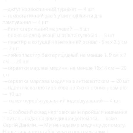
—джгут кровоспинний турнікет — 4 шт
—гемостатичний засіб у вигляді бинта для
тампування — 4 шт
—бинт стерильний марлевий — 6 шт
—пов'язка для фіксації м'язів та суглобів — 5 шт
—пластир в котушці на нетканній основі - 5 м х 2,5 см
— 2 шт
—лейкопластир бактерицидный не менше 1, 9 см х 7
см — 20 шт
—серветки марлеві медичні не менше 16х14 см — 20
шт
—серветка марлева медична з антисептиком — 20 шт
—гідрогелева протиопікова пов'язка різних розмірів
— 10 шт
— пакет перев'язувальний індивідуальний — 4 шт.
— Особовий склад чергових змін пройшли навчання
з питань надання домедичної допомоги, — каже
Сергій Данілін. — Ми не надаємо медичну допомогу.
Наше завдання стабілізувати постраждалих і