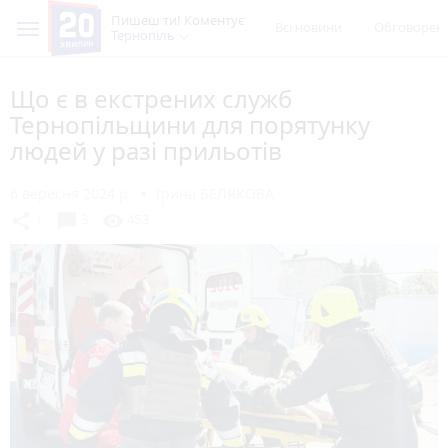
Пишеш ти! Коментує
Всі новини
Обговорен
Тернопіль
Що є в екстрених служб
Тернопільщини для порятунку
людей у разі прильотів
6 вересня 2024 р.
Ірина БЕЛЯКОВА
chat_bubble
share
visibility
1
3
453