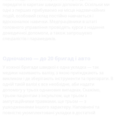
передати їх каретам швидкої допомоги. Оскільки ми
одні з перших прибуваємо на місце надзвичайних
подій, особовий склад постійно навчається і
вдосконалює навички. Медпрацівники в штаті
головного управління проводять курси з надання
домедичної допомоги, а також запрошуємо
спеціалістів і парамедиків.
Одночасно — до 20 бригад і авто
У кожної бригади швидкої є одна укладка — так
медики називають валізу, з якою приїжджають за
викликом і де зберігають інструменти та препарати. В
одній такій валізі є все необхідне, аби надати
допомогу у трьох однакових випадках. Скажімо,
трьом пацієнтам з інсультом, ще трьом з
ампутаційними травмами, ще трьом — з
ушкодженнями іншого характеру. Наповнені та
повністю укомплектовані укладки в достатній