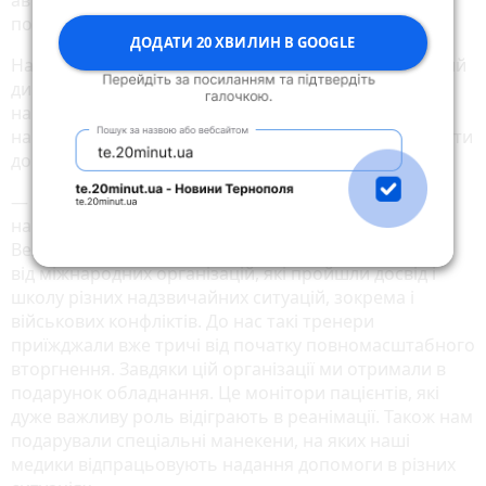
постраждали та отримали різного ступеню травми.
ДОДАТИ 20 ХВИЛИН В GOOGLE
Навчаються медики постійно, запевняє генеральний
директор. Це відбувається на базі місцевого
навчально-тренувального центру, — тут проходять
навчання не лише медики, а й водії, аби могли надати
допомогу на місці події лікарям та фельдшерам.
— Всі 100% наших медиків пройшли найсучасніше
навчання по «травмі», — каже Олександр Ріпка. —
Велика частина медперсоналу проходила навчання
від міжнародних організацій, які пройшли досвід і
школу різних надзвичайних ситуацій, зокрема і
військових конфліктів. До нас такі тренери
приїжджали вже тричі від початку повномасштабного
вторгнення. Завдяки цій організації ми отримали в
подарунок обладнання. Це монітори пацієнтів, які
дуже важливу роль відіграють в реанімації. Також нам
подарували спеціальні манекени, на яких наші
медики відпрацьовують надання допомоги в різних