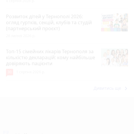
4 серпня 2026 р.
Розвиток дітей у Тернополі 2026:
огляд гуртків, секцій, клубів та студій
(партнерський проєкт)
28 липня 2026 р.
Топ-15 сімейних лікарів Тернополя за
кількістю декларацій: кому найбільше
довіряють пацієнти
30
1 серпня 2026 р.
keyboard_arrow_right
Дивитись ще