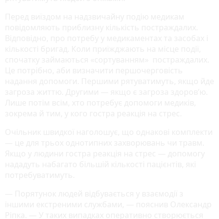
Перед виїздом на надзвичайну подію медикам
повідомляють приблизну кількість постраждалих.
Відповідно, про потребу у медикаментах та засобах і
кількості бригад. Коли приїжджають на місце події,
спочатку займаються «сортуванням» постраждалих.
Це потрібно, аби визначити першочерговість
надання допомоги. Першими рятуватимуть, якщо йде
загроза життю. Другими — якщо є загроза здоров’ю.
Лише потім всім, хто потребує допомоги медиків,
зокрема й тим, у кого гостра реакція на стрес.
Очільник швидкої наголошує, що однакові комплекти
— це для трьох однотипних захворювань чи травм.
Якщо у людини гостра реакція на стрес — допомогу
нададуть набагато більшій кількості пацієнтів, які
потребуватимуть.
— Порятунок людей відбувається у взаємодії з
іншими екстреними службами, — пояснив Олександр
Ріпка. — У таких випадках оперативно створюється