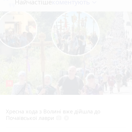
коментують
Найчастіше
78
4 серпня 2026 р.
Хресна хода з Волині вже дійшла до
Почаївської лаври
photo_camera
play_circle_filled