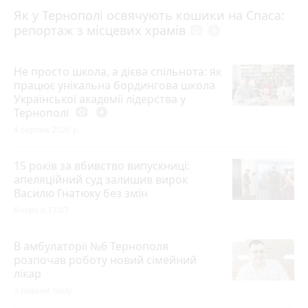
Як у Тернополі освячують кошики на Спаса:
репортаж з місцевих храмів
photo_camera
play_circle_filled
Не просто школа, а дієва спільнота: як
працює унікальна бордингова школа
Української академії лідерства у
Тернополі
photo_camera
play_circle_filled
4 серпня 2026 р.
15 років за вбивство випускниці:
апеляційний суд залишив вирок
Василю Гнатюку без змін
Вчора о 17:07
В амбулаторії №6 Тернополя
розпочав роботу новий сімейний
лікар
3 години тому