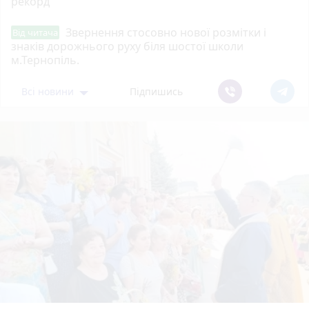
рекорд
Звернення стосовно нової розмітки і
Від читача
знаків дорожнього руху біля шостої школи
м.Тернопіль.
Всі новини
Підпишись