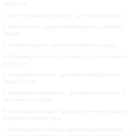
кровотечі.
3. Бинти та марлеві серветки – для перев’язки ран.
4. Антисептики – для дезінфекції ран (йод, перекис
водню).
5. Ножиці медичні – для різання бинтів та одягу.
6. Медичні рукавички – для захисту під час надання
допомоги.
7. Оклюзійна пов'язка – для герметизації рани на
грудній клітці.
8. Знеболюючі препарати – для зменшення болю в
екстрених ситуаціях.
9. Ізраїльський бандаж – для забезпечення надійної
фіксації та тиску на рану.
— Всі патрульні пройшли відповідну підготовку та
отримали сертифікати, — повідомила «20 хвилин» в.о.