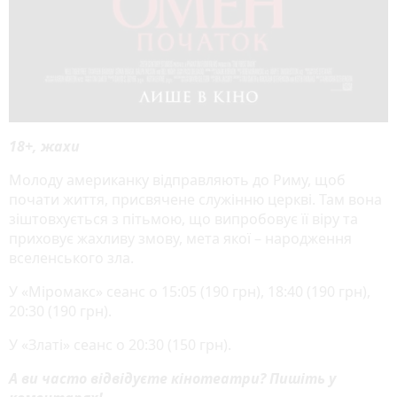
18+, жахи
Молоду американку відправляють до Риму, щоб
почати життя, присвячене служінню церкві. Там вона
зіштовхується з пітьмою, що випробовує її віру та
приховує жахливу змову, мета якої – народження
вселенського зла.
У «Міромакс» сеанс о 15:05 (190 грн), 18:40 (190 грн),
20:30 (190 грн).
У «Златі» сеанс о 20:30 (150 грн).
А ви часто відвідуєте кінотеатри? Пишіть у