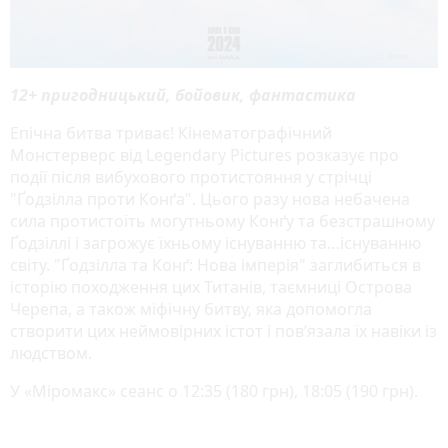
12+ пригодницький, бойовик, фантастика
Епічна битва триває! Кінематографічний
Монстерверс від Legendary Pictures розказує про
події після вибухового протистояння у стрічці
"Ґодзілла проти Конґа". Цього разу нова небачена
сила протистоїть могутньому Конґу та безстрашному
Ґодзіллі і загрожує їхньому існуванню та…існуванню
світу. "Ґодзілла та Конґ: Нова імперія" заглибиться в
історію походження цих Титанів, таємниці Острова
Черепа, а також міфічну битву, яка допомогла
створити цих неймовірних істот і повʼязала їх навіки із
людством.
У «Міромакс» сеанс о 12:35 (180 грн), 18:05 (190 грн).