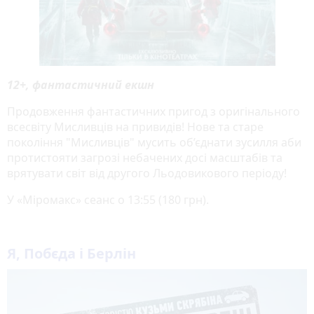
12+, фантастичний екшн
Продовження фантастичних пригод з оригінального
всесвіту Мисливців на привидів! Нове та старе
покоління "Мисливців" мусить об’єднати зусилля аби
протистояти загрозі небачених досі масштабів та
врятувати світ від другого Льодовикового періоду!
У «Міромакс» сеанс о 13:55 (180 грн).
Я, Побєда і Берлін