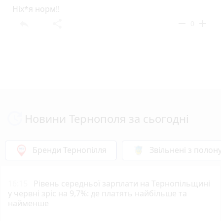
Ніх*я норм!!
reply
share
remove
add
0
Новини Тернополя за сьогодні
Бренди Тернопілля
Звільнені з полон
16:15
Рівень середньої зарплати на Тернопільщині
у червні зріс на 9,7%: де платять найбільше та
найменше