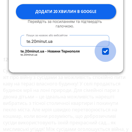
ДОДАТИ 20 ХВИЛИН В GOOGLE
12+, комедія
Сусідів не обирають! Весняний касовий комедійний
хіт про війну з сусідами за можливість спокійно пити
каву на терасі власного будинку! У селі продається
будинок мрії на лоні природи. Для сімейної пари з
двома дітьми – це ідеальна можливість нарешті
вибратись з тісної столичної квартири і покинути
пекло міста. Але мрія швидко перетворюється на
кошмар, коли вони розуміють, що доброзичливі
сусіди використовують їхній прекрасний сад... як
мисливські угіддя! Між сусідами оголошується війна, у