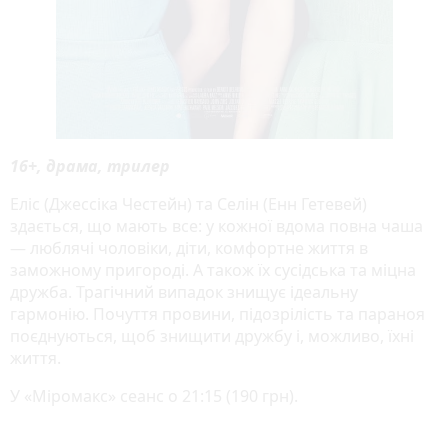
16+, драма, трилер
Еліс (Джессіка Честейн) та Селін (Енн Гетевей)
здається, що мають все: у кожної вдома повна чаша
— люблячі чоловіки, діти, комфортне життя в
заможному пригороді. А також їх сусідська та міцна
дружба. Трагічний випадок знищує ідеальну
гармонію. Почуття провини, підозрілість та параноя
поєднуються, щоб знищити дружбу і, можливо, їхні
життя.
У «Міромакс» сеанс о 21:15 (190 грн).