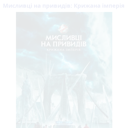
Мисливці на привидів: Крижана імперія