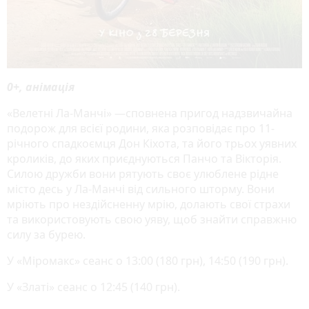
0+, анімація
«Велетні Ла-Манчі» —сповнена пригод надзвичайна
подорож для всієї родини, яка розповідає про 11-
річного спадкоємця Дон Кіхота, та його трьох уявних
кроликів, до яких приєднуються Панчо та Вікторія.
Силою дружби вони рятують своє улюблене рідне
місто десь у Ла-Манчі від сильного шторму. Вони
мріють про нездійсненну мрію, долають свої страхи
та використовують свою уяву, щоб знайти справжню
силу за бурею.
У «Міромакс» сеанс о 13:00 (180 грн), 14:50 (190 грн).
У «Златі» сеанс о 12:45 (140 грн).