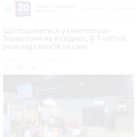
Пишеш ти! Коментує
Всі новини
Обговорен
Тернопіль
Що подивитися у кінотеатрах
Тернополя на вихідних, 6-7 квітня:
розклад сеансів та ціни
6 квітня 2024 р.
Вадим Єпур
chat_bubble
share
visibility
0
1
442