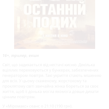
16+, трилер, екшн
Світ, що задихається від нестачі кисню. Декілька
вцілілих переховуються у бункерах, забезпечених
генератором повітря. Такі укриття стають мішенню
для всіх. У цьому скаженому, жорстокому та
проклятому світі звичайна жінка бореться за своє
життя, щоб її донька могла якомога довше дихати
цінним повітрям.
У «Міромакс» сеанс о 21:10 (190 грн).