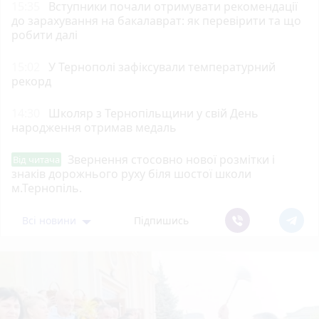
15:35
Вступники почали отримувати рекомендації
до зарахування на бакалаврат: як перевірити та що
робити далі
15:02
У Тернополі зафіксували температурний
рекорд
14:30
Школяр з Тернопільщини у свій День
народження отримав медаль
Звернення стосовно нової розмітки і
Від читача
знаків дорожнього руху біля шостої школи
м.Тернопіль.
Всі новини
Підпишись