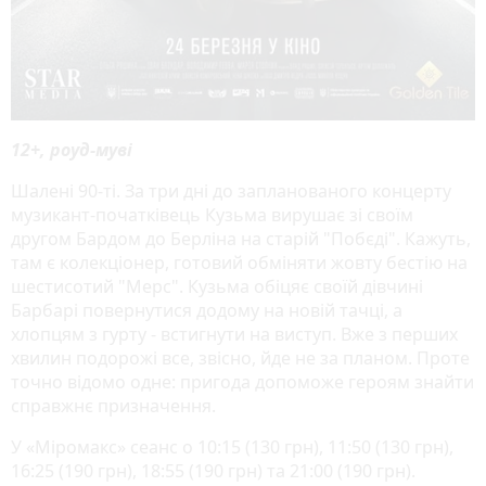
12+, роуд-муві
Шалені 90-ті. За три дні до запланованого концерту
музикант-початківець Кузьма вирушає зі своїм
другом Бардом до Берліна на старій "Побєді". Кажуть,
там є колекціонер, готовий обміняти жовту бестію на
шестисотий "Мерс". Кузьма обіцяє своїй дівчині
Барбарі повернутися додому на новій тачці, а
хлопцям з гурту - встигнути на виступ. Вже з перших
хвилин подорожі все, звісно, йде не за планом. Проте
точно відомо одне: пригода допоможе героям знайти
справжнє призначення.
У «Міромакс» сеанс о 10:15 (130 грн), 11:50 (130 грн),
16:25 (190 грн), 18:55 (190 грн) та 21:00 (190 грн).