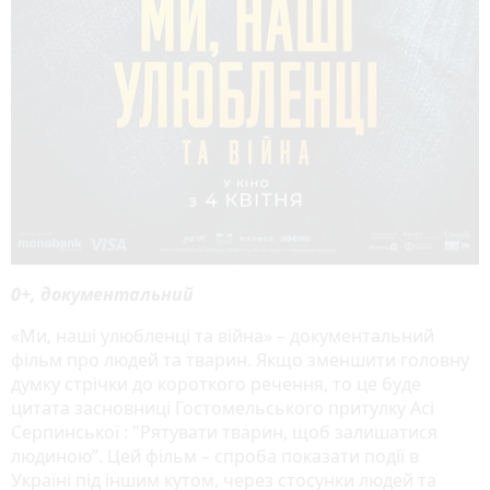
0+, документальний
«Ми, наші улюбленці та війна» – документальний
фільм про людей та тварин. Якщо зменшити головну
думку стрічки до короткого речення, то це буде
цитата засновниці Гостомельського притулку Асі
Серпинської : "Рятувати тварин, щоб залишатися
людиною”. Цей фільм – спроба показати події в
Україні під іншим кутом, через стосунки людей та