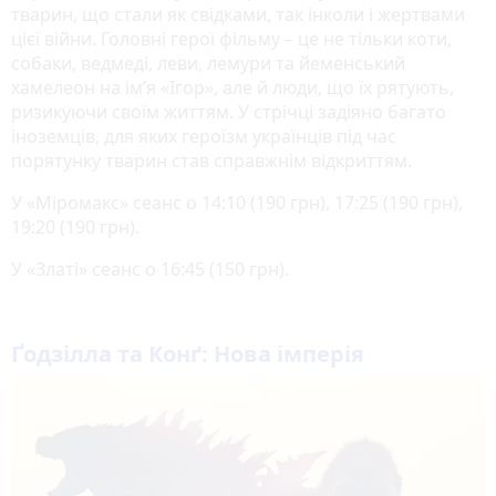
тварин, що стали як свідками, так інколи і жертвами
цієї війни. Головні герої фільму – це не тільки коти,
собаки, ведмеді, леви, лемури та йеменський
хамелеон на імʼя «Ігор», але й люди, що їх рятують,
ризикуючи своїм життям. У стрічці задіяно багато
іноземців, для яких героїзм українців під час
порятунку тварин став справжнім відкриттям.
У «Міромакс» сеанс о 14:10 (190 грн), 17:25 (190 грн),
19:20 (190 грн).
У «Златі» сеанс о 16:45 (150 грн).
Ґодзілла та Конґ: Нова імперія