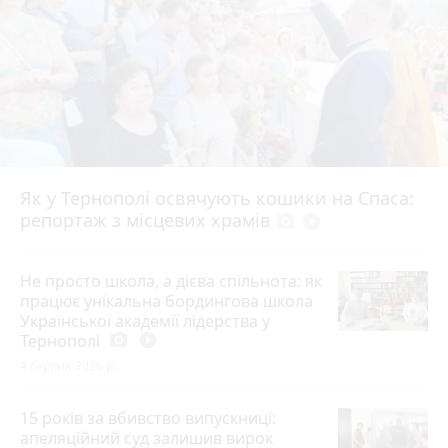
Як у Тернополі освячують кошики на Спаса:
репортаж з місцевих храмів
photo_camera
play_circle_filled
Не просто школа, а дієва спільнота: як
працює унікальна бордингова школа
Української академії лідерства у
Тернополі
photo_camera
play_circle_filled
4 серпня 2026 р.
15 років за вбивство випускниці:
апеляційний суд залишив вирок