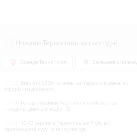
Новини Тернополя за сьогодні
Бренди Тернопілля
Звільнені з полон
21:00
Виплата 5000 гривень на першокласника: як
оформити допомогу
20:00
Головні новини Тернополя та області за
тиждень: дивіться відео
play_circle_filled
19:04
10-12 серпня в Тернопільській області
прогнозують суху та теплу погоду