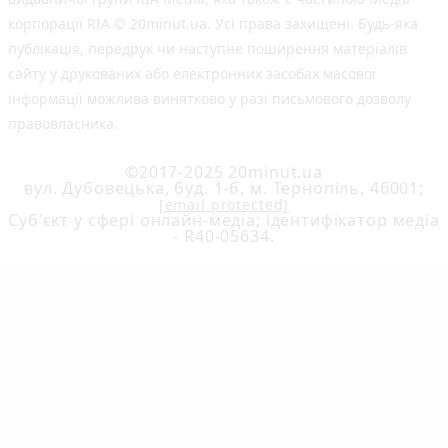
корпорації RIA © 20minut.ua. Усі права захищені. Будь-яка
публiкацiя, передрук чи наступне поширення матеріалів
сайту у друкованих або електронних засобах масової
інформації можлива винятково у разі письмового дозволу
правовласника.
©2017-2025 20minut.ua
вул. Дубовецька, буд. 1-б, м. Тернопіль, 46001;
[email protected]
Cуб'єкт у сфері онлайн-медіа; ідентифікатор медіа
- R40-05634.