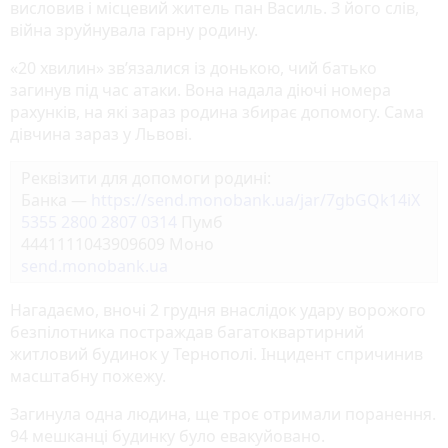
висловив і місцевий житель пан Василь. З його слів,
війна зруйнувала гарну родину.
«20 хвилин» зв’язалися із донькою, чий батько
загинув під час атаки. Вона надала діючі номера
рахунків, на які зараз родина збирає допомогу. Сама
дівчина зараз у Львові.
Реквізити для допомоги родині:
Банка —
https://send.monobank.ua/jar/7gbGQk14iX
5355 2800 2807 0314
Пумб
4441111043909609 Моно
send.monobank.ua
Нагадаємо, вночі 2 грудня внаслідок удару ворожого
безпілотника постраждав багатоквартирний
житловий будинок у Тернополі. Інцидент спричинив
масштабну пожежу.
Загинула одна людина, ще троє отримали поранення.
94 мешканці будинку було евакуйовано.