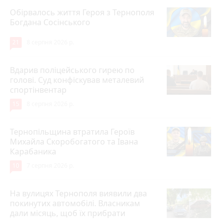
Обірвалось життя Героя з Тернополя
Богдана Сосінського
21
8 серпня 2026 р.
Вдарив поліцейського гирею по
голові. Суд конфіскував металевий
спортінвентар
15
8 серпня 2026 р.
Тернопільщина втратила Героїв
Михайла Скоробогатого та Івана
Карабаника
10
7 серпня 2026 р.
На вулицях Тернополя виявили два
покинутих автомобілі. Власникам
дали місяць, щоб їх прибрати