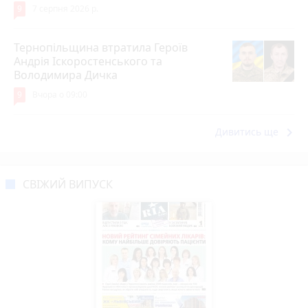
9
7 серпня 2026 р.
Тернопільщина втратила Героїв
Андрія Іскоростенського та
Володимира Дичка
9
Вчора о 09:00
keyboard_arrow_right
Дивитись ще
СВІЖИЙ ВИПУСК