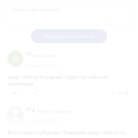
Опублікувати коментар
Надія Шуль
2 грудня 2024 р.
Щирі співчуття рідним і Царство небесне
загиблому.
reply
share
remove
add
0
Лілія Ковальчук
2 грудня 2024 р.
Вічна пам'ять!Рідним і близьким щирі співчуття.