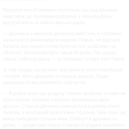
Журналісти «20 хвилин» помітили, що над вікнами
квартири, де проживала родина, є чимала дірка,
відсутні вікна та навіть віконні рами.
— Дружина з меншою донькою вибігали, а чоловіка
намагалися реанімувати медики. Певно, не вдалася.
Казали, що чималі опіки були на тілі, особливо на
обличчі. Загиблому було лише 44 роки. Так шкода,
гарна, чуйна родина, — розповідає сусідка пані Ганна.
Зі слів сусідів, на момент влучання в оселі перебував
чоловік, його дружина та менша донька. Люди
шоковані та висловлюють співчуття.
— Я добре знаю цю родину. Ніяких проблем з ними не
було ніколи. Чоловік з жінкою виховували двох
доньок. Старша дівчинка навчається в університеті
Львова, а молодшій орієнтовно 14 років. Таке горе, ця
війна заподіяла стільки лиха. Співчуття дружині та
дітям, — додає пані Ганна. Співчуття родині загиблого