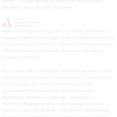
Норвегії. Погляди авторів не обов’язково відображають
офіційну позицію партнерів програми.
Здійснено за підтримки Асоціації “Незалежні регіональні
видавці України” та Foreningen Ukrainian Media Fund Nordic в
рамках реалізації проєкту Хаб підтримки регіональних медіа.
Погляди авторів не обов'язково збігаються з офіційною
позицією партнерів
Незалежний новинний портал з оперативним висвітленням
подій у Тернополі та області. Сайт новин №1 у Тернополі за
розміром аудиторії. Новини створюються для Вас
мультимедійною редакцією RIA та 20minut.ua. Ми
висвітлюємо важливі та цікаві події, людей, життя
Тернополя. Редакція запрошує читачів додавати власні
новини в розділ "Від читачів". Сайт 20minut.ua входить до
видавничої групи RIA Media, яка також є частиною Медіа