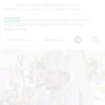
18:00
МОЗ оновило перелік безпечних і
заборонених для купання пляжів в Україні
Звернення стосовно нової розмітки і
Від читача
знаків дорожнього руху біля шостої школи
м.Тернопіль.
Всі новини
Підпишись