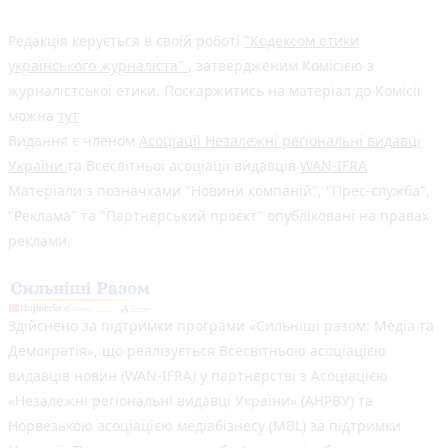
Редакція керується в своїй роботі
"Кодексом етики
українського журналіста"
, затвердженим Комісією з
журналістської етики. Поскаржитись на матеріал до Комісії
можна
тут
Видання є членом
Асоціації Незалежні регіональні видавці
України
та Всесвітньої асоціації видавців
WAN-IFRA
Матеріали з позначками "Новини компаній", "Прес-служба",
"Реклама" та "Партнерський проєкт" опубліковані на правах
реклами.
Здійснено за підтримки програми «Сильніші разом: Медіа та
Демократія», що реалізується Всесвітньою асоціацією
видавців новин (WAN-IFRA) у партнерстві з Асоціацією
«Незалежні регіональні видавці України» (АНРВУ) та
Норвезькою асоціацією медіабізнесу (MBL) за підтримки