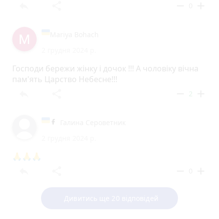
reply
share
remove
add
0
Mariya Bohach
2 грудня 2024 р.
Господи бережи жінку і дочок !!! А чоловіку вічна
пам'ять Царство Небесне!!!
reply
share
remove
add
2
Галина Сероветник
2 грудня 2024 р.
🙏🙏🙏
reply
share
remove
add
0
Дивитись ще 20 відповідей