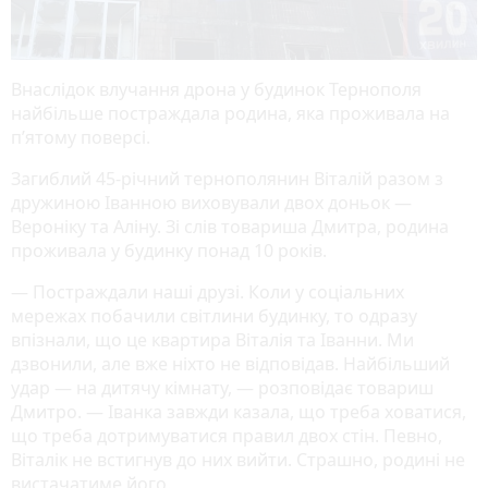
Внаслідок влучання дрона у будинок Тернополя
найбільше постраждала родина, яка проживала на
пʼятому поверсі.
Загиблий 45-річний тернополянин Віталій разом з
дружиною Іванною виховували двох доньок —
Вероніку та Аліну. Зі слів товариша Дмитра, родина
проживала у будинку понад 10 років.
— Постраждали наші друзі. Коли у соціальних
мережах побачили світлини будинку, то одразу
впізнали, що це квартира Віталія та Іванни. Ми
дзвонили, але вже ніхто не відповідав. Найбільший
удар — на дитячу кімнату, — розповідає товариш
Дмитро. — Іванка завжди казала, що треба ховатися,
що треба дотримуватися правил двох стін. Певно,
Віталік не встигнув до них вийти. Страшно, родині не
вистачатиме його.