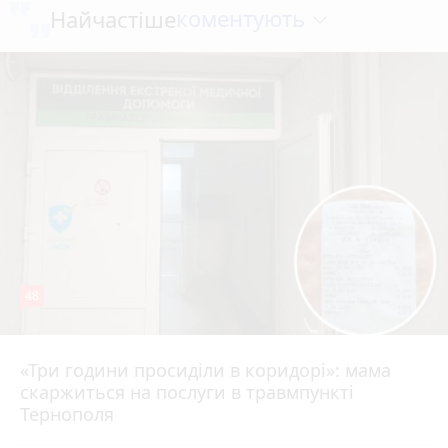
коментують
Найчастіше
48
«Три години просиділи в коридорі»: мама
8 серпня 2026 р.
скаржиться на послуги в травмпункті
Тернополя