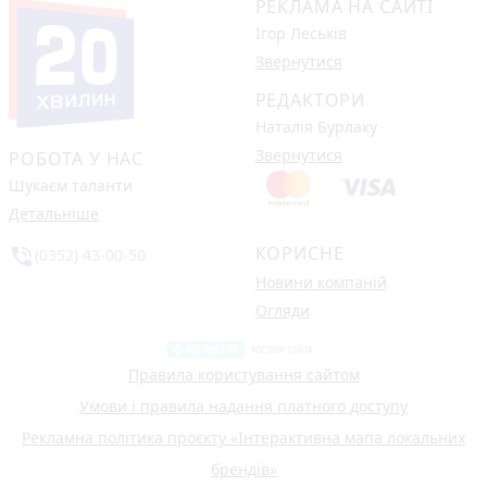
РЕКЛАМА НА САЙТІ
Ігор Леськів
Звернутися
РЕДАКТОРИ
Наталія Бурлаку
Звернутися
РОБОТА У НАС
Шукаєм таланти
Детальніше
КОРИСНЕ
phone_in_talk
(0352) 43-00-50
Новини компаній
Огляди
Правила користування сайтом
Умови і правила надання платного доступу
Рекламна політика проєкту «Інтерактивна мапа локальних
брендів»