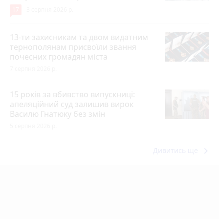
17
3 серпня 2026 р.
13-ти захисникам та двом видатним
тернополянам присвоїли звання
почесних громадян міста
7 серпня 2026 р.
15 років за вбивство випускниці:
апеляційний суд залишив вирок
Василю Гнатюку без змін
5 серпня 2026 р.
keyboard_arrow_right
Дивитись ще