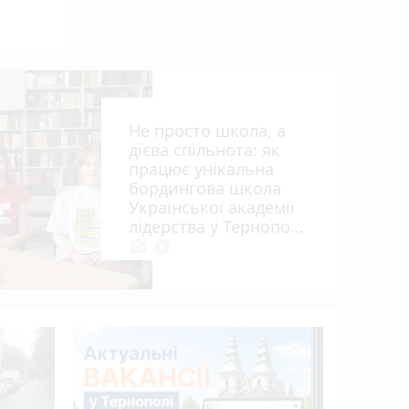
дин
Не просто школа, а
дієва спільнота: як
працює унікальна
бордингова школа
Української академії
лідерства у Тернополі
photo_camera
play_circle_filled
15 років 
апеляцій
Василю Г