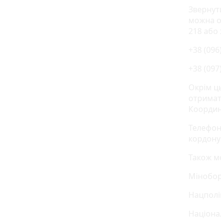
Звернут
можна ос
218 або
+38 (096
+38 (097
Окрім ц
отримат
Координ
Телефон 
кордону
Також мо
Міноборо
Нацполіц
Націонал