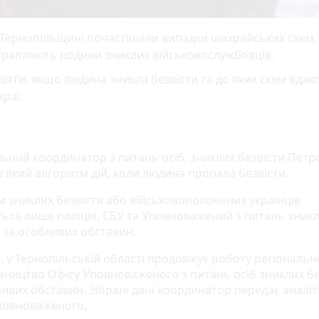
Тернопільщині почастішали випадки шахрайських схем, 
трапляють родини зниклих військовослужбовців.
діяти, якщо людина зникла безвісти та до яких схем вда
храї.
льний координатор з питань осіб, зниклих безвісти Петр
в який алгоритм дій, коли людина пропала безвісти.
 зниклих безвісти або військовополонених українців
ься лише поліція, СБУ та Уповноважений з питань зник
и за особливих обставин.
, у Тернопільській області продовжує роботу регіональн
вництво Офісу Уповноваженого з питань осіб зниклих бе
ливих обставин. Зібрані дані координатор передає аналі
повноваженого.