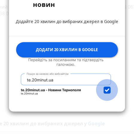
новин
ий центр з пошуку та звільнення полонених (тел. +38 06
38 098 087 36 01).
Додайте 20 хвилин до вибраних джерел в Google
ДОДАТИ 20 ХВИЛИН В GOOGLE
е 20 хвилин до вибраних джерел у
Google