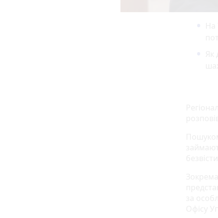
На 
по
Як 
ша
Регіона
розпові
Пошуком
займают
безвіст
Зокрема
предста
за особ
Офісу У