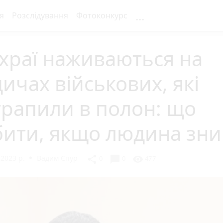
...
я
Розслідування
Фотоконкурс
храї наживаються на
ичах військових, які
рапили в полон: що
бити, якщо людина зни
 2023 р.
Вадим Єпур
chat_bubble
share
visibility
0
0
477