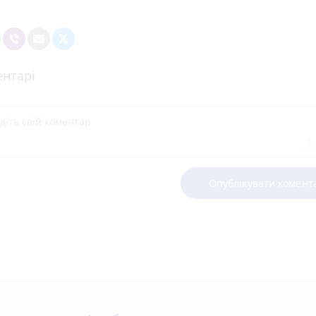
нтарі
Опублікувати комент