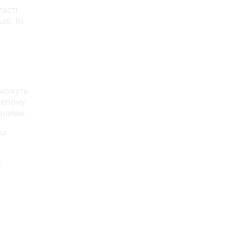
ласті
каб. №
 можуть
егіону
еними.
за
: