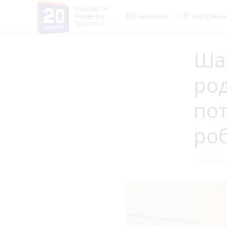
Пишеш ти!
Всі новини
Обговоренн
Коментує
Тернопіль
Ша
род
пот
ро
21 квітня