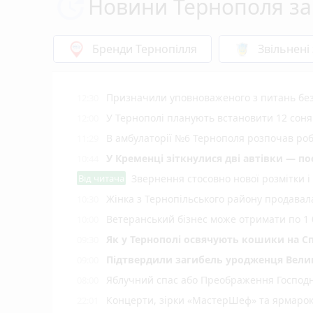
Новини Тернополя за
Бренди Тернопілля
Звільнені
Призначили уповноваженого з питань безб
12:30
У Тернополі планують встановити 12 соняч
12:00
В амбулаторії №6 Тернополя розпочав роб
11:29
У Кременці зіткнулися дві автівки — по
10:44
Від читача
Звернення стосовно нової розмітки і
Жінка з Тернопільського району продавала
10:30
Ветеранський бізнес може отримати по 1 
10:00
Як у Тернополі освячують кошики на Сп
09:30
Підтвердили загибель уродженця Вели
09:00
Яблучний спас або Преображення Господнє
08:00
Концерти, зірки «МастерШеф» та ярмарок
22:01