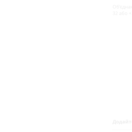
Об’єднан
32 або +
Додайт