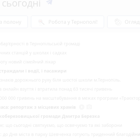
 сьогодні
 з полону
Робота у Тернополі!
Огляд
ар’єрності в Тернопільській громаді
них станцій у школах і садках
оту новий сімейний лікар
страждали і водії, і пасажири
 знаків дорожнього руху біля шостої школи м.Тернопіль.
 онлайн взуття і втратила понад 63 тисячі гривень
000 000 гривень на масштабування в межах програми «Траєктор
play_circle_filled
photo_camera
аса: репортаж з місцевих храмів
коберезовицької громади Дмитра Березка
: що сьогодні святкуємо, що освячуємо та які заборони
: до Дня міста в парку Шевченка готують триденний благодійн