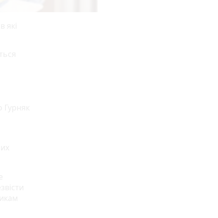
в які
ються
о Гурняк
лих
е
звісти
тикам